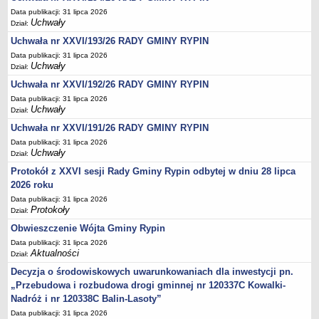
Sesje Rady Gminy Rypin
Data publikacji: 31 lipca 2026
PRAWO LOKALNE
Uchwały
Dział:
Statut
Uchwała nr XXVI/193/26 RADY GMINY RYPIN
Strategia rozwoju
Data publikacji: 31 lipca 2026
Uchwały
Dział:
Uchwały
Uchwała nr XXVI/192/26 RADY GMINY RYPIN
Projekty uchwał
Data publikacji: 31 lipca 2026
Uchwały
Protokoły
Dział:
Uchwała nr XXVI/191/26 RADY GMINY RYPIN
Imienne wykazy głosowań radnych
Data publikacji: 31 lipca 2026
Postać dokumentów
Uchwały
Dział:
Akty Prawne, Dzienniki Ustaw, Monitory Polskie
Protokół z XXVI sesji Rady Gminy Rypin odbytej w dniu 28 lipca
Prawo miejscowe
2026 roku
Data publikacji: 31 lipca 2026
Zarządzenia
Protokoły
Dział:
Studium uwarunkowań i kierunków zagospodarowania
Obwieszczenie Wójta Gminy Rypin
przestrzennego
Data publikacji: 31 lipca 2026
Dane przestrzenne - MPZP
Aktualności
Dział:
Decyzja o środowiskowych uwarunkowaniach dla inwestycji pn.
Stałe obwody głosowania, numery, granice oraz siedziby
„Przebudowa i rozbudowa drogi gminnej nr 120337C Kowalki-
obwodowych komisji wyborczych, opis granic okręgów wyborczych
Nadróż i nr 120338C Balin-Lasoty”
Plan ogólny gminy Rypin
Data publikacji: 31 lipca 2026