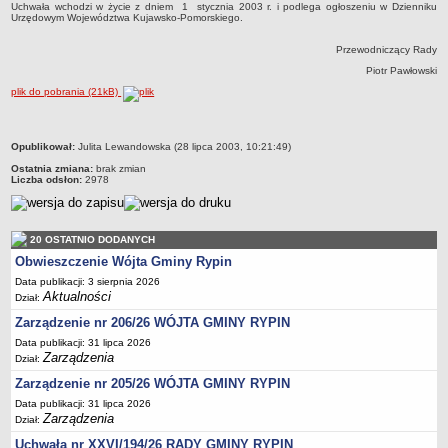
Regulamin naboru na wolne stanowiska urzędnicze
Uchwała wchodzi w życie z dniem 1 stycznia 2003 r. i podlega ogłoszeniu w Dzienniku
Urzędowym Województwa Kujawsko-Pomorskiego.
Ogłoszenia o naborze na wolne stanowiska urzędnicze
Przewodniczący Rady
Lista kandydatów spełniających wymagania formalne w naborach na
wolne stanowiska urzędnicze
Piotr Pawłowski
plik do pobrania (21kB)
Wyniki naboru na wolne stanowiska urzędnicze
Petycje
metryczka
Opublikował:
Julita Lewandowska (28 lipca 2003, 10:21:49)
Sygnaliści
Ostatnia zmiana:
brak zmian
Galeria
Liczba odsłon:
2978
Raporty o stanie dostępności
Wnioski
20 OSTATNIO DODANYCH
WŁADZE I STRUKTURA
Obwieszczenie Wójta Gminy Rypin
Struktura organizacyjna
Data publikacji: 3 sierpnia 2026
Aktualności
Rada gminy
Dział:
Zarządzenie nr 206/26 WÓJTA GMINY RYPIN
Wójt
Data publikacji: 31 lipca 2026
Urząd gminy
Zarządzenia
Dział:
Jednostki organizacyjne, GOPS, Instytucja kultury, OSP
Zarządzenie nr 205/26 WÓJTA GMINY RYPIN
Jednostki pomocnicze - sołectwa
Data publikacji: 31 lipca 2026
Zarządzenia
Dział:
Plan pracy komisji rewizyjnej
Uchwała nr XXVI/194/26 RADY GMINY RYPIN