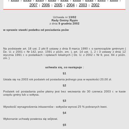
2007
Uchwały z roku
2006
Uchwały z roku
2005
Uchwały z roku
2004
Uchwały z roku
2003
Uchwały z roku
2002
roku
z r
Dane statystyczne
|
|
|
|
|
Zadania publiczne
Uchwała nr
13/02
Uchwała nr 13/02Rady Gminy Rypinz dnia 9 grudnia 2002w sprawie stawki
Związki i stowarzyszenia
Rady Gminy Rypin
podatku od posiadania psów
z dnia
9 grudnia 2002
Realizacja zadań publicznych
w sprawie stawki podatku od posiadania psów
Rejestr zbiorów danych osobowych
Rejestr instytucji kultury
Na podstawie art. 18 ust. 2 pkt 8 ustawy z dnia 8 marca 1990 r. o samorządzie gminnym (
RODO Klauzule informacyjne
Dz. U. z 2001 r. Nr 142, poz. 1591 z późn. zm. ), art. 14 ust. 1, 2 i 3 ustawy z dnia 12
stycznia 1991 r. o podatkach i opłatach lokalnych ( Dz. U. z 2002 r. Nr 9, poz. 84 z późn.
AKTUALNOŚCI I OGŁOSZENIA
zm. )
URZĄD GMINY
uchwala się, co następuje :
Dane teleadresowe
§1
Tabela informacyjna
Ustala się na 2003 rok podatek od posiadania jednego psa w wysokości 20,00 zł.
Czas pracy urzędu
§2
Podatek od posiadania psów płatny jest bez wezwania do 30 czerwca 2003 r. w kasie
Nr konta bankowego, NIP, REGON
urzędu gminy lub u sołtysa.
Pracownicy urzędu - urząd gminy
§3
Pracownicy urzędu - baza magazynowo - warsztatowa
Wysokość wynagrodzenia inkasentów - sołtysów wynosi 25 % pobranych kwot.
§4
Kompetencje referatów
Wykonanie uchwały powierza się wójtowi.
Regulamin organizacyjny
§5