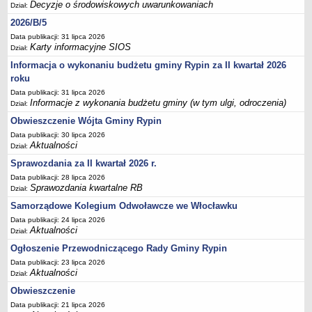
FINANSE GMINY
Decyzje o środowiskowych uwarunkowaniach
Dział:
Budżet
2026/B/5
Zmiany budżetu
Data publikacji: 31 lipca 2026
Karty informacyjne SIOS
Dział:
Wieloletnia Prognoza Finansowa
Informacja o wykonaniu budżetu gminy Rypin za II kwartał 2026
Majątek gminy
roku
Majątek jednostek organizacyjnych
Data publikacji: 31 lipca 2026
Informacje z wykonania budżetu gminy (w tym ulgi, odroczenia)
Dział:
Dług publiczny
Obwieszczenie Wójta Gminy Rypin
Realizacja inwestycji
Data publikacji: 30 lipca 2026
Sprawozdania z wykonania budżetu
Aktualności
Dział:
Sprawozdania kwartalne RB
Sprawozdania za II kwartał 2026 r.
Data publikacji: 28 lipca 2026
Sprawozdania finansowe
Sprawozdania kwartalne RB
Dział:
Informacje z wykonania budżetu gminy (w tym ulgi, odroczenia)
Samorządowe Kolegium Odwoławcze we Włocławku
Interpretacje indywidualne
Data publikacji: 24 lipca 2026
Aktualności
SPRAWY DO ZAŁATWIENIA
Dział:
BUDOWA PRZYDOMOWYCH OCZYSZCZALNI ŚCIEKÓW -
Ogłoszenie Przewodniczącego Rady Gminy Rypin
DOFINANSOWANIE
Data publikacji: 23 lipca 2026
Aktualności
Dział:
Preferencyjny zakup węgla
Obwieszczenie
Wykaz spraw
Data publikacji: 21 lipca 2026