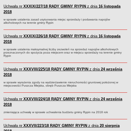
Sesje Rady Gminy Rypin
Uchwała nr
XXXIX/227/18
RADY GMINY RYPIN
z dnia
16 listopada
PRAWO LOKALNE
2018
Statut
w sprawie ustalenia zasad usytuowania miejsc sprzedaży i podawania napojów
Strategia rozwoju
alkoholowych na terenie gminy Rypin
Uchwały
Uchwała nr
XXXIX/226/18
RADY GMINY RYPIN
z dnia
16 listopada
Projekty uchwał
2018
Protokoły
w sprawie ustalenia maksymalnej liczby zezwoleń na sprzedaż napojów alkoholowych
Imienne wykazy głosowań radnych
przeznaczonych do spożycia poza miejscem oraz w miejscu sprzedaży na terenie gminy
Rypin
Postać dokumentów
Akty Prawne, Dzienniki Ustaw, Monitory Polskie
Uchwała nr
XXXVIII/225/18
RADY GMINY RYPIN
z dnia
24 września
2018
Prawo miejscowe
w sprawie wyrażenia zgody na wydzierżawienie nieruchomości gruntowej położonej w
Zarządzenia
miejscowości Puszcza Miejska, obręb Puszcza Miejska
Studium uwarunkowań i kierunków zagospodarowania
przestrzennego
Uchwała nr
XXXVIII/224/18
RADY GMINY RYPIN
z dnia
24 września
Dane przestrzenne - MPZP
2018
Stałe obwody głosowania, numery, granice oraz siedziby
zmieniająca uchwałę w sprawie uchwalenia budżetu gminy Rypin na 2018 rok
obwodowych komisji wyborczych, opis granic okręgów wyborczych
Plan ogólny gminy Rypin
Uchwała nr
XXXVII/223/18
RADY GMINY RYPIN
z dnia
20 sierpnia