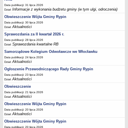
PLANY, PROGRAMY DZIAŁANIA, REGULAMINY
Data publikacji: 31 lipca 2026
Raporty o stanie gminy
Informacje z wykonania budżetu gminy (w tym ulgi, odroczenia)
Dział:
Program profilaktyki i rozwiązywania problemów alkoholowych oraz
Obwieszczenie Wójta Gminy Rypin
przeciwdziałania narkomanii
Data publikacji: 30 lipca 2026
Aktualności
Dział:
Strategia Rozwiązywania Problemów Społecznych na terenie Gminy
Sprawozdania za II kwartał 2026 r.
Rypin
Data publikacji: 28 lipca 2026
Gminny Program Przeciwdziałania Przemocy w Rodzinie oraz
Sprawozdania kwartalne RB
Dział:
Ochrony Ofiar Przemocy w Rodzinie
Samorządowe Kolegium Odwoławcze we Włocławku
Gminny Program Wspierania Rodziny na lata 2023 - 2025
Data publikacji: 24 lipca 2026
Aktualności
Program współpracy Gminy Rypin z organizacjami pozarządowymi
Dział:
oraz innymi podmiotami prowadzącymi działalność pożytku
Ogłoszenie Przewodniczącego Rady Gminy Rypin
publicznego
Data publikacji: 23 lipca 2026
Aktualności
Dział:
Regulamin utrzymania czystości i porządku na terenie gminy Rypin
Obwieszczenie
Regulamin zasad i trybu nadawania i pozbawiania tytułów
Data publikacji: 21 lipca 2026
,,Honorowy Obywatel Gminy Rypin' i ,,Zasłużony dla Gminy Rypin'
Aktualności
Dział:
Regulamin dotowania demontażu i utylizacji materiałów
Obwieszczenie Wójta Gminy Rypin
zawierających azbest z budynków na terenie Gminy Rypin ze
Data publikacji: 20 lipca 2026
środków Gminnego Funduszu Ochrony Środowiska i Gospodarki
Aktualności
Dział:
Wodnej
Obwieszczenie Wójta Gminy Rypin
Zasady i tryb postępowania przy udzielaniu dotacji celowej osobom
Data publikacji: 20 lipca 2026