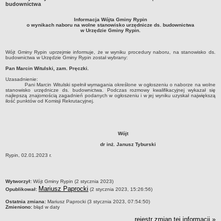
budownictwa
Dane statystyczne
Informacja Wójta Gminy Rypin
Zadania publiczne
o wynikach naboru na wolne stanowisko urzędnicze ds. budownictwa
w Urzędzie Gminy Rypin.
Związki i stowarzyszenia
Realizacja zadań publicznych
Wójt Gminy Rypin uprzejmie informuje, że w wyniku procedury naboru, na stanowisko ds.
budownictwa w Urzędzie Gminy Rypin został wybrany:
Rejestr zbiorów danych osobowych
Pan Marcin Witulski, zam. Pręczki.
Rejestr instytucji kultury
Uzasadnienie:
Pani Marcin Witulski spełnił wymagania określone w ogłoszeniu o naborze na wolne
RODO Klauzule informacyjne
stanowisko urzędnicze ds. budownictwa. Podczas rozmowy kwalifikacyjnej wykazał się
najlepszą znajomością zagadnień podanych w ogłoszeniu i w jej wyniku uzyskał największą
AKTUALNOŚCI I OGŁOSZENIA
ilość punktów od Komisji Rekrutacyjnej.
URZĄD GMINY
Dane teleadresowe
Tabela informacyjna
Wójt
Czas pracy urzędu
dr inż. Janusz Tyburski
Rypin, 02.01.2023 r.
Nr konta bankowego, NIP, REGON
Pracownicy urzędu - urząd gminy
metryczka
Wytworzył:
Wójt Gminy Rypin (2 stycznia 2023)
Pracownicy urzędu - baza magazynowo - warsztatowa
Mariusz Paprocki
Opublikował:
(2 stycznia 2023, 15:26:56)
Kompetencje referatów
Ostatnia zmiana:
Mariusz Paprocki (3 stycznia 2023, 07:54:50)
Zmieniono:
błąd w daty
Regulamin organizacyjny
rejestr zmian tej informacji »