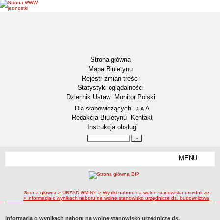
Strona główna
Mapa Biuletynu
Rejestr zmian treści
Statystyki oglądalności
Dziennik Ustaw
Monitor Polski
Menu dodatkowe
Dla słabowidzących
A
powiększ czcionkę
A
standardowy rozmiar czcionki
A
pomniejsz czcionkę
Redakcja Biuletynu
Kontakt
Instrukcja obsługi
Wyszukiwarka artykułów
Szukaj
MENU
Menu
DEKLARACJA DOSTĘPNOŚCI
NASZA GMINA
Status gminy
ścieżka nawigacji
Strona główna
> URZĄD GMINY
> Wyniki naboru na wolne stanowiska urzędnicze
> Informacja o wynikach naboru na wolne stanowisko urzędnicze ds. budownictwa
Lokalizacja
Insygnia gminy
Informacja o wynikach naboru na wolne stanowisko urzędnicze ds.