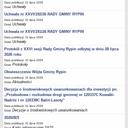
Sesje Rady Gminy Rypin
Data publikacji: 31 lipca 2026
Uchwały
Dział:
PRAWO LOKALNE
Uchwała nr XXVI/192/26 RADY GMINY RYPIN
Statut
Data publikacji: 31 lipca 2026
Strategia rozwoju
Uchwały
Dział:
Uchwały
Uchwała nr XXVI/191/26 RADY GMINY RYPIN
Projekty uchwał
Data publikacji: 31 lipca 2026
Uchwały
Dział:
Protokoły
Protokół z XXVI sesji Rady Gminy Rypin odbytej w dniu 28 lipca
Imienne wykazy głosowań radnych
2026 roku
Postać dokumentów
Data publikacji: 31 lipca 2026
Protokoły
Dział:
Akty Prawne, Dzienniki Ustaw, Monitory Polskie
Obwieszczenie Wójta Gminy Rypin
Prawo miejscowe
Data publikacji: 31 lipca 2026
Zarządzenia
Aktualności
Dział:
Studium uwarunkowań i kierunków zagospodarowania
Decyzja o środowiskowych uwarunkowaniach dla inwestycji pn.
przestrzennego
„Przebudowa i rozbudowa drogi gminnej nr 120337C Kowalki-
Nadróż i nr 120338C Balin-Lasoty”
Dane przestrzenne - MPZP
Data publikacji: 31 lipca 2026
Stałe obwody głosowania, numery, granice oraz siedziby
Decyzje o środowiskowych uwarunkowaniach
Dział:
obwodowych komisji wyborczych, opis granic okręgów wyborczych
2026/B/5
Plan ogólny gminy Rypin
Data publikacji: 31 lipca 2026
Karty informacyjne SIOS
Dział: