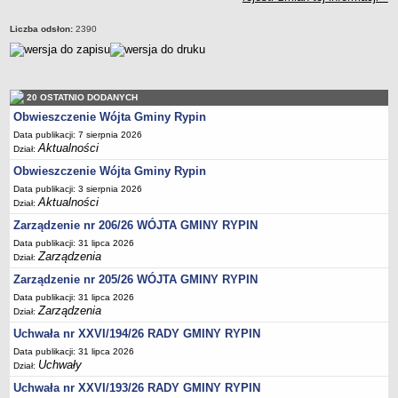
Regulamin naboru na wolne stanowiska urzędnicze
Ogłoszenia o naborze na wolne stanowiska urzędnicze
Liczba odsłon:
2390
Lista kandydatów spełniających wymagania formalne w naborach na
wolne stanowiska urzędnicze
Wyniki naboru na wolne stanowiska urzędnicze
20 OSTATNIO DODANYCH
Petycje
Obwieszczenie Wójta Gminy Rypin
Sygnaliści
Data publikacji: 7 sierpnia 2026
Aktualności
Dział:
Galeria
Obwieszczenie Wójta Gminy Rypin
Raporty o stanie dostępności
Data publikacji: 3 sierpnia 2026
Aktualności
Wnioski
Dział:
WŁADZE I STRUKTURA
Zarządzenie nr 206/26 WÓJTA GMINY RYPIN
Struktura organizacyjna
Data publikacji: 31 lipca 2026
Zarządzenia
Dział:
Rada gminy
Zarządzenie nr 205/26 WÓJTA GMINY RYPIN
Wójt
Data publikacji: 31 lipca 2026
Zarządzenia
Urząd gminy
Dział:
Uchwała nr XXVI/194/26 RADY GMINY RYPIN
Jednostki organizacyjne, GOPS, Instytucja kultury, OSP
Data publikacji: 31 lipca 2026
Jednostki pomocnicze - sołectwa
Uchwały
Dział:
Plan pracy komisji rewizyjnej
Uchwała nr XXVI/193/26 RADY GMINY RYPIN