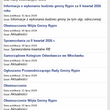
FINANSE GMINY
Budżet
Informacja o wykonaniu budżetu gminy Rypin za II kwartał 2026
roku
Zmiany budżetu
Data publikacji: 31 lipca 2026
Wieloletnia Prognoza Finansowa
Informacje z wykonania budżetu gminy (w tym ulgi, odroczenia)
Dział:
Majątek gminy
Obwieszczenie Wójta Gminy Rypin
Majątek jednostek organizacyjnych
Data publikacji: 30 lipca 2026
Aktualności
Dział:
Dług publiczny
Sprawozdania za II kwartał 2026 r.
Realizacja inwestycji
Data publikacji: 28 lipca 2026
Sprawozdania kwartalne RB
Dział:
Sprawozdania z wykonania budżetu
Samorządowe Kolegium Odwoławcze we Włocławku
Sprawozdania kwartalne RB
Data publikacji: 24 lipca 2026
Sprawozdania finansowe
Aktualności
Dział:
Informacje z wykonania budżetu gminy (w tym ulgi, odroczenia)
Ogłoszenie Przewodniczącego Rady Gminy Rypin
Interpretacje indywidualne
Data publikacji: 23 lipca 2026
Aktualności
Dział:
SPRAWY DO ZAŁATWIENIA
Obwieszczenie
BUDOWA PRZYDOMOWYCH OCZYSZCZALNI ŚCIEKÓW -
Data publikacji: 21 lipca 2026
DOFINANSOWANIE
Aktualności
Dział:
Preferencyjny zakup węgla
Obwieszczenie Wójta Gminy Rypin
Wykaz spraw
Data publikacji: 20 lipca 2026
Aktualności
Dział: