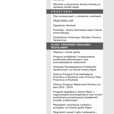
Wniosek o przyznanie dotacji celowej na
wymianę źródeł ciepła
P R Z E T A R G I
Plan postepowań o udzielenie zamówień
PRZETARGI UZP
Zapytania ofertowe
Przetargi - zbycie,dzierżawa,najem mienia
komunalnego
Zamówienia Gminnego Ośrodka Pomocy
Społecznej
PLANY, PROGRAMY DZIAŁANIA,
REGULAMINY
Raporty o stanie gminy
Program profilaktyki i rozwiązywania
problemów alkoholowych oraz
przeciwdziałania narkomanii
Strategia Rozwiązywania Problemów
Społecznych na terenie Gminy Rypin
Gminny Program Przeciwdziałania
Przemocy w Rodzinie oraz Ochrony Ofiar
Przemocy w Rodzinie
Gminny Program Wspierania Rodziny na
lata 2023 - 2025
Program współpracy Gminy Rypin z
organizacjami pozarządowymi oraz innymi
podmiotami prowadzącymi działalność
pożytku publicznego
Regulamin utrzymania czystości i
porządku na terenie gminy Rypin
Regulamin zasad i trybu nadawania i