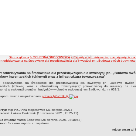
ścieżka nawigacji
Strona główna
> OCHRONA ŚRODOWISKA
> Raporty o oddziaływaniu przedsięwzięcia na
rt oddziaływania na środowisko dla przedsięwzięcia dla inwestycji pn.:„Budowa dwóch budynków in
t oddziaływania na środowisko dla przedsięwzięcia dla inwestycji pn.:„Budowa dw
ków inwentarskich (chlewni) wraz z infrastrukturą towarzyszącą”
t oddziaływania na środowisko dla przedsięwzięcia dla inwestycji pn. „Budowa dwóch
tarskich (chlewni) wraz z infrastrukturą towarzyszącą” przewidzianej do realizacji na nie
onej w ewidencji gruntów i budynków w obrębie ewidencyjnym Sadłowo, dz. nr 633/1.
raportu wraz z uzupełnieniami
pobierz (45251kB)
czka
rzył:
mgr inż. Anna Mojzesowicz (31 sierpnia 2021)
ikował:
Łukasz Borkowski (13 września 2021, 15:25:11)
nia zmiana:
Marcin Żołnowski (26 sierpnia 2025, 08:46:43)
iono:
Scalenie raportu i uzupełnień
rejestr zmian tej 