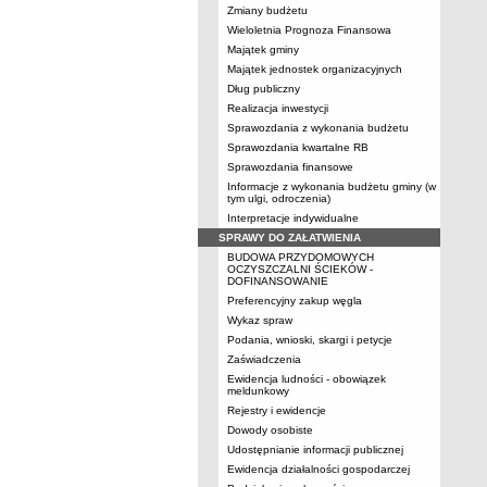
Zmiany budżetu
Wieloletnia Prognoza Finansowa
Majątek gminy
Majątek jednostek organizacyjnych
Dług publiczny
Realizacja inwestycji
Sprawozdania z wykonania budżetu
Sprawozdania kwartalne RB
Sprawozdania finansowe
Informacje z wykonania budżetu gminy (w
tym ulgi, odroczenia)
Interpretacje indywidualne
SPRAWY DO ZAŁATWIENIA
BUDOWA PRZYDOMOWYCH
OCZYSZCZALNI ŚCIEKÓW -
DOFINANSOWANIE
Preferencyjny zakup węgla
Wykaz spraw
Podania, wnioski, skargi i petycje
Zaświadczenia
Ewidencja ludności - obowiązek
meldunkowy
Rejestry i ewidencje
Dowody osobiste
Udostępnianie informacji publicznej
Ewidencja działalności gospodarczej