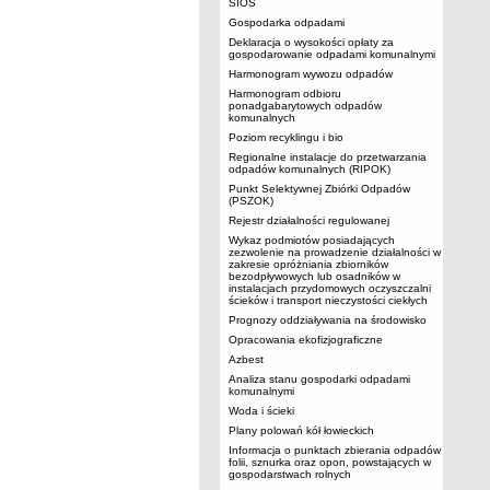
SIOS
Gospodarka odpadami
Deklaracja o wysokości opłaty za
gospodarowanie odpadami komunalnymi
Harmonogram wywozu odpadów
Harmonogram odbioru
ponadgabarytowych odpadów
komunalnych
Poziom recyklingu i bio
Regionalne instalacje do przetwarzania
odpadów komunalnych (RIPOK)
Punkt Selektywnej Zbiórki Odpadów
(PSZOK)
Rejestr działalności regulowanej
Wykaz podmiotów posiadających
zezwolenie na prowadzenie działalności w
zakresie opróżniania zbiorników
bezodpływowych lub osadników w
instalacjach przydomowych oczyszczalni
ścieków i transport nieczystości ciekłych
Prognozy oddziaływania na środowisko
Opracowania ekofizjograficzne
Azbest
Analiza stanu gospodarki odpadami
komunalnymi
Woda i ścieki
Plany polowań kół łowieckich
Informacja o punktach zbierania odpadów
folii, sznurka oraz opon, powstających w
gospodarstwach rolnych