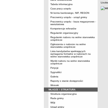
Liczb
Tabela informacyjna
Czas pracy urzędu
Nr konta bankowego, NIP, REGON
Pracownicy urzędu - urząd gminy
Pracownicy urzędu - baza magazynowo -
warsztatowa
Kompetencje referatów
Regulamin organizacyjny
Regulamin naboru na wolne stanowiska
urzędnicze
Ogłoszenia o naborze na wolne
stanowiska urzędnicze
Lista kandydatów spełniających
wymagania formalne w naborach na
wolne stanowiska urzędnicze
Wyniki naboru na wolne stanowiska
urzędnicze
Petycje
Sygnaliści
Galeria
Raporty o stanie dostępności
Wnioski
WŁADZE I STRUKTURA
Struktura organizacyjna
Rada gminy
Wójt
Urząd gminy