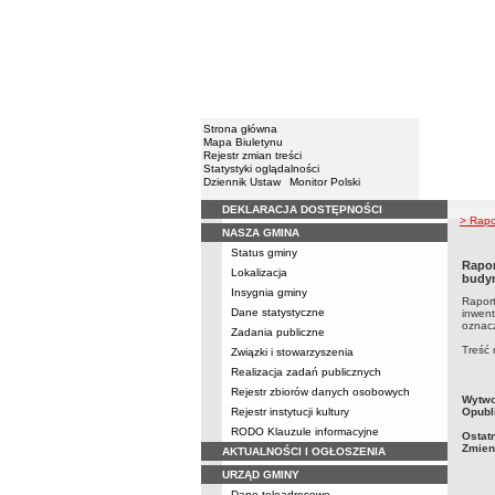
Strona główna
Mapa Biuletynu
Rejestr zmian treści
Statystyki oglądalności
Dziennik Ustaw
Monitor Polski
DEKLARACJA DOSTĘPNOŚCI
Menu
> Rapo
NASZA GMINA
Status gminy
Rapor
Lokalizacja
budyn
Insygnia gminy
Rapor
Dane statystyczne
inwen
oznacz
Zadania publiczne
Treść 
Związki i stowarzyszenia
Realizacja zadań publicznych
Rejestr zbiorów danych osobowych
metry
Wytwo
Rejestr instytucji kultury
Opubl
RODO Klauzule informacyjne
Ostat
Zmien
AKTUALNOŚCI I OGŁOSZENIA
URZĄD GMINY
Dane teleadresowe