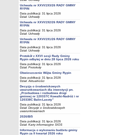
Uchwała nr XXVI/193/26 RADY GMINY
RYPIN
Data publikacji: 31 lipca 2026
Dział:
Uchwały
Uchwała nr XXVI/192/26 RADY GMINY
RYPIN
Data publikacji: 31 lipca 2026
Dział:
Uchwały
Uchwała nr XXVI/191/26 RADY GMINY
RYPIN
Data publikacji: 31 lipca 2026
Dział:
Uchwały
Protokół z XXVI sesji Rady Gminy
Rypin odbytej w dniu 28 lipca 2026 roku
Data publikacji: 31 lipca 2026
Dział:
Protokoły
Obwieszczenie Wójta Gminy Rypin
Data publikacji: 31 lipca 2026
Dział:
Aktualności
Decyzja o środowiskowych
uwarunkowaniach dla inwestycji pn.
„Przebudowa i rozbudowa drogi
gminnej nr 120337C Kowalki-Nadróż i nr
120338C Balin-Lasoty”
Data publikacji: 31 lipca 2026
Dział:
Decyzje o środowiskowych
uwarunkowaniach
2026/B/5
Data publikacji: 31 lipca 2026
Dział:
Karty informacyjne SIOS
Informacja o wykonaniu budżetu gminy
Rypin za II kwartał 2026 roku