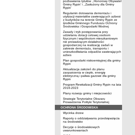
pozbawiania tytułów ,,Honorowy Obywatel
Gminy Rypin' i ,,Zasłużony dla Gminy
Rypin'
Regulamin dotowania demontażu i
utylizacji materiałów zawierających azbest
z budynków na terenie Gminy Rypin ze
środków Gminnego Funduszu Ochrony
Środowiska i Gospodarki Wodnej
Zasady i tryb postępowania przy
udzielaniu dotacji celowej osobom
fizycznym i wspólnotom mieszkaniowym
nie prowadzącym działalności
gospodarczej na realizację zadań w
zakresie demontażu, transportu i
unieszkodliwiania odpadów zawierających
azbes
Plan gospodarki niskoemisyjnej dla gminy
Rypin
Aktualizacja założeń do planu
zaopatrzenia w ciepło, energię
elektryczną i paliwa gazowe dla gminy
Rypin
Program Rewitalizacji Gminy Rypin na lata
2016-2023
Plany rozwoju gminy i miejscowości
Strategie Terytorialne Obszaru
Prowadzenia Polityki Terytorialnej
OCHRONA ŚRODOWISKA
Wycinka drzew
Raporty o oddziaływaniu przedsięwzięcia
na środowisko
Decyzje o środowiskowych
uwarunkowaniach