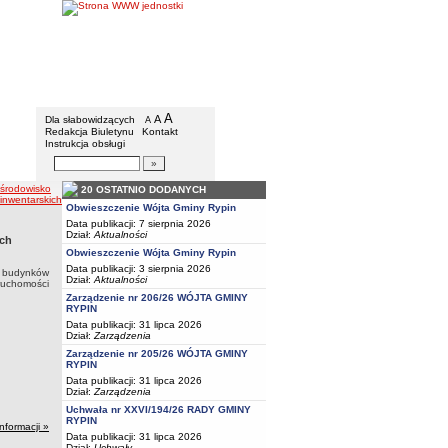
Gmina Rypin
Menu dodatkowe
A
powiększ czcionkę
A
standardowy rozmiar czcionki
Dla słabowidzących
A
pomniejsz czcionkę
Redakcja Biuletynu
Kontakt
Instrukcja obsługi
Wyszukiwarka artykułów
Szukaj
 środowisko
20 OSTATNIO DODANYCH
wentarskich (chlewni) wraz z infrastrukturą towarzyszącą”
Obwieszczenie Wójta Gminy Rypin
Data publikacji: 7 sierpnia 2026
Dział:
Aktualności
óch
Obwieszczenie Wójta Gminy Rypin
Data publikacji: 3 sierpnia 2026
 budynków
Dział:
Aktualności
ruchomości
Zarządzenie nr 206/26 WÓJTA GMINY
RYPIN
Data publikacji: 31 lipca 2026
Dział:
Zarządzenia
Zarządzenie nr 205/26 WÓJTA GMINY
RYPIN
Data publikacji: 31 lipca 2026
Dział:
Zarządzenia
Uchwała nr XXVI/194/26 RADY GMINY
RYPIN
informacji »
Data publikacji: 31 lipca 2026
Dział:
Uchwały