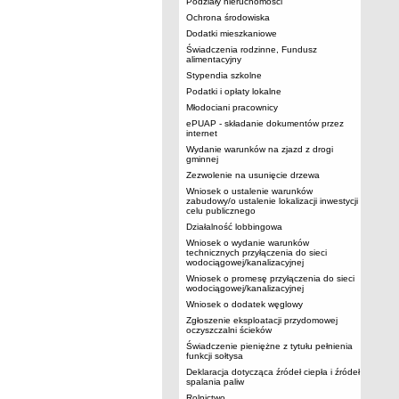
Podziały nieruchomości
Ochrona środowiska
Dodatki mieszkaniowe
Świadczenia rodzinne, Fundusz
alimentacyjny
Stypendia szkolne
Podatki i opłaty lokalne
Młodociani pracownicy
ePUAP - składanie dokumentów przez
internet
Wydanie warunków na zjazd z drogi
gminnej
Zezwolenie na usunięcie drzewa
Wniosek o ustalenie warunków
zabudowy/o ustalenie lokalizacji inwestycji
celu publicznego
Działalność lobbingowa
Wniosek o wydanie warunków
technicznych przyłączenia do sieci
wodociągowej/kanalizacyjnej
Wniosek o promesę przyłączenia do sieci
wodociągowej/kanalizacyjnej
Wniosek o dodatek węglowy
Zgłoszenie eksploatacji przydomowej
oczyszczalni ścieków
Świadczenie pieniężne z tytułu pełnienia
funkcji sołtysa
Deklaracja dotycząca źródeł ciepła i źródeł
spalania paliw
Rolnictwo