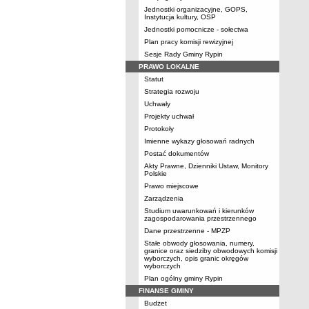
Jednostki organizacyjne, GOPS,
Instytucja kultury, OSP
Jednostki pomocnicze - sołectwa
Plan pracy komisji rewizyjnej
Sesje Rady Gminy Rypin
PRAWO LOKALNE
Statut
Strategia rozwoju
Uchwały
Projekty uchwał
Protokoły
Imienne wykazy głosowań radnych
Postać dokumentów
Akty Prawne, Dzienniki Ustaw, Monitory
Polskie
Prawo miejscowe
Zarządzenia
Studium uwarunkowań i kierunków
zagospodarowania przestrzennego
Dane przestrzenne - MPZP
Stałe obwody głosowania, numery,
granice oraz siedziby obwodowych komisji
wyborczych, opis granic okręgów
wyborczych
Plan ogólny gminy Rypin
FINANSE GMINY
Budżet