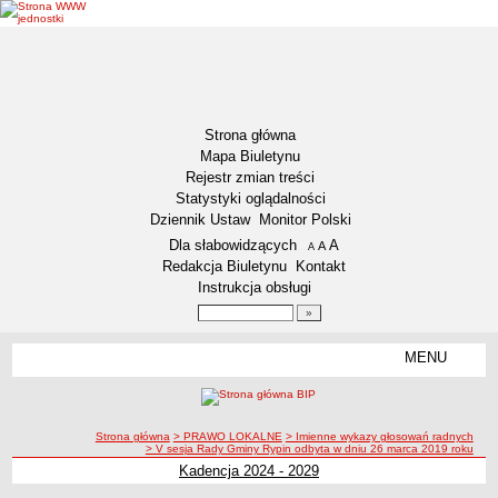
Strona główna
Mapa Biuletynu
Rejestr zmian treści
Statystyki oglądalności
Dziennik Ustaw
Monitor Polski
Menu dodatkowe
Dla słabowidzących
A
powiększ czcionkę
A
standardowy rozmiar czcionki
A
pomniejsz czcionkę
Redakcja Biuletynu
Kontakt
Instrukcja obsługi
Wyszukiwarka artykułów
Szukaj
MENU
Menu
DEKLARACJA DOSTĘPNOŚCI
NASZA GMINA
Status gminy
ścieżka nawigacji
Strona główna
> PRAWO LOKALNE
> Imienne wykazy głosowań radnych
> V sesja Rady Gminy Rypin odbyta w dniu 26 marca 2019 roku
Lokalizacja
Kadencja 2024 - 2029
Insygnia gminy