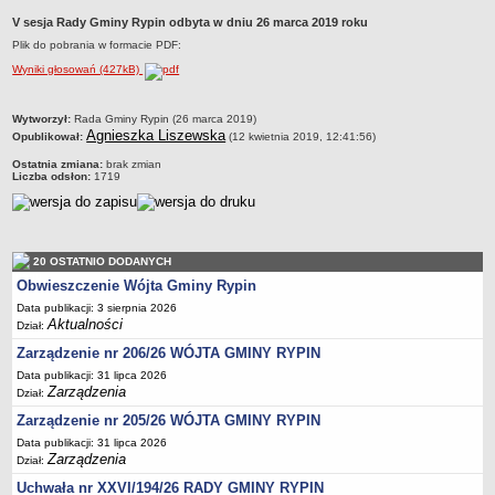
Dane statystyczne
V sesja Rady Gminy Rypin odbyta w dniu 26 marca 2019 roku
Plik do pobrania w formacie PDF:
Zadania publiczne
Wyniki głosowań (427kB)
Związki i stowarzyszenia
Realizacja zadań publicznych
metryczka
Wytworzył:
Rada Gminy Rypin (26 marca 2019)
Agnieszka Liszewska
Rejestr zbiorów danych osobowych
Opublikował:
(12 kwietnia 2019, 12:41:56)
Rejestr instytucji kultury
Ostatnia zmiana:
brak zmian
Liczba odsłon:
1719
RODO Klauzule informacyjne
AKTUALNOŚCI I OGŁOSZENIA
URZĄD GMINY
20 OSTATNIO DODANYCH
Dane teleadresowe
Obwieszczenie Wójta Gminy Rypin
Tabela informacyjna
Data publikacji: 3 sierpnia 2026
Czas pracy urzędu
Aktualności
Dział:
Nr konta bankowego, NIP, REGON
Zarządzenie nr 206/26 WÓJTA GMINY RYPIN
Data publikacji: 31 lipca 2026
Pracownicy urzędu - urząd gminy
Zarządzenia
Dział:
Pracownicy urzędu - baza magazynowo - warsztatowa
Zarządzenie nr 205/26 WÓJTA GMINY RYPIN
Kompetencje referatów
Data publikacji: 31 lipca 2026
Zarządzenia
Dział:
Regulamin organizacyjny
Uchwała nr XXVI/194/26 RADY GMINY RYPIN