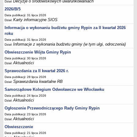
Decyzje o środowiskowych uwarunkowaniach
Sesje Rady Gminy Rypin
Dział:
2026/B/5
PRAWO LOKALNE
Statut
Data publikacji: 31 lipca 2026
Karty informacyjne SIOS
Dział:
Strategia rozwoju
Informacja o wykonaniu budżetu gminy Rypin za II kwartał 2026
Uchwały
roku
Projekty uchwał
Data publikacji: 31 lipca 2026
Informacje z wykonania budżetu gminy (w tym ulgi, odroczenia)
Dział:
Protokoły
Obwieszczenie Wójta Gminy Rypin
Imienne wykazy głosowań radnych
Data publikacji: 30 lipca 2026
Aktualności
Postać dokumentów
Dział:
Sprawozdania za II kwartał 2026 r.
Akty Prawne, Dzienniki Ustaw, Monitory Polskie
Data publikacji: 28 lipca 2026
Prawo miejscowe
Sprawozdania kwartalne RB
Dział:
Zarządzenia
Samorządowe Kolegium Odwoławcze we Włocławku
Studium uwarunkowań i kierunków zagospodarowania
Data publikacji: 24 lipca 2026
Aktualności
przestrzennego
Dział:
Ogłoszenie Przewodniczącego Rady Gminy Rypin
Dane przestrzenne - MPZP
Data publikacji: 23 lipca 2026
Stałe obwody głosowania, numery, granice oraz siedziby
Aktualności
Dział:
obwodowych komisji wyborczych, opis granic okręgów wyborczych
Obwieszczenie
Plan ogólny gminy Rypin
Data publikacji: 21 lipca 2026