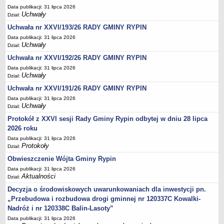
Regulamin naboru na wolne stanowiska urzędnicze
Data publikacji: 31 lipca 2026
Ogłoszenia o naborze na wolne stanowiska urzędnicze
Uchwały
Dział:
Lista kandydatów spełniających wymagania formalne w naborach na
Uchwała nr XXVI/193/26 RADY GMINY RYPIN
wolne stanowiska urzędnicze
Data publikacji: 31 lipca 2026
Uchwały
Dział:
Wyniki naboru na wolne stanowiska urzędnicze
Uchwała nr XXVI/192/26 RADY GMINY RYPIN
Petycje
Data publikacji: 31 lipca 2026
Sygnaliści
Uchwały
Dział:
Galeria
Uchwała nr XXVI/191/26 RADY GMINY RYPIN
Data publikacji: 31 lipca 2026
Raporty o stanie dostępności
Uchwały
Dział:
Wnioski
Protokół z XXVI sesji Rady Gminy Rypin odbytej w dniu 28 lipca
WŁADZE I STRUKTURA
2026 roku
Struktura organizacyjna
Data publikacji: 31 lipca 2026
Protokoły
Dział:
Rada gminy
Obwieszczenie Wójta Gminy Rypin
Wójt
Data publikacji: 31 lipca 2026
Urząd gminy
Aktualności
Dział:
Jednostki organizacyjne, GOPS, Instytucja kultury, OSP
Decyzja o środowiskowych uwarunkowaniach dla inwestycji pn.
„Przebudowa i rozbudowa drogi gminnej nr 120337C Kowalki-
Jednostki pomocnicze - sołectwa
Nadróż i nr 120338C Balin-Lasoty”
Plan pracy komisji rewizyjnej
Data publikacji: 31 lipca 2026