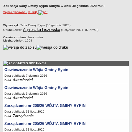
Dane statystyczne
XXII sesja Rady Gminy Rypin odbyta w dniu 30 grudnia 2020 roku
Wyniki głosowań (119kB)
Zadania publiczne
Związki i stowarzyszenia
metryczka
Wytworzył:
Rada Gminy Rypin (30 grudnia 2020)
Realizacja zadań publicznych
Agnieszka Liszewska
Opublikował:
(8 stycznia 2021, 07:52:58)
Rejestr zbiorów danych osobowych
Ostatnia zmiana:
brak zmian
Liczba odsłon:
1598
Rejestr instytucji kultury
RODO Klauzule informacyjne
AKTUALNOŚCI I OGŁOSZENIA
20 OSTATNIO DODANYCH
URZĄD GMINY
Obwieszczenie Wójta Gminy Rypin
Dane teleadresowe
Data publikacji: 7 sierpnia 2026
Tabela informacyjna
Aktualności
Dział:
Czas pracy urzędu
Obwieszczenie Wójta Gminy Rypin
Nr konta bankowego, NIP, REGON
Data publikacji: 3 sierpnia 2026
Aktualności
Dział:
Pracownicy urzędu - urząd gminy
Zarządzenie nr 206/26 WÓJTA GMINY RYPIN
Pracownicy urzędu - baza magazynowo - warsztatowa
Data publikacji: 31 lipca 2026
Zarządzenia
Dział:
Kompetencje referatów
Zarządzenie nr 205/26 WÓJTA GMINY RYPIN
Regulamin organizacyjny
Data publikacji: 31 lipca 2026