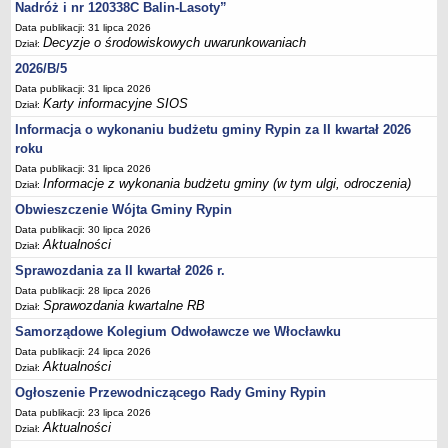
Sesje Rady Gminy Rypin
Nadróż i nr 120338C Balin-Lasoty”
Data publikacji: 31 lipca 2026
PRAWO LOKALNE
Decyzje o środowiskowych uwarunkowaniach
Dział:
Statut
2026/B/5
Strategia rozwoju
Data publikacji: 31 lipca 2026
Uchwały
Karty informacyjne SIOS
Dział:
Projekty uchwał
Informacja o wykonaniu budżetu gminy Rypin za II kwartał 2026
roku
Protokoły
Data publikacji: 31 lipca 2026
Imienne wykazy głosowań radnych
Informacje z wykonania budżetu gminy (w tym ulgi, odroczenia)
Dział:
Postać dokumentów
Obwieszczenie Wójta Gminy Rypin
Data publikacji: 30 lipca 2026
Akty Prawne, Dzienniki Ustaw, Monitory Polskie
Aktualności
Dział:
Prawo miejscowe
Sprawozdania za II kwartał 2026 r.
Zarządzenia
Data publikacji: 28 lipca 2026
Sprawozdania kwartalne RB
Dział:
Studium uwarunkowań i kierunków zagospodarowania
przestrzennego
Samorządowe Kolegium Odwoławcze we Włocławku
Data publikacji: 24 lipca 2026
Dane przestrzenne - MPZP
Aktualności
Dział:
Stałe obwody głosowania, numery, granice oraz siedziby
Ogłoszenie Przewodniczącego Rady Gminy Rypin
obwodowych komisji wyborczych, opis granic okręgów wyborczych
Data publikacji: 23 lipca 2026
Plan ogólny gminy Rypin
Aktualności
Dział: