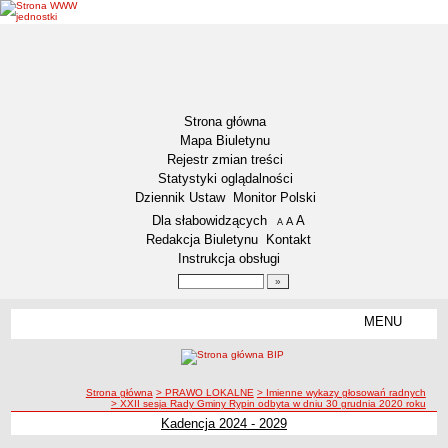
Strona główna
Mapa Biuletynu
Rejestr zmian treści
Statystyki oglądalności
Dziennik Ustaw
Monitor Polski
Menu dodatkowe
Dla słabowidzących
A
powiększ czcionkę
A
standardowy rozmiar czcionki
A
pomniejsz czcionkę
Redakcja Biuletynu
Kontakt
Instrukcja obsługi
Wyszukiwarka artykułów
Szukaj
MENU
Menu
DEKLARACJA DOSTĘPNOŚCI
NASZA GMINA
Status gminy
ścieżka nawigacji
Strona główna
> PRAWO LOKALNE
> Imienne wykazy głosowań radnych
> XXII sesja Rady Gminy Rypin odbyta w dniu 30 grudnia 2020 roku
Lokalizacja
Kadencja 2024 - 2029
Insygnia gminy