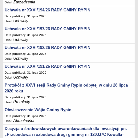
Regulamin naboru na wolne stanowiska urzędnicze
Zarządzenia
Dział:
Ogłoszenia o naborze na wolne stanowiska urzędnicze
Uchwała nr XXVI/194/26 RADY GMINY RYPIN
Lista kandydatów spełniających wymagania formalne w naborach na
Data publikacji: 31 lipca 2026
Uchwały
Dział:
wolne stanowiska urzędnicze
Uchwała nr XXVI/193/26 RADY GMINY RYPIN
Wyniki naboru na wolne stanowiska urzędnicze
Data publikacji: 31 lipca 2026
Petycje
Uchwały
Dział:
Sygnaliści
Uchwała nr XXVI/192/26 RADY GMINY RYPIN
Galeria
Data publikacji: 31 lipca 2026
Uchwały
Dział:
Raporty o stanie dostępności
Uchwała nr XXVI/191/26 RADY GMINY RYPIN
Wnioski
Data publikacji: 31 lipca 2026
Uchwały
WŁADZE I STRUKTURA
Dział:
Struktura organizacyjna
Protokół z XXVI sesji Rady Gminy Rypin odbytej w dniu 28 lipca
2026 roku
Rada gminy
Data publikacji: 31 lipca 2026
Wójt
Protokoły
Dział:
Urząd gminy
Obwieszczenie Wójta Gminy Rypin
Jednostki organizacyjne, GOPS, Instytucja kultury, OSP
Data publikacji: 31 lipca 2026
Aktualności
Dział:
Jednostki pomocnicze - sołectwa
Decyzja o środowiskowych uwarunkowaniach dla inwestycji pn.
Plan pracy komisji rewizyjnej
„Przebudowa i rozbudowa drogi gminnej nr 120337C Kowalki-