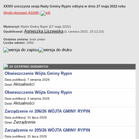
Dane statystyczne
XXXIV uroczysta sesja Rady Gminy Rypin odbyta w dniu 27 maja 2022 roku
Wyniki głosowań (432kB)
Zadania publiczne
Związki i stowarzyszenia
metryczka
Wytworzył:
Radni Gminy Rypin (27 maja 2022)
Realizacja zadań publicznych
Agnieszka Liszewska
Opublikował:
(1 czerwca 2022, 15:12:23)
Rejestr zbiorów danych osobowych
Ostatnia zmiana:
brak zmian
Liczba odsłon:
1964
Rejestr instytucji kultury
RODO Klauzule informacyjne
AKTUALNOŚCI I OGŁOSZENIA
20 OSTATNIO DODANYCH
URZĄD GMINY
Obwieszczenie Wójta Gminy Rypin
Dane teleadresowe
Data publikacji: 7 sierpnia 2026
Tabela informacyjna
Aktualności
Dział:
Czas pracy urzędu
Obwieszczenie Wójta Gminy Rypin
Nr konta bankowego, NIP, REGON
Data publikacji: 3 sierpnia 2026
Aktualności
Dział:
Pracownicy urzędu - urząd gminy
Zarządzenie nr 206/26 WÓJTA GMINY RYPIN
Pracownicy urzędu - baza magazynowo - warsztatowa
Data publikacji: 31 lipca 2026
Zarządzenia
Dział:
Kompetencje referatów
Zarządzenie nr 205/26 WÓJTA GMINY RYPIN
Regulamin organizacyjny
Data publikacji: 31 lipca 2026