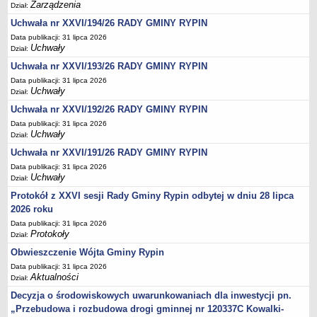
Regulamin naboru na wolne stanowiska urzędnicze
Zarządzenia
Dział:
Ogłoszenia o naborze na wolne stanowiska urzędnicze
Uchwała nr XXVI/194/26 RADY GMINY RYPIN
Lista kandydatów spełniających wymagania formalne w naborach na
Data publikacji: 31 lipca 2026
Uchwały
Dział:
wolne stanowiska urzędnicze
Uchwała nr XXVI/193/26 RADY GMINY RYPIN
Wyniki naboru na wolne stanowiska urzędnicze
Data publikacji: 31 lipca 2026
Petycje
Uchwały
Dział:
Sygnaliści
Uchwała nr XXVI/192/26 RADY GMINY RYPIN
Galeria
Data publikacji: 31 lipca 2026
Uchwały
Dział:
Raporty o stanie dostępności
Uchwała nr XXVI/191/26 RADY GMINY RYPIN
Wnioski
Data publikacji: 31 lipca 2026
Uchwały
WŁADZE I STRUKTURA
Dział:
Struktura organizacyjna
Protokół z XXVI sesji Rady Gminy Rypin odbytej w dniu 28 lipca
2026 roku
Rada gminy
Data publikacji: 31 lipca 2026
Wójt
Protokoły
Dział:
Urząd gminy
Obwieszczenie Wójta Gminy Rypin
Jednostki organizacyjne, GOPS, Instytucja kultury, OSP
Data publikacji: 31 lipca 2026
Aktualności
Dział:
Jednostki pomocnicze - sołectwa
Decyzja o środowiskowych uwarunkowaniach dla inwestycji pn.
Plan pracy komisji rewizyjnej
„Przebudowa i rozbudowa drogi gminnej nr 120337C Kowalki-