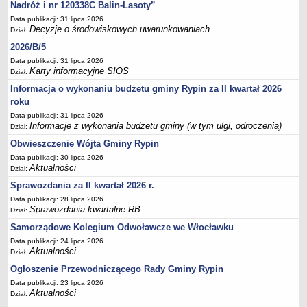
Sesje Rady Gminy Rypin
Nadróż i nr 120338C Balin-Lasoty”
Data publikacji: 31 lipca 2026
PRAWO LOKALNE
Decyzje o środowiskowych uwarunkowaniach
Dział:
Statut
2026/B/5
Strategia rozwoju
Data publikacji: 31 lipca 2026
Uchwały
Karty informacyjne SIOS
Dział:
Projekty uchwał
Informacja o wykonaniu budżetu gminy Rypin za II kwartał 2026
roku
Protokoły
Data publikacji: 31 lipca 2026
Imienne wykazy głosowań radnych
Informacje z wykonania budżetu gminy (w tym ulgi, odroczenia)
Dział:
Postać dokumentów
Obwieszczenie Wójta Gminy Rypin
Data publikacji: 30 lipca 2026
Akty Prawne, Dzienniki Ustaw, Monitory Polskie
Aktualności
Dział:
Prawo miejscowe
Sprawozdania za II kwartał 2026 r.
Zarządzenia
Data publikacji: 28 lipca 2026
Sprawozdania kwartalne RB
Dział:
Studium uwarunkowań i kierunków zagospodarowania
przestrzennego
Samorządowe Kolegium Odwoławcze we Włocławku
Data publikacji: 24 lipca 2026
Dane przestrzenne - MPZP
Aktualności
Dział:
Stałe obwody głosowania, numery, granice oraz siedziby
Ogłoszenie Przewodniczącego Rady Gminy Rypin
obwodowych komisji wyborczych, opis granic okręgów wyborczych
Data publikacji: 23 lipca 2026
Plan ogólny gminy Rypin
Aktualności
Dział: