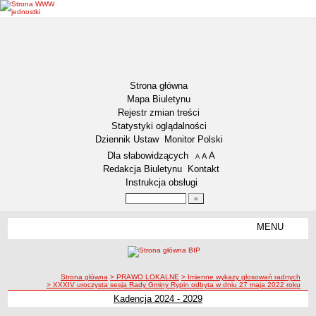
Strona główna
Mapa Biuletynu
Rejestr zmian treści
Statystyki oglądalności
Dziennik Ustaw
Monitor Polski
Menu dodatkowe
Dla słabowidzących
A
powiększ czcionkę
A
standardowy rozmiar czcionki
A
pomniejsz czcionkę
Redakcja Biuletynu
Kontakt
Instrukcja obsługi
Wyszukiwarka artykułów
Szukaj
MENU
Menu
DEKLARACJA DOSTĘPNOŚCI
NASZA GMINA
Status gminy
ścieżka nawigacji
Strona główna
> PRAWO LOKALNE
> Imienne wykazy głosowań radnych
> XXXIV uroczysta sesja Rady Gminy Rypin odbyta w dniu 27 maja 2022 roku
Lokalizacja
Kadencja 2024 - 2029
Insygnia gminy