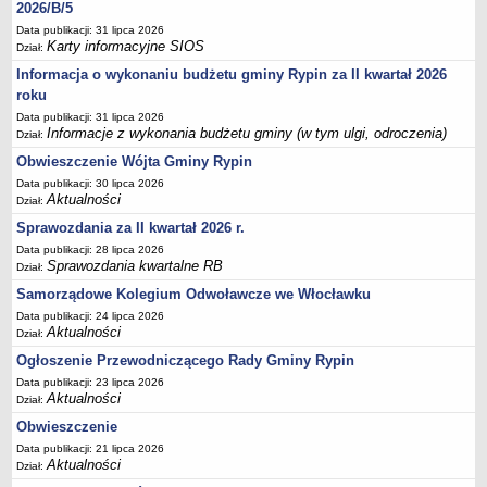
Sesje Rady Gminy Rypin
2026/B/5
Data publikacji: 31 lipca 2026
PRAWO LOKALNE
Karty informacyjne SIOS
Dział:
Statut
Informacja o wykonaniu budżetu gminy Rypin za II kwartał 2026
Strategia rozwoju
roku
Uchwały
Data publikacji: 31 lipca 2026
Informacje z wykonania budżetu gminy (w tym ulgi, odroczenia)
Dział:
Projekty uchwał
Obwieszczenie Wójta Gminy Rypin
Protokoły
Data publikacji: 30 lipca 2026
Imienne wykazy głosowań radnych
Aktualności
Dział:
Postać dokumentów
Sprawozdania za II kwartał 2026 r.
Data publikacji: 28 lipca 2026
Akty Prawne, Dzienniki Ustaw, Monitory Polskie
Sprawozdania kwartalne RB
Dział:
Prawo miejscowe
Samorządowe Kolegium Odwoławcze we Włocławku
Zarządzenia
Data publikacji: 24 lipca 2026
Aktualności
Dział:
Studium uwarunkowań i kierunków zagospodarowania
przestrzennego
Ogłoszenie Przewodniczącego Rady Gminy Rypin
Data publikacji: 23 lipca 2026
Dane przestrzenne - MPZP
Aktualności
Dział:
Stałe obwody głosowania, numery, granice oraz siedziby
Obwieszczenie
obwodowych komisji wyborczych, opis granic okręgów wyborczych
Data publikacji: 21 lipca 2026
Plan ogólny gminy Rypin
Aktualności
Dział: