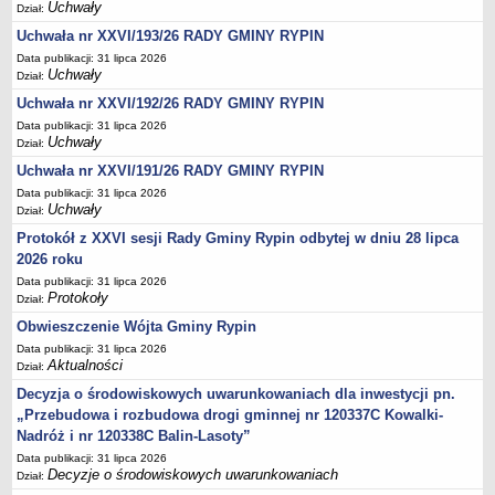
Regulamin naboru na wolne stanowiska urzędnicze
Uchwały
Dział:
Ogłoszenia o naborze na wolne stanowiska urzędnicze
Uchwała nr XXVI/193/26 RADY GMINY RYPIN
Lista kandydatów spełniających wymagania formalne w naborach na
Data publikacji: 31 lipca 2026
Uchwały
Dział:
wolne stanowiska urzędnicze
Uchwała nr XXVI/192/26 RADY GMINY RYPIN
Wyniki naboru na wolne stanowiska urzędnicze
Data publikacji: 31 lipca 2026
Petycje
Uchwały
Dział:
Sygnaliści
Uchwała nr XXVI/191/26 RADY GMINY RYPIN
Galeria
Data publikacji: 31 lipca 2026
Uchwały
Dział:
Raporty o stanie dostępności
Protokół z XXVI sesji Rady Gminy Rypin odbytej w dniu 28 lipca
Wnioski
2026 roku
WŁADZE I STRUKTURA
Data publikacji: 31 lipca 2026
Protokoły
Struktura organizacyjna
Dział:
Obwieszczenie Wójta Gminy Rypin
Rada gminy
Data publikacji: 31 lipca 2026
Wójt
Aktualności
Dział:
Urząd gminy
Decyzja o środowiskowych uwarunkowaniach dla inwestycji pn.
„Przebudowa i rozbudowa drogi gminnej nr 120337C Kowalki-
Jednostki organizacyjne, GOPS, Instytucja kultury, OSP
Nadróż i nr 120338C Balin-Lasoty”
Jednostki pomocnicze - sołectwa
Data publikacji: 31 lipca 2026
Plan pracy komisji rewizyjnej
Decyzje o środowiskowych uwarunkowaniach
Dział: