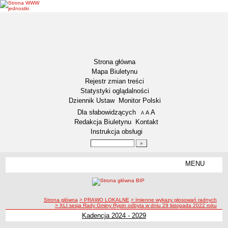
Strona główna
Mapa Biuletynu
Rejestr zmian treści
Statystyki oglądalności
Dziennik Ustaw
Monitor Polski
Menu dodatkowe
Dla słabowidzących
A
powiększ czcionkę
A
standardowy rozmiar czcionki
A
pomniejsz czcionkę
Redakcja Biuletynu
Kontakt
Instrukcja obsługi
Wyszukiwarka artykułów
Szukaj
MENU
Menu
DEKLARACJA DOSTĘPNOŚCI
NASZA GMINA
Status gminy
ścieżka nawigacji
Strona główna
> PRAWO LOKALNE
> Imienne wykazy głosowań radnych
> XLI sesja Rady Gminy Rypin odbyta w dniu 29 listopada 2022 roku
Lokalizacja
Kadencja 2024 - 2029
Insygnia gminy