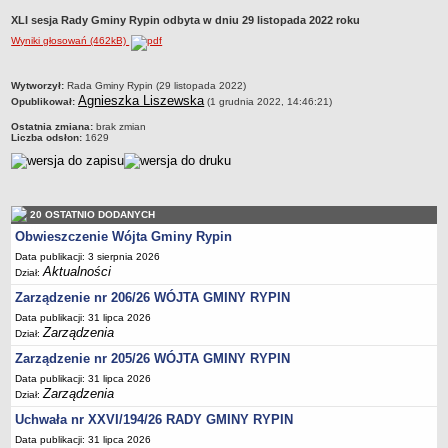
Dane statystyczne
XLI sesja Rady Gminy Rypin odbyta w dniu 29 listopada 2022 roku
Wyniki głosowań (462kB)
Zadania publiczne
Związki i stowarzyszenia
metryczka
Wytworzył:
Rada Gminy Rypin (29 listopada 2022)
Realizacja zadań publicznych
Agnieszka Liszewska
Opublikował:
(1 grudnia 2022, 14:46:21)
Rejestr zbiorów danych osobowych
Ostatnia zmiana:
brak zmian
Liczba odsłon:
1629
Rejestr instytucji kultury
RODO Klauzule informacyjne
AKTUALNOŚCI I OGŁOSZENIA
20 OSTATNIO DODANYCH
URZĄD GMINY
Obwieszczenie Wójta Gminy Rypin
Dane teleadresowe
Data publikacji: 3 sierpnia 2026
Tabela informacyjna
Aktualności
Dział:
Czas pracy urzędu
Zarządzenie nr 206/26 WÓJTA GMINY RYPIN
Nr konta bankowego, NIP, REGON
Data publikacji: 31 lipca 2026
Zarządzenia
Dział:
Pracownicy urzędu - urząd gminy
Zarządzenie nr 205/26 WÓJTA GMINY RYPIN
Pracownicy urzędu - baza magazynowo - warsztatowa
Data publikacji: 31 lipca 2026
Zarządzenia
Dział:
Kompetencje referatów
Uchwała nr XXVI/194/26 RADY GMINY RYPIN
Regulamin organizacyjny
Data publikacji: 31 lipca 2026