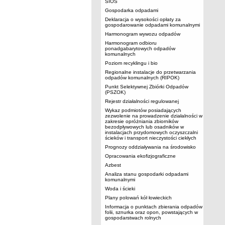
SIOS
Gospodarka odpadami
Deklaracja o wysokości opłaty za
gospodarowanie odpadami komunalnymi
Harmonogram wywozu odpadów
Harmonogram odbioru
ponadgabarytowych odpadów
komunalnych
Poziom recyklingu i bio
Regionalne instalacje do przetwarzania
odpadów komunalnych (RIPOK)
Punkt Selektywnej Zbiórki Odpadów
(PSZOK)
Rejestr działalności regulowanej
Wykaz podmiotów posiadających
zezwolenie na prowadzenie działalności w
zakresie opróżniania zbiorników
bezodpływowych lub osadników w
instalacjach przydomowych oczyszczalni
ścieków i transport nieczystości ciekłych
Prognozy oddziaływania na środowisko
Opracowania ekofizjograficzne
Azbest
Analiza stanu gospodarki odpadami
komunalnymi
Woda i ścieki
Plany polowań kół łowieckich
Informacja o punktach zbierania odpadów
folii, sznurka oraz opon, powstających w
gospodarstwach rolnych