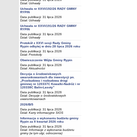
Dział:
Uchwały
Uchwała nr XXVI/192/26 RADY GMINY
RYPIN
Data publikacji: 31 lipca 2026
Dział:
Uchwały
Uchwała nr XXVI/191/26 RADY GMINY
RYPIN
Data publikacji: 31 lipca 2026
Dział:
Uchwały
Protokół z XXVI sesji Rady Gminy
Rypin odbytej w dniu 28 lipca 2026 roku
Data publikacji: 31 lipca 2026
Dział:
Protokoły
Obwieszczenie Wójta Gminy Rypin
Data publikacji: 31 lipca 2026
Dział:
Aktualności
Decyzja o środowiskowych
uwarunkowaniach dla inwestycji pn.
„Przebudowa i rozbudowa drogi
gminnej nr 120337C Kowalki-Nadróż i nr
120338C Balin-Lasoty”
Data publikacji: 31 lipca 2026
Dział:
Decyzje o środowiskowych
uwarunkowaniach
2026/B/5
Data publikacji: 31 lipca 2026
Dział:
Karty informacyjne SIOS
Informacja o wykonaniu budżetu gminy
Rypin za II kwartał 2026 roku
Data publikacji: 31 lipca 2026
Dział:
Informacje z wykonania budżetu
gminy (w tym ulgi, odroczenia)