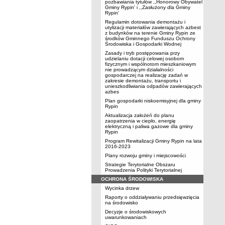
pozbawiania tytułów ,,Honorowy Obywatel
Gminy Rypin' i ,,Zasłużony dla Gminy
Rypin'
Regulamin dotowania demontażu i
utylizacji materiałów zawierających azbest
z budynków na terenie Gminy Rypin ze
środków Gminnego Funduszu Ochrony
Środowiska i Gospodarki Wodnej
Zasady i tryb postępowania przy
udzielaniu dotacji celowej osobom
fizycznym i wspólnotom mieszkaniowym
nie prowadzącym działalności
gospodarczej na realizację zadań w
zakresie demontażu, transportu i
unieszkodliwiania odpadów zawierających
azbes
Plan gospodarki niskoemisyjnej dla gminy
Rypin
Aktualizacja założeń do planu
zaopatrzenia w ciepło, energię
elektryczną i paliwa gazowe dla gminy
Rypin
Program Rewitalizacji Gminy Rypin na lata
2016-2023
Plany rozwoju gminy i miejscowości
Strategie Terytorialne Obszaru
Prowadzenia Polityki Terytorialnej
OCHRONA ŚRODOWISKA
Wycinka drzew
Raporty o oddziaływaniu przedsięwzięcia
na środowisko
Decyzje o środowiskowych
uwarunkowaniach