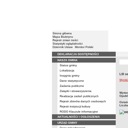
Strona główna
Mapa Biuletynu
Rejestr zmian treści
Statystyki oglądalności
Dziennik Ustaw
Monitor Polski
DEKLARACJA DOSTĘPNOŚCI
Menu
NASZA GMINA
Status gminy
Lokalizacja
LIII 
Insygnia gminy
Wynik
Dane statystyczne
Zadania publiczne
Związki i stowarzyszenia
metry
Wytwo
Opubl
Realizacja zadań publicznych
Rejestr zbiorów danych osobowych
Ostat
Liczb
Rejestr instytucji kultury
RODO Klauzule informacyjne
AKTUALNOŚCI I OGŁOSZENIA
URZĄD GMINY
Dane teleadresowe