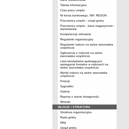
Tabela informacyjna
Czas pracy urzędu
Nr konta bankowego, NIP, REGON
Pracownicy urzędu - urząd gminy
Pracownicy urzędu - baza magazynowo -
warsztatowa
Kompetencje referatów
Regulamin organizacyjny
Regulamin naboru na wolne stanowiska
urzędnicze
Ogłoszenia o naborze na wolne
stanowiska urzędnicze
Lista kandydatów spełniających
wymagania formalne w naborach na
wolne stanowiska urzędnicze
Wyniki naboru na wolne stanowiska
urzędnicze
Petycje
Sygnaliści
Galeria
Raporty o stanie dostępności
Wnioski
WŁADZE I STRUKTURA
Struktura organizacyjna
Rada gminy
Wójt
Urząd gminy