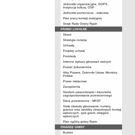
Jednostki organizacyjne, GOPS,
Instytucja kultury, OSP
Jednostki pomocnicze - sołectwa
Plan pracy komisji rewizyjnej
Sesje Rady Gminy Rypin
PRAWO LOKALNE
Statut
Strategia rozwoju
Uchwały
Projekty uchwał
Protokoły
Imienne wykazy głosowań radnych
Postać dokumentów
Akty Prawne, Dzienniki Ustaw, Monitory
Polskie
Prawo miejscowe
Zarządzenia
Studium uwarunkowań i kierunków
zagospodarowania przestrzennego
Dane przestrzenne - MPZP
Stałe obwody głosowania, numery,
granice oraz siedziby obwodowych komisji
wyborczych, opis granic okręgów
wyborczych
Plan ogólny gminy Rypin
FINANSE GMINY
Budżet