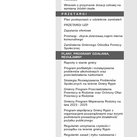
Wniosek o przyznanie dotacji celowej na
wymianę źródeł ciepła
P R Z E T A R G I
Plan postepowań o udzielenie zamówień
PRZETARGI UZP
Zapytania ofertowe
Przetargi - zbycie,dzierżawa,najem mienia
komunalnego
Zamówienia Gminnego Ośrodka Pomocy
Społecznej
PLANY, PROGRAMY DZIAŁANIA,
REGULAMINY
Raporty o stanie gminy
Program profilaktyki i rozwiązywania
problemów alkoholowych oraz
przeciwdziałania narkomanii
Strategia Rozwiązywania Problemów
Społecznych na terenie Gminy Rypin
Gminny Program Przeciwdziałania
Przemocy w Rodzinie oraz Ochrony Ofiar
Przemocy w Rodzinie
Gminny Program Wspierania Rodziny na
lata 2023 - 2025
Program współpracy Gminy Rypin z
organizacjami pozarządowymi oraz innymi
podmiotami prowadzącymi działalność
pożytku publicznego
Regulamin utrzymania czystości i
porządku na terenie gminy Rypin
Regulamin zasad i trybu nadawania i