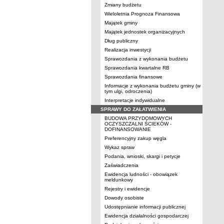
Zmiany budżetu
Wieloletnia Prognoza Finansowa
Majątek gminy
Majątek jednostek organizacyjnych
Dług publiczny
Realizacja inwestycji
Sprawozdania z wykonania budżetu
Sprawozdania kwartalne RB
Sprawozdania finansowe
Informacje z wykonania budżetu gminy (w
tym ulgi, odroczenia)
Interpretacje indywidualne
SPRAWY DO ZAŁATWIENIA
BUDOWA PRZYDOMOWYCH
OCZYSZCZALNI ŚCIEKÓW -
DOFINANSOWANIE
Preferencyjny zakup węgla
Wykaz spraw
Podania, wnioski, skargi i petycje
Zaświadczenia
Ewidencja ludności - obowiązek
meldunkowy
Rejestry i ewidencje
Dowody osobiste
Udostępnianie informacji publicznej
Ewidencja działalności gospodarczej