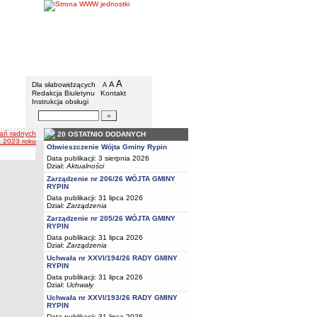
Gmina Rypin
Menu dodatkowe
A
powiększ czcionkę
A
standardowy rozmiar czcionki
Dla słabowidzących
A
pomniejsz czcionkę
Redakcja Biuletynu
Kontakt
Instrukcja obsługi
Wyszukiwarka artykułów
Szukaj
ań radnych
20 OSTATNIO DODANYCH
a 2023 roku
Obwieszczenie Wójta Gminy Rypin
Data publikacji: 3 sierpnia 2026
Dział:
Aktualności
Zarządzenie nr 206/26 WÓJTA GMINY
RYPIN
Data publikacji: 31 lipca 2026
Dział:
Zarządzenia
Zarządzenie nr 205/26 WÓJTA GMINY
RYPIN
Data publikacji: 31 lipca 2026
Dział:
Zarządzenia
Uchwała nr XXVI/194/26 RADY GMINY
RYPIN
Data publikacji: 31 lipca 2026
Dział:
Uchwały
Uchwała nr XXVI/193/26 RADY GMINY
RYPIN
Data publikacji: 31 lipca 2026