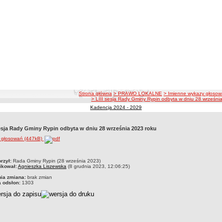
ścieżka nawigacji
Strona główna
> PRAWO LOKALNE
> Imienne wykazy głosow
> LIII sesja Rady Gminy Rypin odbyta w dniu 28 wrześni
Kadencja 2024 - 2029
sesja Rady Gminy Rypin odbyta w dniu 28 września 2023 roku
i głosowań (447kB)
czka
rzył:
Rada Gminy Rypin (28 września 2023)
ikował:
Agnieszka Liszewska
(8 grudnia 2023, 12:06:25)
nia zmiana:
brak zmian
a odsłon:
1303