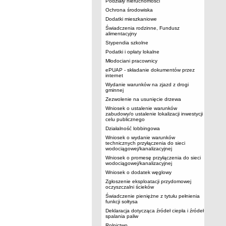
Podziały nieruchomości
Ochrona środowiska
Dodatki mieszkaniowe
Świadczenia rodzinne, Fundusz
alimentacyjny
Stypendia szkolne
Podatki i opłaty lokalne
Młodociani pracownicy
ePUAP - składanie dokumentów przez
internet
Wydanie warunków na zjazd z drogi
gminnej
Zezwolenie na usunięcie drzewa
Wniosek o ustalenie warunków
zabudowy/o ustalenie lokalizacji inwestycji
celu publicznego
Działalność lobbingowa
Wniosek o wydanie warunków
technicznych przyłączenia do sieci
wodociągowej/kanalizacyjnej
Wniosek o promesę przyłączenia do sieci
wodociągowej/kanalizacyjnej
Wniosek o dodatek węglowy
Zgłoszenie eksploatacji przydomowej
oczyszczalni ścieków
Świadczenie pieniężne z tytułu pełnienia
funkcji sołtysa
Deklaracja dotycząca źródeł ciepła i źródeł
spalania paliw
Rolnictwo