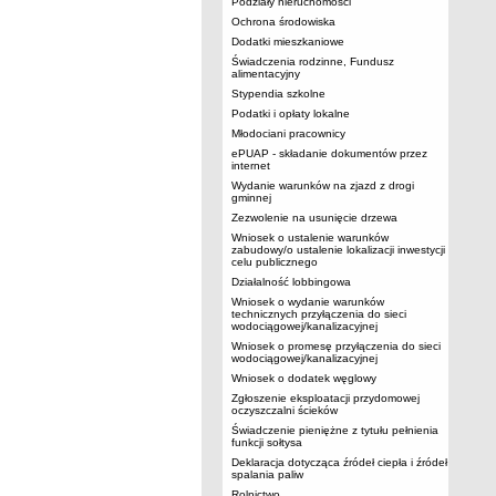
Podziały nieruchomości
Ochrona środowiska
Dodatki mieszkaniowe
Świadczenia rodzinne, Fundusz
alimentacyjny
Stypendia szkolne
Podatki i opłaty lokalne
Młodociani pracownicy
ePUAP - składanie dokumentów przez
internet
Wydanie warunków na zjazd z drogi
gminnej
Zezwolenie na usunięcie drzewa
Wniosek o ustalenie warunków
zabudowy/o ustalenie lokalizacji inwestycji
celu publicznego
Działalność lobbingowa
Wniosek o wydanie warunków
technicznych przyłączenia do sieci
wodociągowej/kanalizacyjnej
Wniosek o promesę przyłączenia do sieci
wodociągowej/kanalizacyjnej
Wniosek o dodatek węglowy
Zgłoszenie eksploatacji przydomowej
oczyszczalni ścieków
Świadczenie pieniężne z tytułu pełnienia
funkcji sołtysa
Deklaracja dotycząca źródeł ciepła i źródeł
spalania paliw
Rolnictwo