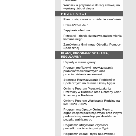
Wniosek o przyznanie dotacji celowej na
wymianę źródeł ciepła
P R Z E T A R G I
Plan postepowań o udzielenie zamówień
PRZETARGI UZP
Zapytania ofertowe
Przetargi - zbycie,dzierżawa,najem mienia
komunalnego
Zamówienia Gminnego Ośrodka Pomocy
Społecznej
PLANY, PROGRAMY DZIAŁANIA,
REGULAMINY
Raporty o stanie gminy
Program profilaktyki i rozwiązywania
problemów alkoholowych oraz
przeciwdziałania narkomanii
Strategia Rozwiązywania Problemów
Społecznych na terenie Gminy Rypin
Gminny Program Przeciwdziałania
Przemocy w Rodzinie oraz Ochrony Ofiar
Przemocy w Rodzinie
Gminny Program Wspierania Rodziny na
lata 2023 - 2025
Program współpracy Gminy Rypin z
organizacjami pozarządowymi oraz innymi
podmiotami prowadzącymi działalność
pożytku publicznego
Regulamin utrzymania czystości i
porządku na terenie gminy Rypin
Regulamin zasad i trybu nadawania i