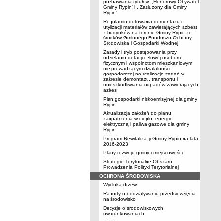
pozbawiania tytułów ,,Honorowy Obywatel
Gminy Rypin' i ,,Zasłużony dla Gminy
Rypin'
Regulamin dotowania demontażu i
utylizacji materiałów zawierających azbest
z budynków na terenie Gminy Rypin ze
środków Gminnego Funduszu Ochrony
Środowiska i Gospodarki Wodnej
Zasady i tryb postępowania przy
udzielaniu dotacji celowej osobom
fizycznym i wspólnotom mieszkaniowym
nie prowadzącym działalności
gospodarczej na realizację zadań w
zakresie demontażu, transportu i
unieszkodliwiania odpadów zawierających
azbes
Plan gospodarki niskoemisyjnej dla gminy
Rypin
Aktualizacja założeń do planu
zaopatrzenia w ciepło, energię
elektryczną i paliwa gazowe dla gminy
Rypin
Program Rewitalizacji Gminy Rypin na lata
2016-2023
Plany rozwoju gminy i miejscowości
Strategie Terytorialne Obszaru
Prowadzenia Polityki Terytorialnej
OCHRONA ŚRODOWISKA
Wycinka drzew
Raporty o oddziaływaniu przedsięwzięcia
na środowisko
Decyzje o środowiskowych
uwarunkowaniach