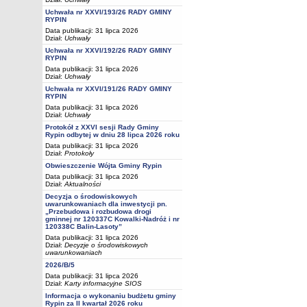
Uchwała nr XXVI/193/26 RADY GMINY
RYPIN
Data publikacji: 31 lipca 2026
Dział:
Uchwały
Uchwała nr XXVI/192/26 RADY GMINY
RYPIN
Data publikacji: 31 lipca 2026
Dział:
Uchwały
Uchwała nr XXVI/191/26 RADY GMINY
RYPIN
Data publikacji: 31 lipca 2026
Dział:
Uchwały
Protokół z XXVI sesji Rady Gminy
Rypin odbytej w dniu 28 lipca 2026 roku
Data publikacji: 31 lipca 2026
Dział:
Protokoły
Obwieszczenie Wójta Gminy Rypin
Data publikacji: 31 lipca 2026
Dział:
Aktualności
Decyzja o środowiskowych
uwarunkowaniach dla inwestycji pn.
„Przebudowa i rozbudowa drogi
gminnej nr 120337C Kowalki-Nadróż i nr
120338C Balin-Lasoty”
Data publikacji: 31 lipca 2026
Dział:
Decyzje o środowiskowych
uwarunkowaniach
2026/B/5
Data publikacji: 31 lipca 2026
Dział:
Karty informacyjne SIOS
Informacja o wykonaniu budżetu gminy
Rypin za II kwartał 2026 roku