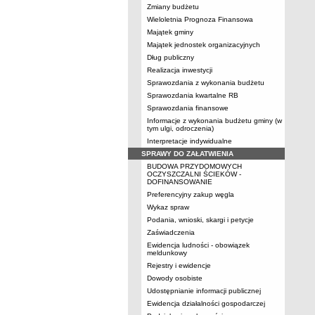
Zmiany budżetu
Wieloletnia Prognoza Finansowa
Majątek gminy
Majątek jednostek organizacyjnych
Dług publiczny
Realizacja inwestycji
Sprawozdania z wykonania budżetu
Sprawozdania kwartalne RB
Sprawozdania finansowe
Informacje z wykonania budżetu gminy (w
tym ulgi, odroczenia)
Interpretacje indywidualne
SPRAWY DO ZAŁATWIENIA
BUDOWA PRZYDOMOWYCH
OCZYSZCZALNI ŚCIEKÓW -
DOFINANSOWANIE
Preferencyjny zakup węgla
Wykaz spraw
Podania, wnioski, skargi i petycje
Zaświadczenia
Ewidencja ludności - obowiązek
meldunkowy
Rejestry i ewidencje
Dowody osobiste
Udostępnianie informacji publicznej
Ewidencja działalności gospodarczej