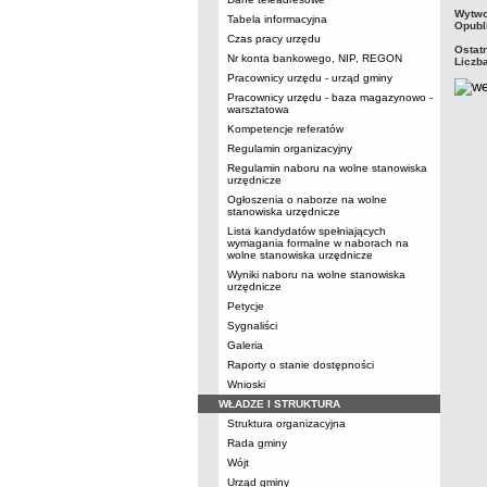
metry
Wytwo
Tabela informacyjna
Opubl
Czas pracy urzędu
Ostat
Nr konta bankowego, NIP, REGON
Liczb
Pracownicy urzędu - urząd gminy
Pracownicy urzędu - baza magazynowo -
warsztatowa
Kompetencje referatów
Regulamin organizacyjny
Regulamin naboru na wolne stanowiska
urzędnicze
Ogłoszenia o naborze na wolne
stanowiska urzędnicze
Lista kandydatów spełniających
wymagania formalne w naborach na
wolne stanowiska urzędnicze
Wyniki naboru na wolne stanowiska
urzędnicze
Petycje
Sygnaliści
Galeria
Raporty o stanie dostępności
Wnioski
WŁADZE I STRUKTURA
Struktura organizacyjna
Rada gminy
Wójt
Urząd gminy