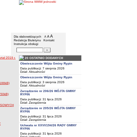
Gmina Rypin
Menu dodatkowe
A
powiększ czcionkę
A
standardowy rozmiar czcionki
Dla słabowidzących
A
pomniejsz czcionkę
Redakcja Biuletynu
Kontakt
Instrukcja obsługi
Wyszukiwarka artykułów
Szukaj
tał 2019 r.
20 OSTATNIO DODANYCH
Obwieszczenie Wójta Gminy Rypin
Data publikacji: 7 sierpnia 2026
Dział:
Aktualności
Obwieszczenie Wójta Gminy Rypin
Data publikacji: 3 sierpnia 2026
(188kB)
Dział:
Aktualności
Zarządzenie nr 206/26 WÓJTA GMINY
250kB)
RYPIN
Data publikacji: 31 lipca 2026
Dział:
Zarządzenia
ANSOWYCH
Zarządzenie nr 205/26 WÓJTA GMINY
RYPIN
Data publikacji: 31 lipca 2026
Dział:
Zarządzenia
Z
Uchwała nr XXVI/194/26 RADY GMINY
RYPIN
Data publikacji: 31 lipca 2026
Dział:
Uchwały