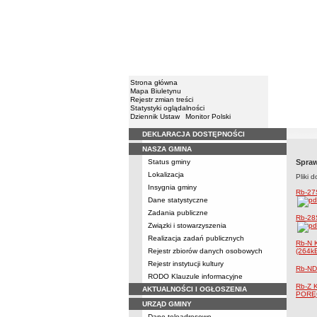
Strona główna
Mapa Biuletynu
Rejestr zmian treści
Statystyki oglądalności
Dziennik Ustaw
Monitor Polski
DEKLARACJA DOSTĘPNOŚCI
Menu
NASZA GMINA
Status gminy
Spraw
Lokalizacja
Pliki 
Insygnia gminy
Rb-27
Dane statystyczne
Zadania publiczne
Rb-28
Związki i stowarzyszenia
Realizacja zadań publicznych
Rb-N
Rejestr zbiorów danych osobowych
(264k
Rejestr instytucji kultury
Rb-NDS
RODO Klauzule informacyjne
Rb-Z
AKTUALNOŚCI I OGŁOSZENIA
PORĘC
URZĄD GMINY
Dane teleadresowe