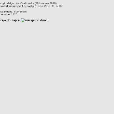
czka
rzył:
Małgorzata Czajkowska (18 kwietnia 2019)
ikował:
Agnieszka Liszewska
(8 maja 2019, 11:17:06)
nia zmiana:
brak zmian
a odsłon:
1925