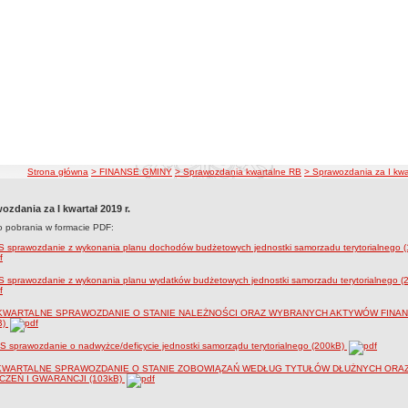
ścieżka nawigacji
Strona główna
> FINANSE GMINY
> Sprawozdania kwartalne RB
> Sprawozdania za I kwar
ozdania za I kwartał 2019 r.
do pobrania w formacie PDF:
S sprawozdanie z wykonania planu dochodów budżetowych jednostki samorzadu terytorialnego 
S sprawozdanie z wykonania planu wydatków budżetowych jednostki samorzadu terytorialnego (
 KWARTALNE SPRAWOZDANIE O STANIE NALEŻNOŚCI ORAZ WYBRANYCH AKTYWÓW FIN
B)
 sprawozdanie o nadwyżce/deficycie jednostki samorządu terytorialnego (200kB)
 KWARTALNE SPRAWOZDANIE O STANIE ZOBOWIĄZAŃ WEDŁUG TYTUŁÓW DŁUŻNYCH ORA
ZEŃ I GWARANCJI (103kB)