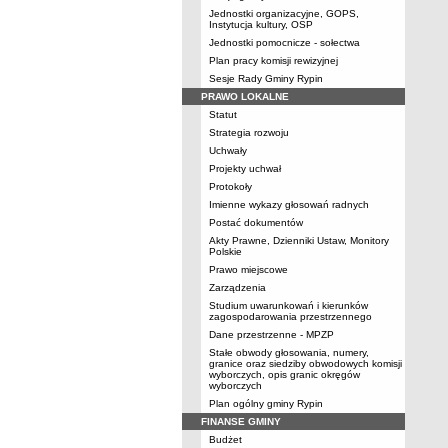
Jednostki organizacyjne, GOPS,
Instytucja kultury, OSP
Jednostki pomocnicze - sołectwa
Plan pracy komisji rewizyjnej
Sesje Rady Gminy Rypin
PRAWO LOKALNE
Statut
Strategia rozwoju
Uchwały
Projekty uchwał
Protokoły
Imienne wykazy głosowań radnych
Postać dokumentów
Akty Prawne, Dzienniki Ustaw, Monitory
Polskie
Prawo miejscowe
Zarządzenia
Studium uwarunkowań i kierunków
zagospodarowania przestrzennego
Dane przestrzenne - MPZP
Stałe obwody głosowania, numery,
granice oraz siedziby obwodowych komisji
wyborczych, opis granic okręgów
wyborczych
Plan ogólny gminy Rypin
FINANSE GMINY
Budżet