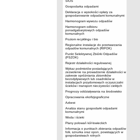
SIOS
Gospodarka odpadami
Deklaracja o wysokości opłaty za
gospodarowanie odpadami komunalnymi
Harmonogram wywozu odpadów
Harmonogram odbioru
ponadgabarytowych odpadów
komunalnych
Poziom recyklingu i bio
Regionalne instalacje do przetwarzania
odpadów komunalnych (RIPOK)
Punkt Selektywnej Zbiórki Odpadów
(PSZOK)
Rejestr działalności regulowanej
Wykaz podmiotów posiadających
zezwolenie na prowadzenie działalności w
zakresie opróżniania zbiorników
bezodpływowych lub osadników w
instalacjach przydomowych oczyszczalni
ścieków i transport nieczystości ciekłych
Prognozy oddziaływania na środowisko
Opracowania ekofizjograficzne
Azbest
Analiza stanu gospodarki odpadami
komunalnymi
Woda i ścieki
Plany polowań kół łowieckich
Informacja o punktach zbierania odpadów
folii, sznurka oraz opon, powstających w
gospodarstwach rolnych