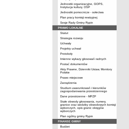
Jednostki organizacyjne, GOPS,
Instytucja kultury, OSP
Jednostki pomocnicze - sołectwa
Plan pracy komisji rewizyjnej
Sesje Rady Gminy Rypin
PRAWO LOKALNE
Statut
Strategia rozwoju
Uchwały
Projekty uchwał
Protokoły
Imienne wykazy głosowań radnych
Postać dokumentów
Akty Prawne, Dzienniki Ustaw, Monitory
Polskie
Prawo miejscowe
Zarządzenia
Studium uwarunkowań i kierunków
zagospodarowania przestrzennego
Dane przestrzenne - MPZP
Stałe obwody głosowania, numery,
granice oraz siedziby obwodowych komisji
wyborczych, opis granic okręgów
wyborczych
Plan ogólny gminy Rypin
FINANSE GMINY
Budżet