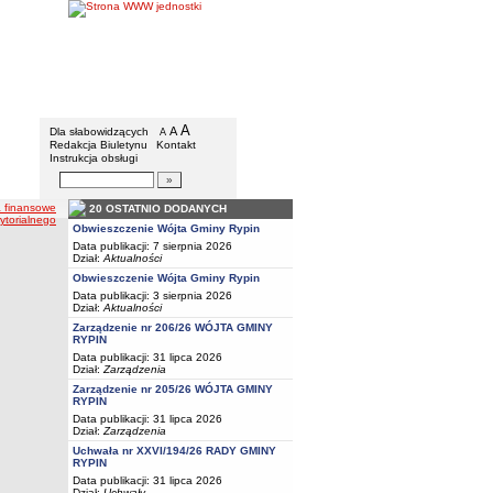
Gmina Rypin
Menu dodatkowe
A
powiększ czcionkę
A
standardowy rozmiar czcionki
Dla słabowidzących
A
pomniejsz czcionkę
Redakcja Biuletynu
Kontakt
Instrukcja obsługi
Wyszukiwarka artykułów
Szukaj
 finansowe
20 OSTATNIO DODANYCH
ytorialnego
Obwieszczenie Wójta Gminy Rypin
Data publikacji: 7 sierpnia 2026
Dział:
Aktualności
Obwieszczenie Wójta Gminy Rypin
Data publikacji: 3 sierpnia 2026
Dział:
Aktualności
Zarządzenie nr 206/26 WÓJTA GMINY
RYPIN
Data publikacji: 31 lipca 2026
Dział:
Zarządzenia
Zarządzenie nr 205/26 WÓJTA GMINY
RYPIN
Data publikacji: 31 lipca 2026
Dział:
Zarządzenia
Uchwała nr XXVI/194/26 RADY GMINY
RYPIN
Data publikacji: 31 lipca 2026
Dział:
Uchwały