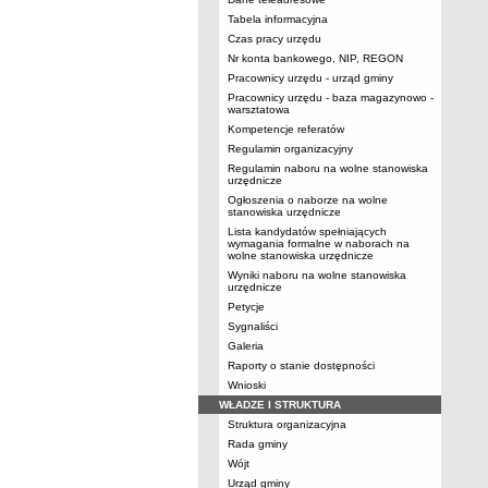
Tabela informacyjna
Czas pracy urzędu
Nr konta bankowego, NIP, REGON
Pracownicy urzędu - urząd gminy
Pracownicy urzędu - baza magazynowo -
warsztatowa
Kompetencje referatów
Regulamin organizacyjny
Regulamin naboru na wolne stanowiska
urzędnicze
Ogłoszenia o naborze na wolne
stanowiska urzędnicze
Lista kandydatów spełniających
wymagania formalne w naborach na
wolne stanowiska urzędnicze
Wyniki naboru na wolne stanowiska
urzędnicze
Petycje
Sygnaliści
Galeria
Raporty o stanie dostępności
Wnioski
WŁADZE I STRUKTURA
Struktura organizacyjna
Rada gminy
Wójt
Urząd gminy