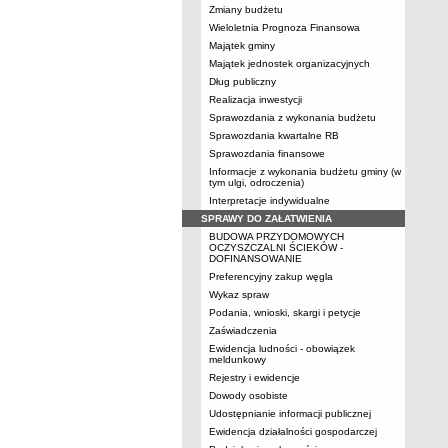
Zmiany budżetu
Wieloletnia Prognoza Finansowa
Majątek gminy
Majątek jednostek organizacyjnych
Dług publiczny
Realizacja inwestycji
Sprawozdania z wykonania budżetu
Sprawozdania kwartalne RB
Sprawozdania finansowe
Informacje z wykonania budżetu gminy (w
tym ulgi, odroczenia)
Interpretacje indywidualne
SPRAWY DO ZAŁATWIENIA
BUDOWA PRZYDOMOWYCH
OCZYSZCZALNI ŚCIEKÓW -
DOFINANSOWANIE
Preferencyjny zakup węgla
Wykaz spraw
Podania, wnioski, skargi i petycje
Zaświadczenia
Ewidencja ludności - obowiązek
meldunkowy
Rejestry i ewidencje
Dowody osobiste
Udostępnianie informacji publicznej
Ewidencja działalności gospodarczej