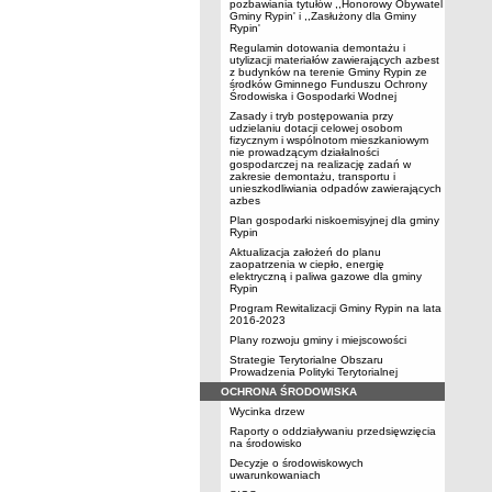
pozbawiania tytułów ,,Honorowy Obywatel
Gminy Rypin' i ,,Zasłużony dla Gminy
Rypin'
Regulamin dotowania demontażu i
utylizacji materiałów zawierających azbest
z budynków na terenie Gminy Rypin ze
środków Gminnego Funduszu Ochrony
Środowiska i Gospodarki Wodnej
Zasady i tryb postępowania przy
udzielaniu dotacji celowej osobom
fizycznym i wspólnotom mieszkaniowym
nie prowadzącym działalności
gospodarczej na realizację zadań w
zakresie demontażu, transportu i
unieszkodliwiania odpadów zawierających
azbes
Plan gospodarki niskoemisyjnej dla gminy
Rypin
Aktualizacja założeń do planu
zaopatrzenia w ciepło, energię
elektryczną i paliwa gazowe dla gminy
Rypin
Program Rewitalizacji Gminy Rypin na lata
2016-2023
Plany rozwoju gminy i miejscowości
Strategie Terytorialne Obszaru
Prowadzenia Polityki Terytorialnej
OCHRONA ŚRODOWISKA
Wycinka drzew
Raporty o oddziaływaniu przedsięwzięcia
na środowisko
Decyzje o środowiskowych
uwarunkowaniach