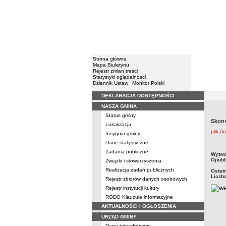
Strona główna
Mapa Biuletynu
Rejestr zmian treści
Statystyki oglądalności
Dziennik Ustaw
Monitor Polski
DEKLARACJA DOSTĘPNOŚCI
Menu
NASZA GMINA
Status gminy
Skons
Lokalizacja
plik d
Insygnia gminy
Dane statystyczne
Zadania publiczne
metry
Wytwo
Opubl
Związki i stowarzyszenia
Realizacja zadań publicznych
Ostat
Liczb
Rejestr zbiorów danych osobowych
Rejestr instytucji kultury
RODO Klauzule informacyjne
AKTUALNOŚCI I OGŁOSZENIA
URZĄD GMINY
Dane teleadresowe