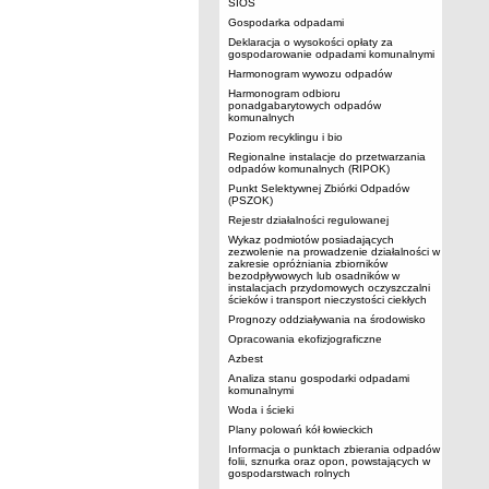
SIOS
Gospodarka odpadami
Deklaracja o wysokości opłaty za
gospodarowanie odpadami komunalnymi
Harmonogram wywozu odpadów
Harmonogram odbioru
ponadgabarytowych odpadów
komunalnych
Poziom recyklingu i bio
Regionalne instalacje do przetwarzania
odpadów komunalnych (RIPOK)
Punkt Selektywnej Zbiórki Odpadów
(PSZOK)
Rejestr działalności regulowanej
Wykaz podmiotów posiadających
zezwolenie na prowadzenie działalności w
zakresie opróżniania zbiorników
bezodpływowych lub osadników w
instalacjach przydomowych oczyszczalni
ścieków i transport nieczystości ciekłych
Prognozy oddziaływania na środowisko
Opracowania ekofizjograficzne
Azbest
Analiza stanu gospodarki odpadami
komunalnymi
Woda i ścieki
Plany polowań kół łowieckich
Informacja o punktach zbierania odpadów
folii, sznurka oraz opon, powstających w
gospodarstwach rolnych