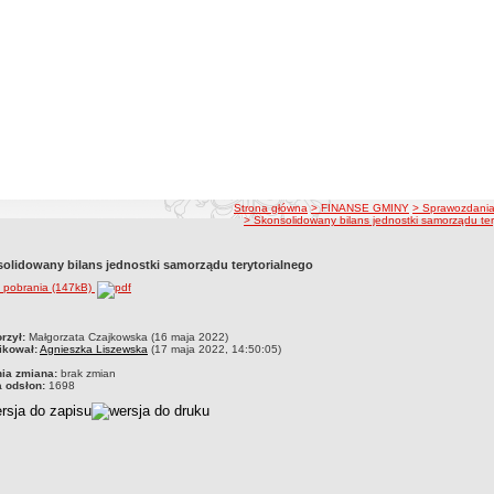
ścieżka nawigacji
Strona główna
> FINANSE GMINY
> Sprawozdania
> Skonsolidowany bilans jednostki samorządu ter
olidowany bilans jednostki samorządu terytorialnego
o pobrania (147kB)
czka
rzył:
Małgorzata Czajkowska (16 maja 2022)
ikował:
Agnieszka Liszewska
(17 maja 2022, 14:50:05)
nia zmiana:
brak zmian
a odsłon:
1698