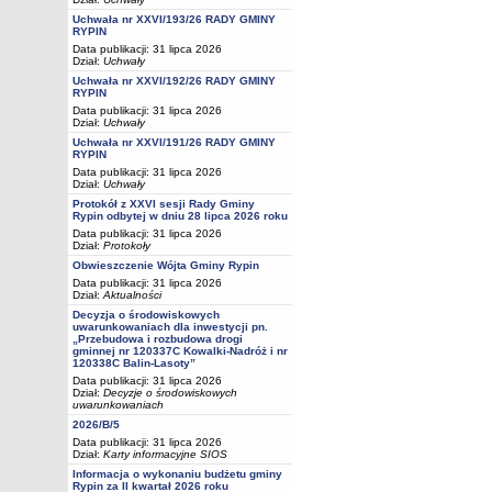
Uchwała nr XXVI/193/26 RADY GMINY
RYPIN
Data publikacji: 31 lipca 2026
Dział:
Uchwały
Uchwała nr XXVI/192/26 RADY GMINY
RYPIN
Data publikacji: 31 lipca 2026
Dział:
Uchwały
Uchwała nr XXVI/191/26 RADY GMINY
RYPIN
Data publikacji: 31 lipca 2026
Dział:
Uchwały
Protokół z XXVI sesji Rady Gminy
Rypin odbytej w dniu 28 lipca 2026 roku
Data publikacji: 31 lipca 2026
Dział:
Protokoły
Obwieszczenie Wójta Gminy Rypin
Data publikacji: 31 lipca 2026
Dział:
Aktualności
Decyzja o środowiskowych
uwarunkowaniach dla inwestycji pn.
„Przebudowa i rozbudowa drogi
gminnej nr 120337C Kowalki-Nadróż i nr
120338C Balin-Lasoty”
Data publikacji: 31 lipca 2026
Dział:
Decyzje o środowiskowych
uwarunkowaniach
2026/B/5
Data publikacji: 31 lipca 2026
Dział:
Karty informacyjne SIOS
Informacja o wykonaniu budżetu gminy
Rypin za II kwartał 2026 roku