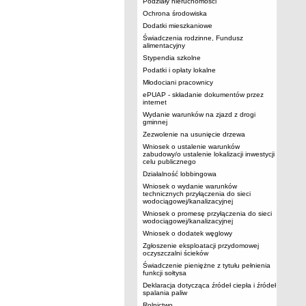
Podziały nieruchomości
Ochrona środowiska
Dodatki mieszkaniowe
Świadczenia rodzinne, Fundusz
alimentacyjny
Stypendia szkolne
Podatki i opłaty lokalne
Młodociani pracownicy
ePUAP - składanie dokumentów przez
internet
Wydanie warunków na zjazd z drogi
gminnej
Zezwolenie na usunięcie drzewa
Wniosek o ustalenie warunków
zabudowy/o ustalenie lokalizacji inwestycji
celu publicznego
Działalność lobbingowa
Wniosek o wydanie warunków
technicznych przyłączenia do sieci
wodociągowej/kanalizacyjnej
Wniosek o promesę przyłączenia do sieci
wodociągowej/kanalizacyjnej
Wniosek o dodatek węglowy
Zgłoszenie eksploatacji przydomowej
oczyszczalni ścieków
Świadczenie pieniężne z tytułu pełnienia
funkcji sołtysa
Deklaracja dotycząca źródeł ciepła i źródeł
spalania paliw
Rolnictwo