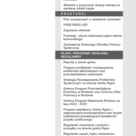
Wniosek o przyznanie dotacji celowej na
wymianę źródeł ciepła
P R Z E T A R G I
Plan postepowań o udzielenie zamówień
PRZETARGI UZP
Zapytania ofertowe
Przetargi - zbycie,dzierżawa,najem mienia
komunalnego
Zamówienia Gminnego Ośrodka Pomocy
Społecznej
PLANY, PROGRAMY DZIAŁANIA,
REGULAMINY
Raporty o stanie gminy
Program profilaktyki i rozwiązywania
problemów alkoholowych oraz
przeciwdziałania narkomanii
Strategia Rozwiązywania Problemów
Społecznych na terenie Gminy Rypin
Gminny Program Przeciwdziałania
Przemocy w Rodzinie oraz Ochrony Ofiar
Przemocy w Rodzinie
Gminny Program Wspierania Rodziny na
lata 2023 - 2025
Program współpracy Gminy Rypin z
organizacjami pozarządowymi oraz innymi
podmiotami prowadzącymi działalność
pożytku publicznego
Regulamin utrzymania czystości i
porządku na terenie gminy Rypin
Regulamin zasad i trybu nadawania i