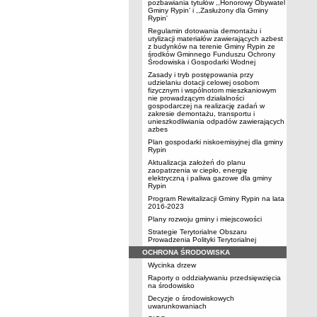
pozbawiania tytułów ,,Honorowy Obywatel
Gminy Rypin' i ,,Zasłużony dla Gminy
Rypin'
Regulamin dotowania demontażu i
utylizacji materiałów zawierających azbest
z budynków na terenie Gminy Rypin ze
środków Gminnego Funduszu Ochrony
Środowiska i Gospodarki Wodnej
Zasady i tryb postępowania przy
udzielaniu dotacji celowej osobom
fizycznym i wspólnotom mieszkaniowym
nie prowadzącym działalności
gospodarczej na realizację zadań w
zakresie demontażu, transportu i
unieszkodliwiania odpadów zawierających
azbes
Plan gospodarki niskoemisyjnej dla gminy
Rypin
Aktualizacja założeń do planu
zaopatrzenia w ciepło, energię
elektryczną i paliwa gazowe dla gminy
Rypin
Program Rewitalizacji Gminy Rypin na lata
2016-2023
Plany rozwoju gminy i miejscowości
Strategie Terytorialne Obszaru
Prowadzenia Polityki Terytorialnej
OCHRONA ŚRODOWISKA
Wycinka drzew
Raporty o oddziaływaniu przedsięwzięcia
na środowisko
Decyzje o środowiskowych
uwarunkowaniach