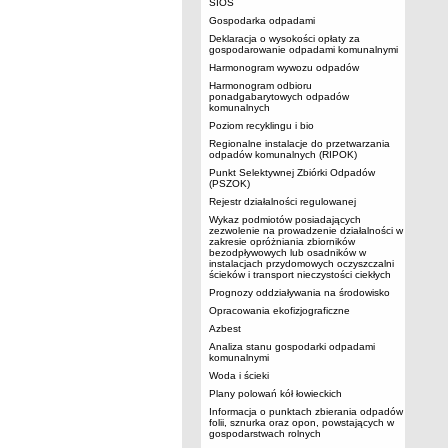
SIOS
Gospodarka odpadami
Deklaracja o wysokości opłaty za
gospodarowanie odpadami komunalnymi
Harmonogram wywozu odpadów
Harmonogram odbioru
ponadgabarytowych odpadów
komunalnych
Poziom recyklingu i bio
Regionalne instalacje do przetwarzania
odpadów komunalnych (RIPOK)
Punkt Selektywnej Zbiórki Odpadów
(PSZOK)
Rejestr działalności regulowanej
Wykaz podmiotów posiadających
zezwolenie na prowadzenie działalności w
zakresie opróżniania zbiorników
bezodpływowych lub osadników w
instalacjach przydomowych oczyszczalni
ścieków i transport nieczystości ciekłych
Prognozy oddziaływania na środowisko
Opracowania ekofizjograficzne
Azbest
Analiza stanu gospodarki odpadami
komunalnymi
Woda i ścieki
Plany polowań kół łowieckich
Informacja o punktach zbierania odpadów
folii, sznurka oraz opon, powstających w
gospodarstwach rolnych