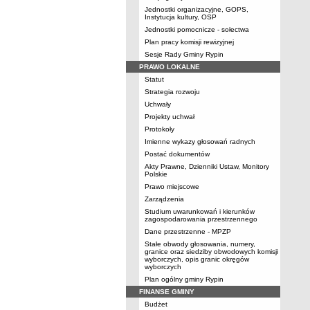
Jednostki organizacyjne, GOPS,
Instytucja kultury, OSP
Jednostki pomocnicze - sołectwa
Plan pracy komisji rewizyjnej
Sesje Rady Gminy Rypin
PRAWO LOKALNE
Statut
Strategia rozwoju
Uchwały
Projekty uchwał
Protokoły
Imienne wykazy głosowań radnych
Postać dokumentów
Akty Prawne, Dzienniki Ustaw, Monitory
Polskie
Prawo miejscowe
Zarządzenia
Studium uwarunkowań i kierunków
zagospodarowania przestrzennego
Dane przestrzenne - MPZP
Stałe obwody głosowania, numery,
granice oraz siedziby obwodowych komisji
wyborczych, opis granic okręgów
wyborczych
Plan ogólny gminy Rypin
FINANSE GMINY
Budżet