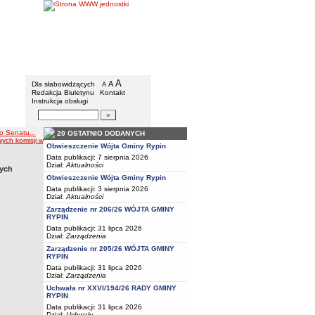
Gmina Rypin
Menu dodatkowe
A
powiększ czcionkę
A
standardowy rozmiar czcionki
Dla słabowidzących
A
pomniejsz czcionkę
Redakcja Biuletynu
Kontakt
Instrukcja obsługi
Wyszukiwarka artykułów
Szukaj
o Senatu...
20 OSTATNIO DODANYCH
ych komisji wyborczych
Obwieszczenie Wójta Gminy Rypin
Data publikacji: 7 sierpnia 2026
Dział:
Aktualności
wych
Obwieszczenie Wójta Gminy Rypin
Data publikacji: 3 sierpnia 2026
Dział:
Aktualności
Zarządzenie nr 206/26 WÓJTA GMINY
RYPIN
Data publikacji: 31 lipca 2026
Dział:
Zarządzenia
Zarządzenie nr 205/26 WÓJTA GMINY
RYPIN
Data publikacji: 31 lipca 2026
Dział:
Zarządzenia
Uchwała nr XXVI/194/26 RADY GMINY
RYPIN
Data publikacji: 31 lipca 2026
Dział:
Uchwały