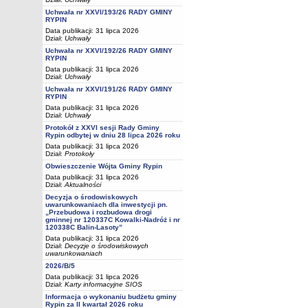
Uchwała nr XXVI/193/26 RADY GMINY
RYPIN
Data publikacji: 31 lipca 2026
Dział:
Uchwały
Uchwała nr XXVI/192/26 RADY GMINY
RYPIN
Data publikacji: 31 lipca 2026
Dział:
Uchwały
Uchwała nr XXVI/191/26 RADY GMINY
RYPIN
Data publikacji: 31 lipca 2026
Dział:
Uchwały
Protokół z XXVI sesji Rady Gminy
Rypin odbytej w dniu 28 lipca 2026 roku
Data publikacji: 31 lipca 2026
Dział:
Protokoły
Obwieszczenie Wójta Gminy Rypin
Data publikacji: 31 lipca 2026
Dział:
Aktualności
Decyzja o środowiskowych
uwarunkowaniach dla inwestycji pn.
„Przebudowa i rozbudowa drogi
gminnej nr 120337C Kowalki-Nadróż i nr
120338C Balin-Lasoty”
Data publikacji: 31 lipca 2026
Dział:
Decyzje o środowiskowych
uwarunkowaniach
2026/B/5
Data publikacji: 31 lipca 2026
Dział:
Karty informacyjne SIOS
Informacja o wykonaniu budżetu gminy
Rypin za II kwartał 2026 roku