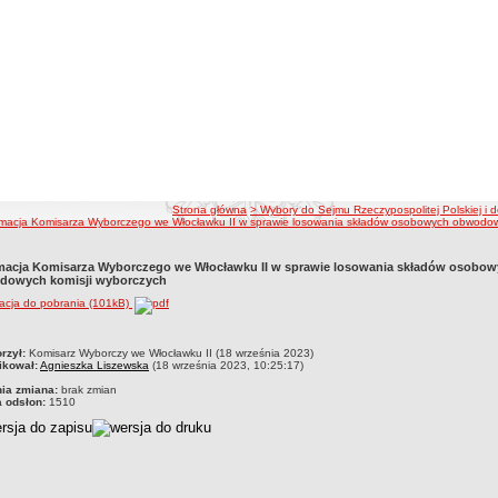
ścieżka nawigacji
Strona główna
> Wybory do Sejmu Rzeczypospolitej Polskiej i d
rmacja Komisarza Wyborczego we Włocławku II w sprawie losowania składów osobowych obwodow
macja Komisarza Wyborczego we Włocławku II w sprawie losowania składów osobo
dowych komisji wyborczych
acja do pobrania (101kB)
czka
rzył:
Komisarz Wyborczy we Włocławku II (18 września 2023)
ikował:
Agnieszka Liszewska
(18 września 2023, 10:25:17)
nia zmiana:
brak zmian
a odsłon:
1510