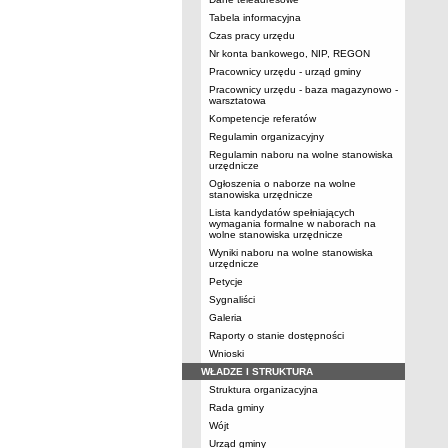
Tabela informacyjna
Czas pracy urzędu
Nr konta bankowego, NIP, REGON
Pracownicy urzędu - urząd gminy
Pracownicy urzędu - baza magazynowo -
warsztatowa
Kompetencje referatów
Regulamin organizacyjny
Regulamin naboru na wolne stanowiska
urzędnicze
Ogłoszenia o naborze na wolne
stanowiska urzędnicze
Lista kandydatów spełniających
wymagania formalne w naborach na
wolne stanowiska urzędnicze
Wyniki naboru na wolne stanowiska
urzędnicze
Petycje
Sygnaliści
Galeria
Raporty o stanie dostępności
Wnioski
WŁADZE I STRUKTURA
Struktura organizacyjna
Rada gminy
Wójt
Urząd gminy