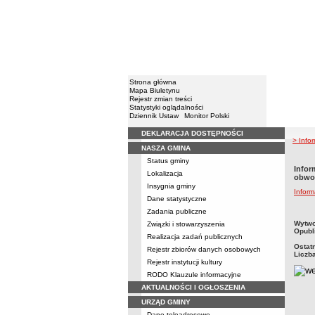
Strona główna
Mapa Biuletynu
Rejestr zmian treści
Statystyki oglądalności
Dziennik Ustaw
Monitor Polski
DEKLARACJA DOSTĘPNOŚCI
Menu
> Info
NASZA GMINA
Status gminy
Infor
Lokalizacja
obwo
Insygnia gminy
Inform
Dane statystyczne
Zadania publiczne
metry
Wytwo
Związki i stowarzyszenia
Opubl
Realizacja zadań publicznych
Ostat
Rejestr zbiorów danych osobowych
Liczb
Rejestr instytucji kultury
RODO Klauzule informacyjne
AKTUALNOŚCI I OGŁOSZENIA
URZĄD GMINY
Dane teleadresowe