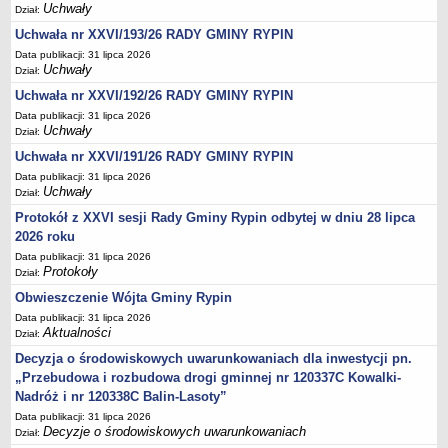
Podania, wnioski, skargi i petycje
Uchwały
Dział:
Zaświadczenia
Uchwała nr XXVI/193/26 RADY GMINY RYPIN
Ewidencja ludności - obowiązek meldunkowy
Data publikacji: 31 lipca 2026
Uchwały
Dział:
Rejestry i ewidencje
Uchwała nr XXVI/192/26 RADY GMINY RYPIN
Dowody osobiste
Data publikacji: 31 lipca 2026
Uchwały
Udostępnianie informacji publicznej
Dział:
Uchwała nr XXVI/191/26 RADY GMINY RYPIN
Ewidencja działalności gospodarczej
Data publikacji: 31 lipca 2026
Podziały nieruchomości
Uchwały
Dział:
Ochrona środowiska
Protokół z XXVI sesji Rady Gminy Rypin odbytej w dniu 28 lipca
Dodatki mieszkaniowe
2026 roku
Data publikacji: 31 lipca 2026
Świadczenia rodzinne, Fundusz alimentacyjny
Protokoły
Dział:
Stypendia szkolne
Obwieszczenie Wójta Gminy Rypin
Podatki i opłaty lokalne
Data publikacji: 31 lipca 2026
Aktualności
Dział:
Młodociani pracownicy
Decyzja o środowiskowych uwarunkowaniach dla inwestycji pn.
ePUAP - składanie dokumentów przez internet
„Przebudowa i rozbudowa drogi gminnej nr 120337C Kowalki-
Wydanie warunków na zjazd z drogi gminnej
Nadróż i nr 120338C Balin-Lasoty”
Zezwolenie na usunięcie drzewa
Data publikacji: 31 lipca 2026
Decyzje o środowiskowych uwarunkowaniach
Dział:
Wniosek o ustalenie warunków zabudowy/o ustalenie lokalizacji