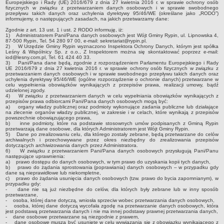
Regulamin naboru na wolne stanowiska urzędnicze
Europejskiego i Rady (UE) 2016/679 z dnia 27 kwietnia 2016 r. w sprawie ochrony osób
fizycznych w związku z przetwarzaniem danych osobowych i w sprawie swobodnego
Ogłoszenia o naborze na wolne stanowiska urzędnicze
przepływu takich danych oraz uchylenia dyrektywy 95/46/WE (określane jako „RODO”)
informujemy, o następujących zasadach, na jakich przetwarzamy dane:
Lista kandydatów spełniających wymagania formalne w naborach na
Zgodnie z art. 13 ust. 1 i ust. 2 RODO informuję, iż:
1) Administratorem Pani/Pana danych osobowych jest Wójt Gminy Rypin, ul. Lipnowska 4,
wolne stanowiska urzędnicze
87-500 Rypin, Tel. 54 280 97 00, e-mail: sekretariat@rypin.pl.
2) W Urzędzie Gminy Rypin wyznaczono Inspektora Ochrony Danych, którym jest spółka
Wyniki naboru na wolne stanowiska urzędnicze
Leśny & Wspólnicy Sp. z o.o., Z Inspektorem można się skontaktować poprzez e-mail:
iod@lesny.com.pl, Tel. 61 424 40 33.
Petycje
3) Pani/Pana dane będą, zgodnie z rozporządzeniem Parlamentu Europejskiego i Rady
UE 2016/679 z dnia 27 kwietnia 2016 r. w sprawie ochrony osób fizycznych w związku z
przetwarzaniem danych osobowych i w sprawie swobodnego przepływu takich danych oraz
Sygnaliści
uchylenia dyrektywy 95/46/WE (ogólne rozporządzenie o ochronie danych) przetwarzane w
celu wypełnienia obowiązków wynikających z przepisów prawa, realizacji umowy, bądź
Galeria
udzielonej zgody.
4) W związku z przetwarzaniem danych w celu wypełniania obowiązków wynikających z
Raporty o stanie dostępności
przepisów prawa odbiorcami Pani/Pana danych osobowych mogą być:
a) organy władzy publicznej oraz podmioty wykonujące zadania publiczne lub działające
na zlecenie organów władzy publicznej, w zakresie i w celach, które wynikają z przepisów
Wnioski
powszechnie obowiązującego prawa,
b) inne podmioty, które na podstawie stosownych umów podpisanych z Gminą Rypin
WŁADZE I STRUKTURA
przetwarzają dane osobowe, dla których Administratorem jest Wójt Gminy Rypin.
5) Dane po zrealizowaniu celu, dla którego zostały zebrane, będą przetwarzane do celów
Struktura organizacyjna
archiwalnych i przechowywane przez okres niezbędny do zrealizowania przepisów
dotyczących archiwizowania danych przez Administratora.
Rada gminy
6) W związku z przetwarzaniem Pani/Pana danych osobowych przysługują Pani/Panu
następujące uprawnienia:
Wójt
a) prawo dostępu do danych osobowych, w tym prawo do uzyskania kopii tych danych,
b) prawo do żądania sprostowania (poprawiania) danych osobowych – w przypadku gdy
dane są nieprawidłowe lub niekompletne,
Urząd gminy
c) prawo do żądania usunięcia danych osobowych (tzw. prawo do bycia zapomnianym), w
przypadku gdy:
Jednostki organizacyjne, GOPS, Instytucja kultury, OSP
- dane nie są już niezbędne do celów, dla których były zebrane lub w inny sposób
przetwarzane,
- osoba, której dane dotyczą, wniosła sprzeciw wobec przetwarzania danych osobowych,
Jednostki pomocnicze - sołectwa
- osoba, której dane dotyczą wycofała zgodę na przetwarzanie danych osobowych, która
jest podstawą przetwarzania danych i nie ma innej podstawy prawnej przetwarzania danych,
Plan pracy komisji rewizyjnej
- dane osobowe przetwarzane są niezgodnie z prawem,
- dane osobowe muszą być usunięte w celu wywiązania się z obowiązku wynikającego z