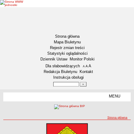
Strona główna
Mapa Biuletynu
Rejestr zmian treści
Statystyki oglądalności
Dziennik Ustaw
Monitor Polski
Menu dodatkowe
Dla słabowidzących
A
powiększ czcionkę
A
standardowy rozmiar czcionki
A
pomniejsz czcionkę
Redakcja Biuletynu
Kontakt
Instrukcja obsługi
Wyszukiwarka artykułów
Szukaj
MENU
Menu
DEKLARACJA DOSTĘPNOŚCI
NASZA GMINA
Status gminy
ścieżka nawigacji
Strona główna
Lokalizacja
Strona główna
Strona główna
Insygnia gminy