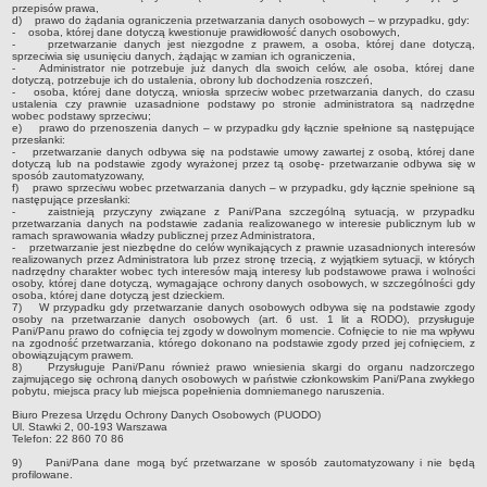
Sesje Rady Gminy Rypin
przepisów prawa,
d) prawo do żądania ograniczenia przetwarzania danych osobowych – w przypadku, gdy:
PRAWO LOKALNE
- osoba, której dane dotyczą kwestionuje prawidłowość danych osobowych,
- przetwarzanie danych jest niezgodne z prawem, a osoba, której dane dotyczą,
Statut
sprzeciwia się usunięciu danych, żądając w zamian ich ograniczenia,
- Administrator nie potrzebuje już danych dla swoich celów, ale osoba, której dane
dotyczą, potrzebuje ich do ustalenia, obrony lub dochodzenia roszczeń,
Strategia rozwoju
- osoba, której dane dotyczą, wniosła sprzeciw wobec przetwarzania danych, do czasu
ustalenia czy prawnie uzasadnione podstawy po stronie administratora są nadrzędne
Uchwały
wobec podstawy sprzeciwu;
e) prawo do przenoszenia danych – w przypadku gdy łącznie spełnione są następujące
Projekty uchwał
przesłanki:
- przetwarzanie danych odbywa się na podstawie umowy zawartej z osobą, której dane
dotyczą lub na podstawie zgody wyrażonej przez tą osobę- przetwarzanie odbywa się w
Protokoły
sposób zautomatyzowany,
f) prawo sprzeciwu wobec przetwarzania danych – w przypadku, gdy łącznie spełnione są
Imienne wykazy głosowań radnych
następujące przesłanki:
- zaistnieją przyczyny związane z Pani/Pana szczególną sytuacją, w przypadku
Postać dokumentów
przetwarzania danych na podstawie zadania realizowanego w interesie publicznym lub w
ramach sprawowania władzy publicznej przez Administratora,
- przetwarzanie jest niezbędne do celów wynikających z prawnie uzasadnionych interesów
Akty Prawne, Dzienniki Ustaw, Monitory Polskie
realizowanych przez Administratora lub przez stronę trzecią, z wyjątkiem sytuacji, w których
nadrzędny charakter wobec tych interesów mają interesy lub podstawowe prawa i wolności
Prawo miejscowe
osoby, której dane dotyczą, wymagające ochrony danych osobowych, w szczególności gdy
osoba, której dane dotyczą jest dzieckiem.
7) W przypadku gdy przetwarzanie danych osobowych odbywa się na podstawie zgody
Zarządzenia
osoby na przetwarzanie danych osobowych (art. 6 ust. 1 lit a RODO), przysługuje
Pani/Panu prawo do cofnięcia tej zgody w dowolnym momencie. Cofnięcie to nie ma wpływu
Studium uwarunkowań i kierunków zagospodarowania
na zgodność przetwarzania, którego dokonano na podstawie zgody przed jej cofnięciem, z
obowiązującym prawem.
przestrzennego
8) Przysługuje Pani/Panu również prawo wniesienia skargi do organu nadzorczego
zajmującego się ochroną danych osobowych w państwie członkowskim Pani/Pana zwykłego
Dane przestrzenne - MPZP
pobytu, miejsca pracy lub miejsca popełnienia domniemanego naruszenia.
Stałe obwody głosowania, numery, granice oraz siedziby
Biuro Prezesa Urzędu Ochrony Danych Osobowych (PUODO)
Ul. Stawki 2, 00-193 Warszawa
obwodowych komisji wyborczych, opis granic okręgów wyborczych
Telefon: 22 860 70 86
Plan ogólny gminy Rypin
9) Pani/Pana dane mogą być przetwarzane w sposób zautomatyzowany i nie będą
profilowane.