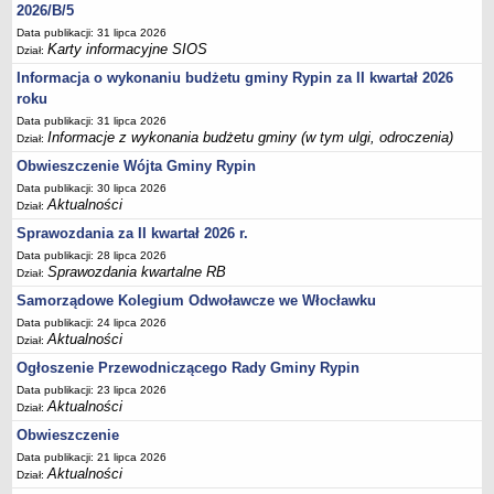
2026/B/5
inwestycji celu publicznego
Data publikacji: 31 lipca 2026
Działalność lobbingowa
Karty informacyjne SIOS
Dział:
Wniosek o wydanie warunków technicznych przyłączenia do sieci
Informacja o wykonaniu budżetu gminy Rypin za II kwartał 2026
wodociągowej/kanalizacyjnej
roku
Data publikacji: 31 lipca 2026
Wniosek o promesę przyłączenia do sieci
Informacje z wykonania budżetu gminy (w tym ulgi, odroczenia)
Dział:
wodociągowej/kanalizacyjnej
Obwieszczenie Wójta Gminy Rypin
Wniosek o dodatek węglowy
Data publikacji: 30 lipca 2026
Zgłoszenie eksploatacji przydomowej oczyszczalni ścieków
Aktualności
Dział:
Świadczenie pieniężne z tytułu pełnienia funkcji sołtysa
Sprawozdania za II kwartał 2026 r.
Data publikacji: 28 lipca 2026
Deklaracja dotycząca źródeł ciepła i źródeł spalania paliw
Sprawozdania kwartalne RB
Dział:
Rolnictwo
Samorządowe Kolegium Odwoławcze we Włocławku
Wniosek o przyznanie dotacji celowej na wymianę źródeł ciepła
Data publikacji: 24 lipca 2026
Aktualności
Dział:
P R Z E T A R G I
Plan postepowań o udzielenie zamówień
Ogłoszenie Przewodniczącego Rady Gminy Rypin
Data publikacji: 23 lipca 2026
PRZETARGI UZP
Aktualności
Dział:
Zapytania ofertowe
Obwieszczenie
Przetargi - zbycie,dzierżawa,najem mienia komunalnego
Data publikacji: 21 lipca 2026
Aktualności
Dział:
Zamówienia Gminnego Ośrodka Pomocy Społecznej