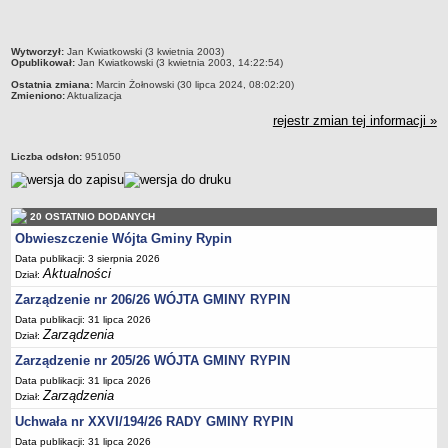
FINANSE GMINY
Budżet
Zmiany budżetu
metryczka
Wytworzył:
Jan Kwiatkowski (3 kwietnia 2003)
Opublikował:
Jan Kwiatkowski (3 kwietnia 2003, 14:22:54)
Wieloletnia Prognoza Finansowa
Ostatnia zmiana:
Marcin Żołnowski (30 lipca 2024, 08:02:20)
Zmieniono:
Aktualizacja
Majątek gminy
rejestr zmian tej informacji »
Majątek jednostek organizacyjnych
Dług publiczny
Liczba odsłon:
951050
Realizacja inwestycji
Sprawozdania z wykonania budżetu
20 OSTATNIO DODANYCH
Sprawozdania kwartalne RB
Obwieszczenie Wójta Gminy Rypin
Sprawozdania finansowe
Data publikacji: 3 sierpnia 2026
Aktualności
Dział:
Informacje z wykonania budżetu gminy (w tym ulgi, odroczenia)
Zarządzenie nr 206/26 WÓJTA GMINY RYPIN
Interpretacje indywidualne
Data publikacji: 31 lipca 2026
SPRAWY DO ZAŁATWIENIA
Zarządzenia
Dział:
BUDOWA PRZYDOMOWYCH OCZYSZCZALNI ŚCIEKÓW -
Zarządzenie nr 205/26 WÓJTA GMINY RYPIN
DOFINANSOWANIE
Data publikacji: 31 lipca 2026
Zarządzenia
Preferencyjny zakup węgla
Dział:
Uchwała nr XXVI/194/26 RADY GMINY RYPIN
Wykaz spraw
Data publikacji: 31 lipca 2026