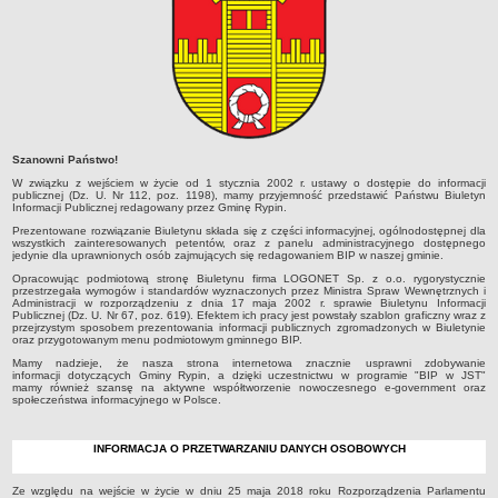
Dane statystyczne
Zadania publiczne
Związki i stowarzyszenia
Realizacja zadań publicznych
Rejestr zbiorów danych osobowych
Szanowni Państwo!
Rejestr instytucji kultury
W związku z wejściem w życie od 1 stycznia 2002 r. ustawy o dostępie do informacji
RODO Klauzule informacyjne
publicznej (Dz. U. Nr 112, poz. 1198), mamy przyjemność przedstawić Państwu Biuletyn
Informacji Publicznej redagowany przez Gminę Rypin.
AKTUALNOŚCI I OGŁOSZENIA
Prezentowane rozwiązanie Biuletynu składa się z części informacyjnej, ogólnodostępnej dla
wszystkich zainteresowanych petentów, oraz z panelu administracyjnego dostępnego
URZĄD GMINY
jedynie dla uprawnionych osób zajmujących się redagowaniem BIP w naszej gminie.
Dane teleadresowe
Opracowując podmiotową stronę Biuletynu firma LOGONET Sp. z o.o. rygorystycznie
przestrzegała wymogów i standardów wyznaczonych przez Ministra Spraw Wewnętrznych i
Tabela informacyjna
Administracji w rozporządzeniu z dnia 17 maja 2002 r. sprawie Biuletynu Informacji
Publicznej (Dz. U. Nr 67, poz. 619). Efektem ich pracy jest powstały szablon graficzny wraz z
Czas pracy urzędu
przejrzystym sposobem prezentowania informacji publicznych zgromadzonych w Biuletynie
oraz przygotowanym menu podmiotowym gminnego BIP.
Nr konta bankowego, NIP, REGON
Mamy nadzieje, że nasza strona internetowa znacznie usprawni zdobywanie
informacji dotyczących Gminy Rypin, a dzięki uczestnictwu w programie "BIP w JST"
Pracownicy urzędu - urząd gminy
mamy również szansę na aktywne współtworzenie nowoczesnego e-government oraz
społeczeństwa informacyjnego w Polsce.
Pracownicy urzędu - baza magazynowo - warsztatowa
Kompetencje referatów
INFORMACJA O PRZETWARZANIU DANYCH OSOBOWYCH
Regulamin organizacyjny
Ze względu na wejście w życie w dniu 25 maja 2018 roku Rozporządzenia Parlamentu