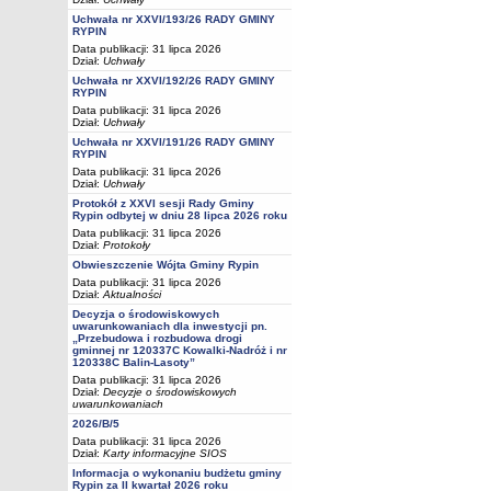
Uchwała nr XXVI/193/26 RADY GMINY
RYPIN
Data publikacji: 31 lipca 2026
Dział:
Uchwały
Uchwała nr XXVI/192/26 RADY GMINY
RYPIN
Data publikacji: 31 lipca 2026
Dział:
Uchwały
Uchwała nr XXVI/191/26 RADY GMINY
RYPIN
Data publikacji: 31 lipca 2026
Dział:
Uchwały
Protokół z XXVI sesji Rady Gminy
Rypin odbytej w dniu 28 lipca 2026 roku
Data publikacji: 31 lipca 2026
Dział:
Protokoły
Obwieszczenie Wójta Gminy Rypin
Data publikacji: 31 lipca 2026
Dział:
Aktualności
Decyzja o środowiskowych
uwarunkowaniach dla inwestycji pn.
„Przebudowa i rozbudowa drogi
gminnej nr 120337C Kowalki-Nadróż i nr
120338C Balin-Lasoty”
Data publikacji: 31 lipca 2026
Dział:
Decyzje o środowiskowych
uwarunkowaniach
2026/B/5
Data publikacji: 31 lipca 2026
Dział:
Karty informacyjne SIOS
Informacja o wykonaniu budżetu gminy
Rypin za II kwartał 2026 roku