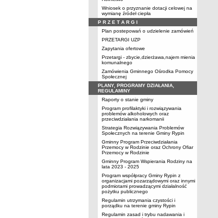
Wniosek o przyznanie dotacji celowej na
wymianę źródeł ciepła
P R Z E T A R G I
Plan postepowań o udzielenie zamówień
PRZETARGI UZP
Zapytania ofertowe
Przetargi - zbycie,dzierżawa,najem mienia
komunalnego
Zamówienia Gminnego Ośrodka Pomocy
Społecznej
PLANY, PROGRAMY DZIAŁANIA,
REGULAMINY
Raporty o stanie gminy
Program profilaktyki i rozwiązywania
problemów alkoholowych oraz
przeciwdziałania narkomanii
Strategia Rozwiązywania Problemów
Społecznych na terenie Gminy Rypin
Gminny Program Przeciwdziałania
Przemocy w Rodzinie oraz Ochrony Ofiar
Przemocy w Rodzinie
Gminny Program Wspierania Rodziny na
lata 2023 - 2025
Program współpracy Gminy Rypin z
organizacjami pozarządowymi oraz innymi
podmiotami prowadzącymi działalność
pożytku publicznego
Regulamin utrzymania czystości i
porządku na terenie gminy Rypin
Regulamin zasad i trybu nadawania i