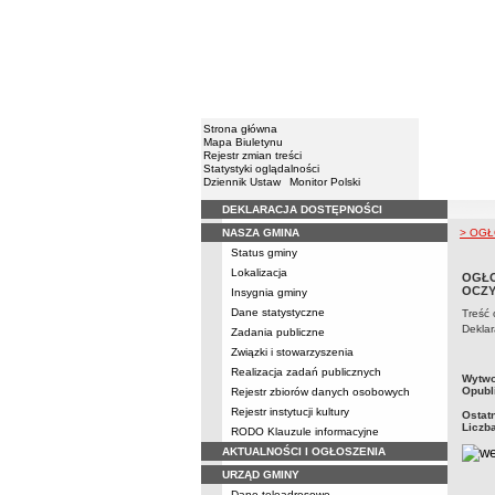
Strona główna
Mapa Biuletynu
Rejestr zmian treści
Statystyki oglądalności
Dziennik Ustaw
Monitor Polski
DEKLARACJA DOSTĘPNOŚCI
Menu
NASZA GMINA
> OGŁ
Status gminy
Lokalizacja
OGŁO
OCZY
Insygnia gminy
Dane statystyczne
Treść
Deklar
Zadania publiczne
Związki i stowarzyszenia
Realizacja zadań publicznych
metry
Wytwo
Opubl
Rejestr zbiorów danych osobowych
Rejestr instytucji kultury
Ostat
Liczb
RODO Klauzule informacyjne
AKTUALNOŚCI I OGŁOSZENIA
URZĄD GMINY
Dane teleadresowe