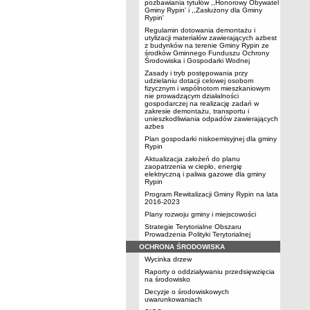
pozbawiania tytułów ,,Honorowy Obywatel
Gminy Rypin' i ,,Zasłużony dla Gminy
Rypin'
Regulamin dotowania demontażu i
utylizacji materiałów zawierających azbest
z budynków na terenie Gminy Rypin ze
środków Gminnego Funduszu Ochrony
Środowiska i Gospodarki Wodnej
Zasady i tryb postępowania przy
udzielaniu dotacji celowej osobom
fizycznym i wspólnotom mieszkaniowym
nie prowadzącym działalności
gospodarczej na realizację zadań w
zakresie demontażu, transportu i
unieszkodliwiania odpadów zawierających
azbes
Plan gospodarki niskoemisyjnej dla gminy
Rypin
Aktualizacja założeń do planu
zaopatrzenia w ciepło, energię
elektryczną i paliwa gazowe dla gminy
Rypin
Program Rewitalizacji Gminy Rypin na lata
2016-2023
Plany rozwoju gminy i miejscowości
Strategie Terytorialne Obszaru
Prowadzenia Polityki Terytorialnej
OCHRONA ŚRODOWISKA
Wycinka drzew
Raporty o oddziaływaniu przedsięwzięcia
na środowisko
Decyzje o środowiskowych
uwarunkowaniach