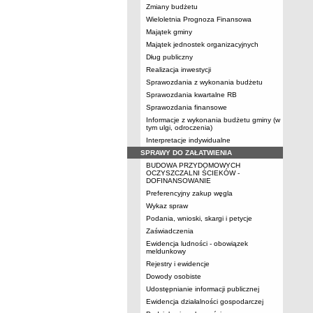
Zmiany budżetu
Wieloletnia Prognoza Finansowa
Majątek gminy
Majątek jednostek organizacyjnych
Dług publiczny
Realizacja inwestycji
Sprawozdania z wykonania budżetu
Sprawozdania kwartalne RB
Sprawozdania finansowe
Informacje z wykonania budżetu gminy (w
tym ulgi, odroczenia)
Interpretacje indywidualne
SPRAWY DO ZAŁATWIENIA
BUDOWA PRZYDOMOWYCH
OCZYSZCZALNI ŚCIEKÓW -
DOFINANSOWANIE
Preferencyjny zakup węgla
Wykaz spraw
Podania, wnioski, skargi i petycje
Zaświadczenia
Ewidencja ludności - obowiązek
meldunkowy
Rejestry i ewidencje
Dowody osobiste
Udostępnianie informacji publicznej
Ewidencja działalności gospodarczej