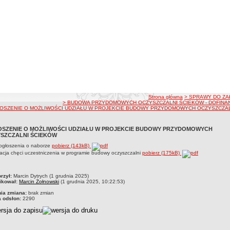
ścieżka nawigacji
Strona główna
> SPRAWY DO ZA
> BUDOWA PRZYDOMOWYCH OCZYSZCZALNI ŚCIEKÓW - DOFINA
OSZENIE O MOŻLIWOŚCI UDZIAŁU W PROJEKCIE BUDOWY PRZYDOMOWYCH OCZYSZCZA
SZENIE O MOŻLIWOŚCI UDZIAŁU W PROJEKCIE BUDOWY PRZYDOMOWYCH
SZCZALNI ŚCIEKÓW
 ogłoszenia o naborze
pobierz (143kB)
acja chęci uczestniczenia w programie budowy oczyszczalni
pobierz (175kB)
czka
rzył:
Marcin Dytrych (1 grudnia 2025)
ikował:
Marcin Żołnowski
(1 grudnia 2025, 10:22:53)
nia zmiana:
brak zmian
a odsłon:
2290