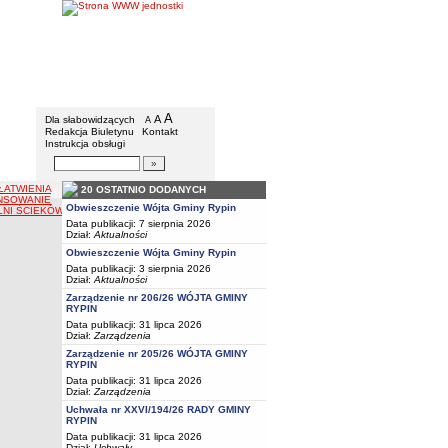
Gmina Rypin
Menu dodatkowe
A
powiększ czcionkę
A
standardowy rozmiar czcionki
Dla słabowidzących
A
pomniejsz czcionkę
Redakcja Biuletynu
Kontakt
Instrukcja obsługi
Wyszukiwarka artykułów
Szukaj
ŁATWIENIA
20 OSTATNIO DODANYCH
NSOWANIE
Obwieszczenie Wójta Gminy Rypin
LNI ŚCIEKÓW
Data publikacji: 7 sierpnia 2026
Dział:
Aktualności
Obwieszczenie Wójta Gminy Rypin
Data publikacji: 3 sierpnia 2026
Dział:
Aktualności
Zarządzenie nr 206/26 WÓJTA GMINY
RYPIN
Data publikacji: 31 lipca 2026
Dział:
Zarządzenia
Zarządzenie nr 205/26 WÓJTA GMINY
RYPIN
Data publikacji: 31 lipca 2026
Dział:
Zarządzenia
Uchwała nr XXVI/194/26 RADY GMINY
RYPIN
Data publikacji: 31 lipca 2026
Dział:
Uchwały