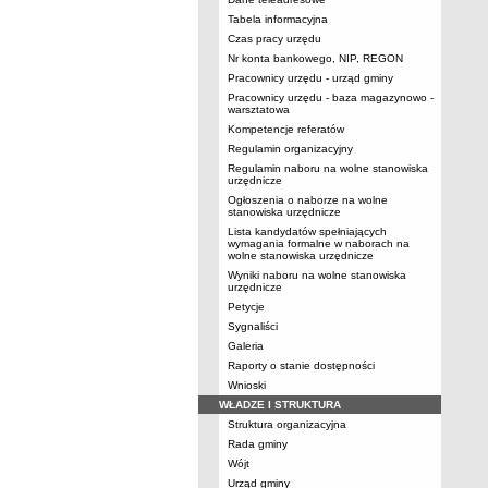
Tabela informacyjna
Czas pracy urzędu
Nr konta bankowego, NIP, REGON
Pracownicy urzędu - urząd gminy
Pracownicy urzędu - baza magazynowo -
warsztatowa
Kompetencje referatów
Regulamin organizacyjny
Regulamin naboru na wolne stanowiska
urzędnicze
Ogłoszenia o naborze na wolne
stanowiska urzędnicze
Lista kandydatów spełniających
wymagania formalne w naborach na
wolne stanowiska urzędnicze
Wyniki naboru na wolne stanowiska
urzędnicze
Petycje
Sygnaliści
Galeria
Raporty o stanie dostępności
Wnioski
WŁADZE I STRUKTURA
Struktura organizacyjna
Rada gminy
Wójt
Urząd gminy