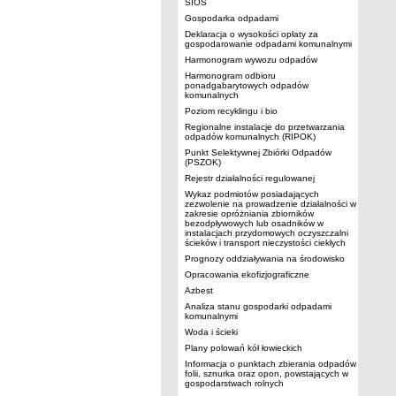
SIOS
Gospodarka odpadami
Deklaracja o wysokości opłaty za
gospodarowanie odpadami komunalnymi
Harmonogram wywozu odpadów
Harmonogram odbioru
ponadgabarytowych odpadów
komunalnych
Poziom recyklingu i bio
Regionalne instalacje do przetwarzania
odpadów komunalnych (RIPOK)
Punkt Selektywnej Zbiórki Odpadów
(PSZOK)
Rejestr działalności regulowanej
Wykaz podmiotów posiadających
zezwolenie na prowadzenie działalności w
zakresie opróżniania zbiorników
bezodpływowych lub osadników w
instalacjach przydomowych oczyszczalni
ścieków i transport nieczystości ciekłych
Prognozy oddziaływania na środowisko
Opracowania ekofizjograficzne
Azbest
Analiza stanu gospodarki odpadami
komunalnymi
Woda i ścieki
Plany polowań kół łowieckich
Informacja o punktach zbierania odpadów
folii, sznurka oraz opon, powstających w
gospodarstwach rolnych