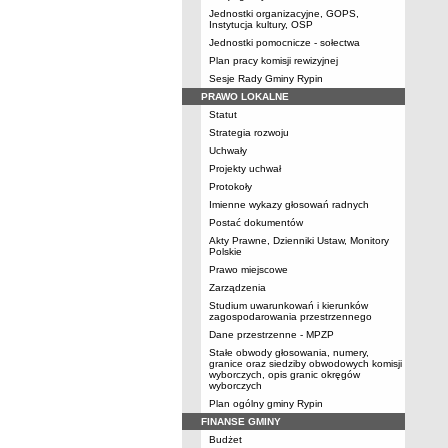
Jednostki organizacyjne, GOPS,
Instytucja kultury, OSP
Jednostki pomocnicze - sołectwa
Plan pracy komisji rewizyjnej
Sesje Rady Gminy Rypin
PRAWO LOKALNE
Statut
Strategia rozwoju
Uchwały
Projekty uchwał
Protokoły
Imienne wykazy głosowań radnych
Postać dokumentów
Akty Prawne, Dzienniki Ustaw, Monitory
Polskie
Prawo miejscowe
Zarządzenia
Studium uwarunkowań i kierunków
zagospodarowania przestrzennego
Dane przestrzenne - MPZP
Stałe obwody głosowania, numery,
granice oraz siedziby obwodowych komisji
wyborczych, opis granic okręgów
wyborczych
Plan ogólny gminy Rypin
FINANSE GMINY
Budżet