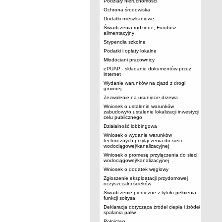
Podziały nieruchomości
Ochrona środowiska
Dodatki mieszkaniowe
Świadczenia rodzinne, Fundusz
alimentacyjny
Stypendia szkolne
Podatki i opłaty lokalne
Młodociani pracownicy
ePUAP - składanie dokumentów przez
internet
Wydanie warunków na zjazd z drogi
gminnej
Zezwolenie na usunięcie drzewa
Wniosek o ustalenie warunków
zabudowy/o ustalenie lokalizacji inwestycji
celu publicznego
Działalność lobbingowa
Wniosek o wydanie warunków
technicznych przyłączenia do sieci
wodociągowej/kanalizacyjnej
Wniosek o promesę przyłączenia do sieci
wodociągowej/kanalizacyjnej
Wniosek o dodatek węglowy
Zgłoszenie eksploatacji przydomowej
oczyszczalni ścieków
Świadczenie pieniężne z tytułu pełnienia
funkcji sołtysa
Deklaracja dotycząca źródeł ciepła i źródeł
spalania paliw
Rolnictwo