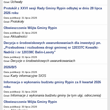
Regulamin naboru na wolne stanowiska urzędnicze
Uchwały
Dział:
Ogłoszenia o naborze na wolne stanowiska urzędnicze
Protokół z XXVI sesji Rady Gminy Rypin odbytej w dniu 28 lipca
2026 roku
Lista kandydatów spełniających wymagania formalne w naborach na
wolne stanowiska urzędnicze
Data publikacji: 31 lipca 2026
Protokoły
Dział:
Wyniki naboru na wolne stanowiska urzędnicze
Obwieszczenie Wójta Gminy Rypin
Petycje
Data publikacji: 31 lipca 2026
Aktualności
Sygnaliści
Dział:
Decyzja o środowiskowych uwarunkowaniach dla inwestycji pn.
Galeria
„Przebudowa i rozbudowa drogi gminnej nr 120337C Kowalki-
Raporty o stanie dostępności
Nadróż i nr 120338C Balin-Lasoty”
Wnioski
Data publikacji: 31 lipca 2026
Decyzje o środowiskowych uwarunkowaniach
Dział:
WŁADZE I STRUKTURA
Struktura organizacyjna
2026/B/5
Data publikacji: 31 lipca 2026
Rada gminy
Karty informacyjne SIOS
Dział:
Wójt
Informacja o wykonaniu budżetu gminy Rypin za II kwartał 2026
Urząd gminy
roku
Data publikacji: 31 lipca 2026
Jednostki organizacyjne, GOPS, Instytucja kultury, OSP
Informacje z wykonania budżetu gminy (w tym ulgi, odroczenia)
Dział:
Jednostki pomocnicze - sołectwa
Obwieszczenie Wójta Gminy Rypin
Plan pracy komisji rewizyjnej
Data publikacji: 30 lipca 2026