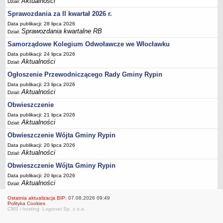
Aktualności
Dział:
Sesje Rady Gminy Rypin
Sprawozdania za II kwartał 2026 r.
PRAWO LOKALNE
Data publikacji: 28 lipca 2026
Statut
Sprawozdania kwartalne RB
Dział:
Strategia rozwoju
Samorządowe Kolegium Odwoławcze we Włocławku
Uchwały
Data publikacji: 24 lipca 2026
Aktualności
Dział:
Projekty uchwał
Ogłoszenie Przewodniczącego Rady Gminy Rypin
Protokoły
Data publikacji: 23 lipca 2026
Imienne wykazy głosowań radnych
Aktualności
Dział:
Postać dokumentów
Obwieszczenie
Data publikacji: 21 lipca 2026
Akty Prawne, Dzienniki Ustaw, Monitory Polskie
Aktualności
Dział:
Prawo miejscowe
Obwieszczenie Wójta Gminy Rypin
Zarządzenia
Data publikacji: 20 lipca 2026
Aktualności
Dział:
Studium uwarunkowań i kierunków zagospodarowania
przestrzennego
Obwieszczenie Wójta Gminy Rypin
Data publikacji: 20 lipca 2026
Dane przestrzenne - MPZP
Aktualności
Dział:
Stałe obwody głosowania, numery, granice oraz siedziby
Ostatnia aktualizacja BIP:
07.08.2026 09:49
obwodowych komisji wyborczych, opis granic okręgów wyborczych
Polityka Cookies
CMS i hosting: Logonet Sp. z o.o.
Plan ogólny gminy Rypin