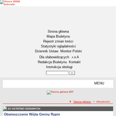
Strona główna
Mapa Biuletynu
Rejestr zmian treści
Statystyki oglądalności
Dziennik Ustaw
Monitor Polski
Menu dodatkowe
Dla słabowidzących
A
powiększ czcionkę
A
standardowy rozmiar czcionki
A
pomniejsz czcionkę
Redakcja Biuletynu
Kontakt
Instrukcja obsługi
Wyszukiwarka artykułów
Szukaj
MENU
Menu
DEKLARACJA DOSTĘPNOŚCI
NASZA GMINA
Status gminy
ścieżka nawigacji
Strona główna
> Aktualności
Lokalizacja
20 OSTATNIO DODANYCH
Obwieszczenie Wójta Gminy Rypin
Insygnia gminy