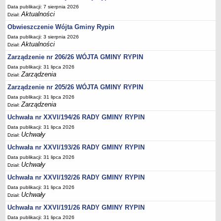
Data publikacji: 7 sierpnia 2026
Dane statystyczne
Aktualności
Dział:
Zadania publiczne
Obwieszczenie Wójta Gminy Rypin
Związki i stowarzyszenia
Data publikacji: 3 sierpnia 2026
Aktualności
Dział:
Realizacja zadań publicznych
Zarządzenie nr 206/26 WÓJTA GMINY RYPIN
Rejestr zbiorów danych osobowych
Data publikacji: 31 lipca 2026
Rejestr instytucji kultury
Zarządzenia
Dział:
Zarządzenie nr 205/26 WÓJTA GMINY RYPIN
RODO Klauzule informacyjne
Data publikacji: 31 lipca 2026
AKTUALNOŚCI I OGŁOSZENIA
Zarządzenia
Dział:
URZĄD GMINY
Uchwała nr XXVI/194/26 RADY GMINY RYPIN
Dane teleadresowe
Data publikacji: 31 lipca 2026
Tabela informacyjna
Uchwały
Dział:
Czas pracy urzędu
Uchwała nr XXVI/193/26 RADY GMINY RYPIN
Nr konta bankowego, NIP, REGON
Data publikacji: 31 lipca 2026
Uchwały
Dział:
Pracownicy urzędu - urząd gminy
Uchwała nr XXVI/192/26 RADY GMINY RYPIN
Pracownicy urzędu - baza magazynowo - warsztatowa
Data publikacji: 31 lipca 2026
Uchwały
Dział:
Kompetencje referatów
Uchwała nr XXVI/191/26 RADY GMINY RYPIN
Regulamin organizacyjny
Data publikacji: 31 lipca 2026