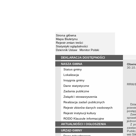
Strona główna
Mapa Biuletynu
Rejestr zmian treści
Statystyki oglądalności
Dziennik Ustaw
Monitor Polski
DEKLARACJA DOSTĘPNOŚCI
Menu
NASZA GMINA
Obwie
Obwie
30.10
Status gminy
Lokalizacja
Insygnia gminy
RRW.6
Dane statystyczne
Zadania publiczne
Związki i stowarzyszenia
Realizacja zadań publicznych
Dział
Rejestr zbiorów danych osobowych
przes
postęp
Rejestr instytucji kultury
Zawia
spraw
RODO Klauzule informacyjne
jednor
AKTUALNOŚCI I OGŁOSZENIA
Z pow
zawiad
URZĄD GMINY
Public
wsi Si
Dane teleadresowe