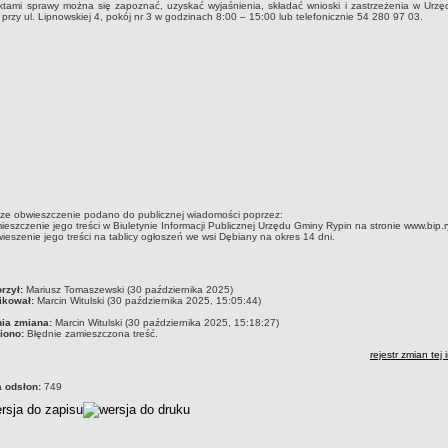
ami sprawy można się zapoznać, uzyskać wyjaśnienia, składać wnioski i zastrzeżenia w Urzę
przy ul. Lipnowskiej 4, pokój nr 3 w godzinach 8:00 – 15:00 lub telefonicznie 54 280 97 03.
sze obwieszczenie podano do publicznej wiadomości poprzez:
ieszczenie jego treści w Biuletynie Informacji Publicznej Urzędu Gminy Rypin na stronie www.bip.ry
ieszenie jego treści na tablicy ogłoszeń we wsi Dębiany na okres 14 dni.
czka
rzył:
Mariusz Tomaszewski (30 października 2025)
ikował:
Marcin Witulski (30 października 2025, 15:05:44)
nia zmiana:
Marcin Witulski (30 października 2025, 15:18:27)
iono:
Błędnie zamieszczona treść.
rejestr zmian tej 
a odsłon:
749