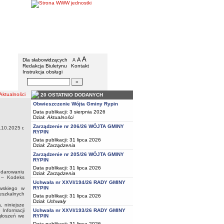
Gmina Rypin
Menu dodatkowe
A
powiększ czcionkę
A
standardowy rozmiar czcionki
Dla słabowidzących
A
pomniejsz czcionkę
Redakcja Biuletynu
Kontakt
Instrukcja obsługi
Wyszukiwarka artykułów
Szukaj
tualności
20 OSTATNIO DODANYCH
Obwieszczenie Wójta Gminy Rypin
Data publikacji: 3 sierpnia 2026
Dział:
Aktualności
Zarządzenie nr 206/26 WÓJTA GMINY
.10.2025 r.
RYPIN
Data publikacji: 31 lipca 2026
Dział:
Zarządzenia
Zarządzenie nr 205/26 WÓJTA GMINY
RYPIN
Data publikacji: 31 lipca 2026
odarowaniu
Dział:
Zarządzenia
. – Kodeks
Uchwała nr XXVI/194/26 RADY GMINY
RYPIN
ewskiego w
eszkalnych
Data publikacji: 31 lipca 2026
Dział:
Uchwały
 niniejsze
Informacji
Uchwała nr XXVI/193/26 RADY GMINY
ogłoszeń we
RYPIN
Data publikacji: 31 lipca 2026