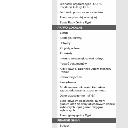
Jednostki organizacyjne, GOPS,
Instytucja kultury, OSP
Jednostki pomocnicze - sołectwa
Plan pracy komisji rewizyjnej
Sesje Rady Gminy Rypin
PRAWO LOKALNE
Statut
Strategia rozwoju
Uchwały
Projekty uchwał
Protokoły
Imienne wykazy głosowań radnych
Postać dokumentów
Akty Prawne, Dzienniki Ustaw, Monitory
Polskie
Prawo miejscowe
Zarządzenia
Studium uwarunkowań i kierunków
zagospodarowania przestrzennego
Dane przestrzenne - MPZP
Stałe obwody głosowania, numery,
granice oraz siedziby obwodowych komisji
wyborczych, opis granic okręgów
wyborczych
Plan ogólny gminy Rypin
FINANSE GMINY
Budżet