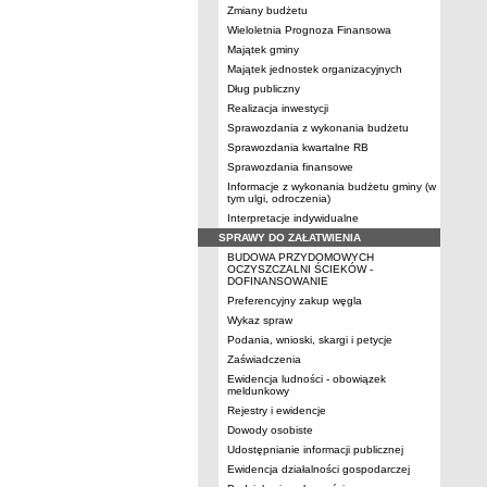
Zmiany budżetu
Wieloletnia Prognoza Finansowa
Majątek gminy
Majątek jednostek organizacyjnych
Dług publiczny
Realizacja inwestycji
Sprawozdania z wykonania budżetu
Sprawozdania kwartalne RB
Sprawozdania finansowe
Informacje z wykonania budżetu gminy (w
tym ulgi, odroczenia)
Interpretacje indywidualne
SPRAWY DO ZAŁATWIENIA
BUDOWA PRZYDOMOWYCH
OCZYSZCZALNI ŚCIEKÓW -
DOFINANSOWANIE
Preferencyjny zakup węgla
Wykaz spraw
Podania, wnioski, skargi i petycje
Zaświadczenia
Ewidencja ludności - obowiązek
meldunkowy
Rejestry i ewidencje
Dowody osobiste
Udostępnianie informacji publicznej
Ewidencja działalności gospodarczej