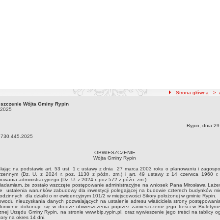
ścieżka nawigacji
Strona główna
> Ak
szczenie Wójta Gminy Rypin
szczenie Wójta Gminy Rypin30.10.2025
.2025
Rypin, dnia 29
730.445.2025
OBWIESZCZENIE
Wójta Gminy Rypin
ając na podstawie art. 53 ust. 1 c ustawy z dnia 27 marca 2003 roku o planowaniu i zagosp
trzennym (Dz. U. z 2024 r. poz. 1130 z późn. zm.) i art. 49 ustawy z 14 czerwca 1960 r
owania administracyjnego (Dz. U. z 2024 r. poz 572 z późn. zm.)
damiam, że zostało wszczęte postępowanie administracyjne na wniosek Pana Mirosława Łaż
ie ustalenia warunków zabudowy dla inwestycji polegającej na budowie czterech budynków mi
odzinnych dla działki o nr ewidencyjnym 101/2 w miejscowości Sikory położonej w gminie Rypin.
odu nieuzyskania danych pozwalających na ustalenie adresu właściciela strony postępowania,
omienie dokonuje się w drodze obwieszczenia poprzez zamieszczenie jego treści w Biuletynie 
znej Urzędu Gminy Rypin, na stronie www.bip.rypin.pl. oraz wywieszenie jego treści na tablicy 
kory na okres 14 dni.