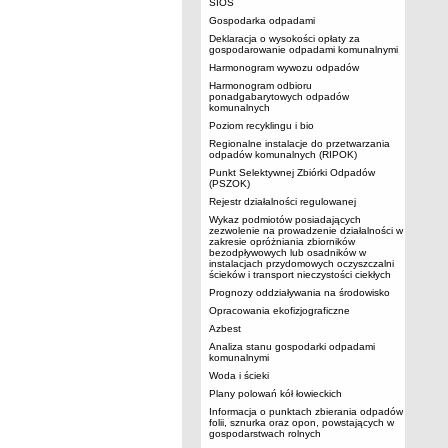
SIOS
Gospodarka odpadami
Deklaracja o wysokości opłaty za
gospodarowanie odpadami komunalnymi
Harmonogram wywozu odpadów
Harmonogram odbioru
ponadgabarytowych odpadów
komunalnych
Poziom recyklingu i bio
Regionalne instalacje do przetwarzania
odpadów komunalnych (RIPOK)
Punkt Selektywnej Zbiórki Odpadów
(PSZOK)
Rejestr działalności regulowanej
Wykaz podmiotów posiadających
zezwolenie na prowadzenie działalności w
zakresie opróżniania zbiorników
bezodpływowych lub osadników w
instalacjach przydomowych oczyszczalni
ścieków i transport nieczystości ciekłych
Prognozy oddziaływania na środowisko
Opracowania ekofizjograficzne
Azbest
Analiza stanu gospodarki odpadami
komunalnymi
Woda i ścieki
Plany polowań kół łowieckich
Informacja o punktach zbierania odpadów
folii, sznurka oraz opon, powstających w
gospodarstwach rolnych