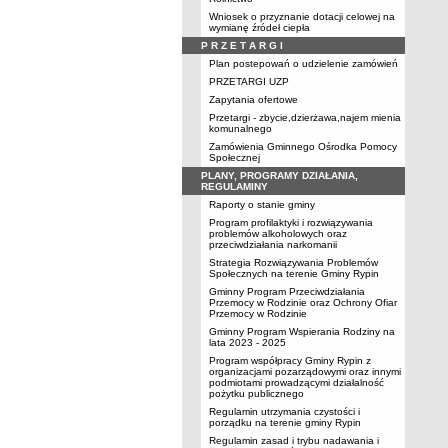
Wniosek o przyznanie dotacji celowej na
wymianę źródeł ciepła
P R Z E T A R G I
Plan postepowań o udzielenie zamówień
PRZETARGI UZP
Zapytania ofertowe
Przetargi - zbycie,dzierżawa,najem mienia
komunalnego
Zamówienia Gminnego Ośrodka Pomocy
Społecznej
PLANY, PROGRAMY DZIAŁANIA,
REGULAMINY
Raporty o stanie gminy
Program profilaktyki i rozwiązywania
problemów alkoholowych oraz
przeciwdziałania narkomanii
Strategia Rozwiązywania Problemów
Społecznych na terenie Gminy Rypin
Gminny Program Przeciwdziałania
Przemocy w Rodzinie oraz Ochrony Ofiar
Przemocy w Rodzinie
Gminny Program Wspierania Rodziny na
lata 2023 - 2025
Program współpracy Gminy Rypin z
organizacjami pozarządowymi oraz innymi
podmiotami prowadzącymi działalność
pożytku publicznego
Regulamin utrzymania czystości i
porządku na terenie gminy Rypin
Regulamin zasad i trybu nadawania i