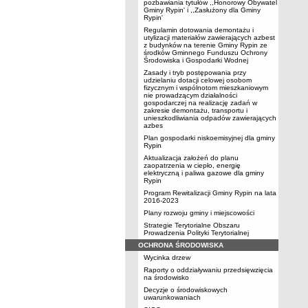
pozbawiania tytułów ,,Honorowy Obywatel
Gminy Rypin' i ,,Zasłużony dla Gminy
Rypin'
Regulamin dotowania demontażu i
utylizacji materiałów zawierających azbest
z budynków na terenie Gminy Rypin ze
środków Gminnego Funduszu Ochrony
Środowiska i Gospodarki Wodnej
Zasady i tryb postępowania przy
udzielaniu dotacji celowej osobom
fizycznym i wspólnotom mieszkaniowym
nie prowadzącym działalności
gospodarczej na realizację zadań w
zakresie demontażu, transportu i
unieszkodliwiania odpadów zawierających
azbes
Plan gospodarki niskoemisyjnej dla gminy
Rypin
Aktualizacja założeń do planu
zaopatrzenia w ciepło, energię
elektryczną i paliwa gazowe dla gminy
Rypin
Program Rewitalizacji Gminy Rypin na lata
2016-2023
Plany rozwoju gminy i miejscowości
Strategie Terytorialne Obszaru
Prowadzenia Polityki Terytorialnej
OCHRONA ŚRODOWISKA
Wycinka drzew
Raporty o oddziaływaniu przedsięwzięcia
na środowisko
Decyzje o środowiskowych
uwarunkowaniach