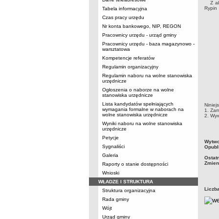
Z akt
Rypin 
Tabela informacyjna
Czas pracy urzędu
Nr konta bankowego, NIP, REGON
Pracownicy urzędu - urząd gminy
Pracownicy urzędu - baza magazynowo -
warsztatowa
Kompetencje referatów
Regulamin organizacyjny
Regulamin naboru na wolne stanowiska
urzędnicze
Ogłoszenia o naborze na wolne
stanowiska urzędnicze
Lista kandydatów spełniających
Niniej
wymagania formalne w naborach na
1. Zam
wolne stanowiska urzędnicze
2. Wyw
Wyniki naboru na wolne stanowiska
urzędnicze
Petycje
metry
Wytwo
Sygnaliści
Opubl
Galeria
Ostat
Zmien
Raporty o stanie dostępności
Wnioski
WŁADZE I STRUKTURA
Liczb
Struktura organizacyjna
Rada gminy
Wójt
Urząd gminy