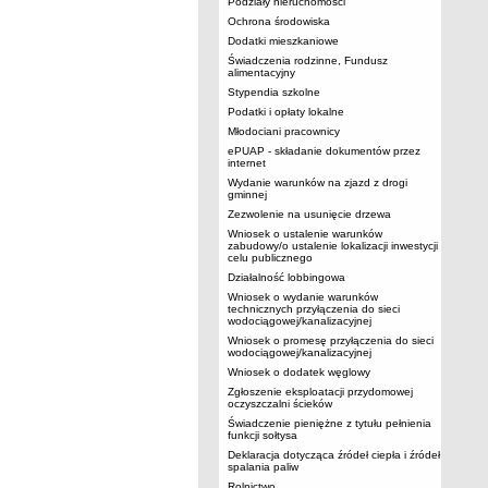
Podziały nieruchomości
Ochrona środowiska
Dodatki mieszkaniowe
Świadczenia rodzinne, Fundusz
alimentacyjny
Stypendia szkolne
Podatki i opłaty lokalne
Młodociani pracownicy
ePUAP - składanie dokumentów przez
internet
Wydanie warunków na zjazd z drogi
gminnej
Zezwolenie na usunięcie drzewa
Wniosek o ustalenie warunków
zabudowy/o ustalenie lokalizacji inwestycji
celu publicznego
Działalność lobbingowa
Wniosek o wydanie warunków
technicznych przyłączenia do sieci
wodociągowej/kanalizacyjnej
Wniosek o promesę przyłączenia do sieci
wodociągowej/kanalizacyjnej
Wniosek o dodatek węglowy
Zgłoszenie eksploatacji przydomowej
oczyszczalni ścieków
Świadczenie pieniężne z tytułu pełnienia
funkcji sołtysa
Deklaracja dotycząca źródeł ciepła i źródeł
spalania paliw
Rolnictwo