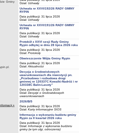
dzie Gminy
Dział:
Uchwały
Uchwała nr XXVI/192/26 RADY GMINY
RYPIN
Data publikacji: 31 lipca 2026
Dział:
Uchwały
Uchwała nr XXVI/191/26 RADY GMINY
RYPIN
Data publikacji: 31 lipca 2026
Dział:
Uchwały
Protokół z XXVI sesji Rady Gminy
Rypin odbytej w dniu 28 lipca 2026 roku
Data publikacji: 31 lipca 2026
Dział:
Protokoły
Obwieszczenie Wójta Gminy Rypin
Data publikacji: 31 lipca 2026
Dział:
Aktualności
pin.pl.
Decyzja o środowiskowych
uwarunkowaniach dla inwestycji pn.
„Przebudowa i rozbudowa drogi
gminnej nr 120337C Kowalki-Nadróż i nr
120338C Balin-Lasoty”
Data publikacji: 31 lipca 2026
Dział:
Decyzje o środowiskowych
uwarunkowaniach
2026/B/5
informacji »
Data publikacji: 31 lipca 2026
Dział:
Karty informacyjne SIOS
Informacja o wykonaniu budżetu gminy
Rypin za II kwartał 2026 roku
Data publikacji: 31 lipca 2026
Dział:
Informacje z wykonania budżetu
gminy (w tym ulgi, odroczenia)