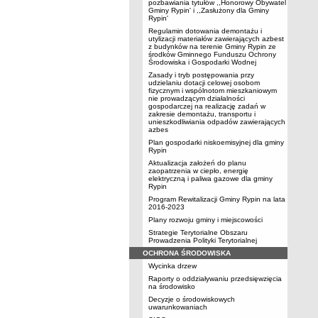
pozbawiania tytułów ,,Honorowy Obywatel
Gminy Rypin' i ,,Zasłużony dla Gminy
Rypin'
Regulamin dotowania demontażu i
utylizacji materiałów zawierających azbest
z budynków na terenie Gminy Rypin ze
środków Gminnego Funduszu Ochrony
Środowiska i Gospodarki Wodnej
Zasady i tryb postępowania przy
udzielaniu dotacji celowej osobom
fizycznym i wspólnotom mieszkaniowym
nie prowadzącym działalności
gospodarczej na realizację zadań w
zakresie demontażu, transportu i
unieszkodliwiania odpadów zawierających
azbes
Plan gospodarki niskoemisyjnej dla gminy
Rypin
Aktualizacja założeń do planu
zaopatrzenia w ciepło, energię
elektryczną i paliwa gazowe dla gminy
Rypin
Program Rewitalizacji Gminy Rypin na lata
2016-2023
Plany rozwoju gminy i miejscowości
Strategie Terytorialne Obszaru
Prowadzenia Polityki Terytorialnej
OCHRONA ŚRODOWISKA
Wycinka drzew
Raporty o oddziaływaniu przedsięwzięcia
na środowisko
Decyzje o środowiskowych
uwarunkowaniach