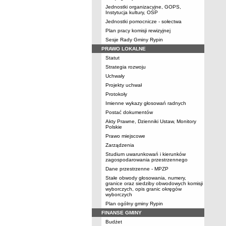
Jednostki organizacyjne, GOPS,
Instytucja kultury, OSP
Jednostki pomocnicze - sołectwa
Plan pracy komisji rewizyjnej
Sesje Rady Gminy Rypin
PRAWO LOKALNE
Statut
Strategia rozwoju
Uchwały
Projekty uchwał
Protokoły
Imienne wykazy głosowań radnych
Postać dokumentów
Akty Prawne, Dzienniki Ustaw, Monitory
Polskie
Prawo miejscowe
Zarządzenia
Studium uwarunkowań i kierunków
zagospodarowania przestrzennego
Dane przestrzenne - MPZP
Stałe obwody głosowania, numery,
granice oraz siedziby obwodowych komisji
wyborczych, opis granic okręgów
wyborczych
Plan ogólny gminy Rypin
FINANSE GMINY
Budżet