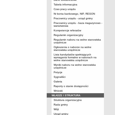
Tabela informacyjna
Czas pracy urzędu
Nr konta bankowego, NIP, REGON
Pracownicy urzędu - urząd gminy
Pracownicy urzędu - baza magazynowo -
warsztatowa
Kompetencje referatów
Regulamin organizacyjny
Regulamin naboru na wolne stanowiska
urzędnicze
Ogłoszenia o naborze na wolne
stanowiska urzędnicze
Lista kandydatów spełniających
wymagania formalne w naborach na
wolne stanowiska urzędnicze
Wyniki naboru na wolne stanowiska
urzędnicze
Petycje
Sygnaliści
Galeria
Raporty o stanie dostępności
Wnioski
WŁADZE I STRUKTURA
Struktura organizacyjna
Rada gminy
Wójt
Urząd gminy