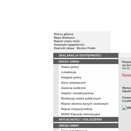
Strona główna
Mapa Biuletynu
Rejestr zmian treści
Statystyki oglądalności
Dziennik Ustaw
Monitor Polski
DEKLARACJA DOSTĘPNOŚCI
Menu
NASZA GMINA
Rozpo
Rozpo
na te
Status gminy
zwalc
08.05
Lokalizacja
Rozor
Insygnia gminy
Dane statystyczne
metry
Zadania publiczne
Wytwo
Opubl
Związki i stowarzyszenia
Ostat
Realizacja zadań publicznych
Liczb
Rejestr zbiorów danych osobowych
Rejestr instytucji kultury
RODO Klauzule informacyjne
AKTUALNOŚCI I OGŁOSZENIA
URZĄD GMINY
Dane teleadresowe