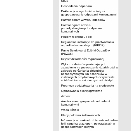
SIOS
Gospodarka odpadami
Deklaracja o wysokości opłaty za
gospodarowanie odpadami komunalnymi
Harmonogram wywozu odpadów
Harmonogram odbioru
ponadgabarytowych odpadów
komunalnych
Poziom recyklingu i bio
Regionalne instalacje do przetwarzania
odpadów komunalnych (RIPOK)
Punkt Selektywnej Zbiórki Odpadów
(PSZOK)
Rejestr działalności regulowanej
Wykaz podmiotów posiadających
zezwolenie na prowadzenie działalności w
zakresie opróżniania zbiorników
bezodpływowych lub osadników w
instalacjach przydomowych oczyszczalni
ścieków i transport nieczystości ciekłych
Prognozy oddziaływania na środowisko
Opracowania ekofizjograficzne
Azbest
Analiza stanu gospodarki odpadami
komunalnymi
Woda i ścieki
Plany polowań kół łowieckich
Informacja o punktach zbierania odpadów
folii, sznurka oraz opon, powstających w
gospodarstwach rolnych