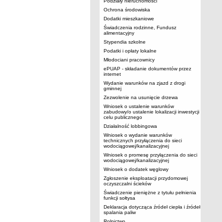
Podziały nieruchomości
Ochrona środowiska
Dodatki mieszkaniowe
Świadczenia rodzinne, Fundusz
alimentacyjny
Stypendia szkolne
Podatki i opłaty lokalne
Młodociani pracownicy
ePUAP - składanie dokumentów przez
internet
Wydanie warunków na zjazd z drogi
gminnej
Zezwolenie na usunięcie drzewa
Wniosek o ustalenie warunków
zabudowy/o ustalenie lokalizacji inwestycji
celu publicznego
Działalność lobbingowa
Wniosek o wydanie warunków
technicznych przyłączenia do sieci
wodociągowej/kanalizacyjnej
Wniosek o promesę przyłączenia do sieci
wodociągowej/kanalizacyjnej
Wniosek o dodatek węglowy
Zgłoszenie eksploatacji przydomowej
oczyszczalni ścieków
Świadczenie pieniężne z tytułu pełnienia
funkcji sołtysa
Deklaracja dotycząca źródeł ciepła i źródeł
spalania paliw
Rolnictwo