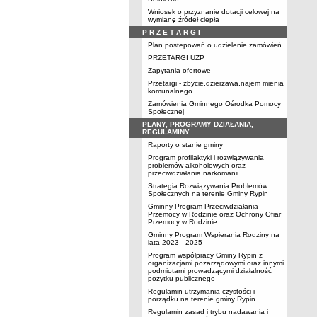
Wniosek o przyznanie dotacji celowej na
wymianę źródeł ciepła
P R Z E T A R G I
Plan postepowań o udzielenie zamówień
PRZETARGI UZP
Zapytania ofertowe
Przetargi - zbycie,dzierżawa,najem mienia
komunalnego
Zamówienia Gminnego Ośrodka Pomocy
Społecznej
PLANY, PROGRAMY DZIAŁANIA,
REGULAMINY
Raporty o stanie gminy
Program profilaktyki i rozwiązywania
problemów alkoholowych oraz
przeciwdziałania narkomanii
Strategia Rozwiązywania Problemów
Społecznych na terenie Gminy Rypin
Gminny Program Przeciwdziałania
Przemocy w Rodzinie oraz Ochrony Ofiar
Przemocy w Rodzinie
Gminny Program Wspierania Rodziny na
lata 2023 - 2025
Program współpracy Gminy Rypin z
organizacjami pozarządowymi oraz innymi
podmiotami prowadzącymi działalność
pożytku publicznego
Regulamin utrzymania czystości i
porządku na terenie gminy Rypin
Regulamin zasad i trybu nadawania i