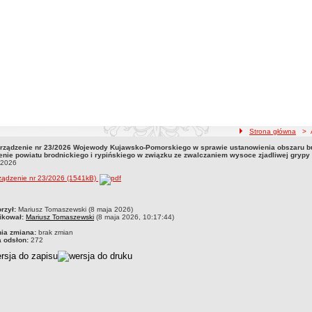
ścieżka nawigacji
Strona główna
> Ak
rządzenie nr 23/2026 Wojewody Kujawsko-Pomorskiego w sprawie ustanowienia obszaru 
rządzenie nr 23/2026 Wojewody Kujawsko-Pomorskiego w sprawie ustanowienia obsz
renie powiatu brodnickiego i rypińskiego w związku ze zwalczaniem wysoce zjadliwej grypy
zaniem wysoce zjadliwej grypy ptaków08.05.2026
.2026
ządzenie nr 23/2026 (1541kB)
czka
rzył:
Mariusz Tomaszewski (8 maja 2026)
ikował:
Mariusz Tomaszewski
(8 maja 2026, 10:17:44)
nia zmiana:
brak zmian
a odsłon:
272