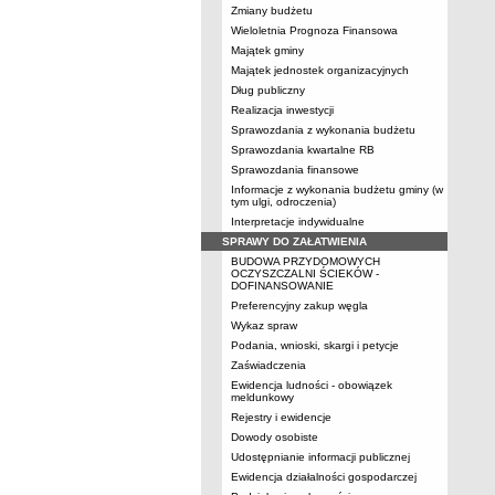
Zmiany budżetu
Wieloletnia Prognoza Finansowa
Majątek gminy
Majątek jednostek organizacyjnych
Dług publiczny
Realizacja inwestycji
Sprawozdania z wykonania budżetu
Sprawozdania kwartalne RB
Sprawozdania finansowe
Informacje z wykonania budżetu gminy (w
tym ulgi, odroczenia)
Interpretacje indywidualne
SPRAWY DO ZAŁATWIENIA
BUDOWA PRZYDOMOWYCH
OCZYSZCZALNI ŚCIEKÓW -
DOFINANSOWANIE
Preferencyjny zakup węgla
Wykaz spraw
Podania, wnioski, skargi i petycje
Zaświadczenia
Ewidencja ludności - obowiązek
meldunkowy
Rejestry i ewidencje
Dowody osobiste
Udostępnianie informacji publicznej
Ewidencja działalności gospodarczej