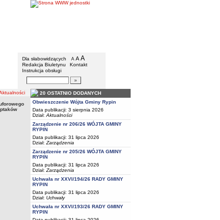
Gmina Rypin
Menu dodatkowe
A
powiększ czcionkę
A
standardowy rozmiar czcionki
Dla słabowidzących
A
pomniejsz czcionkę
Redakcja Biuletynu
Kontakt
Instrukcja obsługi
Wyszukiwarka artykułów
Szukaj
tualności
20 OSTATNIO DODANYCH
Obwieszczenie Wójta Gminy Rypin
buforowego
aru buforowego na terenie powiatu brodnickiego i rypińskiego w związku ze
 ptaków
Data publikacji: 3 sierpnia 2026
Dział:
Aktualności
Zarządzenie nr 206/26 WÓJTA GMINY
RYPIN
Data publikacji: 31 lipca 2026
Dział:
Zarządzenia
Zarządzenie nr 205/26 WÓJTA GMINY
RYPIN
Data publikacji: 31 lipca 2026
Dział:
Zarządzenia
Uchwała nr XXVI/194/26 RADY GMINY
RYPIN
Data publikacji: 31 lipca 2026
Dział:
Uchwały
Uchwała nr XXVI/193/26 RADY GMINY
RYPIN
Data publikacji: 31 lipca 2026