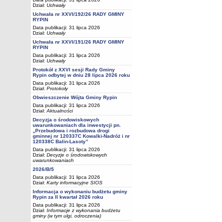
Dział:
Uchwały
Uchwała nr XXVI/192/26 RADY GMINY
RYPIN
Data publikacji: 31 lipca 2026
Dział:
Uchwały
Uchwała nr XXVI/191/26 RADY GMINY
RYPIN
Data publikacji: 31 lipca 2026
Dział:
Uchwały
Protokół z XXVI sesji Rady Gminy
Rypin odbytej w dniu 28 lipca 2026 roku
Data publikacji: 31 lipca 2026
Dział:
Protokoły
Obwieszczenie Wójta Gminy Rypin
Data publikacji: 31 lipca 2026
Dział:
Aktualności
Decyzja o środowiskowych
uwarunkowaniach dla inwestycji pn.
„Przebudowa i rozbudowa drogi
gminnej nr 120337C Kowalki-Nadróż i nr
120338C Balin-Lasoty”
Data publikacji: 31 lipca 2026
Dział:
Decyzje o środowiskowych
uwarunkowaniach
2026/B/5
Data publikacji: 31 lipca 2026
Dział:
Karty informacyjne SIOS
Informacja o wykonaniu budżetu gminy
Rypin za II kwartał 2026 roku
Data publikacji: 31 lipca 2026
Dział:
Informacje z wykonania budżetu
gminy (w tym ulgi, odroczenia)