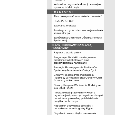
Wniosek o przyznanie dotacji celowej na
wymianę źródeł ciepła
P R Z E T A R G I
Plan postepowań o udzielenie zamówień
PRZETARGI UZP
Zapytania ofertowe
Przetargi - zbycie,dzierżawa,najem mienia
komunalnego
Zamówienia Gminnego Ośrodka Pomocy
Społecznej
PLANY, PROGRAMY DZIAŁANIA,
REGULAMINY
Raporty o stanie gminy
Program profilaktyki i rozwiązywania
problemów alkoholowych oraz
przeciwdziałania narkomanii
Strategia Rozwiązywania Problemów
Społecznych na terenie Gminy Rypin
Gminny Program Przeciwdziałania
Przemocy w Rodzinie oraz Ochrony Ofiar
Przemocy w Rodzinie
Gminny Program Wspierania Rodziny na
lata 2023 - 2025
Program współpracy Gminy Rypin z
organizacjami pozarządowymi oraz innymi
podmiotami prowadzącymi działalność
pożytku publicznego
Regulamin utrzymania czystości i
porządku na terenie gminy Rypin
Regulamin zasad i trybu nadawania i