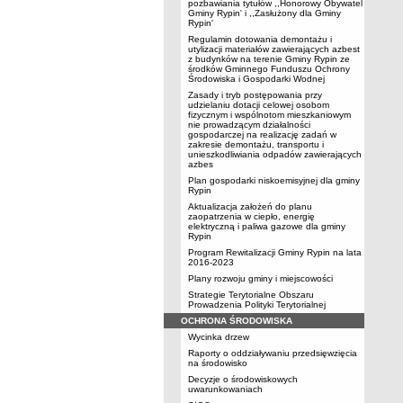
pozbawiania tytułów ,,Honorowy Obywatel
Gminy Rypin' i ,,Zasłużony dla Gminy
Rypin'
Regulamin dotowania demontażu i
utylizacji materiałów zawierających azbest
z budynków na terenie Gminy Rypin ze
środków Gminnego Funduszu Ochrony
Środowiska i Gospodarki Wodnej
Zasady i tryb postępowania przy
udzielaniu dotacji celowej osobom
fizycznym i wspólnotom mieszkaniowym
nie prowadzącym działalności
gospodarczej na realizację zadań w
zakresie demontażu, transportu i
unieszkodliwiania odpadów zawierających
azbes
Plan gospodarki niskoemisyjnej dla gminy
Rypin
Aktualizacja założeń do planu
zaopatrzenia w ciepło, energię
elektryczną i paliwa gazowe dla gminy
Rypin
Program Rewitalizacji Gminy Rypin na lata
2016-2023
Plany rozwoju gminy i miejscowości
Strategie Terytorialne Obszaru
Prowadzenia Polityki Terytorialnej
OCHRONA ŚRODOWISKA
Wycinka drzew
Raporty o oddziaływaniu przedsięwzięcia
na środowisko
Decyzje o środowiskowych
uwarunkowaniach