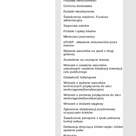
Podziały nieruchomości
Ochrona środowiska
Dodatki mieszkaniowe
Świadczenia rodzinne, Fundusz
alimentacyjny
Stypendia szkolne
Podatki i opłaty lokalne
Młodociani pracownicy
ePUAP - składanie dokumentów przez
internet
Wydanie warunków na zjazd z drogi
gminnej
Zezwolenie na usunięcie drzewa
Wniosek o ustalenie warunków
zabudowy/o ustalenie lokalizacji inwestycji
celu publicznego
Działalność lobbingowa
Wniosek o wydanie warunków
technicznych przyłączenia do sieci
wodociągowej/kanalizacyjnej
Wniosek o promesę przyłączenia do sieci
wodociągowej/kanalizacyjnej
Wniosek o dodatek węglowy
Zgłoszenie eksploatacji przydomowej
oczyszczalni ścieków
Świadczenie pieniężne z tytułu pełnienia
funkcji sołtysa
Deklaracja dotycząca źródeł ciepła i źródeł
spalania paliw
Rolnictwo