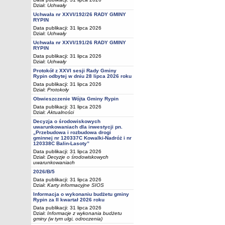
Dział:
Uchwały
Uchwała nr XXVI/192/26 RADY GMINY
RYPIN
Data publikacji: 31 lipca 2026
Dział:
Uchwały
Uchwała nr XXVI/191/26 RADY GMINY
RYPIN
Data publikacji: 31 lipca 2026
Dział:
Uchwały
Protokół z XXVI sesji Rady Gminy
Rypin odbytej w dniu 28 lipca 2026 roku
Data publikacji: 31 lipca 2026
Dział:
Protokoły
Obwieszczenie Wójta Gminy Rypin
Data publikacji: 31 lipca 2026
Dział:
Aktualności
Decyzja o środowiskowych
uwarunkowaniach dla inwestycji pn.
„Przebudowa i rozbudowa drogi
gminnej nr 120337C Kowalki-Nadróż i nr
120338C Balin-Lasoty”
Data publikacji: 31 lipca 2026
Dział:
Decyzje o środowiskowych
uwarunkowaniach
2026/B/5
Data publikacji: 31 lipca 2026
Dział:
Karty informacyjne SIOS
Informacja o wykonaniu budżetu gminy
Rypin za II kwartał 2026 roku
Data publikacji: 31 lipca 2026
Dział:
Informacje z wykonania budżetu
gminy (w tym ulgi, odroczenia)