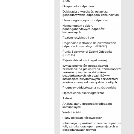
SIOS
Gospodarka odpadami
Deklaracja o wysokości opłaty za
gospodarowanie odpadami komunalnymi
Harmonogram wywozu odpadów
Harmonogram odbioru
ponadgabarytowych odpadów
komunalnych
Poziom recyklingu i bio
Regionalne instalacje do przetwarzania
odpadów komunalnych (RIPOK)
Punkt Selektywnej Zbiórki Odpadów
(PSZOK)
Rejestr działalności regulowanej
Wykaz podmiotów posiadających
zezwolenie na prowadzenie działalności w
zakresie opróżniania zbiorników
bezodpływowych lub osadników w
instalacjach przydomowych oczyszczalni
ścieków i transport nieczystości ciekłych
Prognozy oddziaływania na środowisko
Opracowania ekofizjograficzne
Azbest
Analiza stanu gospodarki odpadami
komunalnymi
Woda i ścieki
Plany polowań kół łowieckich
Informacja o punktach zbierania odpadów
folii, sznurka oraz opon, powstających w
gospodarstwach rolnych