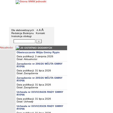
Gmina Rypin
Menu dodatkowe
A
powiększ czcionkę
A
standardowy rozmiar czcionki
Dla słabowidzących
A
pomniejsz czcionkę
Redakcja Biuletynu
Kontakt
Instrukcja obsługi
Wyszukiwarka artykułów
Szukaj
tualności
20 OSTATNIO DODANYCH
Obwieszczenie Wójta Gminy Rypin
Data publikacji: 3 sierpnia 2026
Dział:
Aktualności
Zarządzenie nr 206/26 WÓJTA GMINY
RYPIN
Data publikacji: 31 lipca 2026
Dział:
Zarządzenia
Zarządzenie nr 205/26 WÓJTA GMINY
RYPIN
Data publikacji: 31 lipca 2026
Dział:
Zarządzenia
Uchwała nr XXVI/194/26 RADY GMINY
RYPIN
Data publikacji: 31 lipca 2026
Dział:
Uchwały
Uchwała nr XXVI/193/26 RADY GMINY
RYPIN
Data publikacji: 31 lipca 2026