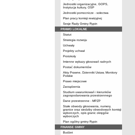
Jednostki organizacyjne, GOPS,
Instytucja kultury, OSP
Jednostki pomocnicze - sołectwa
Plan pracy komisji rewizyjnej
Sesje Rady Gminy Rypin
PRAWO LOKALNE
Statut
Strategia rozwoju
Uchwały
Projekty uchwał
Protokoły
Imienne wykazy głosowań radnych
Postać dokumentów
Akty Prawne, Dzienniki Ustaw, Monitory
Polskie
Prawo miejscowe
Zarządzenia
Studium uwarunkowań i kierunków
zagospodarowania przestrzennego
Dane przestrzenne - MPZP
Stałe obwody głosowania, numery,
granice oraz siedziby obwodowych komisji
wyborczych, opis granic okręgów
wyborczych
Plan ogólny gminy Rypin
FINANSE GMINY
Budżet