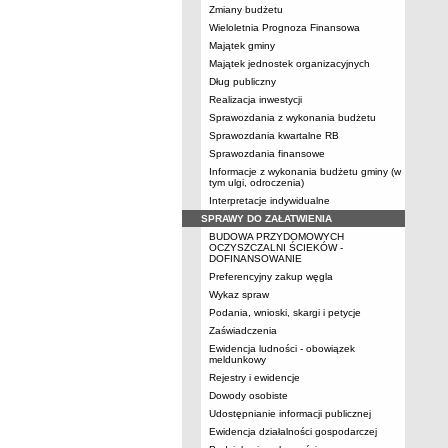
Zmiany budżetu
Wieloletnia Prognoza Finansowa
Majątek gminy
Majątek jednostek organizacyjnych
Dług publiczny
Realizacja inwestycji
Sprawozdania z wykonania budżetu
Sprawozdania kwartalne RB
Sprawozdania finansowe
Informacje z wykonania budżetu gminy (w
tym ulgi, odroczenia)
Interpretacje indywidualne
SPRAWY DO ZAŁATWIENIA
BUDOWA PRZYDOMOWYCH
OCZYSZCZALNI ŚCIEKÓW -
DOFINANSOWANIE
Preferencyjny zakup węgla
Wykaz spraw
Podania, wnioski, skargi i petycje
Zaświadczenia
Ewidencja ludności - obowiązek
meldunkowy
Rejestry i ewidencje
Dowody osobiste
Udostępnianie informacji publicznej
Ewidencja działalności gospodarczej