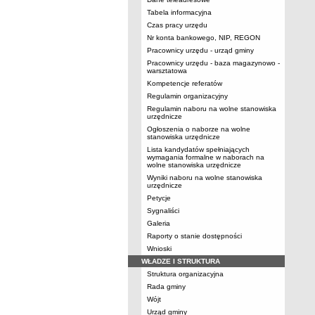
Tabela informacyjna
Czas pracy urzędu
Nr konta bankowego, NIP, REGON
Pracownicy urzędu - urząd gminy
Pracownicy urzędu - baza magazynowo -
warsztatowa
Kompetencje referatów
Regulamin organizacyjny
Regulamin naboru na wolne stanowiska
urzędnicze
Ogłoszenia o naborze na wolne
stanowiska urzędnicze
Lista kandydatów spełniających
wymagania formalne w naborach na
wolne stanowiska urzędnicze
Wyniki naboru na wolne stanowiska
urzędnicze
Petycje
Sygnaliści
Galeria
Raporty o stanie dostępności
Wnioski
WŁADZE I STRUKTURA
Struktura organizacyjna
Rada gminy
Wójt
Urząd gminy