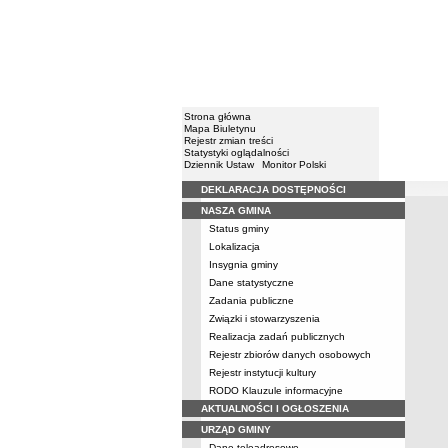
Strona główna
Mapa Biuletynu
Rejestr zmian treści
Statystyki oglądalności
Dziennik Ustaw
Monitor Polski
DEKLARACJA DOSTĘPNOŚCI
Menu
NASZA GMINA
Status gminy
Lokalizacja
Insygnia gminy
Dane statystyczne
Zadania publiczne
Związki i stowarzyszenia
Realizacja zadań publicznych
Rejestr zbiorów danych osobowych
Rejestr instytucji kultury
RODO Klauzule informacyjne
AKTUALNOŚCI I OGŁOSZENIA
URZĄD GMINY
Dane teleadresowe