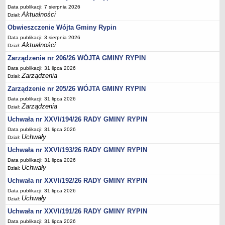
Data publikacji: 7 sierpnia 2026
Dane statystyczne
Aktualności
Dział:
Zadania publiczne
Obwieszczenie Wójta Gminy Rypin
Związki i stowarzyszenia
Data publikacji: 3 sierpnia 2026
Aktualności
Dział:
Realizacja zadań publicznych
Zarządzenie nr 206/26 WÓJTA GMINY RYPIN
Rejestr zbiorów danych osobowych
Data publikacji: 31 lipca 2026
Rejestr instytucji kultury
Zarządzenia
Dział:
Zarządzenie nr 205/26 WÓJTA GMINY RYPIN
RODO Klauzule informacyjne
Data publikacji: 31 lipca 2026
AKTUALNOŚCI I OGŁOSZENIA
Zarządzenia
Dział:
URZĄD GMINY
Uchwała nr XXVI/194/26 RADY GMINY RYPIN
Dane teleadresowe
Data publikacji: 31 lipca 2026
Tabela informacyjna
Uchwały
Dział:
Czas pracy urzędu
Uchwała nr XXVI/193/26 RADY GMINY RYPIN
Nr konta bankowego, NIP, REGON
Data publikacji: 31 lipca 2026
Uchwały
Dział:
Pracownicy urzędu - urząd gminy
Uchwała nr XXVI/192/26 RADY GMINY RYPIN
Pracownicy urzędu - baza magazynowo - warsztatowa
Data publikacji: 31 lipca 2026
Uchwały
Dział:
Kompetencje referatów
Uchwała nr XXVI/191/26 RADY GMINY RYPIN
Regulamin organizacyjny
Data publikacji: 31 lipca 2026