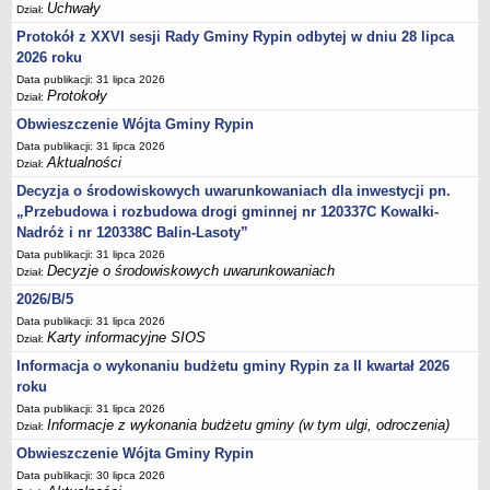
Regulamin naboru na wolne stanowiska urzędnicze
Uchwały
Dział:
Ogłoszenia o naborze na wolne stanowiska urzędnicze
Protokół z XXVI sesji Rady Gminy Rypin odbytej w dniu 28 lipca
2026 roku
Lista kandydatów spełniających wymagania formalne w naborach na
wolne stanowiska urzędnicze
Data publikacji: 31 lipca 2026
Protokoły
Dział:
Wyniki naboru na wolne stanowiska urzędnicze
Obwieszczenie Wójta Gminy Rypin
Petycje
Data publikacji: 31 lipca 2026
Aktualności
Sygnaliści
Dział:
Decyzja o środowiskowych uwarunkowaniach dla inwestycji pn.
Galeria
„Przebudowa i rozbudowa drogi gminnej nr 120337C Kowalki-
Raporty o stanie dostępności
Nadróż i nr 120338C Balin-Lasoty”
Wnioski
Data publikacji: 31 lipca 2026
Decyzje o środowiskowych uwarunkowaniach
Dział:
WŁADZE I STRUKTURA
Struktura organizacyjna
2026/B/5
Data publikacji: 31 lipca 2026
Rada gminy
Karty informacyjne SIOS
Dział:
Wójt
Informacja o wykonaniu budżetu gminy Rypin za II kwartał 2026
Urząd gminy
roku
Data publikacji: 31 lipca 2026
Jednostki organizacyjne, GOPS, Instytucja kultury, OSP
Informacje z wykonania budżetu gminy (w tym ulgi, odroczenia)
Dział:
Jednostki pomocnicze - sołectwa
Obwieszczenie Wójta Gminy Rypin
Plan pracy komisji rewizyjnej
Data publikacji: 30 lipca 2026