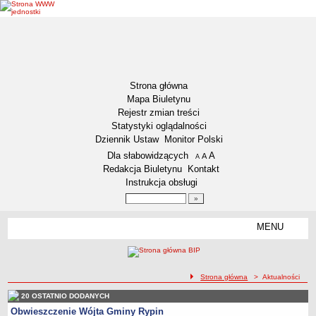
Strona główna
Mapa Biuletynu
Rejestr zmian treści
Statystyki oglądalności
Dziennik Ustaw
Monitor Polski
Menu dodatkowe
Dla słabowidzących
A
powiększ czcionkę
A
standardowy rozmiar czcionki
A
pomniejsz czcionkę
Redakcja Biuletynu
Kontakt
Instrukcja obsługi
Wyszukiwarka artykułów
Szukaj
MENU
Menu
DEKLARACJA DOSTĘPNOŚCI
NASZA GMINA
Status gminy
ścieżka nawigacji
Strona główna
> Aktualności
Lokalizacja
20 OSTATNIO DODANYCH
Obwieszczenie Wójta Gminy Rypin
Insygnia gminy