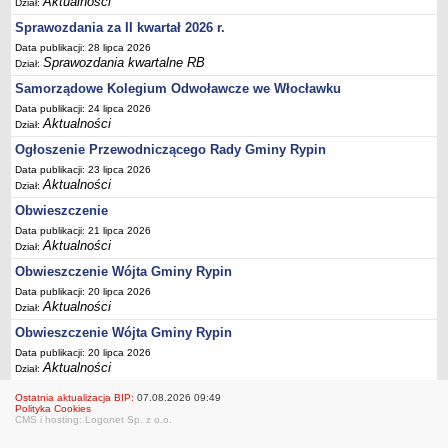
Aktualności
Dział:
Sesje Rady Gminy Rypin
Sprawozdania za II kwartał 2026 r.
PRAWO LOKALNE
Data publikacji: 28 lipca 2026
Statut
Sprawozdania kwartalne RB
Dział:
Strategia rozwoju
Samorządowe Kolegium Odwoławcze we Włocławku
Uchwały
Data publikacji: 24 lipca 2026
Aktualności
Dział:
Projekty uchwał
Ogłoszenie Przewodniczącego Rady Gminy Rypin
Protokoły
Data publikacji: 23 lipca 2026
Imienne wykazy głosowań radnych
Aktualności
Dział:
Postać dokumentów
Obwieszczenie
Data publikacji: 21 lipca 2026
Akty Prawne, Dzienniki Ustaw, Monitory Polskie
Aktualności
Dział:
Prawo miejscowe
Obwieszczenie Wójta Gminy Rypin
Zarządzenia
Data publikacji: 20 lipca 2026
Aktualności
Dział:
Studium uwarunkowań i kierunków zagospodarowania
przestrzennego
Obwieszczenie Wójta Gminy Rypin
Data publikacji: 20 lipca 2026
Dane przestrzenne - MPZP
Aktualności
Dział:
Stałe obwody głosowania, numery, granice oraz siedziby
Ostatnia aktualizacja BIP:
07.08.2026 09:49
obwodowych komisji wyborczych, opis granic okręgów wyborczych
Polityka Cookies
CMS i hosting: Logonet Sp. z o.o.
Plan ogólny gminy Rypin