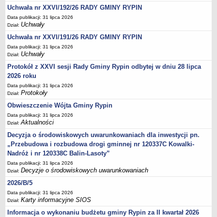
Sesje Rady Gminy Rypin
Uchwała nr XXVI/192/26 RADY GMINY RYPIN
PRAWO LOKALNE
Data publikacji: 31 lipca 2026
Statut
Uchwały
Dział:
Uchwała nr XXVI/191/26 RADY GMINY RYPIN
Strategia rozwoju
Data publikacji: 31 lipca 2026
Uchwały
Uchwały
Dział:
Projekty uchwał
Protokół z XXVI sesji Rady Gminy Rypin odbytej w dniu 28 lipca
Protokoły
2026 roku
Data publikacji: 31 lipca 2026
Imienne wykazy głosowań radnych
Protokoły
Dział:
Postać dokumentów
Obwieszczenie Wójta Gminy Rypin
Akty Prawne, Dzienniki Ustaw, Monitory Polskie
Data publikacji: 31 lipca 2026
Aktualności
Dział:
Prawo miejscowe
Decyzja o środowiskowych uwarunkowaniach dla inwestycji pn.
Zarządzenia
„Przebudowa i rozbudowa drogi gminnej nr 120337C Kowalki-
Studium uwarunkowań i kierunków zagospodarowania
Nadróż i nr 120338C Balin-Lasoty”
przestrzennego
Data publikacji: 31 lipca 2026
Decyzje o środowiskowych uwarunkowaniach
Dział:
Dane przestrzenne - MPZP
2026/B/5
Stałe obwody głosowania, numery, granice oraz siedziby
Data publikacji: 31 lipca 2026
obwodowych komisji wyborczych, opis granic okręgów wyborczych
Karty informacyjne SIOS
Dział:
Plan ogólny gminy Rypin
Informacja o wykonaniu budżetu gminy Rypin za II kwartał 2026