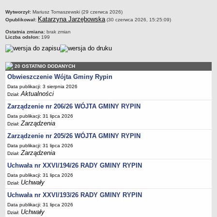
Regulamin naboru na wolne stanowiska urzędnicze
metryczka
Wytworzył:
Mariusz Tomaszewski (29 czerwca 2026)
Ogłoszenia o naborze na wolne stanowiska urzędnicze
Katarzyna Jarzębowska
Opublikował:
(30 czerwca 2026, 15:25:09)
Lista kandydatów spełniających wymagania formalne w naborach na
Ostatnia zmiana:
brak zmian
wolne stanowiska urzędnicze
Liczba odsłon:
199
Wyniki naboru na wolne stanowiska urzędnicze
Petycje
20 OSTATNIO DODANYCH
Sygnaliści
Obwieszczenie Wójta Gminy Rypin
Galeria
Data publikacji: 3 sierpnia 2026
Aktualności
Dział:
Raporty o stanie dostępności
Zarządzenie nr 206/26 WÓJTA GMINY RYPIN
Wnioski
Data publikacji: 31 lipca 2026
WŁADZE I STRUKTURA
Zarządzenia
Dział:
Struktura organizacyjna
Zarządzenie nr 205/26 WÓJTA GMINY RYPIN
Rada gminy
Data publikacji: 31 lipca 2026
Zarządzenia
Dział:
Wójt
Uchwała nr XXVI/194/26 RADY GMINY RYPIN
Urząd gminy
Data publikacji: 31 lipca 2026
Jednostki organizacyjne, GOPS, Instytucja kultury, OSP
Uchwały
Dział:
Uchwała nr XXVI/193/26 RADY GMINY RYPIN
Jednostki pomocnicze - sołectwa
Data publikacji: 31 lipca 2026
Plan pracy komisji rewizyjnej
Uchwały
Dział: