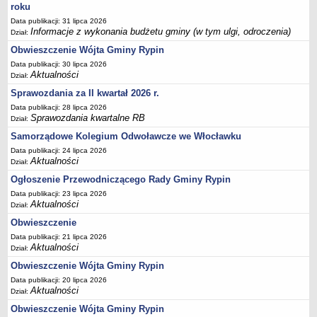
FINANSE GMINY
roku
Budżet
Data publikacji: 31 lipca 2026
Informacje z wykonania budżetu gminy (w tym ulgi, odroczenia)
Dział:
Zmiany budżetu
Obwieszczenie Wójta Gminy Rypin
Wieloletnia Prognoza Finansowa
Data publikacji: 30 lipca 2026
Majątek gminy
Aktualności
Dział:
Majątek jednostek organizacyjnych
Sprawozdania za II kwartał 2026 r.
Dług publiczny
Data publikacji: 28 lipca 2026
Sprawozdania kwartalne RB
Dział:
Realizacja inwestycji
Samorządowe Kolegium Odwoławcze we Włocławku
Sprawozdania z wykonania budżetu
Data publikacji: 24 lipca 2026
Aktualności
Dział:
Sprawozdania kwartalne RB
Ogłoszenie Przewodniczącego Rady Gminy Rypin
Sprawozdania finansowe
Data publikacji: 23 lipca 2026
Informacje z wykonania budżetu gminy (w tym ulgi, odroczenia)
Aktualności
Dział:
Interpretacje indywidualne
Obwieszczenie
SPRAWY DO ZAŁATWIENIA
Data publikacji: 21 lipca 2026
Aktualności
Dział:
BUDOWA PRZYDOMOWYCH OCZYSZCZALNI ŚCIEKÓW -
DOFINANSOWANIE
Obwieszczenie Wójta Gminy Rypin
Data publikacji: 20 lipca 2026
Preferencyjny zakup węgla
Aktualności
Dział:
Wykaz spraw
Obwieszczenie Wójta Gminy Rypin