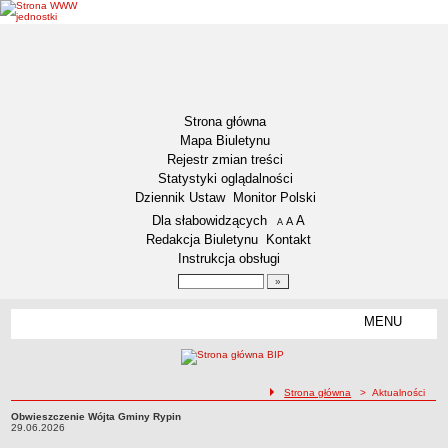
Strona główna
Mapa Biuletynu
Rejestr zmian treści
Statystyki oglądalności
Dziennik Ustaw
Monitor Polski
Menu dodatkowe
Dla słabowidzących
A
powiększ czcionkę
A
standardowy rozmiar czcionki
A
pomniejsz czcionkę
Redakcja Biuletynu
Kontakt
Instrukcja obsługi
Wyszukiwarka artykułów
Szukaj
MENU
Menu
DEKLARACJA DOSTĘPNOŚCI
NASZA GMINA
Status gminy
ścieżka nawigacji
Strona główna
> Aktualności
Lokalizacja
Obwieszczenie Wójta Gminy Rypin
Obwieszczenie Wójta Gminy Rypin29.06.2026
29.06.2026
Insygnia gminy