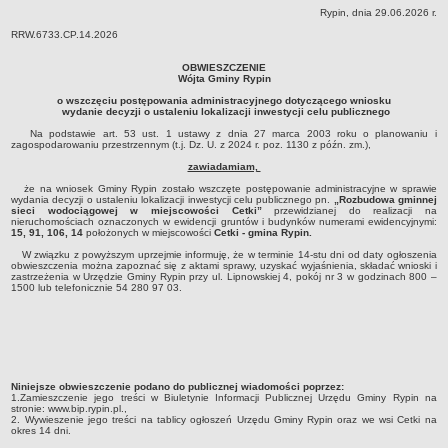
Rypin, dnia 29.06.2026 r.
Dane statystyczne
RRW.6733.CP.14.2026
Zadania publiczne
OBWIESZCZENIE
Związki i stowarzyszenia
Wójta Gminy Rypin
Realizacja zadań publicznych
o wszczęciu postępowania administracyjnego dotyczącego wniosku
wydanie decyzji o ustaleniu lokalizacji inwestycji celu publicznego
Rejestr zbiorów danych osobowych
Na podstawie art. 53 ust. 1 ustawy z dnia 27 marca 2003 roku o planowaniu i
zagospodarowaniu przestrzennym (t.j. Dz. U. z 2024 r. poz. 1130 z późn. zm.),
Rejestr instytucji kultury
zawiadamiam,
RODO Klauzule informacyjne
że na wniosek Gminy Rypin zostało wszczęte postępowanie administracyjne w sprawie
AKTUALNOŚCI I OGŁOSZENIA
wydania decyzji o ustaleniu lokalizacji inwestycji celu publicznego pn.
„Rozbudowa gminnej
sieci wodociągowej w miejscowości Cetki”
przewidzianej do realizacji na
URZĄD GMINY
nieruchomościach oznaczonych w ewidencji gruntów i budynków numerami ewidencyjnymi:
15, 91, 106, 14
położonych w miejscowości
Cetki - gmina Rypin.
Dane teleadresowe
W związku z powyższym uprzejmie informuję, że w terminie 14-stu dni od daty ogłoszenia
obwieszczenia można zapoznać się z aktami sprawy, uzyskać wyjaśnienia, składać wnioski i
Tabela informacyjna
zastrzeżenia w Urzędzie Gminy Rypin przy ul. Lipnowskiej 4, pokój nr 3 w godzinach 800 –
1500 lub telefonicznie 54 280 97 03.
Czas pracy urzędu
Nr konta bankowego, NIP, REGON
Pracownicy urzędu - urząd gminy
Pracownicy urzędu - baza magazynowo - warsztatowa
Niniejsze obwieszczenie podano do publicznej wiadomości poprzez:
Kompetencje referatów
1.Zamieszczenie jego treści w Biuletynie Informacji Publicznej Urzędu Gminy Rypin na
stronie: www.bip.rypin.pl.,
2. Wywieszenie jego treści na tablicy ogłoszeń Urzędu Gminy Rypin oraz we wsi Cetki na
Regulamin organizacyjny
okres 14 dni.