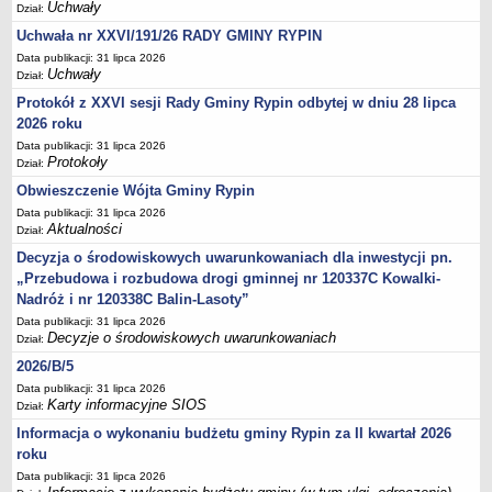
Sesje Rady Gminy Rypin
Uchwały
Dział:
PRAWO LOKALNE
Uchwała nr XXVI/191/26 RADY GMINY RYPIN
Statut
Data publikacji: 31 lipca 2026
Uchwały
Dział:
Strategia rozwoju
Protokół z XXVI sesji Rady Gminy Rypin odbytej w dniu 28 lipca
Uchwały
2026 roku
Projekty uchwał
Data publikacji: 31 lipca 2026
Protokoły
Dział:
Protokoły
Obwieszczenie Wójta Gminy Rypin
Imienne wykazy głosowań radnych
Data publikacji: 31 lipca 2026
Postać dokumentów
Aktualności
Dział:
Akty Prawne, Dzienniki Ustaw, Monitory Polskie
Decyzja o środowiskowych uwarunkowaniach dla inwestycji pn.
„Przebudowa i rozbudowa drogi gminnej nr 120337C Kowalki-
Prawo miejscowe
Nadróż i nr 120338C Balin-Lasoty”
Zarządzenia
Data publikacji: 31 lipca 2026
Decyzje o środowiskowych uwarunkowaniach
Dział:
Studium uwarunkowań i kierunków zagospodarowania
przestrzennego
2026/B/5
Data publikacji: 31 lipca 2026
Dane przestrzenne - MPZP
Karty informacyjne SIOS
Dział:
Stałe obwody głosowania, numery, granice oraz siedziby
Informacja o wykonaniu budżetu gminy Rypin za II kwartał 2026
obwodowych komisji wyborczych, opis granic okręgów wyborczych
roku
Plan ogólny gminy Rypin
Data publikacji: 31 lipca 2026