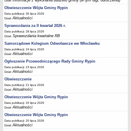
Informacje z wykonania budżetu gminy (w tym ulgi, odroczenia)
FINANSE GMINY
Dział:
Budżet
Obwieszczenie Wójta Gminy Rypin
Data publikacji: 30 lipca 2026
Zmiany budżetu
Aktualności
Dział:
Wieloletnia Prognoza Finansowa
Sprawozdania za II kwartał 2026 r.
Majątek gminy
Data publikacji: 28 lipca 2026
Sprawozdania kwartalne RB
Dział:
Majątek jednostek organizacyjnych
Samorządowe Kolegium Odwoławcze we Włocławku
Dług publiczny
Data publikacji: 24 lipca 2026
Realizacja inwestycji
Aktualności
Dział:
Sprawozdania z wykonania budżetu
Ogłoszenie Przewodniczącego Rady Gminy Rypin
Sprawozdania kwartalne RB
Data publikacji: 23 lipca 2026
Aktualności
Dział:
Sprawozdania finansowe
Obwieszczenie
Informacje z wykonania budżetu gminy (w tym ulgi, odroczenia)
Data publikacji: 21 lipca 2026
Aktualności
Dział:
Interpretacje indywidualne
Obwieszczenie Wójta Gminy Rypin
SPRAWY DO ZAŁATWIENIA
BUDOWA PRZYDOMOWYCH OCZYSZCZALNI ŚCIEKÓW -
Data publikacji: 20 lipca 2026
Aktualności
Dział:
DOFINANSOWANIE
Obwieszczenie Wójta Gminy Rypin
Preferencyjny zakup węgla
Data publikacji: 20 lipca 2026
Wykaz spraw
Aktualności
Dział: