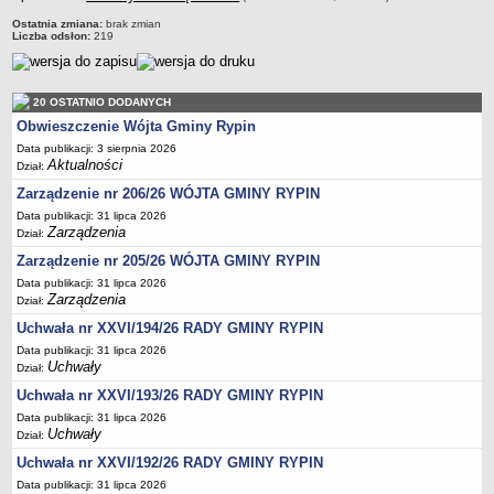
Regulamin naboru na wolne stanowiska urzędnicze
Ostatnia zmiana:
brak zmian
Ogłoszenia o naborze na wolne stanowiska urzędnicze
Liczba odsłon:
219
Lista kandydatów spełniających wymagania formalne w naborach na
wolne stanowiska urzędnicze
20 OSTATNIO DODANYCH
Wyniki naboru na wolne stanowiska urzędnicze
Obwieszczenie Wójta Gminy Rypin
Petycje
Data publikacji: 3 sierpnia 2026
Aktualności
Sygnaliści
Dział:
Zarządzenie nr 206/26 WÓJTA GMINY RYPIN
Galeria
Data publikacji: 31 lipca 2026
Raporty o stanie dostępności
Zarządzenia
Dział:
Wnioski
Zarządzenie nr 205/26 WÓJTA GMINY RYPIN
WŁADZE I STRUKTURA
Data publikacji: 31 lipca 2026
Zarządzenia
Struktura organizacyjna
Dział:
Uchwała nr XXVI/194/26 RADY GMINY RYPIN
Rada gminy
Data publikacji: 31 lipca 2026
Wójt
Uchwały
Dział:
Urząd gminy
Uchwała nr XXVI/193/26 RADY GMINY RYPIN
Jednostki organizacyjne, GOPS, Instytucja kultury, OSP
Data publikacji: 31 lipca 2026
Uchwały
Dział:
Jednostki pomocnicze - sołectwa
Uchwała nr XXVI/192/26 RADY GMINY RYPIN
Plan pracy komisji rewizyjnej
Data publikacji: 31 lipca 2026