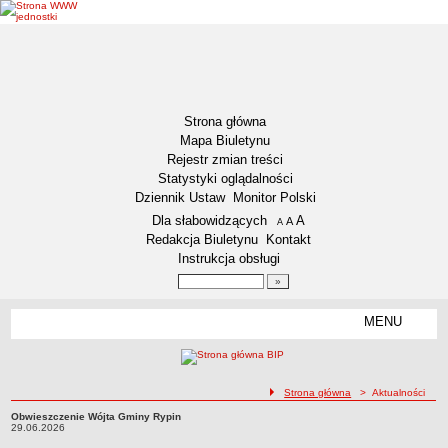
Strona główna
Mapa Biuletynu
Rejestr zmian treści
Statystyki oglądalności
Dziennik Ustaw
Monitor Polski
Menu dodatkowe
Dla słabowidzących
A
powiększ czcionkę
A
standardowy rozmiar czcionki
A
pomniejsz czcionkę
Redakcja Biuletynu
Kontakt
Instrukcja obsługi
Wyszukiwarka artykułów
Szukaj
MENU
Menu
DEKLARACJA DOSTĘPNOŚCI
NASZA GMINA
Status gminy
ścieżka nawigacji
Strona główna
> Aktualności
Lokalizacja
Obwieszczenie Wójta Gminy Rypin
Obwieszczenie Wójta Gminy Rypin29.06.2026
29.06.2026
Insygnia gminy