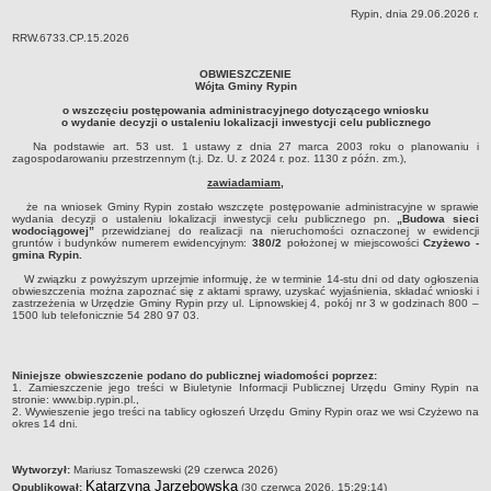
Rypin, dnia 29.06.2026 r.
Dane statystyczne
RRW.6733.CP.15.2026
Zadania publiczne
OBWIESZCZENIE
Związki i stowarzyszenia
Wójta Gminy Rypin
Realizacja zadań publicznych
o wszczęciu postępowania administracyjnego dotyczącego wniosku
o wydanie decyzji o ustaleniu lokalizacji inwestycji celu publicznego
Rejestr zbiorów danych osobowych
Na podstawie art. 53 ust. 1 ustawy z dnia 27 marca 2003 roku o planowaniu i
zagospodarowaniu przestrzennym (t.j. Dz. U. z 2024 r. poz. 1130 z późn. zm.),
Rejestr instytucji kultury
zawiadamiam,
RODO Klauzule informacyjne
że na wniosek Gminy Rypin zostało wszczęte postępowanie administracyjne w sprawie
AKTUALNOŚCI I OGŁOSZENIA
wydania decyzji o ustaleniu lokalizacji inwestycji celu publicznego pn.
„Budowa sieci
wodociągowej”
przewidzianej do realizacji na nieruchomości oznaczonej w ewidencji
URZĄD GMINY
gruntów i budynków numerem ewidencyjnym:
380/2
położonej w miejscowości
Czyżewo -
gmina Rypin.
Dane teleadresowe
W związku z powyższym uprzejmie informuję, że w terminie 14-stu dni od daty ogłoszenia
obwieszczenia można zapoznać się z aktami sprawy, uzyskać wyjaśnienia, składać wnioski i
Tabela informacyjna
zastrzeżenia w Urzędzie Gminy Rypin przy ul. Lipnowskiej 4, pokój nr 3 w godzinach 800 –
1500 lub telefonicznie 54 280 97 03.
Czas pracy urzędu
Nr konta bankowego, NIP, REGON
Niniejsze obwieszczenie podano do publicznej wiadomości poprzez:
Pracownicy urzędu - urząd gminy
1. Zamieszczenie jego treści w Biuletynie Informacji Publicznej Urzędu Gminy Rypin na
stronie: www.bip.rypin.pl.,
Pracownicy urzędu - baza magazynowo - warsztatowa
2. Wywieszenie jego treści na tablicy ogłoszeń Urzędu Gminy Rypin oraz we wsi Czyżewo na
okres 14 dni.
Kompetencje referatów
Regulamin organizacyjny
metryczka
Wytworzył:
Mariusz Tomaszewski (29 czerwca 2026)
Katarzyna Jarzębowska
Opublikował:
(30 czerwca 2026, 15:29:14)