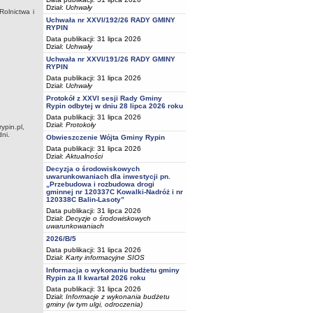
Dział:
Uchwały
olnictwa i
Uchwała nr XXVI/192/26 RADY GMINY
RYPIN
Data publikacji: 31 lipca 2026
Dział:
Uchwały
Uchwała nr XXVI/191/26 RADY GMINY
RYPIN
Data publikacji: 31 lipca 2026
Dział:
Uchwały
Protokół z XXVI sesji Rady Gminy
Rypin odbytej w dniu 28 lipca 2026 roku
Data publikacji: 31 lipca 2026
Dział:
Protokoły
ypin.pl,
ni.
Obwieszczenie Wójta Gminy Rypin
Data publikacji: 31 lipca 2026
Dział:
Aktualności
Decyzja o środowiskowych
uwarunkowaniach dla inwestycji pn.
„Przebudowa i rozbudowa drogi
gminnej nr 120337C Kowalki-Nadróż i nr
120338C Balin-Lasoty”
Data publikacji: 31 lipca 2026
Dział:
Decyzje o środowiskowych
uwarunkowaniach
2026/B/5
Data publikacji: 31 lipca 2026
Dział:
Karty informacyjne SIOS
Informacja o wykonaniu budżetu gminy
Rypin za II kwartał 2026 roku
Data publikacji: 31 lipca 2026
Dział:
Informacje z wykonania budżetu
gminy (w tym ulgi, odroczenia)