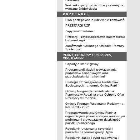
Wniosek o przyznanie dotacji celowej na
wymianę źródeł ciepła
P R Z E T A R G I
Plan postepowań o udzielenie zamówień
PRZETARGI UZP
Zapytania ofertowe
Przetargi - zbycie,dzierżawa,najem mienia
komunalnego
Zamówienia Gminnego Ośrodka Pomocy
Społecznej
PLANY, PROGRAMY DZIAŁANIA,
REGULAMINY
Raporty o stanie gminy
Program profilaktyki i rozwiązywania
problemów alkoholowych oraz
przeciwdziałania narkomanii
Strategia Rozwiązywania Problemów
Społecznych na terenie Gminy Rypin
Gminny Program Przeciwdziałania
Przemocy w Rodzinie oraz Ochrony Ofiar
Przemocy w Rodzinie
Gminny Program Wspierania Rodziny na
lata 2023 - 2025
Program współpracy Gminy Rypin z
organizacjami pozarządowymi oraz innymi
podmiotami prowadzącymi działalność
pożytku publicznego
Regulamin utrzymania czystości i
porządku na terenie gminy Rypin
Regulamin zasad i trybu nadawania i