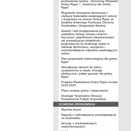
pozbawiania tytułów ,,Honorowy Obywatel
Gminy Rypin' i ,,Zasłużony dla Gminy
Rypin'
Regulamin dotowania demontażu i
utylizacji materiałów zawierających azbest
z budynków na terenie Gminy Rypin ze
środków Gminnego Funduszu Ochrony
Środowiska i Gospodarki Wodnej
Zasady i tryb postępowania przy
udzielaniu dotacji celowej osobom
fizycznym i wspólnotom mieszkaniowym
nie prowadzącym działalności
gospodarczej na realizację zadań w
zakresie demontażu, transportu i
unieszkodliwiania odpadów zawierających
azbes
Plan gospodarki niskoemisyjnej dla gminy
Rypin
Aktualizacja założeń do planu
zaopatrzenia w ciepło, energię
elektryczną i paliwa gazowe dla gminy
Rypin
Program Rewitalizacji Gminy Rypin na lata
2016-2023
Plany rozwoju gminy i miejscowości
Strategie Terytorialne Obszaru
Prowadzenia Polityki Terytorialnej
OCHRONA ŚRODOWISKA
Wycinka drzew
Raporty o oddziaływaniu przedsięwzięcia
na środowisko
Decyzje o środowiskowych
uwarunkowaniach