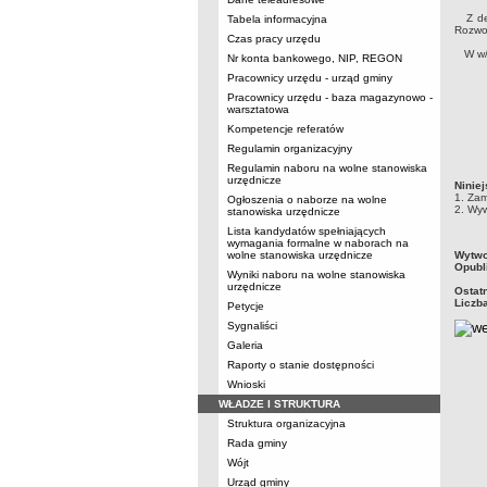
Z dec
Tabela informacyjna
Rozwoj
Czas pracy urzędu
W w/w 
Nr konta bankowego, NIP, REGON
Pracownicy urzędu - urząd gminy
Pracownicy urzędu - baza magazynowo -
warsztatowa
Kompetencje referatów
Regulamin organizacyjny
Regulamin naboru na wolne stanowiska
urzędnicze
Ninie
1. Zam
Ogłoszenia o naborze na wolne
2. Wyw
stanowiska urzędnicze
Lista kandydatów spełniających
wymagania formalne w naborach na
metry
wolne stanowiska urzędnicze
Wytwo
Opubl
Wyniki naboru na wolne stanowiska
urzędnicze
Ostat
Liczb
Petycje
Sygnaliści
Galeria
Raporty o stanie dostępności
Wnioski
WŁADZE I STRUKTURA
Struktura organizacyjna
Rada gminy
Wójt
Urząd gminy