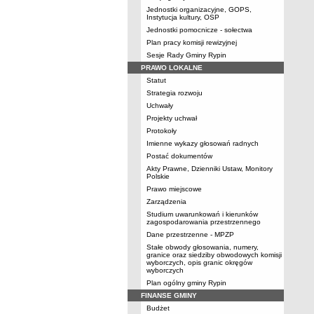
Jednostki organizacyjne, GOPS,
Instytucja kultury, OSP
Jednostki pomocnicze - sołectwa
Plan pracy komisji rewizyjnej
Sesje Rady Gminy Rypin
PRAWO LOKALNE
Statut
Strategia rozwoju
Uchwały
Projekty uchwał
Protokoły
Imienne wykazy głosowań radnych
Postać dokumentów
Akty Prawne, Dzienniki Ustaw, Monitory
Polskie
Prawo miejscowe
Zarządzenia
Studium uwarunkowań i kierunków
zagospodarowania przestrzennego
Dane przestrzenne - MPZP
Stałe obwody głosowania, numery,
granice oraz siedziby obwodowych komisji
wyborczych, opis granic okręgów
wyborczych
Plan ogólny gminy Rypin
FINANSE GMINY
Budżet