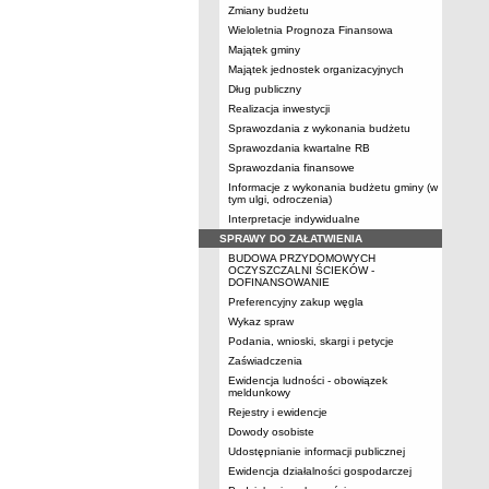
Zmiany budżetu
Wieloletnia Prognoza Finansowa
Majątek gminy
Majątek jednostek organizacyjnych
Dług publiczny
Realizacja inwestycji
Sprawozdania z wykonania budżetu
Sprawozdania kwartalne RB
Sprawozdania finansowe
Informacje z wykonania budżetu gminy (w
tym ulgi, odroczenia)
Interpretacje indywidualne
SPRAWY DO ZAŁATWIENIA
BUDOWA PRZYDOMOWYCH
OCZYSZCZALNI ŚCIEKÓW -
DOFINANSOWANIE
Preferencyjny zakup węgla
Wykaz spraw
Podania, wnioski, skargi i petycje
Zaświadczenia
Ewidencja ludności - obowiązek
meldunkowy
Rejestry i ewidencje
Dowody osobiste
Udostępnianie informacji publicznej
Ewidencja działalności gospodarczej