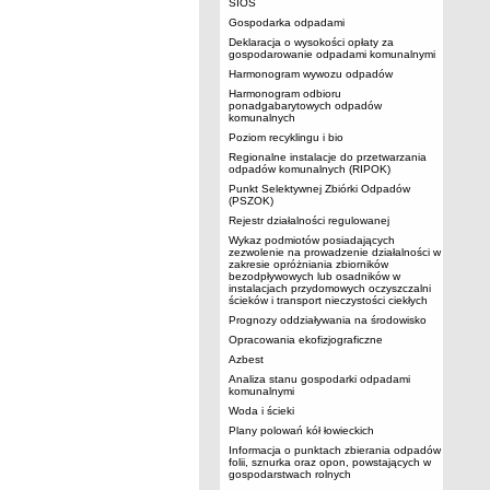
SIOS
Gospodarka odpadami
Deklaracja o wysokości opłaty za
gospodarowanie odpadami komunalnymi
Harmonogram wywozu odpadów
Harmonogram odbioru
ponadgabarytowych odpadów
komunalnych
Poziom recyklingu i bio
Regionalne instalacje do przetwarzania
odpadów komunalnych (RIPOK)
Punkt Selektywnej Zbiórki Odpadów
(PSZOK)
Rejestr działalności regulowanej
Wykaz podmiotów posiadających
zezwolenie na prowadzenie działalności w
zakresie opróżniania zbiorników
bezodpływowych lub osadników w
instalacjach przydomowych oczyszczalni
ścieków i transport nieczystości ciekłych
Prognozy oddziaływania na środowisko
Opracowania ekofizjograficzne
Azbest
Analiza stanu gospodarki odpadami
komunalnymi
Woda i ścieki
Plany polowań kół łowieckich
Informacja o punktach zbierania odpadów
folii, sznurka oraz opon, powstających w
gospodarstwach rolnych