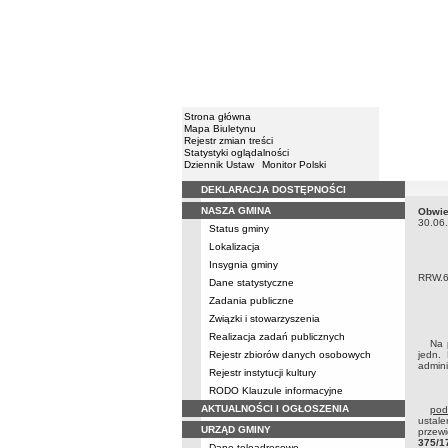
Strona główna
Mapa Biuletynu
Rejestr zmian treści
Statystyki oglądalności
Dziennik Ustaw
Monitor Polski
DEKLARACJA DOSTĘPNOŚCI
Menu
NASZA GMINA
Obwie
Obwie
30.06
Status gminy
Lokalizacja
Insygnia gminy
RRW.6
Dane statystyczne
Zadania publiczne
Związki i stowarzyszenia
Realizacja zadań publicznych
Na po
Rejestr zbiorów danych osobowych
jedn.
admini
Rejestr instytucji kultury
RODO Klauzule informacyjne
AKTUALNOŚCI I OGŁOSZENIA
pod
ustal
URZĄD GMINY
przewi
375/1
Dane teleadresowe