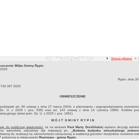
ścieżka nawigacji
Strona główna
> Ak
szczenie Wójta Gminy Rypin
szczenie Wójta Gminy Rypin30.06.2026
.2026
Rypin, dnia 30
730.367.2025
OBWIESZCZENIE
dstawie art. 60 ustawy z dnia 27 marca 2003r. o planowaniu i zagospodarowaniu przestrzen
 Dz. U. z 2026 r. poz. 538) oraz art. 104 ustawy z dnia 14 czerwca 1960r. Kodeks po
stracyjnego (tekst jedn. Dz. U. z 2025 r. poz. 1691)
W Ó J T G M I N Y R Y P I N
aje do publicznej wiadomości,
że na wniosek
Pani Marty Dreślińskie
j wydano decyzję admini
eniu warunków zabudowy dla inwestycji pn.
„Budowa budynku mieszkalnego jednoro
dzianej do realizacji na nieruchomości oznaczonej w ewidencji gruntów i budynków numerem ew
7
położonej w miejscowości
Rusinowo - gmina Rypin.