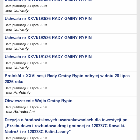
Regulamin naboru na wolne stanowiska urzędnicze
Data publikacji: 31 lipca 2026
Ogłoszenia o naborze na wolne stanowiska urzędnicze
Uchwały
Dział:
Lista kandydatów spełniających wymagania formalne w naborach na
Uchwała nr XXVI/193/26 RADY GMINY RYPIN
wolne stanowiska urzędnicze
Data publikacji: 31 lipca 2026
Uchwały
Dział:
Wyniki naboru na wolne stanowiska urzędnicze
Uchwała nr XXVI/192/26 RADY GMINY RYPIN
Petycje
Data publikacji: 31 lipca 2026
Sygnaliści
Uchwały
Dział:
Galeria
Uchwała nr XXVI/191/26 RADY GMINY RYPIN
Raporty o stanie dostępności
Data publikacji: 31 lipca 2026
Uchwały
Dział:
Wnioski
Protokół z XXVI sesji Rady Gminy Rypin odbytej w dniu 28 lipca
WŁADZE I STRUKTURA
2026 roku
Struktura organizacyjna
Data publikacji: 31 lipca 2026
Protokoły
Rada gminy
Dział:
Obwieszczenie Wójta Gminy Rypin
Wójt
Data publikacji: 31 lipca 2026
Urząd gminy
Aktualności
Dział:
Jednostki organizacyjne, GOPS, Instytucja kultury, OSP
Decyzja o środowiskowych uwarunkowaniach dla inwestycji pn.
„Przebudowa i rozbudowa drogi gminnej nr 120337C Kowalki-
Jednostki pomocnicze - sołectwa
Nadróż i nr 120338C Balin-Lasoty”
Plan pracy komisji rewizyjnej
Data publikacji: 31 lipca 2026