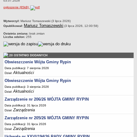
03.07.2026
wiosenne03.07.2026
Dane statystyczne
ogłoszenie (85kB)
Zadania publiczne
metryczka
Wytworzył:
Mariusz Tomaszewski (3 lipca 2026)
Związki i stowarzyszenia
Mariusz Tomaszewski
Opublikował:
(3 lipca 2026, 12:00:58)
Realizacja zadań publicznych
Ostatnia zmiana:
brak zmian
Liczba odsłon:
255
Rejestr zbiorów danych osobowych
Rejestr instytucji kultury
RODO Klauzule informacyjne
20 OSTATNIO DODANYCH
AKTUALNOŚCI I OGŁOSZENIA
Obwieszczenie Wójta Gminy Rypin
URZĄD GMINY
Data publikacji: 7 sierpnia 2026
Aktualności
Dział:
Dane teleadresowe
Obwieszczenie Wójta Gminy Rypin
Tabela informacyjna
Data publikacji: 3 sierpnia 2026
Czas pracy urzędu
Aktualności
Dział:
Nr konta bankowego, NIP, REGON
Zarządzenie nr 206/26 WÓJTA GMINY RYPIN
Pracownicy urzędu - urząd gminy
Data publikacji: 31 lipca 2026
Zarządzenia
Dział:
Pracownicy urzędu - baza magazynowo - warsztatowa
Zarządzenie nr 205/26 WÓJTA GMINY RYPIN
Kompetencje referatów
Data publikacji: 31 lipca 2026
Zarządzenia
Dział:
Regulamin organizacyjny
Uchwała nr XXVI/194/26 RADY GMINY RYPIN