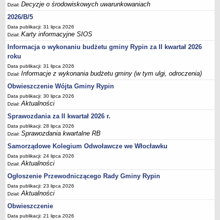
Sesje Rady Gminy Rypin
Decyzje o środowiskowych uwarunkowaniach
Dział:
PRAWO LOKALNE
2026/B/5
Statut
Data publikacji: 31 lipca 2026
Karty informacyjne SIOS
Dział:
Strategia rozwoju
Informacja o wykonaniu budżetu gminy Rypin za II kwartał 2026
Uchwały
roku
Projekty uchwał
Data publikacji: 31 lipca 2026
Informacje z wykonania budżetu gminy (w tym ulgi, odroczenia)
Dział:
Protokoły
Obwieszczenie Wójta Gminy Rypin
Imienne wykazy głosowań radnych
Data publikacji: 30 lipca 2026
Postać dokumentów
Aktualności
Dział:
Akty Prawne, Dzienniki Ustaw, Monitory Polskie
Sprawozdania za II kwartał 2026 r.
Data publikacji: 28 lipca 2026
Prawo miejscowe
Sprawozdania kwartalne RB
Dział:
Zarządzenia
Samorządowe Kolegium Odwoławcze we Włocławku
Studium uwarunkowań i kierunków zagospodarowania
Data publikacji: 24 lipca 2026
przestrzennego
Aktualności
Dział:
Dane przestrzenne - MPZP
Ogłoszenie Przewodniczącego Rady Gminy Rypin
Data publikacji: 23 lipca 2026
Stałe obwody głosowania, numery, granice oraz siedziby
Aktualności
Dział:
obwodowych komisji wyborczych, opis granic okręgów wyborczych
Obwieszczenie
Plan ogólny gminy Rypin
Data publikacji: 21 lipca 2026