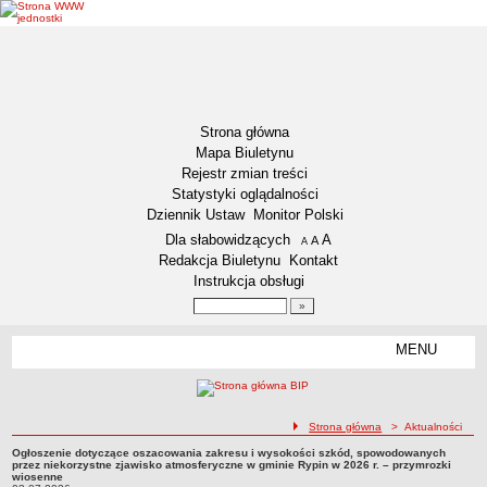
Strona główna
Mapa Biuletynu
Rejestr zmian treści
Statystyki oglądalności
Dziennik Ustaw
Monitor Polski
Menu dodatkowe
Dla słabowidzących
A
powiększ czcionkę
A
standardowy rozmiar czcionki
A
pomniejsz czcionkę
Redakcja Biuletynu
Kontakt
Instrukcja obsługi
Wyszukiwarka artykułów
Szukaj
MENU
Menu
DEKLARACJA DOSTĘPNOŚCI
NASZA GMINA
Status gminy
ścieżka nawigacji
Strona główna
> Aktualności
Lokalizacja
Ogłoszenie dotyczące oszacowania zakresu i wysokości szkód, spowodowanych
Ogłoszenie dotyczące oszacowania zakresu i wysokości szkód, spowodowanych
przez niekorzystne zjawisko atmosferyczne w gminie Rypin w 2026 r. – przymrozki
przez niekorzystne zjawisko atmosferyczne w gminie Rypin w 2026 r. – przymrozki
wiosenne
Insygnia gminy