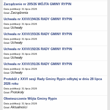
Regulamin naboru na wolne stanowiska urzędnicze
Zarządzenie nr 205/26 WÓJTA GMINY RYPIN
Ogłoszenia o naborze na wolne stanowiska urzędnicze
Data publikacji: 31 lipca 2026
Zarządzenia
Lista kandydatów spełniających wymagania formalne w naborach na
Dział:
wolne stanowiska urzędnicze
Uchwała nr XXVI/194/26 RADY GMINY RYPIN
Wyniki naboru na wolne stanowiska urzędnicze
Data publikacji: 31 lipca 2026
Uchwały
Dział:
Petycje
Uchwała nr XXVI/193/26 RADY GMINY RYPIN
Sygnaliści
Data publikacji: 31 lipca 2026
Uchwały
Dział:
Galeria
Uchwała nr XXVI/192/26 RADY GMINY RYPIN
Raporty o stanie dostępności
Data publikacji: 31 lipca 2026
Wnioski
Uchwały
Dział:
WŁADZE I STRUKTURA
Uchwała nr XXVI/191/26 RADY GMINY RYPIN
Struktura organizacyjna
Data publikacji: 31 lipca 2026
Uchwały
Dział:
Rada gminy
Protokół z XXVI sesji Rady Gminy Rypin odbytej w dniu 28 lipca
Wójt
2026 roku
Urząd gminy
Data publikacji: 31 lipca 2026
Protokoły
Jednostki organizacyjne, GOPS, Instytucja kultury, OSP
Dział:
Obwieszczenie Wójta Gminy Rypin
Jednostki pomocnicze - sołectwa
Data publikacji: 31 lipca 2026
Plan pracy komisji rewizyjnej
Aktualności
Dział: