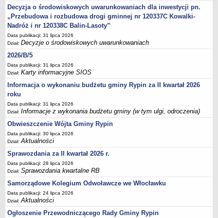
Sesje Rady Gminy Rypin
Decyzja o środowiskowych uwarunkowaniach dla inwestycji pn.
PRAWO LOKALNE
„Przebudowa i rozbudowa drogi gminnej nr 120337C Kowalki-
Statut
Nadróż i nr 120338C Balin-Lasoty”
Data publikacji: 31 lipca 2026
Strategia rozwoju
Decyzje o środowiskowych uwarunkowaniach
Dział:
Uchwały
2026/B/5
Projekty uchwał
Data publikacji: 31 lipca 2026
Karty informacyjne SIOS
Dział:
Protokoły
Informacja o wykonaniu budżetu gminy Rypin za II kwartał 2026
Imienne wykazy głosowań radnych
roku
Postać dokumentów
Data publikacji: 31 lipca 2026
Informacje z wykonania budżetu gminy (w tym ulgi, odroczenia)
Dział:
Akty Prawne, Dzienniki Ustaw, Monitory Polskie
Obwieszczenie Wójta Gminy Rypin
Prawo miejscowe
Data publikacji: 30 lipca 2026
Zarządzenia
Aktualności
Dział:
Studium uwarunkowań i kierunków zagospodarowania
Sprawozdania za II kwartał 2026 r.
przestrzennego
Data publikacji: 28 lipca 2026
Sprawozdania kwartalne RB
Dział:
Dane przestrzenne - MPZP
Samorządowe Kolegium Odwoławcze we Włocławku
Stałe obwody głosowania, numery, granice oraz siedziby
Data publikacji: 24 lipca 2026
obwodowych komisji wyborczych, opis granic okręgów wyborczych
Aktualności
Dział:
Plan ogólny gminy Rypin
Ogłoszenie Przewodniczącego Rady Gminy Rypin