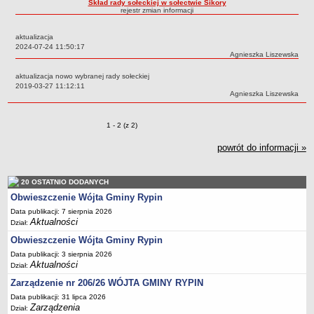
Skład rady sołeckiej w sołectwie Sikory
rejestr zmian informacji
Dane statystyczne
Zadania publiczne
aktualizacja
Data:
2024-07-24 11:50:17
Związki i stowarzyszenia
Autor:
Agnieszka Liszewska
Realizacja zadań publicznych
aktualizacja nowo wybranej rady sołeckiej
Data:
2019-03-27 11:12:11
Rejestr zbiorów danych osobowych
Autor:
Agnieszka Liszewska
Rejestr instytucji kultury
RODO Klauzule informacyjne
Zmiany o pozycjach
1 - 2 (z 2)
AKTUALNOŚCI I OGŁOSZENIA
powrót do informacji »
URZĄD GMINY
Dane teleadresowe
20 OSTATNIO DODANYCH
Tabela informacyjna
Obwieszczenie Wójta Gminy Rypin
Czas pracy urzędu
Data publikacji: 7 sierpnia 2026
Aktualności
Dział:
Nr konta bankowego, NIP, REGON
Obwieszczenie Wójta Gminy Rypin
Pracownicy urzędu - urząd gminy
Data publikacji: 3 sierpnia 2026
Pracownicy urzędu - baza magazynowo - warsztatowa
Aktualności
Dział:
Kompetencje referatów
Zarządzenie nr 206/26 WÓJTA GMINY RYPIN
Regulamin organizacyjny
Data publikacji: 31 lipca 2026
Zarządzenia
Dział: