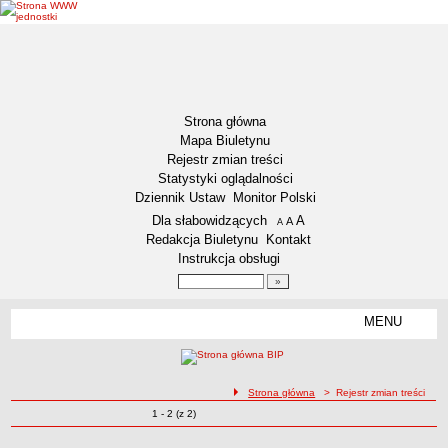
Strona główna
Mapa Biuletynu
Rejestr zmian treści
Statystyki oglądalności
Dziennik Ustaw
Monitor Polski
Menu dodatkowe
Dla słabowidzących
A
powiększ czcionkę
A
standardowy rozmiar czcionki
A
pomniejsz czcionkę
Redakcja Biuletynu
Kontakt
Instrukcja obsługi
Wyszukiwarka artykułów
Szukaj
MENU
Menu
DEKLARACJA DOSTĘPNOŚCI
NASZA GMINA
Status gminy
ścieżka nawigacji
Strona główna
> Rejestr zmian treści
Zmiany o pozycjach
1 - 2 (z 2)
Lokalizacja
Rejestr zmian treści
Insygnia gminy