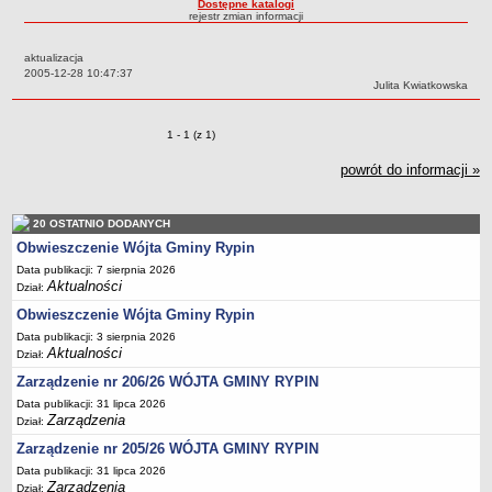
Dostępne katalogi
rejestr zmian informacji
Dane statystyczne
Zadania publiczne
aktualizacja
Data:
2005-12-28 10:47:37
Związki i stowarzyszenia
Autor:
Julita Kwiatkowska
Realizacja zadań publicznych
Rejestr zbiorów danych osobowych
Zmiany o pozycjach
1 - 1 (z 1)
Rejestr instytucji kultury
powrót do informacji »
RODO Klauzule informacyjne
AKTUALNOŚCI I OGŁOSZENIA
20 OSTATNIO DODANYCH
URZĄD GMINY
Obwieszczenie Wójta Gminy Rypin
Dane teleadresowe
Data publikacji: 7 sierpnia 2026
Aktualności
Dział:
Tabela informacyjna
Obwieszczenie Wójta Gminy Rypin
Czas pracy urzędu
Data publikacji: 3 sierpnia 2026
Nr konta bankowego, NIP, REGON
Aktualności
Dział:
Pracownicy urzędu - urząd gminy
Zarządzenie nr 206/26 WÓJTA GMINY RYPIN
Data publikacji: 31 lipca 2026
Pracownicy urzędu - baza magazynowo - warsztatowa
Zarządzenia
Dział:
Kompetencje referatów
Zarządzenie nr 205/26 WÓJTA GMINY RYPIN
Regulamin organizacyjny
Data publikacji: 31 lipca 2026
Zarządzenia
Dział: