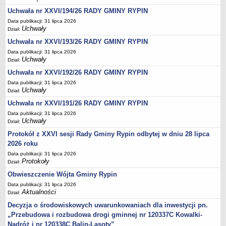
Regulamin naboru na wolne stanowiska urzędnicze
Uchwała nr XXVI/194/26 RADY GMINY RYPIN
Ogłoszenia o naborze na wolne stanowiska urzędnicze
Data publikacji: 31 lipca 2026
Lista kandydatów spełniających wymagania formalne w naborach na
Uchwały
Dział:
wolne stanowiska urzędnicze
Uchwała nr XXVI/193/26 RADY GMINY RYPIN
Wyniki naboru na wolne stanowiska urzędnicze
Data publikacji: 31 lipca 2026
Uchwały
Dział:
Petycje
Uchwała nr XXVI/192/26 RADY GMINY RYPIN
Sygnaliści
Data publikacji: 31 lipca 2026
Galeria
Uchwały
Dział:
Raporty o stanie dostępności
Uchwała nr XXVI/191/26 RADY GMINY RYPIN
Data publikacji: 31 lipca 2026
Wnioski
Uchwały
Dział:
WŁADZE I STRUKTURA
Protokół z XXVI sesji Rady Gminy Rypin odbytej w dniu 28 lipca
Struktura organizacyjna
2026 roku
Rada gminy
Data publikacji: 31 lipca 2026
Protokoły
Dział:
Wójt
Obwieszczenie Wójta Gminy Rypin
Urząd gminy
Data publikacji: 31 lipca 2026
Jednostki organizacyjne, GOPS, Instytucja kultury, OSP
Aktualności
Dział:
Jednostki pomocnicze - sołectwa
Decyzja o środowiskowych uwarunkowaniach dla inwestycji pn.
„Przebudowa i rozbudowa drogi gminnej nr 120337C Kowalki-
Plan pracy komisji rewizyjnej
Nadróż i nr 120338C Balin-Lasoty”