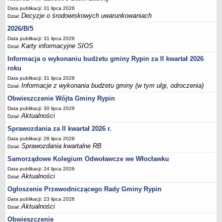
Sesje Rady Gminy Rypin
Data publikacji: 31 lipca 2026
PRAWO LOKALNE
Decyzje o środowiskowych uwarunkowaniach
Dział:
Statut
2026/B/5
Strategia rozwoju
Data publikacji: 31 lipca 2026
Karty informacyjne SIOS
Dział:
Uchwały
Informacja o wykonaniu budżetu gminy Rypin za II kwartał 2026
Projekty uchwał
roku
Protokoły
Data publikacji: 31 lipca 2026
Informacje z wykonania budżetu gminy (w tym ulgi, odroczenia)
Dział:
Imienne wykazy głosowań radnych
Obwieszczenie Wójta Gminy Rypin
Postać dokumentów
Data publikacji: 30 lipca 2026
Akty Prawne, Dzienniki Ustaw, Monitory Polskie
Aktualności
Dział:
Prawo miejscowe
Sprawozdania za II kwartał 2026 r.
Data publikacji: 28 lipca 2026
Zarządzenia
Sprawozdania kwartalne RB
Dział:
Studium uwarunkowań i kierunków zagospodarowania
Samorządowe Kolegium Odwoławcze we Włocławku
przestrzennego
Data publikacji: 24 lipca 2026
Dane przestrzenne - MPZP
Aktualności
Dział:
Ogłoszenie Przewodniczącego Rady Gminy Rypin
Stałe obwody głosowania, numery, granice oraz siedziby
obwodowych komisji wyborczych, opis granic okręgów wyborczych
Data publikacji: 23 lipca 2026
Aktualności
Dział:
Plan ogólny gminy Rypin
Obwieszczenie