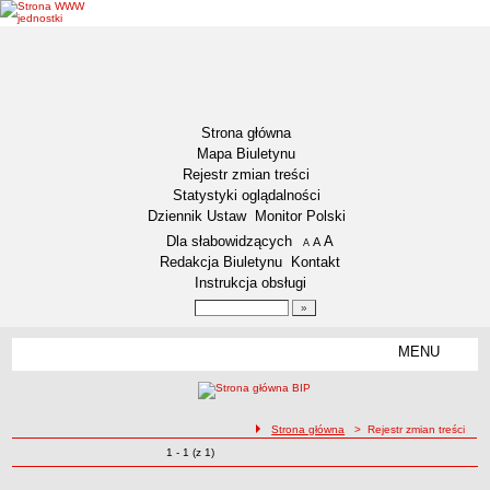
Strona główna
Mapa Biuletynu
Rejestr zmian treści
Statystyki oglądalności
Dziennik Ustaw
Monitor Polski
Menu dodatkowe
Dla słabowidzących
A
powiększ czcionkę
A
standardowy rozmiar czcionki
A
pomniejsz czcionkę
Redakcja Biuletynu
Kontakt
Instrukcja obsługi
Wyszukiwarka artykułów
Szukaj
MENU
Menu
DEKLARACJA DOSTĘPNOŚCI
NASZA GMINA
Status gminy
ścieżka nawigacji
Strona główna
> Rejestr zmian treści
Zmiany o pozycjach
1 - 1 (z 1)
Lokalizacja
Rejestr zmian treści
Insygnia gminy