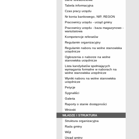
Tabela informacyjna
Czas pracy urzędu
Nr konta bankowego, NIP, REGON
Pracownicy urzędu - urząd gminy
Pracownicy urzędu - baza magazynowo -
warsztatowa
Kompetencje referatów
Regulamin organizacyjny
Regulamin naboru na wolne stanowiska
urzędnicze
Ogłoszenia o naborze na wolne
stanowiska urzędnicze
Lista kandydatów spełniających
wymagania formalne w naborach na
wolne stanowiska urzędnicze
Wyniki naboru na wolne stanowiska
urzędnicze
Petycje
Sygnaliści
Galeria
Raporty o stanie dostępności
Wnioski
WŁADZE I STRUKTURA
Struktura organizacyjna
Rada gminy
Wójt
Urząd gminy