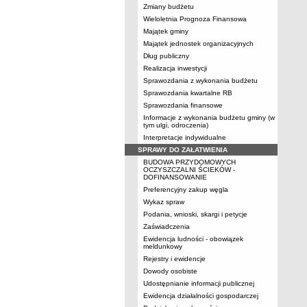
Zmiany budżetu
Wieloletnia Prognoza Finansowa
Majątek gminy
Majątek jednostek organizacyjnych
Dług publiczny
Realizacja inwestycji
Sprawozdania z wykonania budżetu
Sprawozdania kwartalne RB
Sprawozdania finansowe
Informacje z wykonania budżetu gminy (w
tym ulgi, odroczenia)
Interpretacje indywidualne
SPRAWY DO ZAŁATWIENIA
BUDOWA PRZYDOMOWYCH
OCZYSZCZALNI ŚCIEKÓW -
DOFINANSOWANIE
Preferencyjny zakup węgla
Wykaz spraw
Podania, wnioski, skargi i petycje
Zaświadczenia
Ewidencja ludności - obowiązek
meldunkowy
Rejestry i ewidencje
Dowody osobiste
Udostępnianie informacji publicznej
Ewidencja działalności gospodarczej