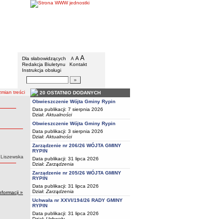
Gmina Rypin
Menu dodatkowe
A
powiększ czcionkę
A
standardowy rozmiar czcionki
Dla słabowidzących
A
pomniejsz czcionkę
Redakcja Biuletynu
Kontakt
Instrukcja obsługi
Wyszukiwarka artykułów
Szukaj
mian treści
20 OSTATNIO DODANYCH
Obwieszczenie Wójta Gminy Rypin
Data publikacji: 7 sierpnia 2026
Dział:
Aktualności
Obwieszczenie Wójta Gminy Rypin
Data publikacji: 3 sierpnia 2026
Dział:
Aktualności
Zarządzenie nr 206/26 WÓJTA GMINY
RYPIN
 Liszewska
Data publikacji: 31 lipca 2026
Dział:
Zarządzenia
Zarządzenie nr 205/26 WÓJTA GMINY
RYPIN
Data publikacji: 31 lipca 2026
Dział:
Zarządzenia
nformacji »
Uchwała nr XXVI/194/26 RADY GMINY
RYPIN
Data publikacji: 31 lipca 2026
Dział:
Uchwały