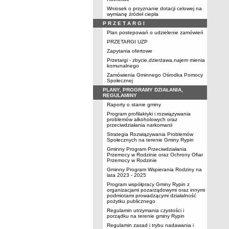
Wniosek o przyznanie dotacji celowej na
wymianę źródeł ciepła
P R Z E T A R G I
Plan postepowań o udzielenie zamówień
PRZETARGI UZP
Zapytania ofertowe
Przetargi - zbycie,dzierżawa,najem mienia
komunalnego
Zamówienia Gminnego Ośrodka Pomocy
Społecznej
PLANY, PROGRAMY DZIAŁANIA,
REGULAMINY
Raporty o stanie gminy
Program profilaktyki i rozwiązywania
problemów alkoholowych oraz
przeciwdziałania narkomanii
Strategia Rozwiązywania Problemów
Społecznych na terenie Gminy Rypin
Gminny Program Przeciwdziałania
Przemocy w Rodzinie oraz Ochrony Ofiar
Przemocy w Rodzinie
Gminny Program Wspierania Rodziny na
lata 2023 - 2025
Program współpracy Gminy Rypin z
organizacjami pozarządowymi oraz innymi
podmiotami prowadzącymi działalność
pożytku publicznego
Regulamin utrzymania czystości i
porządku na terenie gminy Rypin
Regulamin zasad i trybu nadawania i