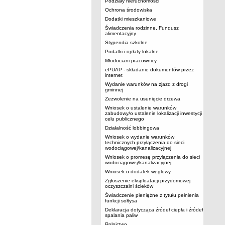
Podziały nieruchomości
Ochrona środowiska
Dodatki mieszkaniowe
Świadczenia rodzinne, Fundusz
alimentacyjny
Stypendia szkolne
Podatki i opłaty lokalne
Młodociani pracownicy
ePUAP - składanie dokumentów przez
internet
Wydanie warunków na zjazd z drogi
gminnej
Zezwolenie na usunięcie drzewa
Wniosek o ustalenie warunków
zabudowy/o ustalenie lokalizacji inwestycji
celu publicznego
Działalność lobbingowa
Wniosek o wydanie warunków
technicznych przyłączenia do sieci
wodociągowej/kanalizacyjnej
Wniosek o promesę przyłączenia do sieci
wodociągowej/kanalizacyjnej
Wniosek o dodatek węglowy
Zgłoszenie eksploatacji przydomowej
oczyszczalni ścieków
Świadczenie pieniężne z tytułu pełnienia
funkcji sołtysa
Deklaracja dotycząca źródeł ciepła i źródeł
spalania paliw
Rolnictwo