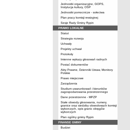
Jednostki organizacyjne, GOPS,
Instytucja kultury, OSP
Jednostki pomocnicze - sołectwa
Plan pracy komisji rewizyjnej
Sesje Rady Gminy Rypin
PRAWO LOKALNE
Statut
Strategia rozwoju
Uchwały
Projekty uchwał
Protokoły
Imienne wykazy głosowań radnych
Postać dokumentów
Akty Prawne, Dzienniki Ustaw, Monitory
Polskie
Prawo miejscowe
Zarządzenia
Studium uwarunkowań i kierunków
zagospodarowania przestrzennego
Dane przestrzenne - MPZP
Stałe obwody głosowania, numery,
granice oraz siedziby obwodowych komisji
wyborczych, opis granic okręgów
wyborczych
Plan ogólny gminy Rypin
FINANSE GMINY
Budżet