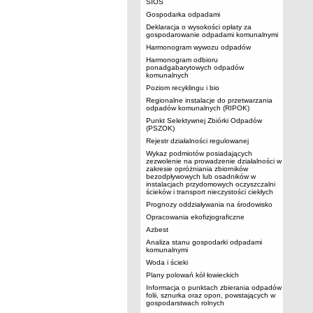
SIOS
Gospodarka odpadami
Deklaracja o wysokości opłaty za
gospodarowanie odpadami komunalnymi
Harmonogram wywozu odpadów
Harmonogram odbioru
ponadgabarytowych odpadów
komunalnych
Poziom recyklingu i bio
Regionalne instalacje do przetwarzania
odpadów komunalnych (RIPOK)
Punkt Selektywnej Zbiórki Odpadów
(PSZOK)
Rejestr działalności regulowanej
Wykaz podmiotów posiadających
zezwolenie na prowadzenie działalności w
zakresie opróżniania zbiorników
bezodpływowych lub osadników w
instalacjach przydomowych oczyszczalni
ścieków i transport nieczystości ciekłych
Prognozy oddziaływania na środowisko
Opracowania ekofizjograficzne
Azbest
Analiza stanu gospodarki odpadami
komunalnymi
Woda i ścieki
Plany polowań kół łowieckich
Informacja o punktach zbierania odpadów
folii, sznurka oraz opon, powstających w
gospodarstwach rolnych