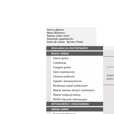
Strona główna
Mapa Biuletynu
Rejestr zmian treści
Statystyki oglądalności
Dziennik Ustaw
Monitor Polski
DEKLARACJA DOSTĘPNOŚCI
Menu
NASZA GMINA
Rejestr 
Status gminy
Lokalizacja
Insygnia gminy
Dane statystyczne
zmiana
Zadania publiczne
Data:
2024-
Związki i stowarzyszenia
Realizacja zadań publicznych
Rejestr zbiorów danych osobowych
Rejestr instytucji kultury
RODO Klauzule informacyjne
AKTUALNOŚCI I OGŁOSZENIA
URZĄD GMINY
Dane teleadresowe