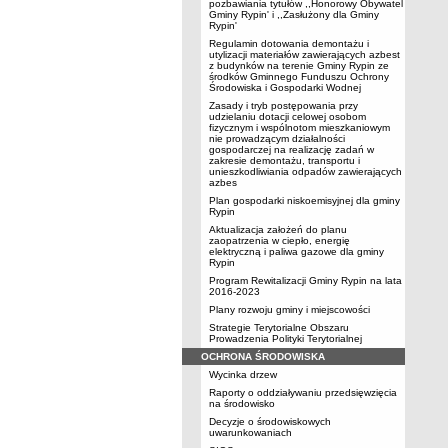
pozbawiania tytułów ,,Honorowy Obywatel
Gminy Rypin' i ,,Zasłużony dla Gminy
Rypin'
Regulamin dotowania demontażu i
utylizacji materiałów zawierających azbest
z budynków na terenie Gminy Rypin ze
środków Gminnego Funduszu Ochrony
Środowiska i Gospodarki Wodnej
Zasady i tryb postępowania przy
udzielaniu dotacji celowej osobom
fizycznym i wspólnotom mieszkaniowym
nie prowadzącym działalności
gospodarczej na realizację zadań w
zakresie demontażu, transportu i
unieszkodliwiania odpadów zawierających
azbes
Plan gospodarki niskoemisyjnej dla gminy
Rypin
Aktualizacja założeń do planu
zaopatrzenia w ciepło, energię
elektryczną i paliwa gazowe dla gminy
Rypin
Program Rewitalizacji Gminy Rypin na lata
2016-2023
Plany rozwoju gminy i miejscowości
Strategie Terytorialne Obszaru
Prowadzenia Polityki Terytorialnej
OCHRONA ŚRODOWISKA
Wycinka drzew
Raporty o oddziaływaniu przedsięwzięcia
na środowisko
Decyzje o środowiskowych
uwarunkowaniach