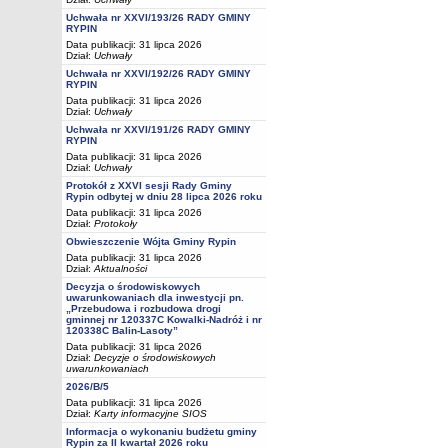
Uchwała nr XXVI/193/26 RADY GMINY
RYPIN
Data publikacji: 31 lipca 2026
Dział:
Uchwały
Uchwała nr XXVI/192/26 RADY GMINY
RYPIN
Data publikacji: 31 lipca 2026
Dział:
Uchwały
Uchwała nr XXVI/191/26 RADY GMINY
RYPIN
Data publikacji: 31 lipca 2026
Dział:
Uchwały
Protokół z XXVI sesji Rady Gminy
Rypin odbytej w dniu 28 lipca 2026 roku
Data publikacji: 31 lipca 2026
Dział:
Protokoły
Obwieszczenie Wójta Gminy Rypin
Data publikacji: 31 lipca 2026
Dział:
Aktualności
Decyzja o środowiskowych
uwarunkowaniach dla inwestycji pn.
„Przebudowa i rozbudowa drogi
gminnej nr 120337C Kowalki-Nadróż i nr
120338C Balin-Lasoty”
Data publikacji: 31 lipca 2026
Dział:
Decyzje o środowiskowych
uwarunkowaniach
2026/B/5
Data publikacji: 31 lipca 2026
Dział:
Karty informacyjne SIOS
Informacja o wykonaniu budżetu gminy
Rypin za II kwartał 2026 roku