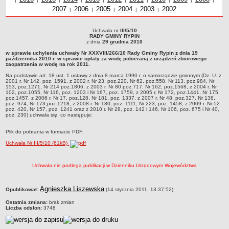
2007
Uchwały z roku
2006
Uchwały z roku
2005
Uchwały z roku
2004
Uchwały z roku
2003
Uchwały z roku
2002
roku
z r
Dane statystyczne
|
|
|
|
|
Zadania publiczne
Uchwała nr
III/5/10
Uchwała nr III/5/10RADY GMINY RYPINz dnia 29 grudnia 2010w sprawie uchylenia
Związki i stowarzyszenia
RADY GMINY RYPIN
uchwały Nr XXXVIII/266/10 Rady Gminy Rypin z dnia 19 października 2010 r. w
z dnia
29 grudnia 2010
sprawie opłaty za wodę pobieraną z urządzeń zbiorowego zaopatrzenia w wodę
Realizacja zadań publicznych
w sprawie uchylenia uchwały Nr XXXVIII/266/10 Rady Gminy Rypin z dnia 19
na rok 2011.Na podstawie art. 18 ust. 1 ustawy z dnia 8 marca 1990 r. o
października 2010 r. w sprawie opłaty za wodę pobieraną z urządzeń zbiorowego
samorządzie gminnym (Dz. U. z 2001 r. Nr 142, poz. 1591, z 2002 r. Nr 23, poz.220,
Rejestr zbiorów danych osobowych
zaopatrzenia w wodę na rok 2011.
Nr 62, poz.558, Nr 113, poz.984, Nr 153, poz.1271, Nr 214 poz.1806, z 2003 r. Nr 80
poz.717, Nr 162, poz.1568, z 2004 r. Nr 102, poz.1055, Nr 116, poz. 1203 i Nr 167, poz.
Na podstawie art. 18 ust. 1 ustawy z dnia 8 marca 1990 r. o samorządzie gminnym (Dz. U. z
Rejestr instytucji kultury
1759, z 2005 r. Nr 172, poz.1441, Nr 175, poz.1457, z 2006 r. Nr 17, poz.128, Nr 181,
2001 r. Nr 142, poz. 1591, z 2002 r. Nr 23, poz.220, Nr 62, poz.558, Nr 113, poz.984, Nr
poz. 1337, z 2007 r. Nr 48, poz.327, Nr 138, poz. 974, Nr 173,poz.1218, z 2008 r. Nr
153, poz.1271, Nr 214 poz.1806, z 2003 r. Nr 80 poz.717, Nr 162, poz.1568, z 2004 r. Nr
RODO Klauzule informacyjne
180, poz. 1111, Nr 223, poz. 1458, z 2009 r. Nr 52 poz. 420, Nr 157, poz. 1241 oraz z
102, poz.1055, Nr 116, poz. 1203 i Nr 167, poz. 1759, z 2005 r. Nr 172, poz.1441, Nr 175,
2010 r. Nr 28, poz. 142 i 146, Nr 106, poz. 675 i Nr 40, poz. 230) uchwala się, co
poz.1457, z 2006 r. Nr 17, poz.128, Nr 181, poz. 1337, z 2007 r. Nr 48, poz.327, Nr 138,
AKTUALNOŚCI I OGŁOSZENIA
następuje:
poz. 974, Nr 173,poz.1218, z 2008 r. Nr 180, poz. 1111, Nr 223, poz. 1458, z 2009 r. Nr 52
poz. 420, Nr 157, poz. 1241 oraz z 2010 r. Nr 28, poz. 142 i 146, Nr 106, poz. 675 i Nr 40,
URZĄD GMINY
poz. 230) uchwala się, co następuje:
Dane teleadresowe
Plik do pobrania w formacie PDF:
Tabela informacyjna
Uchwała Nr III/5/10 (61kB)
Czas pracy urzędu
Nr konta bankowego, NIP, REGON
Uchwała nie podlega publikacji w Dzienniku Urzędowym Województwa
Pracownicy urzędu - urząd gminy
metryczka
Agnieszka Liszewska
Pracownicy urzędu - baza magazynowo - warsztatowa
Opublikował:
(14 stycznia 2011, 13:37:52)
Ostatnia zmiana:
Kompetencje referatów
brak zmian
Liczba odsłon:
3748
Regulamin organizacyjny