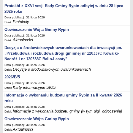
Sesje Rady Gminy Rypin
Protokół z XXVI sesji Rady Gminy Rypin odbytej w dniu 28 lipca
PRAWO LOKALNE
2026 roku
Statut
Data publikacji: 31 lipca 2026
Protokoły
Dział:
Strategia rozwoju
Obwieszczenie Wójta Gminy Rypin
Uchwały
Data publikacji: 31 lipca 2026
Projekty uchwał
Aktualności
Dział:
Protokoły
Decyzja o środowiskowych uwarunkowaniach dla inwestycji pn.
„Przebudowa i rozbudowa drogi gminnej nr 120337C Kowalki-
Imienne wykazy głosowań radnych
Nadróż i nr 120338C Balin-Lasoty”
Postać dokumentów
Data publikacji: 31 lipca 2026
Akty Prawne, Dzienniki Ustaw, Monitory Polskie
Decyzje o środowiskowych uwarunkowaniach
Dział:
Prawo miejscowe
2026/B/5
Data publikacji: 31 lipca 2026
Zarządzenia
Karty informacyjne SIOS
Dział:
Studium uwarunkowań i kierunków zagospodarowania
Informacja o wykonaniu budżetu gminy Rypin za II kwartał 2026
przestrzennego
roku
Dane przestrzenne - MPZP
Data publikacji: 31 lipca 2026
Informacje z wykonania budżetu gminy (w tym ulgi, odroczenia)
Dział:
Stałe obwody głosowania, numery, granice oraz siedziby
Obwieszczenie Wójta Gminy Rypin
obwodowych komisji wyborczych, opis granic okręgów wyborczych
Data publikacji: 30 lipca 2026
Plan ogólny gminy Rypin
Aktualności
Dział: