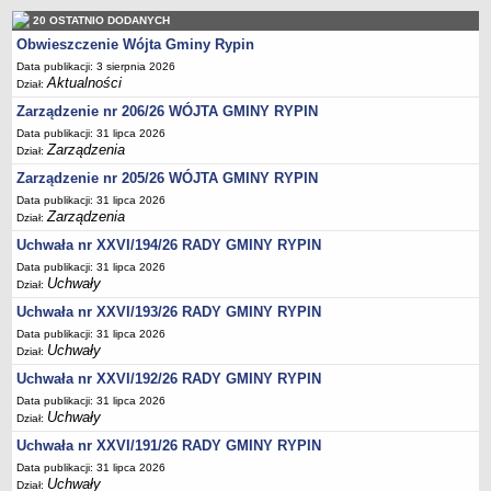
Regulamin naboru na wolne stanowiska urzędnicze
20 OSTATNIO DODANYCH
Ogłoszenia o naborze na wolne stanowiska urzędnicze
Obwieszczenie Wójta Gminy Rypin
Lista kandydatów spełniających wymagania formalne w naborach na
Data publikacji: 3 sierpnia 2026
wolne stanowiska urzędnicze
Aktualności
Dział:
Wyniki naboru na wolne stanowiska urzędnicze
Zarządzenie nr 206/26 WÓJTA GMINY RYPIN
Data publikacji: 31 lipca 2026
Petycje
Zarządzenia
Dział:
Sygnaliści
Zarządzenie nr 205/26 WÓJTA GMINY RYPIN
Galeria
Data publikacji: 31 lipca 2026
Zarządzenia
Dział:
Raporty o stanie dostępności
Uchwała nr XXVI/194/26 RADY GMINY RYPIN
Wnioski
Data publikacji: 31 lipca 2026
WŁADZE I STRUKTURA
Uchwały
Dział:
Struktura organizacyjna
Uchwała nr XXVI/193/26 RADY GMINY RYPIN
Rada gminy
Data publikacji: 31 lipca 2026
Uchwały
Dział:
Wójt
Uchwała nr XXVI/192/26 RADY GMINY RYPIN
Urząd gminy
Data publikacji: 31 lipca 2026
Jednostki organizacyjne, GOPS, Instytucja kultury, OSP
Uchwały
Dział:
Jednostki pomocnicze - sołectwa
Uchwała nr XXVI/191/26 RADY GMINY RYPIN
Data publikacji: 31 lipca 2026
Plan pracy komisji rewizyjnej
Uchwały
Dział: