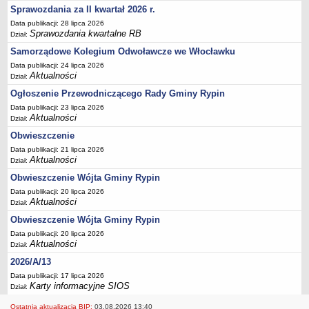
FINANSE GMINY
Sprawozdania za II kwartał 2026 r.
Budżet
Data publikacji: 28 lipca 2026
Zmiany budżetu
Sprawozdania kwartalne RB
Dział:
Samorządowe Kolegium Odwoławcze we Włocławku
Wieloletnia Prognoza Finansowa
Data publikacji: 24 lipca 2026
Majątek gminy
Aktualności
Dział:
Majątek jednostek organizacyjnych
Ogłoszenie Przewodniczącego Rady Gminy Rypin
Dług publiczny
Data publikacji: 23 lipca 2026
Aktualności
Dział:
Realizacja inwestycji
Obwieszczenie
Sprawozdania z wykonania budżetu
Data publikacji: 21 lipca 2026
Sprawozdania kwartalne RB
Aktualności
Dział:
Sprawozdania finansowe
Obwieszczenie Wójta Gminy Rypin
Data publikacji: 20 lipca 2026
Informacje z wykonania budżetu gminy (w tym ulgi, odroczenia)
Aktualności
Dział:
Interpretacje indywidualne
Obwieszczenie Wójta Gminy Rypin
SPRAWY DO ZAŁATWIENIA
Data publikacji: 20 lipca 2026
BUDOWA PRZYDOMOWYCH OCZYSZCZALNI ŚCIEKÓW -
Aktualności
Dział:
DOFINANSOWANIE
2026/A/13
Preferencyjny zakup węgla
Data publikacji: 17 lipca 2026
Karty informacyjne SIOS
Dział:
Wykaz spraw
Ostatnia aktualizacja BIP:
03.08.2026 13:40