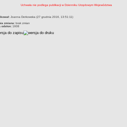
Uchwała nie podlega publikacji w Dzienniku Urzędowym Województwa
czka
ikował:
Joanna Derkowska (27 grudnia 2016, 13:51:11)
nia zmiana:
brak zmian
a odsłon:
1608