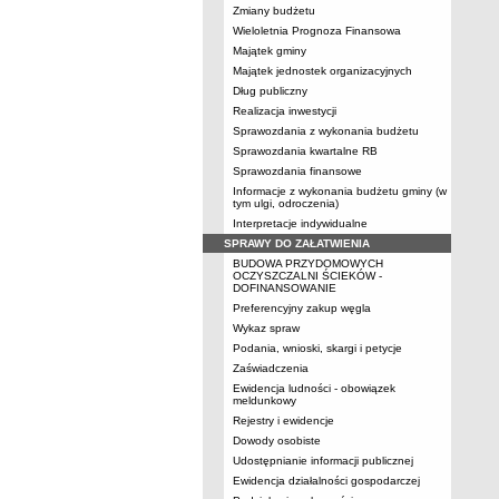
Zmiany budżetu
Wieloletnia Prognoza Finansowa
Majątek gminy
Majątek jednostek organizacyjnych
Dług publiczny
Realizacja inwestycji
Sprawozdania z wykonania budżetu
Sprawozdania kwartalne RB
Sprawozdania finansowe
Informacje z wykonania budżetu gminy (w
tym ulgi, odroczenia)
Interpretacje indywidualne
SPRAWY DO ZAŁATWIENIA
BUDOWA PRZYDOMOWYCH
OCZYSZCZALNI ŚCIEKÓW -
DOFINANSOWANIE
Preferencyjny zakup węgla
Wykaz spraw
Podania, wnioski, skargi i petycje
Zaświadczenia
Ewidencja ludności - obowiązek
meldunkowy
Rejestry i ewidencje
Dowody osobiste
Udostępnianie informacji publicznej
Ewidencja działalności gospodarczej