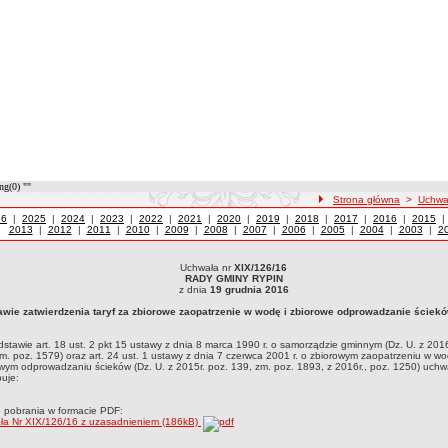
ng(0) ""
ścieżka nawigacji
Strona główna
>
Uchwa
wały z roku
26
|
Uchwały z roku
2025
|
Uchwały z roku
2024
|
Uchwały z roku
2023
|
Uchwały z roku
2022
|
Uchwały z roku
2021
|
Uchwały z roku
2020
|
Uchwały z roku
2019
|
Uchwały z roku
2018
|
Uchwały z roku
2017
|
Uchwały z roku
2016
|
Uchwały
2015
2013
|
Uchwały z roku
2012
|
Uchwały z roku
2011
|
Uchwały z roku
2010
|
Uchwały z roku
2009
|
Uchwały z roku
2008
|
Uchwały z roku
2007
|
Uchwały z roku
2006
|
Uchwały z roku
2005
|
Uchwały z roku
2004
|
Uchwały z 
2003
|
Uc
2
Uchwała nr
XIX/126/16
ła nr XIX/126/16RADY GMINY RYPINz dnia 19 grudnia 2016w sprawie zatwierdzenia t
RADY GMINY RYPIN
a podstawie art. 18 ust. 2 pkt 15 ustawy z dnia 8 marca 1990 r. o samorządzie gminnym 
z dnia
19 grudnia 2016
r. o zbiorowym zaopatrzeniu w wodę i zbiorowym odprowadzaniu ścieków (Dz. U. z 2015r
awie zatwierdzenia taryf za zbiorowe zaopatrzenie w wodę i zbiorowe odprowadzanie ściekó
stawie art. 18 ust. 2 pkt 15 ustawy z dnia 8 marca 1990 r. o samorządzie gminnym (Dz. U. z 2016
m. poz. 1579) oraz art. 24 ust. 1 ustawy z dnia 7 czerwca 2001 r. o zbiorowym zaopatrzeniu w wo
wym odprowadzaniu ścieków (Dz. U. z 2015r. poz. 139, zm. poz. 1893, z 2016r., poz. 1250) uchwa
uje:
o pobrania w formacie PDF:
ła Nr XIX/126/16 z uzasadnieniem (186kB)