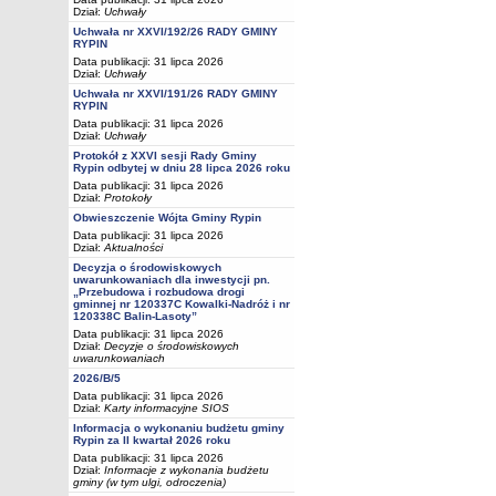
Dział:
Uchwały
Uchwała nr XXVI/192/26 RADY GMINY
RYPIN
Data publikacji: 31 lipca 2026
Dział:
Uchwały
Uchwała nr XXVI/191/26 RADY GMINY
RYPIN
Data publikacji: 31 lipca 2026
Dział:
Uchwały
Protokół z XXVI sesji Rady Gminy
Rypin odbytej w dniu 28 lipca 2026 roku
Data publikacji: 31 lipca 2026
Dział:
Protokoły
Obwieszczenie Wójta Gminy Rypin
Data publikacji: 31 lipca 2026
Dział:
Aktualności
Decyzja o środowiskowych
uwarunkowaniach dla inwestycji pn.
„Przebudowa i rozbudowa drogi
gminnej nr 120337C Kowalki-Nadróż i nr
120338C Balin-Lasoty”
Data publikacji: 31 lipca 2026
Dział:
Decyzje o środowiskowych
uwarunkowaniach
2026/B/5
Data publikacji: 31 lipca 2026
Dział:
Karty informacyjne SIOS
Informacja o wykonaniu budżetu gminy
Rypin za II kwartał 2026 roku
Data publikacji: 31 lipca 2026
Dział:
Informacje z wykonania budżetu
gminy (w tym ulgi, odroczenia)