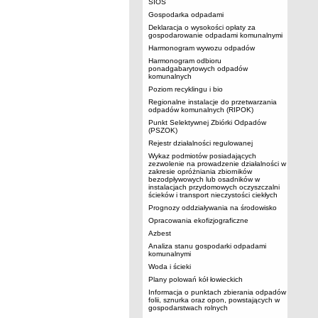
SIOS
Gospodarka odpadami
Deklaracja o wysokości opłaty za
gospodarowanie odpadami komunalnymi
Harmonogram wywozu odpadów
Harmonogram odbioru
ponadgabarytowych odpadów
komunalnych
Poziom recyklingu i bio
Regionalne instalacje do przetwarzania
odpadów komunalnych (RIPOK)
Punkt Selektywnej Zbiórki Odpadów
(PSZOK)
Rejestr działalności regulowanej
Wykaz podmiotów posiadających
zezwolenie na prowadzenie działalności w
zakresie opróżniania zbiorników
bezodpływowych lub osadników w
instalacjach przydomowych oczyszczalni
ścieków i transport nieczystości ciekłych
Prognozy oddziaływania na środowisko
Opracowania ekofizjograficzne
Azbest
Analiza stanu gospodarki odpadami
komunalnymi
Woda i ścieki
Plany polowań kół łowieckich
Informacja o punktach zbierania odpadów
folii, sznurka oraz opon, powstających w
gospodarstwach rolnych