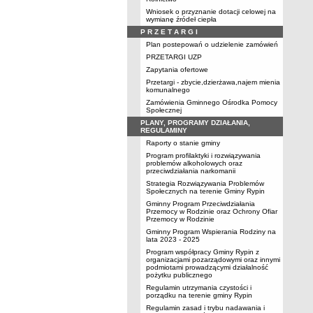
Wniosek o przyznanie dotacji celowej na
wymianę źródeł ciepła
P R Z E T A R G I
Plan postepowań o udzielenie zamówień
PRZETARGI UZP
Zapytania ofertowe
Przetargi - zbycie,dzierżawa,najem mienia
komunalnego
Zamówienia Gminnego Ośrodka Pomocy
Społecznej
PLANY, PROGRAMY DZIAŁANIA,
REGULAMINY
Raporty o stanie gminy
Program profilaktyki i rozwiązywania
problemów alkoholowych oraz
przeciwdziałania narkomanii
Strategia Rozwiązywania Problemów
Społecznych na terenie Gminy Rypin
Gminny Program Przeciwdziałania
Przemocy w Rodzinie oraz Ochrony Ofiar
Przemocy w Rodzinie
Gminny Program Wspierania Rodziny na
lata 2023 - 2025
Program współpracy Gminy Rypin z
organizacjami pozarządowymi oraz innymi
podmiotami prowadzącymi działalność
pożytku publicznego
Regulamin utrzymania czystości i
porządku na terenie gminy Rypin
Regulamin zasad i trybu nadawania i