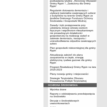
pozbawiania tytułów ,,Honorowy Obywatel
Gminy Rypin' i ,,Zasłużony dla Gminy
Rypin'
Regulamin dotowania demontażu i
utylizacji materiałów zawierających azbest
z budynków na terenie Gminy Rypin ze
środków Gminnego Funduszu Ochrony
Środowiska i Gospodarki Wodnej
Zasady i tryb postępowania przy
udzielaniu dotacji celowej osobom
fizycznym i wspólnotom mieszkaniowym
nie prowadzącym działalności
gospodarczej na realizację zadań w
zakresie demontażu, transportu i
unieszkodliwiania odpadów zawierających
azbes
Plan gospodarki niskoemisyjnej dla gminy
Rypin
Aktualizacja założeń do planu
zaopatrzenia w ciepło, energię
elektryczną i paliwa gazowe dla gminy
Rypin
Program Rewitalizacji Gminy Rypin na lata
2016-2023
Plany rozwoju gminy i miejscowości
Strategie Terytorialne Obszaru
Prowadzenia Polityki Terytorialnej
OCHRONA ŚRODOWISKA
Wycinka drzew
Raporty o oddziaływaniu przedsięwzięcia
na środowisko
Decyzje o środowiskowych
uwarunkowaniach