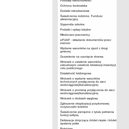
Podziały nieruchomości
Ochrona środowiska
Dodatki mieszkaniowe
Świadczenia rodzinne, Fundusz
alimentacyjny
Stypendia szkolne
Podatki i opłaty lokalne
Młodociani pracownicy
ePUAP - składanie dokumentów przez
internet
Wydanie warunków na zjazd z drogi
gminnej
Zezwolenie na usunięcie drzewa
Wniosek o ustalenie warunków
zabudowy/o ustalenie lokalizacji inwestycji
celu publicznego
Działalność lobbingowa
Wniosek o wydanie warunków
technicznych przyłączenia do sieci
wodociągowej/kanalizacyjnej
Wniosek o promesę przyłączenia do sieci
wodociągowej/kanalizacyjnej
Wniosek o dodatek węglowy
Zgłoszenie eksploatacji przydomowej
oczyszczalni ścieków
Świadczenie pieniężne z tytułu pełnienia
funkcji sołtysa
Deklaracja dotycząca źródeł ciepła i źródeł
spalania paliw
Rolnictwo