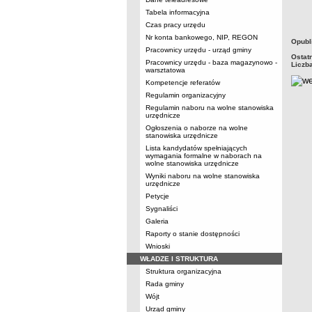
Tabela informacyjna
Czas pracy urzędu
Nr konta bankowego, NIP, REGON
metry
Opubl
Pracownicy urzędu - urząd gminy
Ostat
Pracownicy urzędu - baza magazynowo -
Liczb
warsztatowa
Kompetencje referatów
Regulamin organizacyjny
Regulamin naboru na wolne stanowiska
urzędnicze
Ogłoszenia o naborze na wolne
stanowiska urzędnicze
Lista kandydatów spełniających
wymagania formalne w naborach na
wolne stanowiska urzędnicze
Wyniki naboru na wolne stanowiska
urzędnicze
Petycje
Sygnaliści
Galeria
Raporty o stanie dostępności
Wnioski
WŁADZE I STRUKTURA
Struktura organizacyjna
Rada gminy
Wójt
Urząd gminy