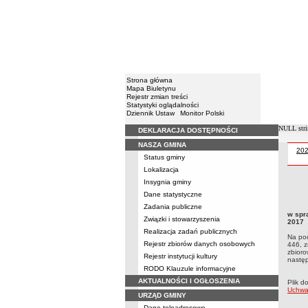
Strona główna
Mapa Biuletynu
Rejestr zmian treści
Statystyki oglądalności
Dziennik Ustaw
Monitor Polski
NULL stri
DEKLARACJA DOSTĘPNOŚCI
Menu
NASZA GMINA
Uch
20
Status gminy
Lokalizacja
Insygnia gminy
Uchwa
Dane statystyczne
2017N
Zadania publiczne
2001 
w spr
Związki i stowarzyszenia
2017
Realizacja zadań publicznych
Na pod
Rejestr zbiorów danych osobowych
446, z
zbioro
Rejestr instytucji kultury
następ
RODO Klauzule informacyjne
AKTUALNOŚCI I OGŁOSZENIA
Plik d
Uchwa
URZĄD GMINY
Dane teleadresowe