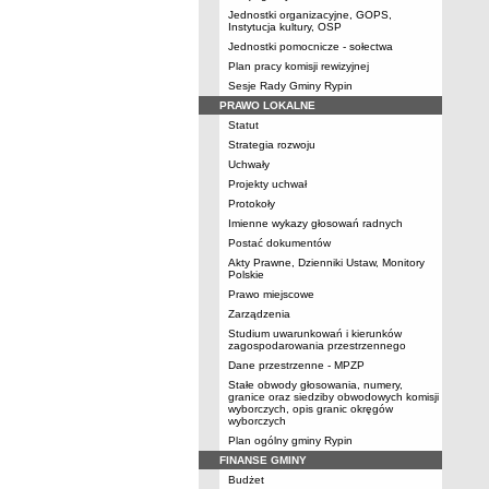
Jednostki organizacyjne, GOPS,
Instytucja kultury, OSP
Jednostki pomocnicze - sołectwa
Plan pracy komisji rewizyjnej
Sesje Rady Gminy Rypin
PRAWO LOKALNE
Statut
Strategia rozwoju
Uchwały
Projekty uchwał
Protokoły
Imienne wykazy głosowań radnych
Postać dokumentów
Akty Prawne, Dzienniki Ustaw, Monitory
Polskie
Prawo miejscowe
Zarządzenia
Studium uwarunkowań i kierunków
zagospodarowania przestrzennego
Dane przestrzenne - MPZP
Stałe obwody głosowania, numery,
granice oraz siedziby obwodowych komisji
wyborczych, opis granic okręgów
wyborczych
Plan ogólny gminy Rypin
FINANSE GMINY
Budżet