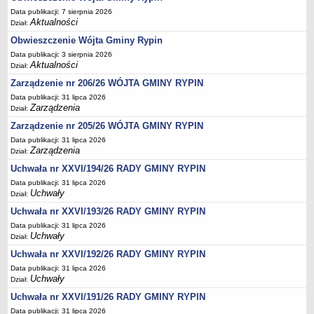
Regulamin naboru na wolne stanowiska urzędnicze
Data publikacji: 7 sierpnia 2026
Ogłoszenia o naborze na wolne stanowiska urzędnicze
Aktualności
Dział:
Lista kandydatów spełniających wymagania formalne w naborach na
Obwieszczenie Wójta Gminy Rypin
wolne stanowiska urzędnicze
Data publikacji: 3 sierpnia 2026
Aktualności
Dział:
Wyniki naboru na wolne stanowiska urzędnicze
Zarządzenie nr 206/26 WÓJTA GMINY RYPIN
Petycje
Data publikacji: 31 lipca 2026
Sygnaliści
Zarządzenia
Dział:
Galeria
Zarządzenie nr 205/26 WÓJTA GMINY RYPIN
Data publikacji: 31 lipca 2026
Raporty o stanie dostępności
Zarządzenia
Dział:
Wnioski
Uchwała nr XXVI/194/26 RADY GMINY RYPIN
WŁADZE I STRUKTURA
Data publikacji: 31 lipca 2026
Struktura organizacyjna
Uchwały
Dział:
Rada gminy
Uchwała nr XXVI/193/26 RADY GMINY RYPIN
Data publikacji: 31 lipca 2026
Wójt
Uchwały
Dział:
Urząd gminy
Uchwała nr XXVI/192/26 RADY GMINY RYPIN
Jednostki organizacyjne, GOPS, Instytucja kultury, OSP
Data publikacji: 31 lipca 2026
Uchwały
Dział:
Jednostki pomocnicze - sołectwa
Uchwała nr XXVI/191/26 RADY GMINY RYPIN
Plan pracy komisji rewizyjnej
Data publikacji: 31 lipca 2026