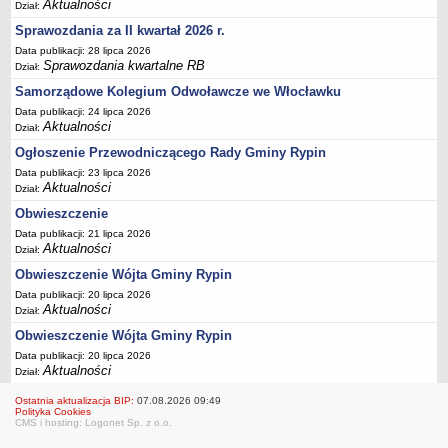
FINANSE GMINY
Aktualności
Dział:
Budżet
Sprawozdania za II kwartał 2026 r.
Zmiany budżetu
Data publikacji: 28 lipca 2026
Sprawozdania kwartalne RB
Dział:
Wieloletnia Prognoza Finansowa
Samorządowe Kolegium Odwoławcze we Włocławku
Majątek gminy
Data publikacji: 24 lipca 2026
Majątek jednostek organizacyjnych
Aktualności
Dział:
Ogłoszenie Przewodniczącego Rady Gminy Rypin
Dług publiczny
Data publikacji: 23 lipca 2026
Realizacja inwestycji
Aktualności
Dział:
Sprawozdania z wykonania budżetu
Obwieszczenie
Sprawozdania kwartalne RB
Data publikacji: 21 lipca 2026
Aktualności
Dział:
Sprawozdania finansowe
Obwieszczenie Wójta Gminy Rypin
Informacje z wykonania budżetu gminy (w tym ulgi, odroczenia)
Data publikacji: 20 lipca 2026
Interpretacje indywidualne
Aktualności
Dział:
SPRAWY DO ZAŁATWIENIA
Obwieszczenie Wójta Gminy Rypin
BUDOWA PRZYDOMOWYCH OCZYSZCZALNI ŚCIEKÓW -
Data publikacji: 20 lipca 2026
Aktualności
DOFINANSOWANIE
Dział:
Preferencyjny zakup węgla
Ostatnia aktualizacja BIP:
07.08.2026 09:49
Polityka Cookies
Wykaz spraw
CMS i hosting: Logonet Sp. z o.o.