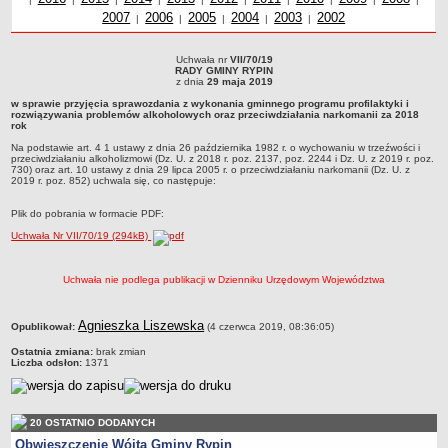
2007
Uchwały z roku
2006
Uchwały z roku
2005
Uchwały z roku
2004
Uchwały z roku
2003
Uchwały z roku
2002
roku
z r
Dane statystyczne
|
|
|
|
|
Zadania publiczne
Uchwała nr
VII/70/19
Uchwała nr VII/70/19RADY GMINY RYPINz dnia 29 maja 2019w sprawie przyjęcia
Związki i stowarzyszenia
RADY GMINY RYPIN
sprawozdania z wykonania gminnego programu profilaktyki i rozwiązywania
z dnia
29 maja 2019
problemów alkoholowych oraz przeciwdziałania narkomanii za 2018 rokNa
Realizacja zadań publicznych
w sprawie przyjęcia sprawozdania z wykonania gminnego programu profilaktyki i
podstawie art. 4 1 ustawy z dnia 26 października 1982 r. o wychowaniu w
rozwiązywania problemów alkoholowych oraz przeciwdziałania narkomanii za 2018
trzeźwości i przeciwdziałaniu alkoholizmowi (Dz. U. z 2018 r. poz. 2137, poz. 2244 i
Rejestr zbiorów danych osobowych
rok
Dz. U. z 2019 r. poz. 730) oraz art. 10 ustawy z dnia 29 lipca 2005 r. o
przeciwdziałaniu narkomanii (Dz. U. z 2019 r. poz. 852) uchwala się, co następuje:
Na podstawie art. 4 1 ustawy z dnia 26 października 1982 r. o wychowaniu w trzeźwości i
Rejestr instytucji kultury
przeciwdziałaniu alkoholizmowi (Dz. U. z 2018 r. poz. 2137, poz. 2244 i Dz. U. z 2019 r. poz.
730) oraz art. 10 ustawy z dnia 29 lipca 2005 r. o przeciwdziałaniu narkomanii (Dz. U. z
RODO Klauzule informacyjne
2019 r. poz. 852) uchwala się, co następuje:
AKTUALNOŚCI I OGŁOSZENIA
Plik do pobrania w formacie PDF:
URZĄD GMINY
Uchwała Nr VII/70/19 (294kB)
Dane teleadresowe
Tabela informacyjna
Uchwała nie podlega publikacji w Dzienniku Urzędowym Województwa
Czas pracy urzędu
Nr konta bankowego, NIP, REGON
metryczka
Agnieszka Liszewska
Opublikował:
(4 czerwca 2019, 08:36:05)
Pracownicy urzędu - urząd gminy
Ostatnia zmiana:
brak zmian
Liczba odsłon:
1371
Pracownicy urzędu - baza magazynowo - warsztatowa
Kompetencje referatów
Regulamin organizacyjny
20 OSTATNIO DODANYCH
Obwieszczenie Wójta Gminy Rypin