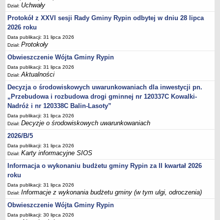
Sesje Rady Gminy Rypin
Uchwały
Dział:
PRAWO LOKALNE
Protokół z XXVI sesji Rady Gminy Rypin odbytej w dniu 28 lipca
Statut
2026 roku
Strategia rozwoju
Data publikacji: 31 lipca 2026
Protokoły
Dział:
Uchwały
Obwieszczenie Wójta Gminy Rypin
Projekty uchwał
Data publikacji: 31 lipca 2026
Aktualności
Dział:
Protokoły
Decyzja o środowiskowych uwarunkowaniach dla inwestycji pn.
Imienne wykazy głosowań radnych
„Przebudowa i rozbudowa drogi gminnej nr 120337C Kowalki-
Postać dokumentów
Nadróż i nr 120338C Balin-Lasoty”
Akty Prawne, Dzienniki Ustaw, Monitory Polskie
Data publikacji: 31 lipca 2026
Decyzje o środowiskowych uwarunkowaniach
Dział:
Prawo miejscowe
2026/B/5
Zarządzenia
Data publikacji: 31 lipca 2026
Studium uwarunkowań i kierunków zagospodarowania
Karty informacyjne SIOS
Dział:
przestrzennego
Informacja o wykonaniu budżetu gminy Rypin za II kwartał 2026
Dane przestrzenne - MPZP
roku
Data publikacji: 31 lipca 2026
Stałe obwody głosowania, numery, granice oraz siedziby
Informacje z wykonania budżetu gminy (w tym ulgi, odroczenia)
Dział:
obwodowych komisji wyborczych, opis granic okręgów wyborczych
Obwieszczenie Wójta Gminy Rypin
Plan ogólny gminy Rypin
Data publikacji: 30 lipca 2026