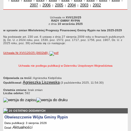
2007
Uchwały z roku
2006
Uchwały z roku
2005
Uchwały z roku
2004
Uchwały z roku
2003
Uchwały z roku
2002
roku
z r
Dane statystyczne
|
|
|
|
|
Zadania publiczne
Uchwała nr
XVI/120/25
Uchwała nr XVI/120/25RADY GMINY RYPINz dnia 10 września 2025w sprawie zmian
Związki i stowarzyszenia
RADY GMINY RYPIN
Wieloletniej Prognozy Finansowej Gminy Rypin na lata 2025-2029Na podstawie art.
z dnia
10 września 2025
230 ust. 6 ustawy z dnia 27 sierpnia 2009 roku o finansach publicznych (tj. Dz. U. z
Realizacja zadań publicznych
w sprawie zmian Wieloletniej Prognozy Finansowej Gminy Rypin na lata 2025-2029
2024 roku, poz. 1530, poz. 1572, poz. 1717, poz. 1756, poz. 1907, Dz. U. z 2025 roku,
poz. 39) uchwala się co następuje:
Rejestr zbiorów danych osobowych
Na podstawie art. 230 ust. 6 ustawy z dnia 27 sierpnia 2009 roku o finansach publicznych
(tj. Dz. U. z 2024 roku, poz. 1530, poz. 1572, poz. 1717, poz. 1756, poz. 1907, Dz. U. z
2025 roku, poz. 39) uchwala się co następuje:
Rejestr instytucji kultury
RODO Klauzule informacyjne
Uchwała Nr XVI/120/25 (3602kB)
AKTUALNOŚCI I OGŁOSZENIA
URZĄD GMINY
Uchwała nie podlega publikacji w Dzienniku Urzędowym Województwa
Dane teleadresowe
metryczka
Tabela informacyjna
Odpowiada za treść:
Agnieszka Kiełpińska
Agnieszka Liszewska
Opublikował:
(3 października 2025, 11:54:30)
Czas pracy urzędu
Ostatnia zmiana:
brak zmian
Nr konta bankowego, NIP, REGON
Liczba odsłon:
592
Pracownicy urzędu - urząd gminy
Pracownicy urzędu - baza magazynowo - warsztatowa
20 OSTATNIO DODANYCH
Kompetencje referatów
Obwieszczenie Wójta Gminy Rypin
Data publikacji: 3 sierpnia 2026
Regulamin organizacyjny
Aktualności
Dział: