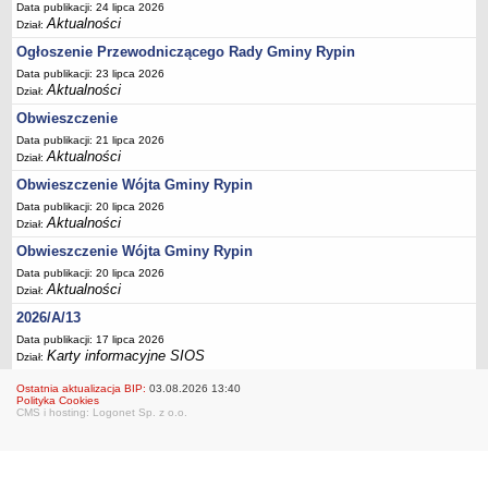
FINANSE GMINY
Data publikacji: 24 lipca 2026
Aktualności
Budżet
Dział:
Ogłoszenie Przewodniczącego Rady Gminy Rypin
Zmiany budżetu
Data publikacji: 23 lipca 2026
Wieloletnia Prognoza Finansowa
Aktualności
Dział:
Majątek gminy
Obwieszczenie
Majątek jednostek organizacyjnych
Data publikacji: 21 lipca 2026
Aktualności
Dział:
Dług publiczny
Obwieszczenie Wójta Gminy Rypin
Realizacja inwestycji
Data publikacji: 20 lipca 2026
Sprawozdania z wykonania budżetu
Aktualności
Dział:
Obwieszczenie Wójta Gminy Rypin
Sprawozdania kwartalne RB
Data publikacji: 20 lipca 2026
Sprawozdania finansowe
Aktualności
Dział:
Informacje z wykonania budżetu gminy (w tym ulgi, odroczenia)
2026/A/13
Interpretacje indywidualne
Data publikacji: 17 lipca 2026
Karty informacyjne SIOS
Dział:
SPRAWY DO ZAŁATWIENIA
BUDOWA PRZYDOMOWYCH OCZYSZCZALNI ŚCIEKÓW -
Ostatnia aktualizacja BIP:
03.08.2026 13:40
Polityka Cookies
DOFINANSOWANIE
CMS i hosting: Logonet Sp. z o.o.
Preferencyjny zakup węgla
Wykaz spraw