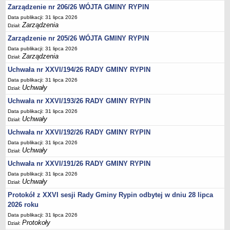
Regulamin naboru na wolne stanowiska urzędnicze
Zarządzenie nr 206/26 WÓJTA GMINY RYPIN
Ogłoszenia o naborze na wolne stanowiska urzędnicze
Data publikacji: 31 lipca 2026
Zarządzenia
Dział:
Lista kandydatów spełniających wymagania formalne w naborach na
wolne stanowiska urzędnicze
Zarządzenie nr 205/26 WÓJTA GMINY RYPIN
Data publikacji: 31 lipca 2026
Wyniki naboru na wolne stanowiska urzędnicze
Zarządzenia
Dział:
Petycje
Uchwała nr XXVI/194/26 RADY GMINY RYPIN
Sygnaliści
Data publikacji: 31 lipca 2026
Uchwały
Dział:
Galeria
Uchwała nr XXVI/193/26 RADY GMINY RYPIN
Raporty o stanie dostępności
Data publikacji: 31 lipca 2026
Wnioski
Uchwały
Dział:
WŁADZE I STRUKTURA
Uchwała nr XXVI/192/26 RADY GMINY RYPIN
Struktura organizacyjna
Data publikacji: 31 lipca 2026
Uchwały
Dział:
Rada gminy
Uchwała nr XXVI/191/26 RADY GMINY RYPIN
Wójt
Data publikacji: 31 lipca 2026
Urząd gminy
Uchwały
Dział:
Jednostki organizacyjne, GOPS, Instytucja kultury, OSP
Protokół z XXVI sesji Rady Gminy Rypin odbytej w dniu 28 lipca
2026 roku
Jednostki pomocnicze - sołectwa
Data publikacji: 31 lipca 2026
Plan pracy komisji rewizyjnej
Protokoły
Dział: