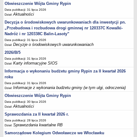
Sesje Rady Gminy Rypin
Obwieszczenie Wójta Gminy Rypin
PRAWO LOKALNE
Data publikacji: 31 lipca 2026
Aktualności
Dział:
Statut
Decyzja o środowiskowych uwarunkowaniach dla inwestycji pn.
Strategia rozwoju
„Przebudowa i rozbudowa drogi gminnej nr 120337C Kowalki-
Uchwały
Nadróż i nr 120338C Balin-Lasoty”
Projekty uchwał
Data publikacji: 31 lipca 2026
Decyzje o środowiskowych uwarunkowaniach
Dział:
Protokoły
2026/B/5
Imienne wykazy głosowań radnych
Data publikacji: 31 lipca 2026
Postać dokumentów
Karty informacyjne SIOS
Dział:
Informacja o wykonaniu budżetu gminy Rypin za II kwartał 2026
Akty Prawne, Dzienniki Ustaw, Monitory Polskie
roku
Prawo miejscowe
Data publikacji: 31 lipca 2026
Zarządzenia
Informacje z wykonania budżetu gminy (w tym ulgi, odroczenia)
Dział:
Studium uwarunkowań i kierunków zagospodarowania
Obwieszczenie Wójta Gminy Rypin
przestrzennego
Data publikacji: 30 lipca 2026
Aktualności
Dział:
Dane przestrzenne - MPZP
Sprawozdania za II kwartał 2026 r.
Stałe obwody głosowania, numery, granice oraz siedziby
Data publikacji: 28 lipca 2026
obwodowych komisji wyborczych, opis granic okręgów wyborczych
Sprawozdania kwartalne RB
Dział:
Plan ogólny gminy Rypin
Samorządowe Kolegium Odwoławcze we Włocławku