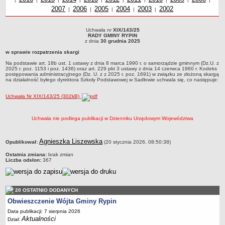
2007
Uchwały z roku
2006
Uchwały z roku
2005
Uchwały z roku
2004
Uchwały z roku
2003
Uchwały z roku
2002
roku
z r
Dane statystyczne
|
|
|
|
|
Zadania publiczne
Uchwała nr
XIX/143/25
Uchwała nr XIX/143/25RADY GMINY RYPINz dnia 30 grudnia 2025w sprawie
Związki i stowarzyszenia
RADY GMINY RYPIN
rozpatrzenia skargiNa podstawie art. 18b ust. 1 ustawy z dnia 8 marca 1990 r. o
z dnia
30 grudnia 2025
samorządzie gminnym (Dz.U. z 2025 r. poz. 1153 i poz. 1436) oraz art. 229 pkt 3
Realizacja zadań publicznych
w sprawie rozpatrzenia skargi
ustawy z dnia 14 czerwca 1960 r. Kodeks postępowania administracyjnego (Dz. U.
z z 2025 r. poz. 1691) w związku ze złożoną skargą na działalność byłego dyrektora
Rejestr zbiorów danych osobowych
Na podstawie art. 18b ust. 1 ustawy z dnia 8 marca 1990 r. o samorządzie gminnym (Dz.U. z
Szkoły Podstawowej w Sadłowie uchwala się, co następuje:
2025 r. poz. 1153 i poz. 1436) oraz art. 229 pkt 3 ustawy z dnia 14 czerwca 1960 r. Kodeks
postępowania administracyjnego (Dz. U. z z 2025 r. poz. 1691) w związku ze złożoną skargą
Rejestr instytucji kultury
na działalność byłego dyrektora Szkoły Podstawowej w Sadłowie uchwala się, co następuje:
RODO Klauzule informacyjne
Uchwała Nr XIX/143/25 (302kB)
AKTUALNOŚCI I OGŁOSZENIA
URZĄD GMINY
Uchwała nie podlega publikacji w Dzienniku Urzędowym Województwa
Dane teleadresowe
Tabela informacyjna
metryczka
Agnieszka Liszewska
Opublikował:
(20 stycznia 2026, 08:50:38)
Czas pracy urzędu
Ostatnia zmiana:
brak zmian
Nr konta bankowego, NIP, REGON
Liczba odsłon:
367
Pracownicy urzędu - urząd gminy
Pracownicy urzędu - baza magazynowo - warsztatowa
20 OSTATNIO DODANYCH
Kompetencje referatów
Obwieszczenie Wójta Gminy Rypin
Data publikacji: 7 sierpnia 2026
Regulamin organizacyjny
Aktualności
Dział: