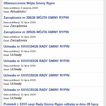
Regulamin naboru na wolne stanowiska urzędnicze
Obwieszczenie Wójta Gminy Rypin
Ogłoszenia o naborze na wolne stanowiska urzędnicze
Data publikacji: 3 sierpnia 2026
Aktualności
Dział:
Lista kandydatów spełniających wymagania formalne w naborach na
wolne stanowiska urzędnicze
Zarządzenie nr 206/26 WÓJTA GMINY RYPIN
Data publikacji: 31 lipca 2026
Wyniki naboru na wolne stanowiska urzędnicze
Zarządzenia
Dział:
Petycje
Zarządzenie nr 205/26 WÓJTA GMINY RYPIN
Sygnaliści
Data publikacji: 31 lipca 2026
Zarządzenia
Dział:
Galeria
Uchwała nr XXVI/194/26 RADY GMINY RYPIN
Raporty o stanie dostępności
Data publikacji: 31 lipca 2026
Wnioski
Uchwały
Dział:
WŁADZE I STRUKTURA
Uchwała nr XXVI/193/26 RADY GMINY RYPIN
Struktura organizacyjna
Data publikacji: 31 lipca 2026
Uchwały
Dział:
Rada gminy
Uchwała nr XXVI/192/26 RADY GMINY RYPIN
Wójt
Data publikacji: 31 lipca 2026
Urząd gminy
Uchwały
Dział:
Jednostki organizacyjne, GOPS, Instytucja kultury, OSP
Uchwała nr XXVI/191/26 RADY GMINY RYPIN
Data publikacji: 31 lipca 2026
Jednostki pomocnicze - sołectwa
Uchwały
Dział:
Plan pracy komisji rewizyjnej
Protokół z XXVI sesji Rady Gminy Rypin odbytej w dniu 28 lipca