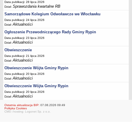
FINANSE GMINY
Data publikacji: 28 lipca 2026
Sprawozdania kwartalne RB
Budżet
Dział:
Samorządowe Kolegium Odwoławcze we Włocławku
Zmiany budżetu
Data publikacji: 24 lipca 2026
Wieloletnia Prognoza Finansowa
Aktualności
Dział:
Majątek gminy
Ogłoszenie Przewodniczącego Rady Gminy Rypin
Majątek jednostek organizacyjnych
Data publikacji: 23 lipca 2026
Aktualności
Dział:
Dług publiczny
Obwieszczenie
Realizacja inwestycji
Data publikacji: 21 lipca 2026
Sprawozdania z wykonania budżetu
Aktualności
Dział:
Obwieszczenie Wójta Gminy Rypin
Sprawozdania kwartalne RB
Data publikacji: 20 lipca 2026
Sprawozdania finansowe
Aktualności
Dział:
Informacje z wykonania budżetu gminy (w tym ulgi, odroczenia)
Obwieszczenie Wójta Gminy Rypin
Interpretacje indywidualne
Data publikacji: 20 lipca 2026
Aktualności
Dział:
SPRAWY DO ZAŁATWIENIA
BUDOWA PRZYDOMOWYCH OCZYSZCZALNI ŚCIEKÓW -
Ostatnia aktualizacja BIP:
07.08.2026 09:49
Polityka Cookies
DOFINANSOWANIE
CMS i hosting: Logonet Sp. z o.o.
Preferencyjny zakup węgla
Wykaz spraw