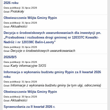
Sesje Rady Gminy Rypin
2026 roku
PRAWO LOKALNE
Data publikacji: 31 lipca 2026
Protokoły
Dział:
Statut
Obwieszczenie Wójta Gminy Rypin
Strategia rozwoju
Data publikacji: 31 lipca 2026
Uchwały
Aktualności
Dział:
Projekty uchwał
Decyzja o środowiskowych uwarunkowaniach dla inwestycji pn.
„Przebudowa i rozbudowa drogi gminnej nr 120337C Kowalki-
Protokoły
Nadróż i nr 120338C Balin-Lasoty”
Imienne wykazy głosowań radnych
Data publikacji: 31 lipca 2026
Postać dokumentów
Decyzje o środowiskowych uwarunkowaniach
Dział:
2026/B/5
Akty Prawne, Dzienniki Ustaw, Monitory Polskie
Data publikacji: 31 lipca 2026
Prawo miejscowe
Karty informacyjne SIOS
Dział:
Zarządzenia
Informacja o wykonaniu budżetu gminy Rypin za II kwartał 2026
Studium uwarunkowań i kierunków zagospodarowania
roku
przestrzennego
Data publikacji: 31 lipca 2026
Informacje z wykonania budżetu gminy (w tym ulgi, odroczenia)
Dział:
Dane przestrzenne - MPZP
Obwieszczenie Wójta Gminy Rypin
Stałe obwody głosowania, numery, granice oraz siedziby
Data publikacji: 30 lipca 2026
obwodowych komisji wyborczych, opis granic okręgów wyborczych
Aktualności
Dział:
Plan ogólny gminy Rypin
Sprawozdania za II kwartał 2026 r.