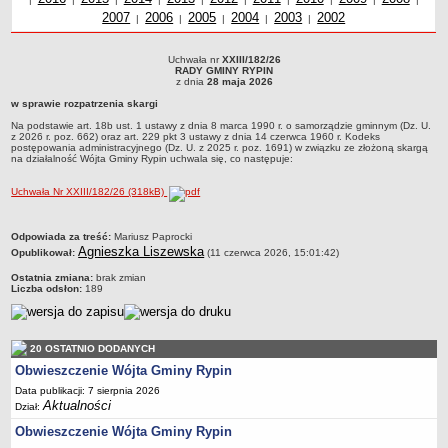
2007
Uchwały z roku
2006
Uchwały z roku
2005
Uchwały z roku
2004
Uchwały z roku
2003
Uchwały z roku
2002
roku
z r
Dane statystyczne
|
|
|
|
|
Zadania publiczne
Uchwała nr
XXIII/182/26
Uchwała nr XXIII/182/26RADY GMINY RYPINz dnia 28 maja 2026w sprawie
Związki i stowarzyszenia
RADY GMINY RYPIN
rozpatrzenia skargiNa podstawie art. 18b ust. 1 ustawy z dnia 8 marca 1990 r. o
z dnia
28 maja 2026
samorządzie gminnym (Dz. U. z 2026 r. poz. 662) oraz art. 229 pkt 3 ustawy z dnia
Realizacja zadań publicznych
w sprawie rozpatrzenia skargi
14 czerwca 1960 r. Kodeks postępowania administracyjnego (Dz. U. z 2025 r. poz.
1691) w związku ze złożoną skargą na działalność Wójta Gminy Rypin uchwala się,
Rejestr zbiorów danych osobowych
Na podstawie art. 18b ust. 1 ustawy z dnia 8 marca 1990 r. o samorządzie gminnym (Dz. U.
co następuje:
z 2026 r. poz. 662) oraz art. 229 pkt 3 ustawy z dnia 14 czerwca 1960 r. Kodeks
postępowania administracyjnego (Dz. U. z 2025 r. poz. 1691) w związku ze złożoną skargą
Rejestr instytucji kultury
na działalność Wójta Gminy Rypin uchwala się, co następuje:
RODO Klauzule informacyjne
Uchwała Nr XXIII/182/26 (318kB)
AKTUALNOŚCI I OGŁOSZENIA
URZĄD GMINY
metryczka
Odpowiada za treść:
Mariusz Paprocki
Dane teleadresowe
Agnieszka Liszewska
Opublikował:
(11 czerwca 2026, 15:01:42)
Tabela informacyjna
Ostatnia zmiana:
brak zmian
Liczba odsłon:
189
Czas pracy urzędu
Nr konta bankowego, NIP, REGON
Pracownicy urzędu - urząd gminy
20 OSTATNIO DODANYCH
Obwieszczenie Wójta Gminy Rypin
Pracownicy urzędu - baza magazynowo - warsztatowa
Data publikacji: 7 sierpnia 2026
Kompetencje referatów
Aktualności
Dział:
Regulamin organizacyjny
Obwieszczenie Wójta Gminy Rypin