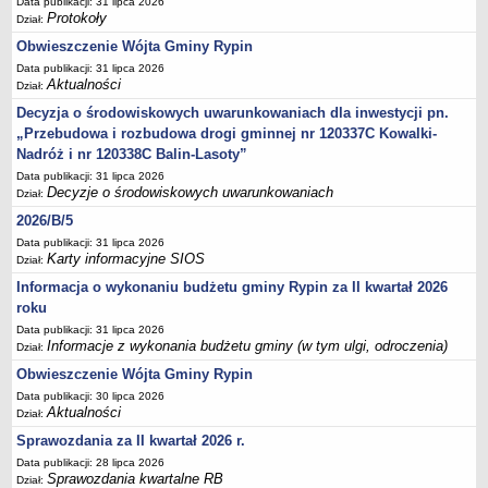
Data publikacji: 31 lipca 2026
Sesje Rady Gminy Rypin
Protokoły
Dział:
PRAWO LOKALNE
Obwieszczenie Wójta Gminy Rypin
Statut
Data publikacji: 31 lipca 2026
Strategia rozwoju
Aktualności
Dział:
Uchwały
Decyzja o środowiskowych uwarunkowaniach dla inwestycji pn.
„Przebudowa i rozbudowa drogi gminnej nr 120337C Kowalki-
Projekty uchwał
Nadróż i nr 120338C Balin-Lasoty”
Protokoły
Data publikacji: 31 lipca 2026
Decyzje o środowiskowych uwarunkowaniach
Dział:
Imienne wykazy głosowań radnych
2026/B/5
Postać dokumentów
Data publikacji: 31 lipca 2026
Akty Prawne, Dzienniki Ustaw, Monitory Polskie
Karty informacyjne SIOS
Dział:
Prawo miejscowe
Informacja o wykonaniu budżetu gminy Rypin za II kwartał 2026
roku
Zarządzenia
Data publikacji: 31 lipca 2026
Studium uwarunkowań i kierunków zagospodarowania
Informacje z wykonania budżetu gminy (w tym ulgi, odroczenia)
Dział:
przestrzennego
Obwieszczenie Wójta Gminy Rypin
Dane przestrzenne - MPZP
Data publikacji: 30 lipca 2026
Aktualności
Dział:
Stałe obwody głosowania, numery, granice oraz siedziby
obwodowych komisji wyborczych, opis granic okręgów wyborczych
Sprawozdania za II kwartał 2026 r.
Data publikacji: 28 lipca 2026
Plan ogólny gminy Rypin
Sprawozdania kwartalne RB
Dział: