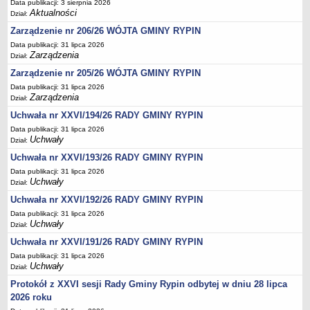
Regulamin naboru na wolne stanowiska urzędnicze
Data publikacji: 3 sierpnia 2026
Aktualności
Dział:
Ogłoszenia o naborze na wolne stanowiska urzędnicze
Zarządzenie nr 206/26 WÓJTA GMINY RYPIN
Lista kandydatów spełniających wymagania formalne w naborach na
Data publikacji: 31 lipca 2026
wolne stanowiska urzędnicze
Zarządzenia
Dział:
Wyniki naboru na wolne stanowiska urzędnicze
Zarządzenie nr 205/26 WÓJTA GMINY RYPIN
Petycje
Data publikacji: 31 lipca 2026
Zarządzenia
Dział:
Sygnaliści
Uchwała nr XXVI/194/26 RADY GMINY RYPIN
Galeria
Data publikacji: 31 lipca 2026
Uchwały
Raporty o stanie dostępności
Dział:
Uchwała nr XXVI/193/26 RADY GMINY RYPIN
Wnioski
Data publikacji: 31 lipca 2026
WŁADZE I STRUKTURA
Uchwały
Dział:
Struktura organizacyjna
Uchwała nr XXVI/192/26 RADY GMINY RYPIN
Rada gminy
Data publikacji: 31 lipca 2026
Uchwały
Wójt
Dział:
Uchwała nr XXVI/191/26 RADY GMINY RYPIN
Urząd gminy
Data publikacji: 31 lipca 2026
Jednostki organizacyjne, GOPS, Instytucja kultury, OSP
Uchwały
Dział:
Jednostki pomocnicze - sołectwa
Protokół z XXVI sesji Rady Gminy Rypin odbytej w dniu 28 lipca
Plan pracy komisji rewizyjnej
2026 roku