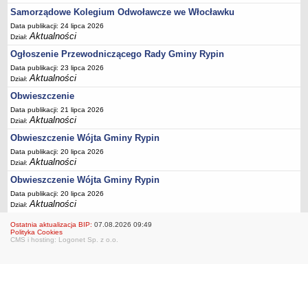
FINANSE GMINY
Samorządowe Kolegium Odwoławcze we Włocławku
Budżet
Data publikacji: 24 lipca 2026
Zmiany budżetu
Aktualności
Dział:
Wieloletnia Prognoza Finansowa
Ogłoszenie Przewodniczącego Rady Gminy Rypin
Data publikacji: 23 lipca 2026
Majątek gminy
Aktualności
Dział:
Majątek jednostek organizacyjnych
Obwieszczenie
Dług publiczny
Data publikacji: 21 lipca 2026
Aktualności
Dział:
Realizacja inwestycji
Obwieszczenie Wójta Gminy Rypin
Sprawozdania z wykonania budżetu
Data publikacji: 20 lipca 2026
Sprawozdania kwartalne RB
Aktualności
Dział:
Sprawozdania finansowe
Obwieszczenie Wójta Gminy Rypin
Informacje z wykonania budżetu gminy (w tym ulgi, odroczenia)
Data publikacji: 20 lipca 2026
Aktualności
Dział:
Interpretacje indywidualne
Ostatnia aktualizacja BIP:
07.08.2026 09:49
SPRAWY DO ZAŁATWIENIA
Polityka Cookies
CMS i hosting: Logonet Sp. z o.o.
BUDOWA PRZYDOMOWYCH OCZYSZCZALNI ŚCIEKÓW -
DOFINANSOWANIE
Preferencyjny zakup węgla
Wykaz spraw