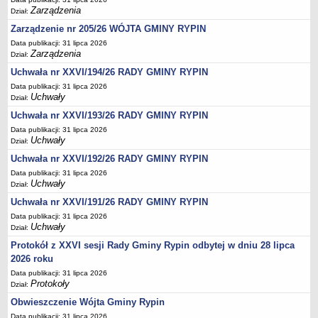
Podania, wnioski, skargi i petycje
Zarządzenia
Dział:
Zaświadczenia
Zarządzenie nr 205/26 WÓJTA GMINY RYPIN
Ewidencja ludności - obowiązek meldunkowy
Data publikacji: 31 lipca 2026
Zarządzenia
Dział:
Rejestry i ewidencje
Uchwała nr XXVI/194/26 RADY GMINY RYPIN
Dowody osobiste
Data publikacji: 31 lipca 2026
Udostępnianie informacji publicznej
Uchwały
Dział:
Ewidencja działalności gospodarczej
Uchwała nr XXVI/193/26 RADY GMINY RYPIN
Podziały nieruchomości
Data publikacji: 31 lipca 2026
Uchwały
Dział:
Ochrona środowiska
Uchwała nr XXVI/192/26 RADY GMINY RYPIN
Dodatki mieszkaniowe
Data publikacji: 31 lipca 2026
Uchwały
Dział:
Świadczenia rodzinne, Fundusz alimentacyjny
Uchwała nr XXVI/191/26 RADY GMINY RYPIN
Stypendia szkolne
Data publikacji: 31 lipca 2026
Podatki i opłaty lokalne
Uchwały
Dział:
Młodociani pracownicy
Protokół z XXVI sesji Rady Gminy Rypin odbytej w dniu 28 lipca
2026 roku
ePUAP - składanie dokumentów przez internet
Data publikacji: 31 lipca 2026
Wydanie warunków na zjazd z drogi gminnej
Protokoły
Dział:
Zezwolenie na usunięcie drzewa
Obwieszczenie Wójta Gminy Rypin
Wniosek o ustalenie warunków zabudowy/o ustalenie lokalizacji
Data publikacji: 31 lipca 2026