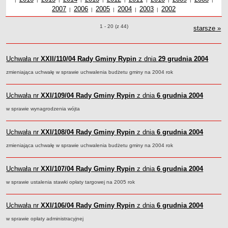
2007
Uchwały z roku
2006
Uchwały z roku
2005
Uchwały z roku
2004
Uchwały z roku
2003
Uchwały z roku
2002
roku
z r
Dane statystyczne
|
|
|
|
|
Zadania publiczne
Uchwały o pozycjach
1 - 20 (z 44)
starsze
uch
»
Związki i stowarzyszenia
Realizacja zadań publicznych
Uchwała nr
XXII/110/04
Rady Gminy Rypin
z dnia
29 grudnia 2004
Rejestr zbiorów danych osobowych
zmieniająca uchwałę w sprawie uchwalenia budżetu gminy na 2004 rok
Rejestr instytucji kultury
RODO Klauzule informacyjne
Uchwała nr
XXI/109/04
Rady Gminy Rypin
z dnia
6 grudnia 2004
AKTUALNOŚCI I OGŁOSZENIA
w sprawie wynagrodzenia wójta
URZĄD GMINY
Dane teleadresowe
Uchwała nr
XXI/108/04
Rady Gminy Rypin
z dnia
6 grudnia 2004
Tabela informacyjna
zmieniająca uchwałę w sprawie uchwalenia budżetu gminy na 2004 rok
Czas pracy urzędu
Nr konta bankowego, NIP, REGON
Uchwała nr
XXI/107/04
Rady Gminy Rypin
z dnia
6 grudnia 2004
Pracownicy urzędu - urząd gminy
w sprawie ustalenia stawki opłaty targowej na 2005 rok
Pracownicy urzędu - baza magazynowo - warsztatowa
Kompetencje referatów
Uchwała nr
XXI/106/04
Rady Gminy Rypin
z dnia
6 grudnia 2004
Regulamin organizacyjny
w sprawie opłaty administracyjnej