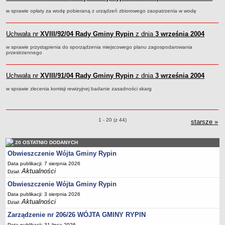
FINANSE GMINY
Budżet
w sprawie opłaty za wodę pobieraną z urządzeń zbiorowego zaopatrzenia w wodę
Zmiany budżetu
Uchwała nr
XVIII/92/04
Rady Gminy Rypin
z dnia
3 września 2004
Wieloletnia Prognoza Finansowa
w sprawie przystąpienia do sporządzenia miejscowego planu zagospodarowania
Majątek gminy
przestrzennego
Majątek jednostek organizacyjnych
Uchwała nr
XVIII/91/04
Rady Gminy Rypin
z dnia
3 września 2004
Dług publiczny
w sprawie zlecenia komisji rewizyjnej badanie zasadności skarg
Realizacja inwestycji
Sprawozdania z wykonania budżetu
Sprawozdania kwartalne RB
Uchwały o pozycjach
1 - 20 (z 44)
starsze
uch
»
Sprawozdania finansowe
Informacje z wykonania budżetu gminy (w tym ulgi, odroczenia)
20 OSTATNIO DODANYCH
Obwieszczenie Wójta Gminy Rypin
Interpretacje indywidualne
Data publikacji: 7 sierpnia 2026
SPRAWY DO ZAŁATWIENIA
Aktualności
Dział:
BUDOWA PRZYDOMOWYCH OCZYSZCZALNI ŚCIEKÓW -
Obwieszczenie Wójta Gminy Rypin
DOFINANSOWANIE
Data publikacji: 3 sierpnia 2026
Preferencyjny zakup węgla
Aktualności
Dział:
Wykaz spraw
Zarządzenie nr 206/26 WÓJTA GMINY RYPIN
Data publikacji: 31 lipca 2026