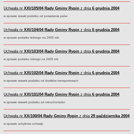
Regulamin naboru na wolne stanowiska urzędnicze
Uchwała nr
Ogłoszenia o naborze na wolne stanowiska urzędnicze
XXI/105/04
Rady Gminy Rypin
z dnia
6 grudnia 2004
Lista kandydatów spełniających wymagania formalne w naborach na
w sprawie stawki podatku od posiadania psów
wolne stanowiska urzędnicze
Wyniki naboru na wolne stanowiska urzędnicze
Uchwała nr
XXI/104/04
Rady Gminy Rypin
z dnia
6 grudnia 2004
Petycje
w sprawie podatku leśnego na 2005 rok
Sygnaliści
Uchwała nr
XXI/103/04
Rady Gminy Rypin
z dnia
6 grudnia 2004
Galeria
w sprawie podatku rolnego na 2005 rok
Raporty o stanie dostępności
Wnioski
Uchwała nr
XXI/102/04
Rady Gminy Rypin
z dnia
6 grudnia 2004
WŁADZE I STRUKTURA
w sprawie stawek podatku od środków transportowych
Struktura organizacyjna
Rada gminy
Uchwała nr
XXI/101/04
Rady Gminy Rypin
z dnia
6 grudnia 2004
Wójt
w sprawie stawek podatku od nieruchomości
Urząd gminy
Jednostki organizacyjne, GOPS, Instytucja kultury, OSP
Uchwała nr
XX/100/04
Rady Gminy Rypin
z dnia
29 października 2004
Jednostki pomocnicze - sołectwa
w sprawie uchylenia uchwały
Plan pracy komisji rewizyjnej