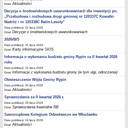
Aktualności
inwestycji celu publicznego
Dział:
Decyzja o środowiskowych uwarunkowaniach dla inwestycji pn.
Działalność lobbingowa
„Przebudowa i rozbudowa drogi gminnej nr 120337C Kowalki-
Wniosek o wydanie warunków technicznych przyłączenia do sieci
Nadróż i nr 120338C Balin-Lasoty”
wodociągowej/kanalizacyjnej
Data publikacji: 31 lipca 2026
Wniosek o promesę przyłączenia do sieci
Decyzje o środowiskowych uwarunkowaniach
Dział:
wodociągowej/kanalizacyjnej
2026/B/5
Wniosek o dodatek węglowy
Data publikacji: 31 lipca 2026
Karty informacyjne SIOS
Dział:
Zgłoszenie eksploatacji przydomowej oczyszczalni ścieków
Informacja o wykonaniu budżetu gminy Rypin za II kwartał 2026
Świadczenie pieniężne z tytułu pełnienia funkcji sołtysa
roku
Deklaracja dotycząca źródeł ciepła i źródeł spalania paliw
Data publikacji: 31 lipca 2026
Informacje z wykonania budżetu gminy (w tym ulgi, odroczenia)
Dział:
Rolnictwo
Obwieszczenie Wójta Gminy Rypin
Wniosek o przyznanie dotacji celowej na wymianę źródeł ciepła
Data publikacji: 30 lipca 2026
P R Z E T A R G I
Aktualności
Dział:
Plan postepowań o udzielenie zamówień
Sprawozdania za II kwartał 2026 r.
PRZETARGI UZP
Data publikacji: 28 lipca 2026
Sprawozdania kwartalne RB
Dział:
Zapytania ofertowe
Samorządowe Kolegium Odwoławcze we Włocławku
Przetargi - zbycie,dzierżawa,najem mienia komunalnego
Data publikacji: 24 lipca 2026
Zamówienia Gminnego Ośrodka Pomocy Społecznej
Aktualności
Dział: