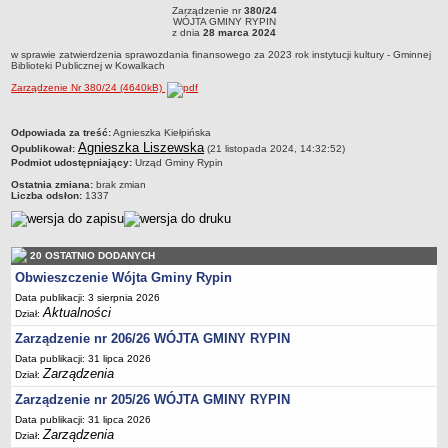
RYPIN
R
Zarządzenie nr
380/24
Dane statystyczne
Zarządzenie nr 380/24WÓJTA GMINY RYPINz dnia 28 marca 2024w sprawie
WÓJTA GMINY RYPIN
zatwierdzenia sprawozdania finansowego za 2023 rok instytucji kultury - Gminnej
z dnia
28 marca 2024
Biblioteki Publicznej w Kowalkach
Zadania publiczne
w sprawie zatwierdzenia sprawozdania finansowego za 2023 rok instytucji kultury - Gminnej
Biblioteki Publicznej w Kowalkach
Związki i stowarzyszenia
Zarządzenie Nr 380/24 (4640kB)
Realizacja zadań publicznych
Rejestr zbiorów danych osobowych
metryczka
Odpowiada za treść:
Agnieszka Kiełpińska
Agnieszka Liszewska
Opublikował:
Rejestr instytucji kultury
(21 listopada 2024, 14:32:52)
Podmiot udostępniający:
Urząd Gminy Rypin
RODO Klauzule informacyjne
Ostatnia zmiana:
brak zmian
Liczba odsłon:
1337
AKTUALNOŚCI I OGŁOSZENIA
URZĄD GMINY
Dane teleadresowe
20 OSTATNIO DODANYCH
Tabela informacyjna
Obwieszczenie Wójta Gminy Rypin
Czas pracy urzędu
Data publikacji: 3 sierpnia 2026
Aktualności
Dział:
Nr konta bankowego, NIP, REGON
Zarządzenie nr 206/26 WÓJTA GMINY RYPIN
Pracownicy urzędu - urząd gminy
Data publikacji: 31 lipca 2026
Pracownicy urzędu - baza magazynowo - warsztatowa
Zarządzenia
Dział:
Kompetencje referatów
Zarządzenie nr 205/26 WÓJTA GMINY RYPIN
Data publikacji: 31 lipca 2026
Regulamin organizacyjny
Zarządzenia
Dział: