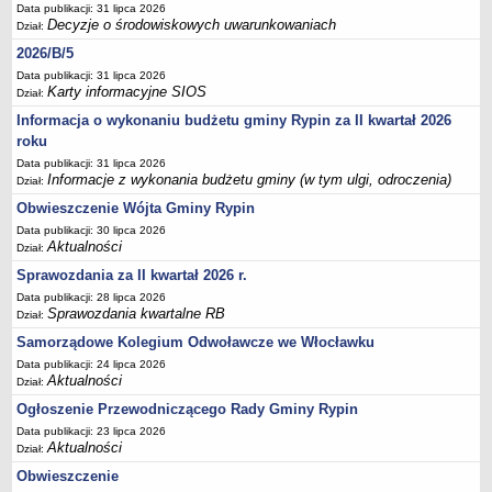
Sesje Rady Gminy Rypin
Data publikacji: 31 lipca 2026
Decyzje o środowiskowych uwarunkowaniach
Dział:
PRAWO LOKALNE
2026/B/5
Statut
Data publikacji: 31 lipca 2026
Strategia rozwoju
Karty informacyjne SIOS
Dział:
Uchwały
Informacja o wykonaniu budżetu gminy Rypin za II kwartał 2026
roku
Projekty uchwał
Data publikacji: 31 lipca 2026
Protokoły
Informacje z wykonania budżetu gminy (w tym ulgi, odroczenia)
Dział:
Imienne wykazy głosowań radnych
Obwieszczenie Wójta Gminy Rypin
Postać dokumentów
Data publikacji: 30 lipca 2026
Aktualności
Dział:
Akty Prawne, Dzienniki Ustaw, Monitory Polskie
Sprawozdania za II kwartał 2026 r.
Prawo miejscowe
Data publikacji: 28 lipca 2026
Zarządzenia
Sprawozdania kwartalne RB
Dział:
Studium uwarunkowań i kierunków zagospodarowania
Samorządowe Kolegium Odwoławcze we Włocławku
przestrzennego
Data publikacji: 24 lipca 2026
Aktualności
Dział:
Dane przestrzenne - MPZP
Ogłoszenie Przewodniczącego Rady Gminy Rypin
Stałe obwody głosowania, numery, granice oraz siedziby
Data publikacji: 23 lipca 2026
obwodowych komisji wyborczych, opis granic okręgów wyborczych
Aktualności
Dział:
Plan ogólny gminy Rypin
Obwieszczenie