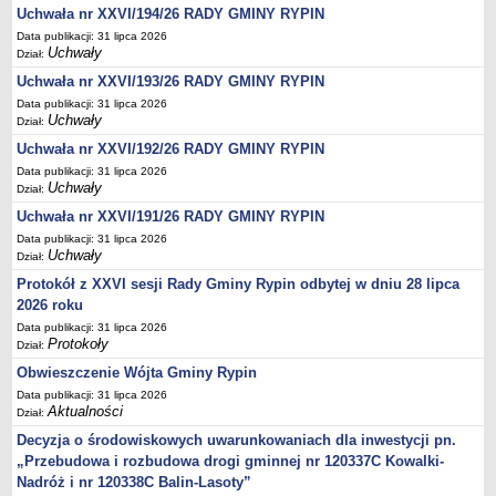
Regulamin naboru na wolne stanowiska urzędnicze
Uchwała nr XXVI/194/26 RADY GMINY RYPIN
Ogłoszenia o naborze na wolne stanowiska urzędnicze
Data publikacji: 31 lipca 2026
Uchwały
Dział:
Lista kandydatów spełniających wymagania formalne w naborach na
wolne stanowiska urzędnicze
Uchwała nr XXVI/193/26 RADY GMINY RYPIN
Data publikacji: 31 lipca 2026
Wyniki naboru na wolne stanowiska urzędnicze
Uchwały
Dział:
Petycje
Uchwała nr XXVI/192/26 RADY GMINY RYPIN
Sygnaliści
Data publikacji: 31 lipca 2026
Uchwały
Dział:
Galeria
Uchwała nr XXVI/191/26 RADY GMINY RYPIN
Raporty o stanie dostępności
Data publikacji: 31 lipca 2026
Wnioski
Uchwały
Dział:
WŁADZE I STRUKTURA
Protokół z XXVI sesji Rady Gminy Rypin odbytej w dniu 28 lipca
Struktura organizacyjna
2026 roku
Data publikacji: 31 lipca 2026
Rada gminy
Protokoły
Dział:
Wójt
Obwieszczenie Wójta Gminy Rypin
Urząd gminy
Data publikacji: 31 lipca 2026
Aktualności
Dział:
Jednostki organizacyjne, GOPS, Instytucja kultury, OSP
Decyzja o środowiskowych uwarunkowaniach dla inwestycji pn.
Jednostki pomocnicze - sołectwa
„Przebudowa i rozbudowa drogi gminnej nr 120337C Kowalki-
Plan pracy komisji rewizyjnej
Nadróż i nr 120338C Balin-Lasoty”