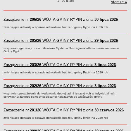
Zarządzenia o pozycjach
1 - 20 (z 48)
starsze
RYPIN
zar
»
R
Dane statystyczne
Zadania publiczne
Zarządzenie nr
206/26
WÓJTA GMINY RYPIN z dnia
30 lipca 2026
Związki i stowarzyszenia
zmieniające uchwałę w sprawie uchwalenia budżetu gminy Rypin na 2026 rok
Realizacja zadań publicznych
Rejestr zbiorów danych osobowych
Zarządzenie nr
205/26
WÓJTA GMINY RYPIN z dnia
29 lipca 2026
Rejestr instytucji kultury
w sprawie organizacji i zasad działania Systemu Ostrzegania i Alarmowania na terenie
RODO Klauzule informacyjne
Gminy Rypin
AKTUALNOŚCI I OGŁOSZENIA
Zarządzenie nr
URZĄD GMINY
203/26
WÓJTA GMINY RYPIN z dnia
3 lipca 2026
Dane teleadresowe
zmieniające uchwałę w sprawie uchwalenia budżetu gminy Rypin na 2026 rok
Tabela informacyjna
Zarządzenie nr
Czas pracy urzędu
202/26
WÓJTA GMINY RYPIN z dnia
3 lipca 2026
Nr konta bankowego, NIP, REGON
w sprawie upoważnienia do wydawania decyzji administracyjnych w indywidualnych
sprawach z zakresu pomocy społecznej należących do właściwości gminy
Pracownicy urzędu - urząd gminy
Pracownicy urzędu - baza magazynowo - warsztatowa
Zarządzenie nr
201/26
WÓJTA GMINY RYPIN z dnia
30 czerwca 2026
Kompetencje referatów
zmieniające uchwałę w sprawie uchwalenia budżetu gminy Rypin na 2026 rok
Regulamin organizacyjny