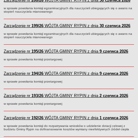
Zarządzenie nr
200/26
WÓJTA GMINY RYPIN z dnia
30 czerwca 2026
Regulamin naboru na wolne stanowiska urzędnicze
Ogłoszenia o naborze na wolne stanowiska urzędnicze
w sprawie powołania komisji egzaminacyjnych dla nauczycieli ubiegających się o awans na
stopień nauczyciela mianowanego
Lista kandydatów spełniających wymagania formalne w naborach na
wolne stanowiska urzędnicze
Zarządzenie nr
199/26
WÓJTA GMINY RYPIN z dnia
30 czerwca 2026
Wyniki naboru na wolne stanowiska urzędnicze
w sprawie powołania komisji egzaminacyjnych dla nauczycieli ubiegających się o awans na
stopień nauczyciela mianowanego
Petycje
Sygnaliści
Zarządzenie nr
195/26
WÓJTA GMINY RYPIN z dnia
9 czerwca 2026
Galeria
w sprawie powołania komisji przetargowej
Raporty o stanie dostępności
Wnioski
Zarządzenie nr
194/26
WÓJTA GMINY RYPIN z dnia
9 czerwca 2026
WŁADZE I STRUKTURA
w sprawie powołania komisji przetargowej
Struktura organizacyjna
Rada gminy
Zarządzenie nr
193/26
WÓJTA GMINY RYPIN z dnia
2 czerwca 2026
Wójt
w sprawie powołania komisji przetargowej
Urząd gminy
Jednostki organizacyjne, GOPS, Instytucja kultury, OSP
Zarządzenie nr
192/26
WÓJTA GMINY RYPIN z dnia
1 czerwca 2026
Jednostki pomocnicze - sołectwa
w sprawie powołania komisji do rozpatrywania wniosków o udzielenie dotacji celowej z
budżetu Gminy Rypin na dofinansowanie kosztów wymiany nieefektywnych źródeł ciepła
Plan pracy komisji rewizyjnej