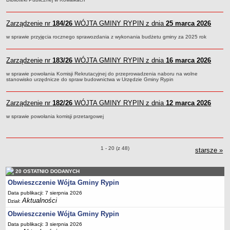
FINANSE GMINY
Budżet
Zarządzenie nr
184/26
WÓJTA GMINY RYPIN z dnia
25 marca 2026
Zmiany budżetu
w sprawie przyjęcia rocznego sprawozdania z wykonania budżetu gminy za 2025 rok
Wieloletnia Prognoza Finansowa
Majątek gminy
Zarządzenie nr
183/26
WÓJTA GMINY RYPIN z dnia
16 marca 2026
Majątek jednostek organizacyjnych
w sprawie powołania Komisji Rekrutacyjnej do przeprowadzenia naboru na wolne
Dług publiczny
stanowisko urzędnicze do spraw budownictwa w Urzędzie Gminy Rypin
Realizacja inwestycji
Zarządzenie nr
182/26
WÓJTA GMINY RYPIN z dnia
12 marca 2026
Sprawozdania z wykonania budżetu
w sprawie powołania komisji przetargowej
Sprawozdania kwartalne RB
Sprawozdania finansowe
Informacje z wykonania budżetu gminy (w tym ulgi, odroczenia)
Zarządzenia o pozycjach
1 - 20 (z 48)
starsze
zar
»
Interpretacje indywidualne
SPRAWY DO ZAŁATWIENIA
20 OSTATNIO DODANYCH
BUDOWA PRZYDOMOWYCH OCZYSZCZALNI ŚCIEKÓW -
Obwieszczenie Wójta Gminy Rypin
DOFINANSOWANIE
Data publikacji: 7 sierpnia 2026
Aktualności
Dział:
Preferencyjny zakup węgla
Obwieszczenie Wójta Gminy Rypin
Wykaz spraw
Data publikacji: 3 sierpnia 2026