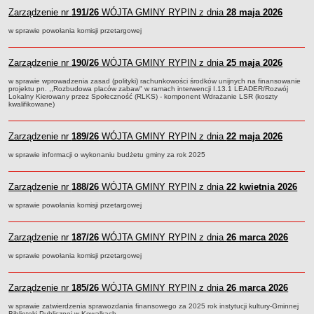
Sesje Rady Gminy Rypin
Zarządzenie nr
191/26
WÓJTA GMINY RYPIN z dnia
28 maja 2026
PRAWO LOKALNE
w sprawie powołania komisji przetargowej
Statut
Strategia rozwoju
Zarządzenie nr
190/26
WÓJTA GMINY RYPIN z dnia
25 maja 2026
Uchwały
w sprawie wprowadzenia zasad (polityki) rachunkowości środków unijnych na finansowanie
projektu pn. ,,Rozbudowa placów zabaw" w ramach interwencji I.13.1 LEADER/Rozwój
Projekty uchwał
Lokalny Kierowany przez Społeczność (RLKS) - komponent Wdrażanie LSR (koszty
kwalifikowane)
Protokoły
Imienne wykazy głosowań radnych
Zarządzenie nr
189/26
WÓJTA GMINY RYPIN z dnia
22 maja 2026
Postać dokumentów
w sprawie informacji o wykonaniu budżetu gminy za rok 2025
Akty Prawne, Dzienniki Ustaw, Monitory Polskie
Prawo miejscowe
Zarządzenie nr
188/26
WÓJTA GMINY RYPIN z dnia
22 kwietnia 2026
Zarządzenia
w sprawie powołania komisji przetargowej
Studium uwarunkowań i kierunków zagospodarowania
przestrzennego
Zarządzenie nr
187/26
WÓJTA GMINY RYPIN z dnia
26 marca 2026
Dane przestrzenne - MPZP
w sprawie powołania komisji przetargowej
Stałe obwody głosowania, numery, granice oraz siedziby
obwodowych komisji wyborczych, opis granic okręgów wyborczych
Zarządzenie nr
185/26
WÓJTA GMINY RYPIN z dnia
26 marca 2026
Plan ogólny gminy Rypin
w sprawie zatwierdzenia sprawozdania finansowego za 2025 rok instytucji kultury-Gminnej
Biblioteki Publicznej w Kowalkach