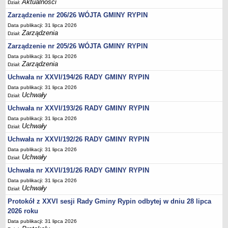
Podania, wnioski, skargi i petycje
Aktualności
Dział:
Zaświadczenia
Zarządzenie nr 206/26 WÓJTA GMINY RYPIN
Data publikacji: 31 lipca 2026
Ewidencja ludności - obowiązek meldunkowy
Zarządzenia
Dział:
Rejestry i ewidencje
Zarządzenie nr 205/26 WÓJTA GMINY RYPIN
Dowody osobiste
Data publikacji: 31 lipca 2026
Zarządzenia
Dział:
Udostępnianie informacji publicznej
Uchwała nr XXVI/194/26 RADY GMINY RYPIN
Ewidencja działalności gospodarczej
Data publikacji: 31 lipca 2026
Podziały nieruchomości
Uchwały
Dział:
Ochrona środowiska
Uchwała nr XXVI/193/26 RADY GMINY RYPIN
Data publikacji: 31 lipca 2026
Dodatki mieszkaniowe
Uchwały
Dział:
Świadczenia rodzinne, Fundusz alimentacyjny
Uchwała nr XXVI/192/26 RADY GMINY RYPIN
Stypendia szkolne
Data publikacji: 31 lipca 2026
Uchwały
Dział:
Podatki i opłaty lokalne
Uchwała nr XXVI/191/26 RADY GMINY RYPIN
Młodociani pracownicy
Data publikacji: 31 lipca 2026
ePUAP - składanie dokumentów przez internet
Uchwały
Dział:
Wydanie warunków na zjazd z drogi gminnej
Protokół z XXVI sesji Rady Gminy Rypin odbytej w dniu 28 lipca
2026 roku
Zezwolenie na usunięcie drzewa
Data publikacji: 31 lipca 2026
Wniosek o ustalenie warunków zabudowy/o ustalenie lokalizacji