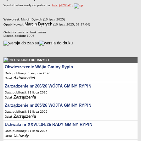
Wyniki badań wody do pobrania
tutaj (4705kB)
Dane statystyczne
Zadania publiczne
metryczka
Wytworzył:
Marcin Dytrych (10 lipca 2025)
Związki i stowarzyszenia
Marcin Dytrych
Opublikował:
(10 lipca 2025, 07:27:04)
Realizacja zadań publicznych
Ostatnia zmiana:
brak zmian
Liczba odsłon:
1096
Rejestr zbiorów danych osobowych
Rejestr instytucji kultury
RODO Klauzule informacyjne
20 OSTATNIO DODANYCH
AKTUALNOŚCI I OGŁOSZENIA
Obwieszczenie Wójta Gminy Rypin
URZĄD GMINY
Data publikacji: 3 sierpnia 2026
Dane teleadresowe
Aktualności
Dział:
Tabela informacyjna
Zarządzenie nr 206/26 WÓJTA GMINY RYPIN
Czas pracy urzędu
Data publikacji: 31 lipca 2026
Zarządzenia
Dział:
Nr konta bankowego, NIP, REGON
Zarządzenie nr 205/26 WÓJTA GMINY RYPIN
Pracownicy urzędu - urząd gminy
Data publikacji: 31 lipca 2026
Zarządzenia
Pracownicy urzędu - baza magazynowo - warsztatowa
Dział:
Uchwała nr XXVI/194/26 RADY GMINY RYPIN
Kompetencje referatów
Data publikacji: 31 lipca 2026
Regulamin organizacyjny
Uchwały
Dział: