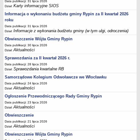
Data publikacji: 31 lipca 2026
Sesje Rady Gminy Rypin
Karty informacyjne SIOS
Dział:
PRAWO LOKALNE
Informacja o wykonaniu budżetu gminy Rypin za II kwartał 2026
Statut
roku
Strategia rozwoju
Data publikacji: 31 lipca 2026
Informacje z wykonania budżetu gminy (w tym ulgi, odroczenia)
Dział:
Uchwały
Obwieszczenie Wójta Gminy Rypin
Projekty uchwał
Data publikacji: 30 lipca 2026
Protokoły
Aktualności
Dział:
Imienne wykazy głosowań radnych
Sprawozdania za II kwartał 2026 r.
Postać dokumentów
Data publikacji: 28 lipca 2026
Sprawozdania kwartalne RB
Dział:
Akty Prawne, Dzienniki Ustaw, Monitory Polskie
Samorządowe Kolegium Odwoławcze we Włocławku
Prawo miejscowe
Data publikacji: 24 lipca 2026
Aktualności
Zarządzenia
Dział:
Ogłoszenie Przewodniczącego Rady Gminy Rypin
Studium uwarunkowań i kierunków zagospodarowania
przestrzennego
Data publikacji: 23 lipca 2026
Aktualności
Dział:
Dane przestrzenne - MPZP
Obwieszczenie
Stałe obwody głosowania, numery, granice oraz siedziby
Data publikacji: 21 lipca 2026
obwodowych komisji wyborczych, opis granic okręgów wyborczych
Aktualności
Dział:
Plan ogólny gminy Rypin
Obwieszczenie Wójta Gminy Rypin