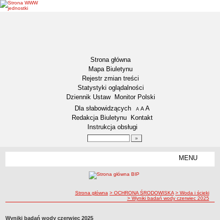
Strona główna
Mapa Biuletynu
Rejestr zmian treści
Statystyki oglądalności
Dziennik Ustaw
Monitor Polski
Menu dodatkowe
Dla słabowidzących
A
powiększ czcionkę
A
standardowy rozmiar czcionki
A
pomniejsz czcionkę
Redakcja Biuletynu
Kontakt
Instrukcja obsługi
Wyszukiwarka artykułów
Szukaj
MENU
Menu
DEKLARACJA DOSTĘPNOŚCI
NASZA GMINA
Status gminy
ścieżka nawigacji
Strona główna
> OCHRONA ŚRODOWISKA
> Woda i ścieki
> Wyniki badań wody czerwiec 2025
Lokalizacja
Insygnia gminy
Wyniki badań wody czerwiec 2025