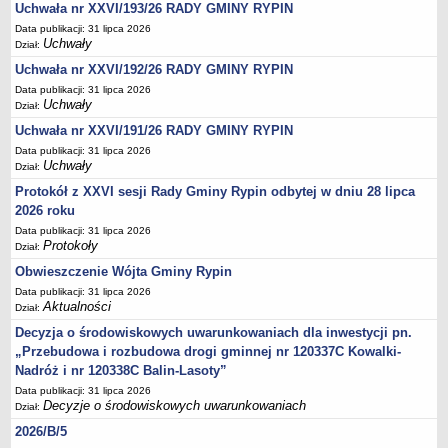
Regulamin naboru na wolne stanowiska urzędnicze
Uchwała nr XXVI/193/26 RADY GMINY RYPIN
Ogłoszenia o naborze na wolne stanowiska urzędnicze
Data publikacji: 31 lipca 2026
Uchwały
Dział:
Lista kandydatów spełniających wymagania formalne w naborach na
Uchwała nr XXVI/192/26 RADY GMINY RYPIN
wolne stanowiska urzędnicze
Data publikacji: 31 lipca 2026
Wyniki naboru na wolne stanowiska urzędnicze
Uchwały
Dział:
Petycje
Uchwała nr XXVI/191/26 RADY GMINY RYPIN
Sygnaliści
Data publikacji: 31 lipca 2026
Uchwały
Dział:
Galeria
Protokół z XXVI sesji Rady Gminy Rypin odbytej w dniu 28 lipca
Raporty o stanie dostępności
2026 roku
Wnioski
Data publikacji: 31 lipca 2026
Protokoły
Dział:
WŁADZE I STRUKTURA
Obwieszczenie Wójta Gminy Rypin
Struktura organizacyjna
Data publikacji: 31 lipca 2026
Rada gminy
Aktualności
Dział:
Wójt
Decyzja o środowiskowych uwarunkowaniach dla inwestycji pn.
Urząd gminy
„Przebudowa i rozbudowa drogi gminnej nr 120337C Kowalki-
Nadróż i nr 120338C Balin-Lasoty”
Jednostki organizacyjne, GOPS, Instytucja kultury, OSP
Data publikacji: 31 lipca 2026
Jednostki pomocnicze - sołectwa
Decyzje o środowiskowych uwarunkowaniach
Dział:
Plan pracy komisji rewizyjnej
2026/B/5