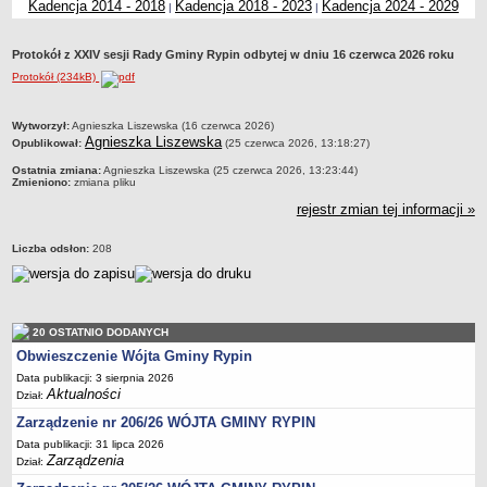
Kadencja 2014 - 2018
Kadencja 2018 - 2023
Kadencja 2024 - 2029
|
|
Dane statystyczne
Zadania publiczne
Protokół z XXIV sesji Rady Gminy Rypin odbytej w dniu 16 czerwca 2026 roku
Związki i stowarzyszenia
Protokół (234kB)
Realizacja zadań publicznych
metryczka
Wytworzył:
Agnieszka Liszewska (16 czerwca 2026)
Rejestr zbiorów danych osobowych
Agnieszka Liszewska
Opublikował:
(25 czerwca 2026, 13:18:27)
Rejestr instytucji kultury
Ostatnia zmiana:
Agnieszka Liszewska (25 czerwca 2026, 13:23:44)
Zmieniono:
zmiana pliku
RODO Klauzule informacyjne
rejestr zmian tej informacji »
AKTUALNOŚCI I OGŁOSZENIA
URZĄD GMINY
Liczba odsłon:
208
Dane teleadresowe
Tabela informacyjna
Czas pracy urzędu
20 OSTATNIO DODANYCH
Nr konta bankowego, NIP, REGON
Obwieszczenie Wójta Gminy Rypin
Pracownicy urzędu - urząd gminy
Data publikacji: 3 sierpnia 2026
Aktualności
Dział:
Pracownicy urzędu - baza magazynowo - warsztatowa
Zarządzenie nr 206/26 WÓJTA GMINY RYPIN
Kompetencje referatów
Data publikacji: 31 lipca 2026
Regulamin organizacyjny
Zarządzenia
Dział: