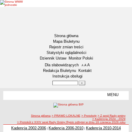
Strona główna
Mapa Biuletynu
Rejestr zmian treści
Statystyki oglądalności
Dziennik Ustaw
Monitor Polski
Menu dodatkowe
Dla słabowidzących
A
powiększ czcionkę
A
standardowy rozmiar czcionki
A
pomniejsz czcionkę
Redakcja Biuletynu
Kontakt
Instrukcja obsługi
Wyszukiwarka artykułów
Szukaj
MENU
Menu
DEKLARACJA DOSTĘPNOŚCI
NASZA GMINA
Status gminy
ścieżka nawigacji
Strona główna
> PRAWO LOKALNE
> Protokoły
> Z sesji Rady gminy
> Kadencja 2024 - 2029
Lokalizacja
> Protokół z XXIV sesji Rady Gminy Rypin odbytej w dniu 16 czerwca 2026 roku
Kadencja 2002-2006
Kadencja 2006-2010
Kadencja 2010-2014
|
|
Insygnia gminy