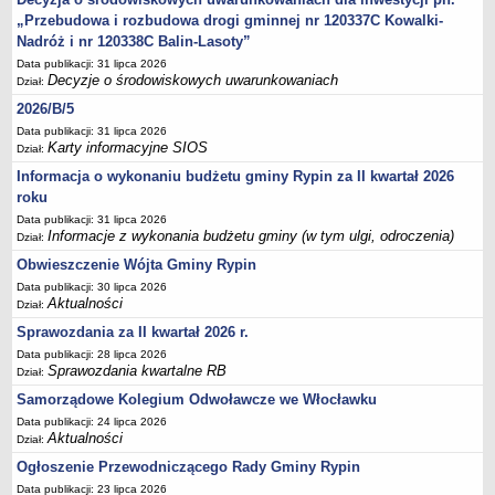
Sesje Rady Gminy Rypin
„Przebudowa i rozbudowa drogi gminnej nr 120337C Kowalki-
PRAWO LOKALNE
Nadróż i nr 120338C Balin-Lasoty”
Statut
Data publikacji: 31 lipca 2026
Decyzje o środowiskowych uwarunkowaniach
Dział:
Strategia rozwoju
2026/B/5
Uchwały
Data publikacji: 31 lipca 2026
Projekty uchwał
Karty informacyjne SIOS
Dział:
Protokoły
Informacja o wykonaniu budżetu gminy Rypin za II kwartał 2026
roku
Imienne wykazy głosowań radnych
Data publikacji: 31 lipca 2026
Postać dokumentów
Informacje z wykonania budżetu gminy (w tym ulgi, odroczenia)
Dział:
Akty Prawne, Dzienniki Ustaw, Monitory Polskie
Obwieszczenie Wójta Gminy Rypin
Prawo miejscowe
Data publikacji: 30 lipca 2026
Aktualności
Dział:
Zarządzenia
Sprawozdania za II kwartał 2026 r.
Studium uwarunkowań i kierunków zagospodarowania
Data publikacji: 28 lipca 2026
przestrzennego
Sprawozdania kwartalne RB
Dział:
Dane przestrzenne - MPZP
Samorządowe Kolegium Odwoławcze we Włocławku
Stałe obwody głosowania, numery, granice oraz siedziby
Data publikacji: 24 lipca 2026
Aktualności
Dział:
obwodowych komisji wyborczych, opis granic okręgów wyborczych
Ogłoszenie Przewodniczącego Rady Gminy Rypin
Plan ogólny gminy Rypin
Data publikacji: 23 lipca 2026