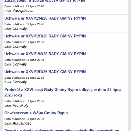
Regulamin naboru na wolne stanowiska urzędnicze
Zarządzenie nr 205/26 WÓJTA GMINY RYPIN
Data publikacji: 31 lipca 2026
Ogłoszenia o naborze na wolne stanowiska urzędnicze
Zarządzenia
Dział:
Lista kandydatów spełniających wymagania formalne w naborach na
Uchwała nr XXVI/194/26 RADY GMINY RYPIN
wolne stanowiska urzędnicze
Data publikacji: 31 lipca 2026
Uchwały
Wyniki naboru na wolne stanowiska urzędnicze
Dział:
Uchwała nr XXVI/193/26 RADY GMINY RYPIN
Petycje
Data publikacji: 31 lipca 2026
Sygnaliści
Uchwały
Dział:
Galeria
Uchwała nr XXVI/192/26 RADY GMINY RYPIN
Raporty o stanie dostępności
Data publikacji: 31 lipca 2026
Uchwały
Dział:
Wnioski
Uchwała nr XXVI/191/26 RADY GMINY RYPIN
WŁADZE I STRUKTURA
Data publikacji: 31 lipca 2026
Struktura organizacyjna
Uchwały
Dział:
Rada gminy
Protokół z XXVI sesji Rady Gminy Rypin odbytej w dniu 28 lipca
Wójt
2026 roku
Data publikacji: 31 lipca 2026
Urząd gminy
Protokoły
Dział:
Jednostki organizacyjne, GOPS, Instytucja kultury, OSP
Obwieszczenie Wójta Gminy Rypin
Jednostki pomocnicze - sołectwa
Data publikacji: 31 lipca 2026
Aktualności
Dział:
Plan pracy komisji rewizyjnej
Decyzja o środowiskowych uwarunkowaniach dla inwestycji pn.