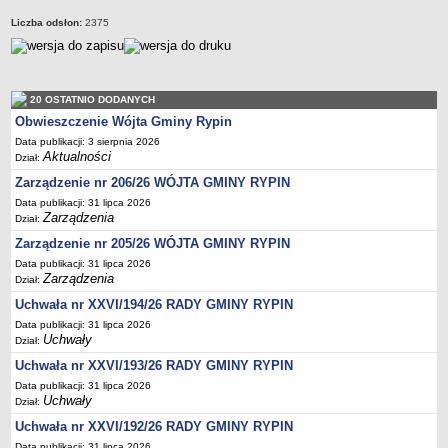
FINANSE GMINY
Budżet
Liczba odsłon:
2375
Zmiany budżetu
Wieloletnia Prognoza Finansowa
Majątek gminy
20 OSTATNIO DODANYCH
Obwieszczenie Wójta Gminy Rypin
Majątek jednostek organizacyjnych
Data publikacji: 3 sierpnia 2026
Dług publiczny
Aktualności
Dział:
Realizacja inwestycji
Zarządzenie nr 206/26 WÓJTA GMINY RYPIN
Sprawozdania z wykonania budżetu
Data publikacji: 31 lipca 2026
Zarządzenia
Dział:
Sprawozdania kwartalne RB
Zarządzenie nr 205/26 WÓJTA GMINY RYPIN
Sprawozdania finansowe
Data publikacji: 31 lipca 2026
Zarządzenia
Dział:
Informacje z wykonania budżetu gminy (w tym ulgi, odroczenia)
Uchwała nr XXVI/194/26 RADY GMINY RYPIN
Interpretacje indywidualne
Data publikacji: 31 lipca 2026
SPRAWY DO ZAŁATWIENIA
Uchwały
Dział:
BUDOWA PRZYDOMOWYCH OCZYSZCZALNI ŚCIEKÓW -
Uchwała nr XXVI/193/26 RADY GMINY RYPIN
DOFINANSOWANIE
Data publikacji: 31 lipca 2026
Preferencyjny zakup węgla
Uchwały
Dział:
Wykaz spraw
Uchwała nr XXVI/192/26 RADY GMINY RYPIN
Data publikacji: 31 lipca 2026