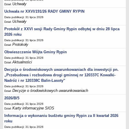
Podania, wnioski, skargi i petycje
Uchwały
Dział:
Zaświadczenia
Uchwała nr XXVI/191/26 RADY GMINY RYPIN
Ewidencja ludności - obowiązek meldunkowy
Data publikacji: 31 lipca 2026
Uchwały
Dział:
Rejestry i ewidencje
Protokół z XXVI sesji Rady Gminy Rypin odbytej w dniu 28 lipca
Dowody osobiste
2026 roku
Udostępnianie informacji publicznej
Data publikacji: 31 lipca 2026
Protokoły
Ewidencja działalności gospodarczej
Dział:
Obwieszczenie Wójta Gminy Rypin
Podziały nieruchomości
Data publikacji: 31 lipca 2026
Ochrona środowiska
Aktualności
Dział:
Dodatki mieszkaniowe
Decyzja o środowiskowych uwarunkowaniach dla inwestycji pn.
„Przebudowa i rozbudowa drogi gminnej nr 120337C Kowalki-
Świadczenia rodzinne, Fundusz alimentacyjny
Nadróż i nr 120338C Balin-Lasoty”
Stypendia szkolne
Data publikacji: 31 lipca 2026
Podatki i opłaty lokalne
Decyzje o środowiskowych uwarunkowaniach
Dział:
Młodociani pracownicy
2026/B/5
Data publikacji: 31 lipca 2026
ePUAP - składanie dokumentów przez internet
Karty informacyjne SIOS
Dział:
Wydanie warunków na zjazd z drogi gminnej
Informacja o wykonaniu budżetu gminy Rypin za II kwartał 2026
Zezwolenie na usunięcie drzewa
roku
Data publikacji: 31 lipca 2026
Wniosek o ustalenie warunków zabudowy/o ustalenie lokalizacji