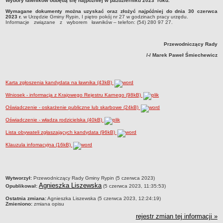
Wybory ławników odbędą się najpóźniej w październiku 2023 roku.
Sesje Rady Gminy Rypin
Wymagane dokumenty można uzyskać oraz złożyć najpóźniej do dnia 30 czerwca
PRAWO LOKALNE
2023 r.
w Urzędzie Gminy Rypin, I piętro pokój nr 27 w godzinach pracy urzędu.
Informacje związane z wyborem ławników – telefon: (54) 280 97 27.
Statut
Strategia rozwoju
Przewodniczący Rady
Uchwały
/-/ Marek Paweł Śmiechewicz
Projekty uchwał
Protokoły
Karta zgłoszenia kandydata na ławnika (43kB)
Imienne wykazy głosowań radnych
Wniosek - informacja z Krajowego Rejestru Karnego (98kB)
Postać dokumentów
Oświadczenie - oskarżenie publiczne lub skarbowe (24kB)
Akty Prawne, Dzienniki Ustaw, Monitory Polskie
Oświadczenie - władza rodzicielska (40kB)
Prawo miejscowe
Lista obywateli zgłaszających kandydata (96kB)
Zarządzenia
Klauzula infomacyjna (16kB)
Studium uwarunkowań i kierunków zagospodarowania
przestrzennego
Dane przestrzenne - MPZP
metryczka
Wytworzył:
Przewodniczący Rady Gminy Rypin (5 czerwca 2023)
Agnieszka Liszewska
Opublikował:
(5 czerwca 2023, 11:35:53)
Stałe obwody głosowania, numery, granice oraz siedziby
obwodowych komisji wyborczych, opis granic okręgów wyborczych
Ostatnia zmiana:
Agnieszka Liszewska (5 czerwca 2023, 12:24:19)
Zmieniono:
zmiana opisu
Plan ogólny gminy Rypin
rejestr zmian tej informacji »