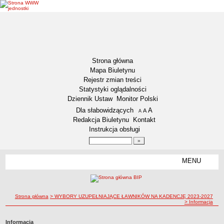
Strona główna
Mapa Biuletynu
Rejestr zmian treści
Statystyki oglądalności
Dziennik Ustaw
Monitor Polski
Menu dodatkowe
Dla słabowidzących
A
powiększ czcionkę
A
standardowy rozmiar czcionki
A
pomniejsz czcionkę
Redakcja Biuletynu
Kontakt
Instrukcja obsługi
Wyszukiwarka artykułów
Szukaj
MENU
Menu
DEKLARACJA DOSTĘPNOŚCI
NASZA GMINA
Status gminy
ścieżka nawigacji
Strona główna
> WYBORY UZUPEŁNIAJĄCE ŁAWNIKÓW NA KADENCJĘ 2023-2027
> Informacja
Lokalizacja
Insygnia gminy
Informacja