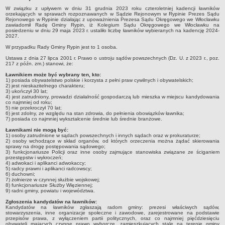
W związku z upływem w dniu 31 grudnia 2023 roku czteroletniej kadencji ławników
Dane statystyczne
orzekających w sprawach rozpoznawanych w Sądzie Rejonowym w Rypinie Prezes Sądu
Rejonowego w Rypinie działając z upoważnienia Prezesa Sądu Okręgowego we Włocławku
Zadania publiczne
zawiadomił Radę Gminy Rypin, iż Kolegium Sądu Okręgowego we Włocławku na
posiedzeniu w dniu 29 maja 2023 r. ustaliło liczbę ławników wybieranych na kadencję 2024-
Związki i stowarzyszenia
2027.
W przypadku Rady Gminy Rypin jest to 1 osoba.
Realizacja zadań publicznych
Ustawa z dnia 27 lipca 2001 r. Prawo o ustroju sądów powszechnych (Dz. U. z 2023 r., poz.
Rejestr zbiorów danych osobowych
217 z późn. zm.) stanowi, że:
Rejestr instytucji kultury
Ławnikiem może być wybrany ten, kto:
1) posiada obywatelstwo polskie i korzysta z pełni praw cywilnych i obywatelskich;
2) jest nieskazitelnego charakteru;
RODO Klauzule informacyjne
3) ukończył 30 lat;
4) jest zatrudniony, prowadzi działalność gospodarczą lub mieszka w miejscu kandydowania
AKTUALNOŚCI I OGŁOSZENIA
co najmniej od roku;
5) nie przekroczył 70 lat;
URZĄD GMINY
6) jest zdolny, ze względu na stan zdrowia, do pełnienia obowiązków ławnika;
7) posiada co najmniej wykształcenie średnie lub średnie branżowe.
Dane teleadresowe
Ławnikami nie mogą być:
Tabela informacyjna
1) osoby zatrudnione w sądach powszechnych i innych sądach oraz w prokuraturze;
2) osoby wchodzące w skład organów, od których orzeczenia można żądać skierowania
Czas pracy urzędu
sprawy na drogę postępowania sądowego;
3) funkcjonariusze Policji oraz inne osoby zajmujące stanowiska związane ze ściganiem
przestępstw i wykroczeń;
Nr konta bankowego, NIP, REGON
4) adwokaci i aplikanci adwokaccy;
5) radcy prawni i aplikanci radcowscy;
Pracownicy urzędu - urząd gminy
6) duchowni;
7) żołnierze w czynnej służbie wojskowej;
8) funkcjonariusze Służby Więziennej;
Pracownicy urzędu - baza magazynowo - warsztatowa
9) radni gminy, powiatu i województwa.
Kompetencje referatów
Zgłoszenia kandydatów na ławników:
Kandydatów na ławników zgłaszają radom gminy: prezesi właściwych sądów,
Regulamin organizacyjny
stowarzyszenia, inne organizacje społeczne i zawodowe, zarejestrowane na podstawie
przepisów prawa, z wyłączeniem partii politycznych, oraz co najmniej pięćdziesięciu
obywateli mających czynne prawo wyborcze, zamieszkujących stale na terenie gminy