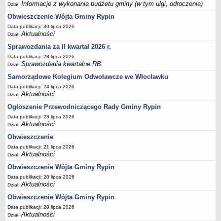
Informacje z wykonania budżetu gminy (w tym ulgi, odroczenia)
Dział:
inwestycji celu publicznego
Obwieszczenie Wójta Gminy Rypin
Działalność lobbingowa
Data publikacji: 30 lipca 2026
Wniosek o wydanie warunków technicznych przyłączenia do sieci
Aktualności
Dział:
wodociągowej/kanalizacyjnej
Sprawozdania za II kwartał 2026 r.
Wniosek o promesę przyłączenia do sieci
Data publikacji: 28 lipca 2026
Sprawozdania kwartalne RB
wodociągowej/kanalizacyjnej
Dział:
Samorządowe Kolegium Odwoławcze we Włocławku
Wniosek o dodatek węglowy
Data publikacji: 24 lipca 2026
Zgłoszenie eksploatacji przydomowej oczyszczalni ścieków
Aktualności
Dział:
Świadczenie pieniężne z tytułu pełnienia funkcji sołtysa
Ogłoszenie Przewodniczącego Rady Gminy Rypin
Deklaracja dotycząca źródeł ciepła i źródeł spalania paliw
Data publikacji: 23 lipca 2026
Aktualności
Dział:
Rolnictwo
Obwieszczenie
Wniosek o przyznanie dotacji celowej na wymianę źródeł ciepła
Data publikacji: 21 lipca 2026
P R Z E T A R G I
Aktualności
Dział:
Plan postepowań o udzielenie zamówień
Obwieszczenie Wójta Gminy Rypin
PRZETARGI UZP
Data publikacji: 20 lipca 2026
Aktualności
Dział:
Zapytania ofertowe
Obwieszczenie Wójta Gminy Rypin
Przetargi - zbycie,dzierżawa,najem mienia komunalnego
Data publikacji: 20 lipca 2026
Zamówienia Gminnego Ośrodka Pomocy Społecznej
Aktualności
Dział: