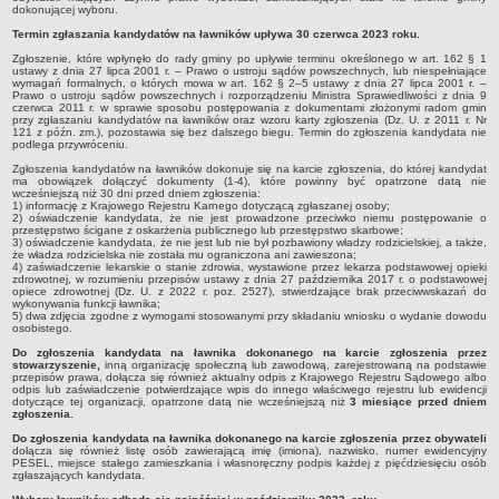
Regulamin naboru na wolne stanowiska urzędnicze
dokonującej wyboru.
Ogłoszenia o naborze na wolne stanowiska urzędnicze
Termin zgłaszania kandydatów na ławników upływa 30 czerwca 2023 roku.
Lista kandydatów spełniających wymagania formalne w naborach na
Zgłoszenie, które wpłynęło do rady gminy po upływie terminu określonego w art. 162 § 1
ustawy z dnia 27 lipca 2001 r. – Prawo o ustroju sądów powszechnych, lub niespełniające
wolne stanowiska urzędnicze
wymagań formalnych, o których mowa w art. 162 § 2–5 ustawy z dnia 27 lipca 2001 r. –
Prawo o ustroju sądów powszechnych i rozporządzeniu Ministra Sprawiedliwości z dnia 9
Wyniki naboru na wolne stanowiska urzędnicze
czerwca 2011 r. w sprawie sposobu postępowania z dokumentami złożonymi radom gmin
przy zgłaszaniu kandydatów na ławników oraz wzoru karty zgłoszenia (Dz. U. z 2011 r. Nr
121 z późn. zm.), pozostawia się bez dalszego biegu. Termin do zgłoszenia kandydata nie
Petycje
podlega przywróceniu.
Sygnaliści
Zgłoszenia kandydatów na ławników dokonuje się na karcie zgłoszenia, do której kandydat
ma obowiązek dołączyć dokumenty (1-4), które powinny być opatrzone datą nie
wcześniejszą niż 30 dni przed dniem zgłoszenia:
Galeria
1) informację z Krajowego Rejestru Karnego dotyczącą zgłaszanej osoby;
2) oświadczenie kandydata, że nie jest prowadzone przeciwko niemu postępowanie o
Raporty o stanie dostępności
przestępstwo ścigane z oskarżenia publicznego lub przestępstwo skarbowe;
3) oświadczenie kandydata, że nie jest lub nie był pozbawiony władzy rodzicielskiej, a także,
Wnioski
że władza rodzicielska nie została mu ograniczona ani zawieszona;
4) zaświadczenie lekarskie o stanie zdrowia, wystawione przez lekarza podstawowej opieki
WŁADZE I STRUKTURA
zdrowotnej, w rozumieniu przepisów ustawy z dnia 27 października 2017 r. o podstawowej
opiece zdrowotnej (Dz. U. z 2022 r. poz. 2527), stwierdzające brak przeciwwskazań do
Struktura organizacyjna
wykonywania funkcji ławnika;
5) dwa zdjęcia zgodne z wymogami stosowanymi przy składaniu wniosku o wydanie dowodu
osobistego.
Rada gminy
Do zgłoszenia kandydata na ławnika dokonanego na karcie zgłoszenia przez
Wójt
stowarzyszenie,
inną organizację społeczną lub zawodową, zarejestrowaną na podstawie
przepisów prawa, dołącza się również aktualny odpis z Krajowego Rejestru Sądowego albo
Urząd gminy
odpis lub zaświadczenie potwierdzające wpis do innego właściwego rejestru lub ewidencji
dotyczące tej organizacji, opatrzone datą nie wcześniejszą niż
3 miesiące przed dniem
zgłoszenia.
Jednostki organizacyjne, GOPS, Instytucja kultury, OSP
Do zgłoszenia kandydata na ławnika dokonanego na karcie zgłoszenia przez obywateli
Jednostki pomocnicze - sołectwa
dołącza się również listę osób zawierającą imię (imiona), nazwisko, numer ewidencyjny
PESEL, miejsce stałego zamieszkania i własnoręczny podpis każdej z pięćdziesięciu osób
Plan pracy komisji rewizyjnej
zgłaszających kandydata.