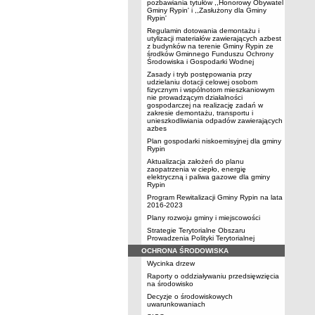
pozbawiania tytułów ,,Honorowy Obywatel
Gminy Rypin' i ,,Zasłużony dla Gminy
Rypin'
Regulamin dotowania demontażu i
utylizacji materiałów zawierających azbest
z budynków na terenie Gminy Rypin ze
środków Gminnego Funduszu Ochrony
Środowiska i Gospodarki Wodnej
Zasady i tryb postępowania przy
udzielaniu dotacji celowej osobom
fizycznym i wspólnotom mieszkaniowym
nie prowadzącym działalności
gospodarczej na realizację zadań w
zakresie demontażu, transportu i
unieszkodliwiania odpadów zawierających
azbes
Plan gospodarki niskoemisyjnej dla gminy
Rypin
Aktualizacja założeń do planu
zaopatrzenia w ciepło, energię
elektryczną i paliwa gazowe dla gminy
Rypin
Program Rewitalizacji Gminy Rypin na lata
2016-2023
Plany rozwoju gminy i miejscowości
Strategie Terytorialne Obszaru
Prowadzenia Polityki Terytorialnej
OCHRONA ŚRODOWISKA
Wycinka drzew
Raporty o oddziaływaniu przedsięwzięcia
na środowisko
Decyzje o środowiskowych
uwarunkowaniach