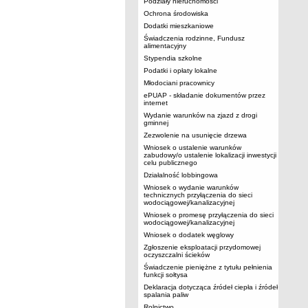
Podziały nieruchomości
Ochrona środowiska
Dodatki mieszkaniowe
Świadczenia rodzinne, Fundusz
alimentacyjny
Stypendia szkolne
Podatki i opłaty lokalne
Młodociani pracownicy
ePUAP - składanie dokumentów przez
internet
Wydanie warunków na zjazd z drogi
gminnej
Zezwolenie na usunięcie drzewa
Wniosek o ustalenie warunków
zabudowy/o ustalenie lokalizacji inwestycji
celu publicznego
Działalność lobbingowa
Wniosek o wydanie warunków
technicznych przyłączenia do sieci
wodociągowej/kanalizacyjnej
Wniosek o promesę przyłączenia do sieci
wodociągowej/kanalizacyjnej
Wniosek o dodatek węglowy
Zgłoszenie eksploatacji przydomowej
oczyszczalni ścieków
Świadczenie pieniężne z tytułu pełnienia
funkcji sołtysa
Deklaracja dotycząca źródeł ciepła i źródeł
spalania paliw
Rolnictwo