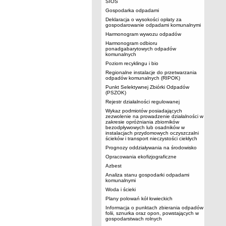
SIOS
Gospodarka odpadami
Deklaracja o wysokości opłaty za
gospodarowanie odpadami komunalnymi
Harmonogram wywozu odpadów
Harmonogram odbioru
ponadgabarytowych odpadów
komunalnych
Poziom recyklingu i bio
Regionalne instalacje do przetwarzania
odpadów komunalnych (RIPOK)
Punkt Selektywnej Zbiórki Odpadów
(PSZOK)
Rejestr działalności regulowanej
Wykaz podmiotów posiadających
zezwolenie na prowadzenie działalności w
zakresie opróżniania zbiorników
bezodpływowych lub osadników w
instalacjach przydomowych oczyszczalni
ścieków i transport nieczystości ciekłych
Prognozy oddziaływania na środowisko
Opracowania ekofizjograficzne
Azbest
Analiza stanu gospodarki odpadami
komunalnymi
Woda i ścieki
Plany polowań kół łowieckich
Informacja o punktach zbierania odpadów
folii, sznurka oraz opon, powstających w
gospodarstwach rolnych