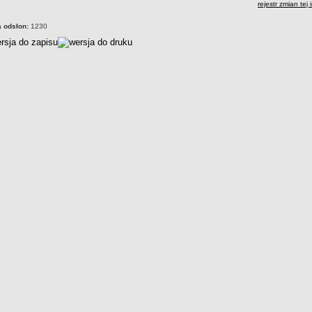
rejestr zmian tej 
a odsłon:
1230