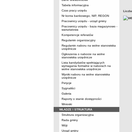
Tabela informacyjna
Czas pracy urzędu
Liczb
Nr konta bankowego, NIP, REGON
Pracownicy urzędu - urząd gminy
Pracownicy urzędu - baza magazynowo -
warsztatowa
Kompetencje referatów
Regulamin organizacyjny
Regulamin naboru na wolne stanowiska
urzędnicze
Ogłoszenia o naborze na wolne
stanowiska urzędnicze
Lista kandydatów spełniających
wymagania formalne w naborach na
wolne stanowiska urzędnicze
Wyniki naboru na wolne stanowiska
urzędnicze
Petycje
Sygnaliści
Galeria
Raporty o stanie dostępności
Wnioski
WŁADZE I STRUKTURA
Struktura organizacyjna
Rada gminy
Wójt
Urząd gminy