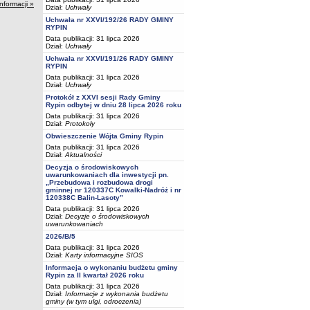
informacji »
Dział:
Uchwały
Uchwała nr XXVI/192/26 RADY GMINY
RYPIN
Data publikacji: 31 lipca 2026
Dział:
Uchwały
Uchwała nr XXVI/191/26 RADY GMINY
RYPIN
Data publikacji: 31 lipca 2026
Dział:
Uchwały
Protokół z XXVI sesji Rady Gminy
Rypin odbytej w dniu 28 lipca 2026 roku
Data publikacji: 31 lipca 2026
Dział:
Protokoły
Obwieszczenie Wójta Gminy Rypin
Data publikacji: 31 lipca 2026
Dział:
Aktualności
Decyzja o środowiskowych
uwarunkowaniach dla inwestycji pn.
„Przebudowa i rozbudowa drogi
gminnej nr 120337C Kowalki-Nadróż i nr
120338C Balin-Lasoty”
Data publikacji: 31 lipca 2026
Dział:
Decyzje o środowiskowych
uwarunkowaniach
2026/B/5
Data publikacji: 31 lipca 2026
Dział:
Karty informacyjne SIOS
Informacja o wykonaniu budżetu gminy
Rypin za II kwartał 2026 roku
Data publikacji: 31 lipca 2026
Dział:
Informacje z wykonania budżetu
gminy (w tym ulgi, odroczenia)