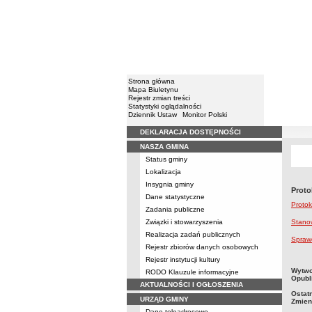
Strona główna
Mapa Biuletynu
Rejestr zmian treści
Statystyki oglądalności
Dziennik Ustaw
Monitor Polski
DEKLARACJA DOSTĘPNOŚCI
Menu
NASZA GMINA
Status gminy
Lokalizacja
Insygnia gminy
Proto
Dane statystyczne
Protok
Zadania publiczne
Związki i stowarzyszenia
Stanow
Realizacja zadań publicznych
Sprawo
Rejestr zbiorów danych osobowych
Rejestr instytucji kultury
metry
Wytwo
RODO Klauzule informacyjne
Opubl
AKTUALNOŚCI I OGŁOSZENIA
Ostat
URZĄD GMINY
Zmien
Dane teleadresowe