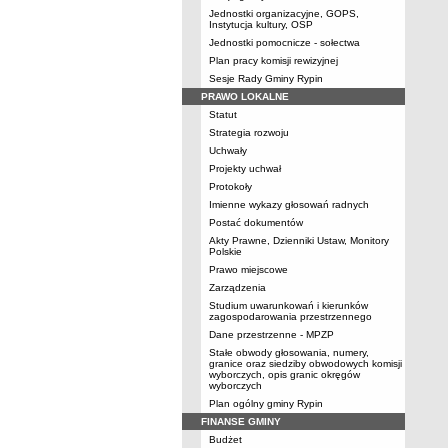
Jednostki organizacyjne, GOPS,
Instytucja kultury, OSP
Jednostki pomocnicze - sołectwa
Plan pracy komisji rewizyjnej
Sesje Rady Gminy Rypin
PRAWO LOKALNE
Statut
Strategia rozwoju
Uchwały
Projekty uchwał
Protokoły
Imienne wykazy głosowań radnych
Postać dokumentów
Akty Prawne, Dzienniki Ustaw, Monitory
Polskie
Prawo miejscowe
Zarządzenia
Studium uwarunkowań i kierunków
zagospodarowania przestrzennego
Dane przestrzenne - MPZP
Stałe obwody głosowania, numery,
granice oraz siedziby obwodowych komisji
wyborczych, opis granic okręgów
wyborczych
Plan ogólny gminy Rypin
FINANSE GMINY
Budżet