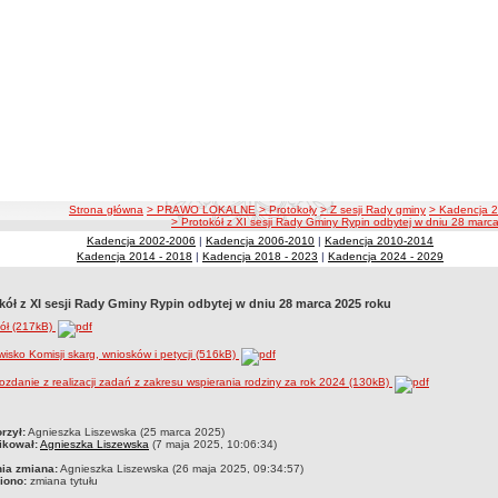
ścieżka nawigacji
Strona główna
> PRAWO LOKALNE
> Protokoły
> Z sesji Rady gminy
> Kadencja 2
> Protokół z XI sesji Rady Gminy Rypin odbytej w dniu 28 marc
Kadencja 2002-2006
|
Kadencja 2006-2010
|
Kadencja 2010-2014
Kadencja 2014 - 2018
|
Kadencja 2018 - 2023
|
Kadencja 2024 - 2029
kół z XI sesji Rady Gminy Rypin odbytej w dniu 28 marca 2025 roku
ół (217kB)
isko Komisji skarg, wniosków i petycji (516kB)
zdanie z realizacji zadań z zakresu wspierania rodziny za rok 2024 (130kB)
czka
rzył:
Agnieszka Liszewska (25 marca 2025)
ikował:
Agnieszka Liszewska
(7 maja 2025, 10:06:34)
nia zmiana:
Agnieszka Liszewska (26 maja 2025, 09:34:57)
iono:
zmiana tytułu