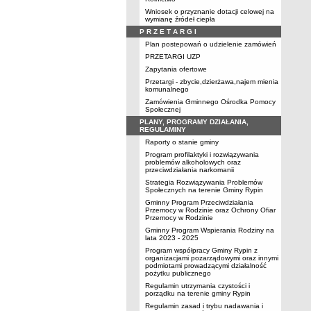
Wniosek o przyznanie dotacji celowej na
wymianę źródeł ciepła
P R Z E T A R G I
Plan postepowań o udzielenie zamówień
PRZETARGI UZP
Zapytania ofertowe
Przetargi - zbycie,dzierżawa,najem mienia
komunalnego
Zamówienia Gminnego Ośrodka Pomocy
Społecznej
PLANY, PROGRAMY DZIAŁANIA,
REGULAMINY
Raporty o stanie gminy
Program profilaktyki i rozwiązywania
problemów alkoholowych oraz
przeciwdziałania narkomanii
Strategia Rozwiązywania Problemów
Społecznych na terenie Gminy Rypin
Gminny Program Przeciwdziałania
Przemocy w Rodzinie oraz Ochrony Ofiar
Przemocy w Rodzinie
Gminny Program Wspierania Rodziny na
lata 2023 - 2025
Program współpracy Gminy Rypin z
organizacjami pozarządowymi oraz innymi
podmiotami prowadzącymi działalność
pożytku publicznego
Regulamin utrzymania czystości i
porządku na terenie gminy Rypin
Regulamin zasad i trybu nadawania i