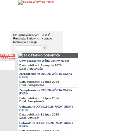
Gmina Rypin
Menu dodatkowe
A
powiększ czcionkę
A
standardowy rozmiar czcionki
Dla słabowidzących
A
pomniejsz czcionkę
Redakcja Biuletynu
Kontakt
Instrukcja obsługi
Wyszukiwarka artykułów
Szukaj
024 - 2029
20 OSTATNIO DODANYCH
a 2025 roku
Obwieszczenie Wójta Gminy Rypin
Data publikacji: 3 sierpnia 2026
Dział:
Aktualności
Zarządzenie nr 206/26 WÓJTA GMINY
RYPIN
Data publikacji: 31 lipca 2026
Dział:
Zarządzenia
Zarządzenie nr 205/26 WÓJTA GMINY
RYPIN
Data publikacji: 31 lipca 2026
Dział:
Zarządzenia
Uchwała nr XXVI/194/26 RADY GMINY
RYPIN
Data publikacji: 31 lipca 2026
Dział:
Uchwały
Uchwała nr XXVI/193/26 RADY GMINY
RYPIN
Data publikacji: 31 lipca 2026