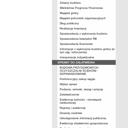
Zmiany budżetu
Wieloletnia Prognoza Finansowa
Majątek gminy
Majątek jednostek organizacyjnych
Dług publiczny
Realizacja inwestycji
Sprawozdania z wykonania budżetu
Sprawozdania kwartalne RB
Sprawozdania finansowe
Informacje z wykonania budżetu gminy (w
tym ulgi, odroczenia)
Interpretacje indywidualne
SPRAWY DO ZAŁATWIENIA
BUDOWA PRZYDOMOWYCH
OCZYSZCZALNI ŚCIEKÓW -
DOFINANSOWANIE
Preferencyjny zakup węgla
Wykaz spraw
Podania, wnioski, skargi i petycje
Zaświadczenia
Ewidencja ludności - obowiązek
meldunkowy
Rejestry i ewidencje
Dowody osobiste
Udostępnianie informacji publicznej
Ewidencja działalności gospodarczej