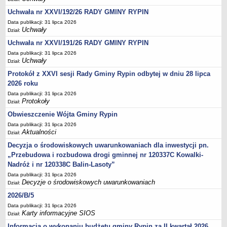
Sesje Rady Gminy Rypin
Uchwała nr XXVI/192/26 RADY GMINY RYPIN
PRAWO LOKALNE
Data publikacji: 31 lipca 2026
Statut
Uchwały
Dział:
Strategia rozwoju
Uchwała nr XXVI/191/26 RADY GMINY RYPIN
Uchwały
Data publikacji: 31 lipca 2026
Uchwały
Dział:
Projekty uchwał
Protokół z XXVI sesji Rady Gminy Rypin odbytej w dniu 28 lipca
Protokoły
2026 roku
Imienne wykazy głosowań radnych
Data publikacji: 31 lipca 2026
Protokoły
Dział:
Postać dokumentów
Obwieszczenie Wójta Gminy Rypin
Akty Prawne, Dzienniki Ustaw, Monitory Polskie
Data publikacji: 31 lipca 2026
Prawo miejscowe
Aktualności
Dział:
Zarządzenia
Decyzja o środowiskowych uwarunkowaniach dla inwestycji pn.
„Przebudowa i rozbudowa drogi gminnej nr 120337C Kowalki-
Studium uwarunkowań i kierunków zagospodarowania
Nadróż i nr 120338C Balin-Lasoty”
przestrzennego
Data publikacji: 31 lipca 2026
Dane przestrzenne - MPZP
Decyzje o środowiskowych uwarunkowaniach
Dział:
Stałe obwody głosowania, numery, granice oraz siedziby
2026/B/5
obwodowych komisji wyborczych, opis granic okręgów wyborczych
Data publikacji: 31 lipca 2026
Karty informacyjne SIOS
Dział:
Plan ogólny gminy Rypin
Informacja o wykonaniu budżetu gminy Rypin za II kwartał 2026