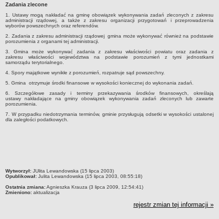
Zadania zlecone
Dane statystyczne
1. Ustawy mogą nakładać na gminę obowiązek wykonywania zadań zleconych z zakresu
administracji rządowej, a także z zakresu organizacji przygotowań i przeprowadzenia
Zadania publiczne
wyborów powszechnych oraz referendów.
Związki i stowarzyszenia
2. Zadania z zakresu administracji rządowej gmina może wykonywać również na podstawie
porozumienia z organami tej administracji.
Realizacja zadań publicznych
3. Gmina może wykonywać zadania z zakresu właściwości powiatu oraz zadania z
zakresu właściwości województwa na podstawie porozumień z tymi jednostkami
Rejestr zbiorów danych osobowych
samorządu terytorialnego.
Rejestr instytucji kultury
4. Spory majątkowe wynikłe z porozumień, rozpatruje sąd powszechny.
5. Gmina otrzymuje środki finansowe w wysokości koniecznej do wykonania zadań.
RODO Klauzule informacyjne
6. Szczegółowe zasady i terminy przekazywania środków finansowych, określają
AKTUALNOŚCI I OGŁOSZENIA
ustawy nakładające na gminy obowiązek wykonywania zadań zleconych lub zawarte
porozumienia.
URZĄD GMINY
7. W przypadku niedotrzymania terminów, gminie przysługują odsetki w wysokości ustalonej
Dane teleadresowe
dla zaległości podatkowych.
Tabela informacyjna
Czas pracy urzędu
Nr konta bankowego, NIP, REGON
Pracownicy urzędu - urząd gminy
metryczka
Wytworzył:
JUlita Lewandowska (15 lipca 2003)
Opublikował:
Julita Lewandowska (15 lipca 2003, 08:55:18)
Pracownicy urzędu - baza magazynowo - warsztatowa
Ostatnia zmiana:
Agnieszka Krauza (3 lipca 2009, 12:54:41)
Zmieniono:
aktualizacja
Kompetencje referatów
rejestr zmian tej informacji »
Regulamin organizacyjny