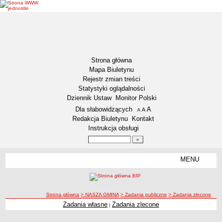
Strona główna
Mapa Biuletynu
Rejestr zmian treści
Statystyki oglądalności
Dziennik Ustaw
Monitor Polski
Menu dodatkowe
Dla słabowidzących
A
powiększ czcionkę
A
standardowy rozmiar czcionki
A
pomniejsz czcionkę
Redakcja Biuletynu
Kontakt
Instrukcja obsługi
Wyszukiwarka artykułów
Szukaj
MENU
Menu
DEKLARACJA DOSTĘPNOŚCI
NASZA GMINA
Status gminy
ścieżka nawigacji
Strona główna
> NASZA GMINA
> Zadania publiczne
> Zadania zlecone
Zadania własne
Zadania zlecone
|
Lokalizacja
Insygnia gminy