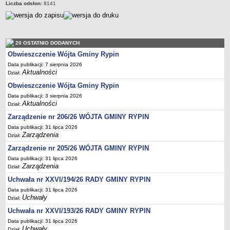
Regulamin naboru na wolne stanowiska urzędnicze
Liczba odsłon:
8141
Ogłoszenia o naborze na wolne stanowiska urzędnicze
Lista kandydatów spełniających wymagania formalne w naborach na
wolne stanowiska urzędnicze
20 OSTATNIO DODANYCH
Wyniki naboru na wolne stanowiska urzędnicze
Obwieszczenie Wójta Gminy Rypin
Petycje
Data publikacji: 7 sierpnia 2026
Aktualności
Dział:
Sygnaliści
Obwieszczenie Wójta Gminy Rypin
Galeria
Data publikacji: 3 sierpnia 2026
Aktualności
Raporty o stanie dostępności
Dział:
Zarządzenie nr 206/26 WÓJTA GMINY RYPIN
Wnioski
Data publikacji: 31 lipca 2026
WŁADZE I STRUKTURA
Zarządzenia
Dział:
Struktura organizacyjna
Zarządzenie nr 205/26 WÓJTA GMINY RYPIN
Rada gminy
Data publikacji: 31 lipca 2026
Zarządzenia
Wójt
Dział:
Uchwała nr XXVI/194/26 RADY GMINY RYPIN
Urząd gminy
Data publikacji: 31 lipca 2026
Jednostki organizacyjne, GOPS, Instytucja kultury, OSP
Uchwały
Dział:
Jednostki pomocnicze - sołectwa
Uchwała nr XXVI/193/26 RADY GMINY RYPIN
Plan pracy komisji rewizyjnej
Data publikacji: 31 lipca 2026
Uchwały
Dział: