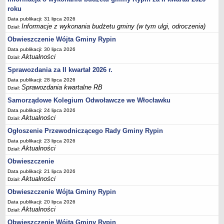
FINANSE GMINY
roku
Budżet
Data publikacji: 31 lipca 2026
Zmiany budżetu
Informacje z wykonania budżetu gminy (w tym ulgi, odroczenia)
Dział:
Wieloletnia Prognoza Finansowa
Obwieszczenie Wójta Gminy Rypin
Majątek gminy
Data publikacji: 30 lipca 2026
Aktualności
Dział:
Majątek jednostek organizacyjnych
Sprawozdania za II kwartał 2026 r.
Dług publiczny
Data publikacji: 28 lipca 2026
Sprawozdania kwartalne RB
Dział:
Realizacja inwestycji
Samorządowe Kolegium Odwoławcze we Włocławku
Sprawozdania z wykonania budżetu
Data publikacji: 24 lipca 2026
Sprawozdania kwartalne RB
Aktualności
Dział:
Sprawozdania finansowe
Ogłoszenie Przewodniczącego Rady Gminy Rypin
Informacje z wykonania budżetu gminy (w tym ulgi, odroczenia)
Data publikacji: 23 lipca 2026
Aktualności
Dział:
Interpretacje indywidualne
Obwieszczenie
SPRAWY DO ZAŁATWIENIA
Data publikacji: 21 lipca 2026
BUDOWA PRZYDOMOWYCH OCZYSZCZALNI ŚCIEKÓW -
Aktualności
Dział:
DOFINANSOWANIE
Obwieszczenie Wójta Gminy Rypin
Preferencyjny zakup węgla
Data publikacji: 20 lipca 2026
Aktualności
Dział:
Wykaz spraw
Obwieszczenie Wójta Gminy Rypin