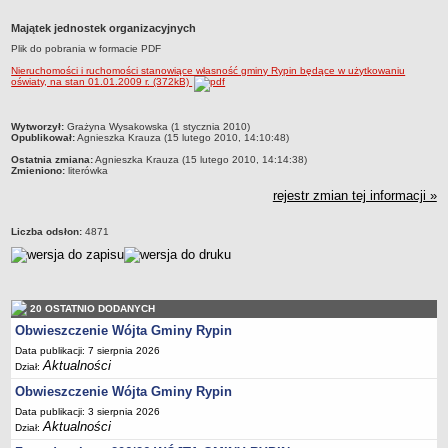
Dane statystyczne
Majątek jednostek organizacyjnych
Zadania publiczne
Plik do pobrania w formacie PDF
Związki i stowarzyszenia
Nieruchomości i ruchomości stanowiące własność gminy Rypin będące w użytkowaniu
oświaty, na stan 01.01.2009 r. (372kB)
Realizacja zadań publicznych
Rejestr zbiorów danych osobowych
metryczka
Wytworzył:
Grażyna Wysakowska (1 stycznia 2010)
Opublikował:
Agnieszka Krauza (15 lutego 2010, 14:10:48)
Rejestr instytucji kultury
Ostatnia zmiana:
Agnieszka Krauza (15 lutego 2010, 14:14:38)
Zmieniono:
literówka
RODO Klauzule informacyjne
rejestr zmian tej informacji »
AKTUALNOŚCI I OGŁOSZENIA
URZĄD GMINY
Liczba odsłon:
4871
Dane teleadresowe
Tabela informacyjna
Czas pracy urzędu
20 OSTATNIO DODANYCH
Nr konta bankowego, NIP, REGON
Obwieszczenie Wójta Gminy Rypin
Pracownicy urzędu - urząd gminy
Data publikacji: 7 sierpnia 2026
Aktualności
Dział:
Pracownicy urzędu - baza magazynowo - warsztatowa
Obwieszczenie Wójta Gminy Rypin
Kompetencje referatów
Data publikacji: 3 sierpnia 2026
Regulamin organizacyjny
Aktualności
Dział: