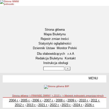
Strona główna
Mapa Biuletynu
Rejestr zmian treści
Statystyki oglądalności
Dziennik Ustaw
Monitor Polski
Menu dodatkowe
Dla słabowidzących
A
powiększ czcionkę
A
standardowy rozmiar czcionki
A
pomniejsz czcionkę
Redakcja Biuletynu
Kontakt
Instrukcja obsługi
Wyszukiwarka artykułów
Szukaj
MENU
Menu
DEKLARACJA DOSTĘPNOŚCI
NASZA GMINA
Status gminy
ścieżka nawigacji
Strona główna
> FINANSE GMINY
> 2010 r.
> Majątek jednostek organizacyjnych
2004 r.
2005 r.
2006 r.
2007 r.
2008 r.
2009 r.
2010 r.
2011 r.
|
|
|
|
|
|
|
Lokalizacja
2012 r.
2013 r.
2021 r.
2022 r.
2023 r.
2024 r.
2026 r.
|
|
|
|
|
|
Insygnia gminy