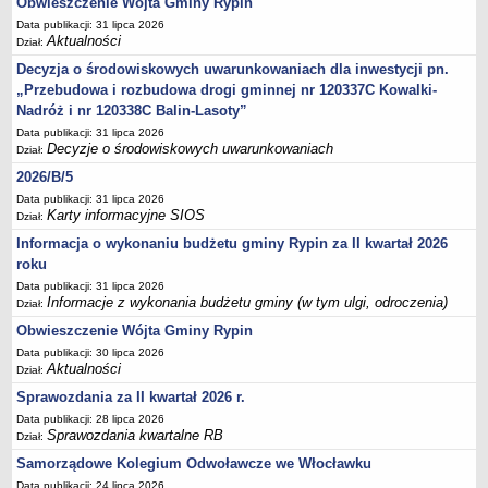
Obwieszczenie Wójta Gminy Rypin
Sesje Rady Gminy Rypin
Data publikacji: 31 lipca 2026
PRAWO LOKALNE
Aktualności
Dział:
Statut
Decyzja o środowiskowych uwarunkowaniach dla inwestycji pn.
Strategia rozwoju
„Przebudowa i rozbudowa drogi gminnej nr 120337C Kowalki-
Nadróż i nr 120338C Balin-Lasoty”
Uchwały
Data publikacji: 31 lipca 2026
Projekty uchwał
Decyzje o środowiskowych uwarunkowaniach
Dział:
Protokoły
2026/B/5
Imienne wykazy głosowań radnych
Data publikacji: 31 lipca 2026
Karty informacyjne SIOS
Dział:
Postać dokumentów
Informacja o wykonaniu budżetu gminy Rypin za II kwartał 2026
Akty Prawne, Dzienniki Ustaw, Monitory Polskie
roku
Prawo miejscowe
Data publikacji: 31 lipca 2026
Informacje z wykonania budżetu gminy (w tym ulgi, odroczenia)
Dział:
Zarządzenia
Obwieszczenie Wójta Gminy Rypin
Studium uwarunkowań i kierunków zagospodarowania
Data publikacji: 30 lipca 2026
przestrzennego
Aktualności
Dział:
Dane przestrzenne - MPZP
Sprawozdania za II kwartał 2026 r.
Stałe obwody głosowania, numery, granice oraz siedziby
Data publikacji: 28 lipca 2026
Sprawozdania kwartalne RB
obwodowych komisji wyborczych, opis granic okręgów wyborczych
Dział:
Samorządowe Kolegium Odwoławcze we Włocławku
Plan ogólny gminy Rypin
Data publikacji: 24 lipca 2026