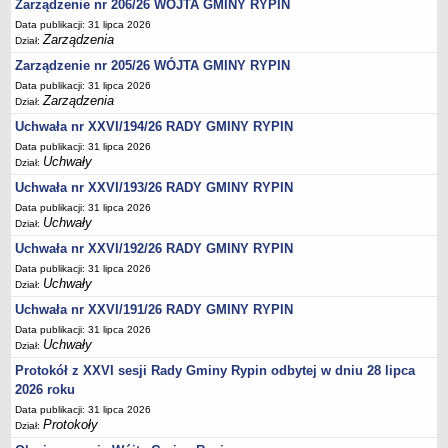
Regulamin naboru na wolne stanowiska urzędnicze
Zarządzenie nr 206/26 WÓJTA GMINY RYPIN
Data publikacji: 31 lipca 2026
Ogłoszenia o naborze na wolne stanowiska urzędnicze
Zarządzenia
Dział:
Lista kandydatów spełniających wymagania formalne w naborach na
Zarządzenie nr 205/26 WÓJTA GMINY RYPIN
wolne stanowiska urzędnicze
Data publikacji: 31 lipca 2026
Wyniki naboru na wolne stanowiska urzędnicze
Zarządzenia
Dział:
Petycje
Uchwała nr XXVI/194/26 RADY GMINY RYPIN
Data publikacji: 31 lipca 2026
Sygnaliści
Uchwały
Dział:
Galeria
Uchwała nr XXVI/193/26 RADY GMINY RYPIN
Raporty o stanie dostępności
Data publikacji: 31 lipca 2026
Uchwały
Dział:
Wnioski
Uchwała nr XXVI/192/26 RADY GMINY RYPIN
WŁADZE I STRUKTURA
Data publikacji: 31 lipca 2026
Struktura organizacyjna
Uchwały
Dział:
Rada gminy
Uchwała nr XXVI/191/26 RADY GMINY RYPIN
Wójt
Data publikacji: 31 lipca 2026
Uchwały
Dział:
Urząd gminy
Protokół z XXVI sesji Rady Gminy Rypin odbytej w dniu 28 lipca
Jednostki organizacyjne, GOPS, Instytucja kultury, OSP
2026 roku
Jednostki pomocnicze - sołectwa
Data publikacji: 31 lipca 2026
Protokoły
Dział:
Plan pracy komisji rewizyjnej