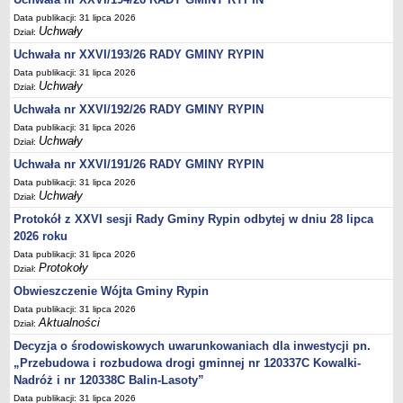
Regulamin naboru na wolne stanowiska urzędnicze
Data publikacji: 31 lipca 2026
Ogłoszenia o naborze na wolne stanowiska urzędnicze
Uchwały
Dział:
Lista kandydatów spełniających wymagania formalne w naborach na
Uchwała nr XXVI/193/26 RADY GMINY RYPIN
wolne stanowiska urzędnicze
Data publikacji: 31 lipca 2026
Uchwały
Dział:
Wyniki naboru na wolne stanowiska urzędnicze
Uchwała nr XXVI/192/26 RADY GMINY RYPIN
Petycje
Data publikacji: 31 lipca 2026
Sygnaliści
Uchwały
Dział:
Galeria
Uchwała nr XXVI/191/26 RADY GMINY RYPIN
Raporty o stanie dostępności
Data publikacji: 31 lipca 2026
Uchwały
Dział:
Wnioski
Protokół z XXVI sesji Rady Gminy Rypin odbytej w dniu 28 lipca
WŁADZE I STRUKTURA
2026 roku
Struktura organizacyjna
Data publikacji: 31 lipca 2026
Protokoły
Rada gminy
Dział:
Obwieszczenie Wójta Gminy Rypin
Wójt
Data publikacji: 31 lipca 2026
Urząd gminy
Aktualności
Dział:
Jednostki organizacyjne, GOPS, Instytucja kultury, OSP
Decyzja o środowiskowych uwarunkowaniach dla inwestycji pn.
Jednostki pomocnicze - sołectwa
„Przebudowa i rozbudowa drogi gminnej nr 120337C Kowalki-
Nadróż i nr 120338C Balin-Lasoty”
Plan pracy komisji rewizyjnej
Data publikacji: 31 lipca 2026