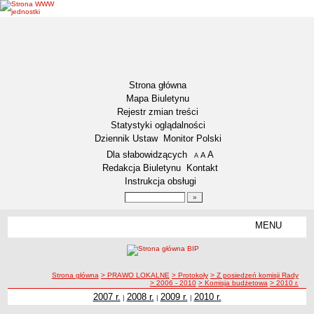
Strona główna
Mapa Biuletynu
Rejestr zmian treści
Statystyki oglądalności
Dziennik Ustaw
Monitor Polski
Menu dodatkowe
Dla słabowidzących
A
powiększ czcionkę
A
standardowy rozmiar czcionki
A
pomniejsz czcionkę
Redakcja Biuletynu
Kontakt
Instrukcja obsługi
Wyszukiwarka artykułów
Szukaj
MENU
Menu
DEKLARACJA DOSTĘPNOŚCI
NASZA GMINA
Status gminy
ścieżka nawigacji
Strona główna
> PRAWO LOKALNE
> Protokoły
> Z posiedzeń komisji Rady
> 2006 - 2010
> Komisja budżetowa
> 2010 r.
Lokalizacja
2007 r.
2008 r.
2009 r.
2010 r.
|
|
|
2010 r.
Insygnia gminy