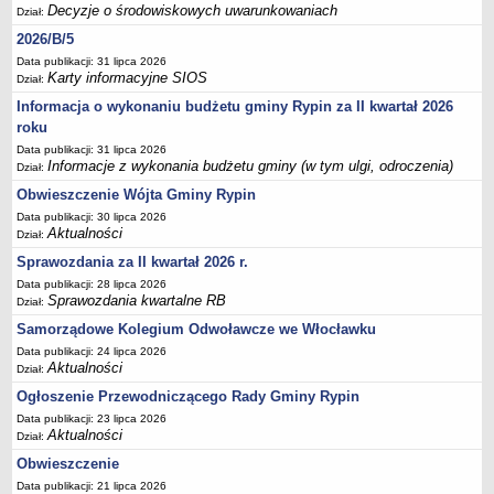
Sesje Rady Gminy Rypin
Decyzje o środowiskowych uwarunkowaniach
Dział:
PRAWO LOKALNE
2026/B/5
Statut
Data publikacji: 31 lipca 2026
Karty informacyjne SIOS
Dział:
Strategia rozwoju
Informacja o wykonaniu budżetu gminy Rypin za II kwartał 2026
Uchwały
roku
Projekty uchwał
Data publikacji: 31 lipca 2026
Informacje z wykonania budżetu gminy (w tym ulgi, odroczenia)
Dział:
Protokoły
Obwieszczenie Wójta Gminy Rypin
Imienne wykazy głosowań radnych
Data publikacji: 30 lipca 2026
Postać dokumentów
Aktualności
Dział:
Akty Prawne, Dzienniki Ustaw, Monitory Polskie
Sprawozdania za II kwartał 2026 r.
Prawo miejscowe
Data publikacji: 28 lipca 2026
Sprawozdania kwartalne RB
Dział:
Zarządzenia
Samorządowe Kolegium Odwoławcze we Włocławku
Studium uwarunkowań i kierunków zagospodarowania
Data publikacji: 24 lipca 2026
przestrzennego
Aktualności
Dział:
Dane przestrzenne - MPZP
Ogłoszenie Przewodniczącego Rady Gminy Rypin
Data publikacji: 23 lipca 2026
Stałe obwody głosowania, numery, granice oraz siedziby
Aktualności
Dział:
obwodowych komisji wyborczych, opis granic okręgów wyborczych
Obwieszczenie
Plan ogólny gminy Rypin
Data publikacji: 21 lipca 2026