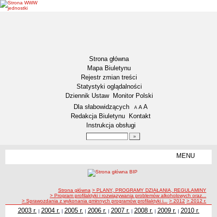
Strona główna
Mapa Biuletynu
Rejestr zmian treści
Statystyki oglądalności
Dziennik Ustaw
Monitor Polski
Menu dodatkowe
Dla słabowidzących
A
powiększ czcionkę
A
standardowy rozmiar czcionki
A
pomniejsz czcionkę
Redakcja Biuletynu
Kontakt
Instrukcja obsługi
Wyszukiwarka artykułów
Szukaj
MENU
Menu
DEKLARACJA DOSTĘPNOŚCI
NASZA GMINA
Status gminy
ścieżka nawigacji
Strona główna
> PLANY, PROGRAMY DZIAŁANIA, REGULAMINY
> Program profilaktyki i rozwiązywania problemów alkoholowych oraz...
Lokalizacja
> Sprawozdania z wykonania gminnych programów profilaktyki i...
> 2012
> 2012 r.
2003 r.
2004 r.
2005 r.
2006 r.
2007 r.
2008 r.
2009 r.
2010 r.
|
|
|
|
|
|
|
Insygnia gminy