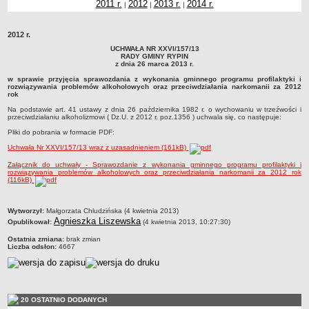
2011 r.
2012
2013 r.
2014 r.
|
|
|
Dane statystyczne
Zadania publiczne
2012 r.
Związki i stowarzyszenia
UCHWAŁA NR XXVI/157/13
RADY GMINY RYPIN
z dnia 26 marca 2013 r.
Realizacja zadań publicznych
w sprawie przyjęcia sprawozdania z wykonania gminnego programu profilaktyki i
Rejestr zbiorów danych osobowych
rozwiązywania problemów alkoholowych oraz przeciwdziałania narkomanii za 2012
rok
Rejestr instytucji kultury
Na podstawie art. 41 ustawy z dnia 26 października 1982 r. o wychowaniu w trzeźwości i
przeciwdziałaniu alkoholizmowi ( Dz.U. z 2012 r. poz.1356 ) uchwala się, co następuje:
RODO Klauzule informacyjne
Pliki do pobrania w formacie PDF:
AKTUALNOŚCI I OGŁOSZENIA
Uchwała Nr XXVI/157/13 wraz z uzasadnieniem (161kB)
URZĄD GMINY
Załącznik do uchwały - Sprawozdanie z wykonania gminnego programu profilaktyki i
Dane teleadresowe
rozwiązywania problemów alkoholowych oraz przeciwdziałania narkomanii za 2012 rok
(116kB)
Tabela informacyjna
Czas pracy urzędu
metryczka
Wytworzył:
Małgorzata Chludzińska (4 kwietnia 2013)
Nr konta bankowego, NIP, REGON
Agnieszka Liszewska
Opublikował:
(4 kwietnia 2013, 10:27:30)
Pracownicy urzędu - urząd gminy
Ostatnia zmiana:
brak zmian
Liczba odsłon:
4667
Pracownicy urzędu - baza magazynowo - warsztatowa
Kompetencje referatów
Regulamin organizacyjny
20 OSTATNIO DODANYCH