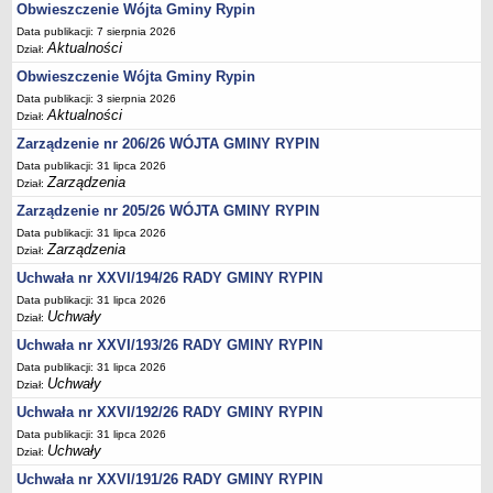
Regulamin naboru na wolne stanowiska urzędnicze
Obwieszczenie Wójta Gminy Rypin
Ogłoszenia o naborze na wolne stanowiska urzędnicze
Data publikacji: 7 sierpnia 2026
Aktualności
Dział:
Lista kandydatów spełniających wymagania formalne w naborach na
Obwieszczenie Wójta Gminy Rypin
wolne stanowiska urzędnicze
Data publikacji: 3 sierpnia 2026
Wyniki naboru na wolne stanowiska urzędnicze
Aktualności
Dział:
Petycje
Zarządzenie nr 206/26 WÓJTA GMINY RYPIN
Sygnaliści
Data publikacji: 31 lipca 2026
Zarządzenia
Dział:
Galeria
Zarządzenie nr 205/26 WÓJTA GMINY RYPIN
Raporty o stanie dostępności
Data publikacji: 31 lipca 2026
Zarządzenia
Wnioski
Dział:
WŁADZE I STRUKTURA
Uchwała nr XXVI/194/26 RADY GMINY RYPIN
Struktura organizacyjna
Data publikacji: 31 lipca 2026
Uchwały
Dział:
Rada gminy
Uchwała nr XXVI/193/26 RADY GMINY RYPIN
Wójt
Data publikacji: 31 lipca 2026
Uchwały
Urząd gminy
Dział:
Uchwała nr XXVI/192/26 RADY GMINY RYPIN
Jednostki organizacyjne, GOPS, Instytucja kultury, OSP
Data publikacji: 31 lipca 2026
Jednostki pomocnicze - sołectwa
Uchwały
Dział:
Plan pracy komisji rewizyjnej
Uchwała nr XXVI/191/26 RADY GMINY RYPIN