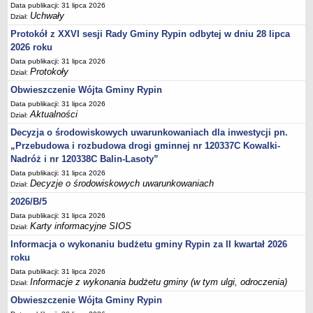
Sesje Rady Gminy Rypin
Data publikacji: 31 lipca 2026
Uchwały
Dział:
PRAWO LOKALNE
Protokół z XXVI sesji Rady Gminy Rypin odbytej w dniu 28 lipca
Statut
2026 roku
Strategia rozwoju
Data publikacji: 31 lipca 2026
Uchwały
Protokoły
Dział:
Projekty uchwał
Obwieszczenie Wójta Gminy Rypin
Data publikacji: 31 lipca 2026
Protokoły
Aktualności
Dział:
Imienne wykazy głosowań radnych
Decyzja o środowiskowych uwarunkowaniach dla inwestycji pn.
Postać dokumentów
„Przebudowa i rozbudowa drogi gminnej nr 120337C Kowalki-
Nadróż i nr 120338C Balin-Lasoty”
Akty Prawne, Dzienniki Ustaw, Monitory Polskie
Data publikacji: 31 lipca 2026
Prawo miejscowe
Decyzje o środowiskowych uwarunkowaniach
Dział:
Zarządzenia
2026/B/5
Studium uwarunkowań i kierunków zagospodarowania
Data publikacji: 31 lipca 2026
Karty informacyjne SIOS
Dział:
przestrzennego
Informacja o wykonaniu budżetu gminy Rypin za II kwartał 2026
Dane przestrzenne - MPZP
roku
Stałe obwody głosowania, numery, granice oraz siedziby
Data publikacji: 31 lipca 2026
obwodowych komisji wyborczych, opis granic okręgów wyborczych
Informacje z wykonania budżetu gminy (w tym ulgi, odroczenia)
Dział:
Plan ogólny gminy Rypin
Obwieszczenie Wójta Gminy Rypin