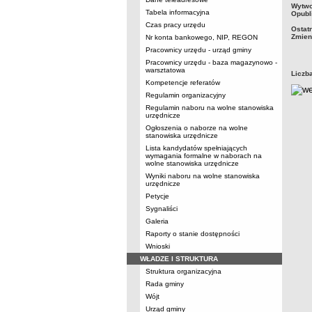
metry
Wytwo
Tabela informacyjna
Opubl
Czas pracy urzędu
Ostat
Zmien
Nr konta bankowego, NIP, REGON
Pracownicy urzędu - urząd gminy
Pracownicy urzędu - baza magazynowo -
warsztatowa
Liczb
Kompetencje referatów
Regulamin organizacyjny
Regulamin naboru na wolne stanowiska
urzędnicze
Ogłoszenia o naborze na wolne
stanowiska urzędnicze
Lista kandydatów spełniających
wymagania formalne w naborach na
wolne stanowiska urzędnicze
Wyniki naboru na wolne stanowiska
urzędnicze
Petycje
Sygnaliści
Galeria
Raporty o stanie dostępności
Wnioski
WŁADZE I STRUKTURA
Struktura organizacyjna
Rada gminy
Wójt
Urząd gminy