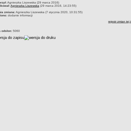
czka
rzył:
Agnieszka Liszewska (29 marca 2016)
ikował:
Agnieszka Liszewska
(29 marca 2016, 14:23:55)
nia zmiana:
Agnieszka Liszewska (7 stycznia 2020, 10:31:55)
iono:
dodanie informacji
rejestr zmian tej 
a odsłon:
5060