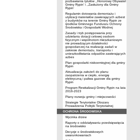
pozbawiania tytułów ,,Honorowy Obywatel
Gminy Rypin' i ,,Zasłużony dla Gminy
Rypin'
Regulamin dotowania demontażu i
utylizacji materiałów zawierających azbest
z budynków na terenie Gminy Rypin ze
środków Gminnego Funduszu Ochrony
Środowiska i Gospodarki Wodnej
Zasady i tryb postępowania przy
udzielaniu dotacji celowej osobom
fizycznym i wspólnotom mieszkaniowym
nie prowadzącym działalności
gospodarczej na realizację zadań w
zakresie demontażu, transportu i
unieszkodliwiania odpadów zawierających
azbes
Plan gospodarki niskoemisyjnej dla gminy
Rypin
Aktualizacja założeń do planu
zaopatrzenia w ciepło, energię
elektryczną i paliwa gazowe dla gminy
Rypin
Program Rewitalizacji Gminy Rypin na lata
2016-2023
Plany rozwoju gminy i miejscowości
Strategie Terytorialne Obszaru
Prowadzenia Polityki Terytorialnej
OCHRONA ŚRODOWISKA
Wycinka drzew
Raporty o oddziaływaniu przedsięwzięcia
na środowisko
Decyzje o środowiskowych
uwarunkowaniach