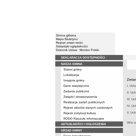
Strona główna
Mapa Biuletynu
Rejestr zmian treści
Statystyki oglądalności
Dziennik Ustaw
Monitor Polski
DEKLARACJA DOSTĘPNOŚCI
Menu
NASZA GMINA
Status gminy
Lokalizacja
Zmian
Insygnia gminy
Dane statystyczne
I. Uch
Zadania publiczne
II. Uc
Związki i stowarzyszenia
III. U
Realizacja zadań publicznych
IV. Uc
Rejestr zbiorów danych osobowych
V. Uch
Rejestr instytucji kultury
RODO Klauzule informacyjne
W/w u
AKTUALNOŚCI I OGŁOSZENIA
URZĄD GMINY
Dane teleadresowe