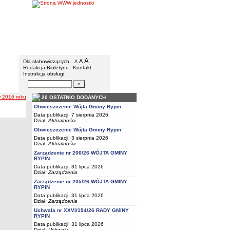
Gmina Rypin
Menu dodatkowe
A
powiększ czcionkę
A
standardowy rozmiar czcionki
Dla słabowidzących
A
pomniejsz czcionkę
Redakcja Biuletynu
Kontakt
Instrukcja obsługi
Wyszukiwarka artykułów
Szukaj
 2016 roku
20 OSTATNIO DODANYCH
Obwieszczenie Wójta Gminy Rypin
Data publikacji: 7 sierpnia 2026
Dział:
Aktualności
Obwieszczenie Wójta Gminy Rypin
Data publikacji: 3 sierpnia 2026
Dział:
Aktualności
Zarządzenie nr 206/26 WÓJTA GMINY
RYPIN
Data publikacji: 31 lipca 2026
Dział:
Zarządzenia
Zarządzenie nr 205/26 WÓJTA GMINY
RYPIN
Data publikacji: 31 lipca 2026
Dział:
Zarządzenia
Uchwała nr XXVI/194/26 RADY GMINY
RYPIN
Data publikacji: 31 lipca 2026
Dział:
Uchwały