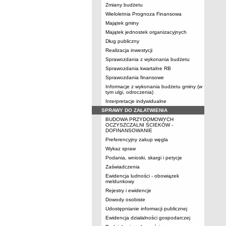
Zmiany budżetu
Wieloletnia Prognoza Finansowa
Majątek gminy
Majątek jednostek organizacyjnych
Dług publiczny
Realizacja inwestycji
Sprawozdania z wykonania budżetu
Sprawozdania kwartalne RB
Sprawozdania finansowe
Informacje z wykonania budżetu gminy (w
tym ulgi, odroczenia)
Interpretacje indywidualne
SPRAWY DO ZAŁATWIENIA
BUDOWA PRZYDOMOWYCH
OCZYSZCZALNI ŚCIEKÓW -
DOFINANSOWANIE
Preferencyjny zakup węgla
Wykaz spraw
Podania, wnioski, skargi i petycje
Zaświadczenia
Ewidencja ludności - obowiązek
meldunkowy
Rejestry i ewidencje
Dowody osobiste
Udostępnianie informacji publicznej
Ewidencja działalności gospodarczej