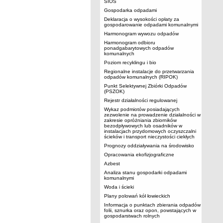
SIOS
Gospodarka odpadami
Deklaracja o wysokości opłaty za
gospodarowanie odpadami komunalnymi
Harmonogram wywozu odpadów
Harmonogram odbioru
ponadgabarytowych odpadów
komunalnych
Poziom recyklingu i bio
Regionalne instalacje do przetwarzania
odpadów komunalnych (RIPOK)
Punkt Selektywnej Zbiórki Odpadów
(PSZOK)
Rejestr działalności regulowanej
Wykaz podmiotów posiadających
zezwolenie na prowadzenie działalności w
zakresie opróżniania zbiorników
bezodpływowych lub osadników w
instalacjach przydomowych oczyszczalni
ścieków i transport nieczystości ciekłych
Prognozy oddziaływania na środowisko
Opracowania ekofizjograficzne
Azbest
Analiza stanu gospodarki odpadami
komunalnymi
Woda i ścieki
Plany polowań kół łowieckich
Informacja o punktach zbierania odpadów
folii, sznurka oraz opon, powstających w
gospodarstwach rolnych