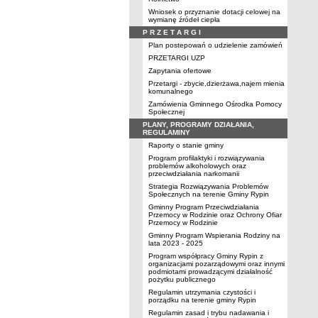
Wniosek o przyznanie dotacji celowej na
wymianę źródeł ciepła
P R Z E T A R G I
Plan postepowań o udzielenie zamówień
PRZETARGI UZP
Zapytania ofertowe
Przetargi - zbycie,dzierżawa,najem mienia
komunalnego
Zamówienia Gminnego Ośrodka Pomocy
Społecznej
PLANY, PROGRAMY DZIAŁANIA,
REGULAMINY
Raporty o stanie gminy
Program profilaktyki i rozwiązywania
problemów alkoholowych oraz
przeciwdziałania narkomanii
Strategia Rozwiązywania Problemów
Społecznych na terenie Gminy Rypin
Gminny Program Przeciwdziałania
Przemocy w Rodzinie oraz Ochrony Ofiar
Przemocy w Rodzinie
Gminny Program Wspierania Rodziny na
lata 2023 - 2025
Program współpracy Gminy Rypin z
organizacjami pozarządowymi oraz innymi
podmiotami prowadzącymi działalność
pożytku publicznego
Regulamin utrzymania czystości i
porządku na terenie gminy Rypin
Regulamin zasad i trybu nadawania i