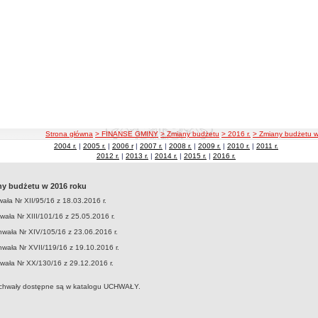
ścieżka nawigacji
Strona główna
> FINANSE GMINY
> Zmiany budżetu
> 2016 r.
> Zmiany budżetu w
2004 r.
|
2005 r.
|
2006 r
|
2007 r.
|
2008 r.
|
2009 r.
|
2010 r.
|
2011 r.
2012 r.
|
2013 r.
|
2014 r.
|
2015 r.
|
2016 r.
y budżetu w 2016 roku
wała Nr XII/95/16 z 18.03.2016 r.
hwała Nr XIII/101/16 z 25.05.2016 r.
chwała Nr XIV/105/16 z 23.06.2016 r.
hwała Nr XVII/119/16 z 19.10.2016 r.
wała Nr XX/130/16 z 29.12.2016 r.
chwały dostępne są w katalogu UCHWAŁY.