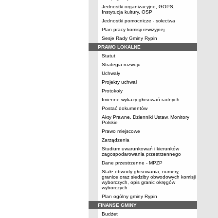
Jednostki organizacyjne, GOPS,
Instytucja kultury, OSP
Jednostki pomocnicze - sołectwa
Plan pracy komisji rewizyjnej
Sesje Rady Gminy Rypin
PRAWO LOKALNE
Statut
Strategia rozwoju
Uchwały
Projekty uchwał
Protokoły
Imienne wykazy głosowań radnych
Postać dokumentów
Akty Prawne, Dzienniki Ustaw, Monitory
Polskie
Prawo miejscowe
Zarządzenia
Studium uwarunkowań i kierunków
zagospodarowania przestrzennego
Dane przestrzenne - MPZP
Stałe obwody głosowania, numery,
granice oraz siedziby obwodowych komisji
wyborczych, opis granic okręgów
wyborczych
Plan ogólny gminy Rypin
FINANSE GMINY
Budżet