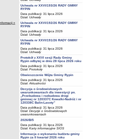
Uchwała nr XXVI/193/26 RADY GMINY
RYPIN
Data publikacji: 31 lipca 2026
Dział:
Uchwały
Uchwała nr XXVI/192/26 RADY GMINY
informacji »
RYPIN
Data publikacji: 31 lipca 2026
Dział:
Uchwały
Uchwała nr XXVI/191/26 RADY GMINY
RYPIN
Data publikacji: 31 lipca 2026
Dział:
Uchwały
Protokół z XXVI sesji Rady Gminy
Rypin odbytej w dniu 28 lipca 2026 roku
Data publikacji: 31 lipca 2026
Dział:
Protokoły
Obwieszczenie Wójta Gminy Rypin
Data publikacji: 31 lipca 2026
Dział:
Aktualności
Decyzja o środowiskowych
uwarunkowaniach dla inwestycji pn.
„Przebudowa i rozbudowa drogi
gminnej nr 120337C Kowalki-Nadróż i nr
120338C Balin-Lasoty”
Data publikacji: 31 lipca 2026
Dział:
Decyzje o środowiskowych
uwarunkowaniach
2026/B/5
Data publikacji: 31 lipca 2026
Dział:
Karty informacyjne SIOS
Informacja o wykonaniu budżetu gminy
Rypin za II kwartał 2026 roku