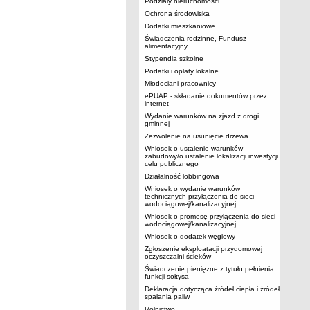
Podziały nieruchomości
Ochrona środowiska
Dodatki mieszkaniowe
Świadczenia rodzinne, Fundusz
alimentacyjny
Stypendia szkolne
Podatki i opłaty lokalne
Młodociani pracownicy
ePUAP - składanie dokumentów przez
internet
Wydanie warunków na zjazd z drogi
gminnej
Zezwolenie na usunięcie drzewa
Wniosek o ustalenie warunków
zabudowy/o ustalenie lokalizacji inwestycji
celu publicznego
Działalność lobbingowa
Wniosek o wydanie warunków
technicznych przyłączenia do sieci
wodociągowej/kanalizacyjnej
Wniosek o promesę przyłączenia do sieci
wodociągowej/kanalizacyjnej
Wniosek o dodatek węglowy
Zgłoszenie eksploatacji przydomowej
oczyszczalni ścieków
Świadczenie pieniężne z tytułu pełnienia
funkcji sołtysa
Deklaracja dotycząca źródeł ciepła i źródeł
spalania paliw
Rolnictwo