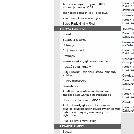
Data pub
Jednostki organizacyjne, GOPS,
Dział:
In
Instytucja kultury, OSP
gminy (w
Jednostki pomocnicze - sołectwa
Obwiesz
Plan pracy komisji rewizyjnej
Data pub
Dział:
Ak
Sesje Rady Gminy Rypin
Sprawoz
PRAWO LOKALNE
Data pub
Statut
Dział:
Sp
Strategia rozwoju
Samorz
Uchwały
we Wło
Data pub
Projekty uchwał
Dział:
Ak
Protokoły
Ogłosze
Imienne wykazy głosowań radnych
Gminy 
Postać dokumentów
Data pub
Dział:
Ak
Akty Prawne, Dzienniki Ustaw, Monitory
Polskie
Obwies
Data pub
Prawo miejscowe
Dział:
Ak
Zarządzenia
Obwiesz
Studium uwarunkowań i kierunków
Data pub
zagospodarowania przestrzennego
Dział:
Ak
Dane przestrzenne - MPZP
Obwiesz
Stałe obwody głosowania, numery,
Data pub
granice oraz siedziby obwodowych komisji
Dział:
Ak
wyborczych, opis granic okręgów
wyborczych
Plan ogólny gminy Rypin
FINANSE GMINY
Budżet