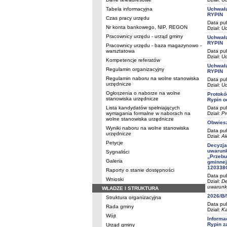
Tabela informacyjna
Uchwał
RYPIN
Czas pracy urzędu
Data pub
Nr konta bankowego, NIP, REGON
Dział:
Uc
Pracownicy urzędu - urząd gminy
Uchwał
RYPIN
Pracownicy urzędu - baza magazynowo -
warsztatowa
Data pub
Dział:
Uc
Kompetencje referatów
Uchwał
Regulamin organizacyjny
RYPIN
Regulamin naboru na wolne stanowiska
Data pub
urzędnicze
Dział:
Uc
Ogłoszenia o naborze na wolne
Protokó
stanowiska urzędnicze
Rypin o
Lista kandydatów spełniających
Data pub
wymagania formalne w naborach na
Dział:
Pr
wolne stanowiska urzędnicze
Obwiesz
Wyniki naboru na wolne stanowiska
Data pub
urzędnicze
Dział:
Ak
Petycje
Decyzj
uwarunk
Sygnaliści
„Przebu
Galeria
gminnej
120338C
Raporty o stanie dostępności
Data pub
Wnioski
Dział:
De
uwarunk
WŁADZE I STRUKTURA
2026/B/
Struktura organizacyjna
Data pub
Rada gminy
Dział:
Ka
Wójt
Informa
Rypin z
Urząd gminy