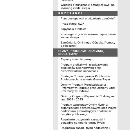
Wniosek o przyznanie dotacji celowej na
wymianę źródeł ciepła
P R Z E T A R G I
Plan postepowań o udzielenie zamówień
PRZETARGI UZP
Zapytania ofertowe
Przetargi - zbycie,dzierżawa,najem mienia
komunalnego
Zamówienia Gminnego Ośrodka Pomocy
Społecznej
PLANY, PROGRAMY DZIAŁANIA,
REGULAMINY
Raporty o stanie gminy
Program profilaktyki i rozwiązywania
problemów alkoholowych oraz
przeciwdziałania narkomanii
Strategia Rozwiązywania Problemów
Społecznych na terenie Gminy Rypin
Gminny Program Przeciwdziałania
Przemocy w Rodzinie oraz Ochrony Ofiar
Przemocy w Rodzinie
Gminny Program Wspierania Rodziny na
lata 2023 - 2025
Program współpracy Gminy Rypin z
organizacjami pozarządowymi oraz innymi
podmiotami prowadzącymi działalność
pożytku publicznego
Regulamin utrzymania czystości i
porządku na terenie gminy Rypin
Regulamin zasad i trybu nadawania i