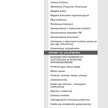
Zmiany budżetu
Wieloletnia Prognoza Finansowa
Majątek gminy
Majątek jednostek organizacyjnych
Dług publiczny
Realizacja inwestycji
Sprawozdania z wykonania budżetu
Sprawozdania kwartalne RB
Sprawozdania finansowe
Informacje z wykonania budżetu gminy (w
tym ulgi, odroczenia)
Interpretacje indywidualne
SPRAWY DO ZAŁATWIENIA
BUDOWA PRZYDOMOWYCH
OCZYSZCZALNI ŚCIEKÓW -
DOFINANSOWANIE
Preferencyjny zakup węgla
Wykaz spraw
Podania, wnioski, skargi i petycje
Zaświadczenia
Ewidencja ludności - obowiązek
meldunkowy
Rejestry i ewidencje
Dowody osobiste
Udostępnianie informacji publicznej
Ewidencja działalności gospodarczej