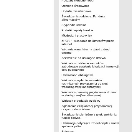
Podziały nieruchomości
Ochrona środowiska
Dodatki mieszkaniowe
Świadczenia rodzinne, Fundusz
alimentacyjny
Stypendia szkolne
Podatki i opłaty lokalne
Młodociani pracownicy
ePUAP - składanie dokumentów przez
internet
Wydanie warunków na zjazd z drogi
gminnej
Zezwolenie na usunięcie drzewa
Wniosek o ustalenie warunków
zabudowy/o ustalenie lokalizacji inwestycji
celu publicznego
Działalność lobbingowa
Wniosek o wydanie warunków
technicznych przyłączenia do sieci
wodociągowej/kanalizacyjnej
Wniosek o promesę przyłączenia do sieci
wodociągowej/kanalizacyjnej
Wniosek o dodatek węglowy
Zgłoszenie eksploatacji przydomowej
oczyszczalni ścieków
Świadczenie pieniężne z tytułu pełnienia
funkcji sołtysa
Deklaracja dotycząca źródeł ciepła i źródeł
spalania paliw
Rolnictwo