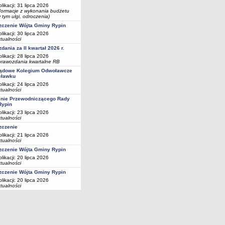
likacji: 31 lipca 2026
formacje z wykonania budżetu
 tym ulgi, odroczenia)
czenie Wójta Gminy Rypin
likacji: 30 lipca 2026
tualności
dania za II kwartał 2026 r.
likacji: 28 lipca 2026
rawozdania kwartalne RB
ądowe Kolegium Odwoławcze
cławku
likacji: 24 lipca 2026
tualności
nie Przewodniczącego Rady
Rypin
likacji: 23 lipca 2026
tualności
zczenie
likacji: 21 lipca 2026
tualności
czenie Wójta Gminy Rypin
likacji: 20 lipca 2026
tualności
czenie Wójta Gminy Rypin
likacji: 20 lipca 2026
tualności