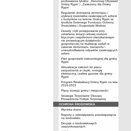
pozbawiania tytułów ,,Honorowy Obywatel
Gminy Rypin' i ,,Zasłużony dla Gminy
Rypin'
Regulamin dotowania demontażu i
utylizacji materiałów zawierających azbest
z budynków na terenie Gminy Rypin ze
środków Gminnego Funduszu Ochrony
Środowiska i Gospodarki Wodnej
Zasady i tryb postępowania przy
udzielaniu dotacji celowej osobom
fizycznym i wspólnotom mieszkaniowym
nie prowadzącym działalności
gospodarczej na realizację zadań w
zakresie demontażu, transportu i
unieszkodliwiania odpadów zawierających
azbes
Plan gospodarki niskoemisyjnej dla gminy
Rypin
Aktualizacja założeń do planu
zaopatrzenia w ciepło, energię
elektryczną i paliwa gazowe dla gminy
Rypin
Program Rewitalizacji Gminy Rypin na lata
2016-2023
Plany rozwoju gminy i miejscowości
Strategie Terytorialne Obszaru
Prowadzenia Polityki Terytorialnej
OCHRONA ŚRODOWISKA
Wycinka drzew
Raporty o oddziaływaniu przedsięwzięcia
na środowisko
Decyzje o środowiskowych
uwarunkowaniach