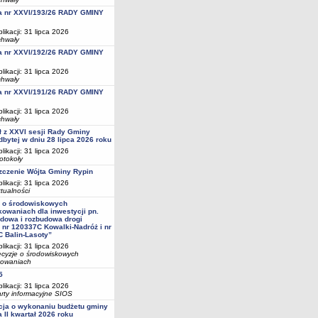
a nr XXVI/193/26 RADY GMINY
likacji: 31 lipca 2026
hwały
a nr XXVI/192/26 RADY GMINY
likacji: 31 lipca 2026
hwały
a nr XXVI/191/26 RADY GMINY
likacji: 31 lipca 2026
hwały
ł z XXVI sesji Rady Gminy
dbytej w dniu 28 lipca 2026 roku
likacji: 31 lipca 2026
otokoły
czenie Wójta Gminy Rypin
likacji: 31 lipca 2026
tualności
a o środowiskowych
owaniach dla inwestycji pn.
dowa i rozbudowa drogi
 nr 120337C Kowalki-Nadróż i nr
 Balin-Lasoty”
likacji: 31 lipca 2026
cyzje o środowiskowych
owaniach
5
likacji: 31 lipca 2026
rty informacyjne SIOS
cja o wykonaniu budżetu gminy
a II kwartał 2026 roku