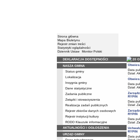
Strona główna
Mapa Biuletynu
Rejestr zmian treści
Statystyki oglądalności
Dziennik Ustaw
Monitor Polski
DEKLARACJA DOSTĘPNOŚCI
20 
Menu
Obwiesz
NASZA GMINA
Data pub
Status gminy
Dział:
Ak
Lokalizacja
Obwiesz
Insygnia gminy
Data pub
Dział:
Ak
Dane statystyczne
Zarządz
Zadania publiczne
RYPIN
Związki i stowarzyszenia
Data pub
Dział:
Za
Realizacja zadań publicznych
Zarządz
Rejestr zbiorów danych osobowych
RYPIN
Rejestr instytucji kultury
Data pub
RODO Klauzule informacyjne
Dział:
Za
AKTUALNOŚCI I OGŁOSZENIA
Uchwał
RYPIN
URZĄD GMINY
Data pub
Dane teleadresowe
Dział:
Uc