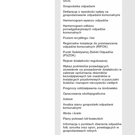
SIOS
Gospodarka odpadami
Deklaracja o wysokości opłaty za
gospodarowanie odpadami komunalnymi
Harmonogram wywozu odpadów
Harmonogram odbioru
ponadgabarytowych odpadów
komunalnych
Poziom recyklingu i bio
Regionalne instalacje do przetwarzania
odpadów komunalnych (RIPOK)
Punkt Selektywnej Zbiórki Odpadów
(PSZOK)
Rejestr działalności regulowanej
Wykaz podmiotów posiadających
zezwolenie na prowadzenie działalności w
zakresie opróżniania zbiorników
bezodpływowych lub osadników w
instalacjach przydomowych oczyszczalni
ścieków i transport nieczystości ciekłych
Prognozy oddziaływania na środowisko
Opracowania ekofizjograficzne
Azbest
Analiza stanu gospodarki odpadami
komunalnymi
Woda i ścieki
Plany polowań kół łowieckich
Informacja o punktach zbierania odpadów
folii, sznurka oraz opon, powstających w
gospodarstwach rolnych