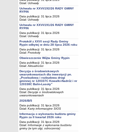
Dział:
Uchwały
Uchwała nr XXVI/192/26 RADY GMINY
RYPIN
Data publikacji: 31 lipca 2026
Dział:
Uchwały
Uchwała nr XXVI/191/26 RADY GMINY
RYPIN
Data publikacji: 31 lipca 2026
Dział:
Uchwały
Protokół z XXVI sesji Rady Gminy
Rypin odbytej w dniu 28 lipca 2026 roku
Data publikacji: 31 lipca 2026
Dział:
Protokoły
Obwieszczenie Wójta Gminy Rypin
Data publikacji: 31 lipca 2026
Dział:
Aktualności
Decyzja o środowiskowych
uwarunkowaniach dla inwestycji pn.
„Przebudowa i rozbudowa drogi
gminnej nr 120337C Kowalki-Nadróż i nr
120338C Balin-Lasoty”
Data publikacji: 31 lipca 2026
Dział:
Decyzje o środowiskowych
uwarunkowaniach
2026/B/5
Data publikacji: 31 lipca 2026
Dział:
Karty informacyjne SIOS
Informacja o wykonaniu budżetu gminy
Rypin za II kwartał 2026 roku
Data publikacji: 31 lipca 2026
Dział:
Informacje z wykonania budżetu
gminy (w tym ulgi, odroczenia)