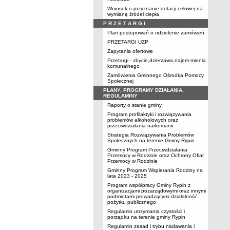
Wniosek o przyznanie dotacji celowej na
wymianę źródeł ciepła
P R Z E T A R G I
Plan postepowań o udzielenie zamówień
PRZETARGI UZP
Zapytania ofertowe
Przetargi - zbycie,dzierżawa,najem mienia
komunalnego
Zamówienia Gminnego Ośrodka Pomocy
Społecznej
PLANY, PROGRAMY DZIAŁANIA,
REGULAMINY
Raporty o stanie gminy
Program profilaktyki i rozwiązywania
problemów alkoholowych oraz
przeciwdziałania narkomanii
Strategia Rozwiązywania Problemów
Społecznych na terenie Gminy Rypin
Gminny Program Przeciwdziałania
Przemocy w Rodzinie oraz Ochrony Ofiar
Przemocy w Rodzinie
Gminny Program Wspierania Rodziny na
lata 2023 - 2025
Program współpracy Gminy Rypin z
organizacjami pozarządowymi oraz innymi
podmiotami prowadzącymi działalność
pożytku publicznego
Regulamin utrzymania czystości i
porządku na terenie gminy Rypin
Regulamin zasad i trybu nadawania i