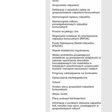
SIOS
Gospodarka odpadami
Deklaracja o wysokości opłaty za
gospodarowanie odpadami komunalnymi
Harmonogram wywozu odpadów
Harmonogram odbioru
ponadgabarytowych odpadów
komunalnych
Poziom recyklingu i bio
Regionalne instalacje do przetwarzania
odpadów komunalnych (RIPOK)
Punkt Selektywnej Zbiórki Odpadów
(PSZOK)
Rejestr działalności regulowanej
Wykaz podmiotów posiadających
zezwolenie na prowadzenie działalności w
zakresie opróżniania zbiorników
bezodpływowych lub osadników w
instalacjach przydomowych oczyszczalni
ścieków i transport nieczystości ciekłych
Prognozy oddziaływania na środowisko
Opracowania ekofizjograficzne
Azbest
Analiza stanu gospodarki odpadami
komunalnymi
Woda i ścieki
Plany polowań kół łowieckich
Informacja o punktach zbierania odpadów
folii, sznurka oraz opon, powstających w
gospodarstwach rolnych