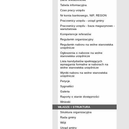
Tabela informacyjna
Czas pracy urzędu
Nr konta bankowego, NIP, REGON
Pracownicy urzędu - urząd gminy
Pracownicy urzędu - baza magazynowo -
warsztatowa
Kompetencje referatów
Regulamin organizacyjny
Regulamin naboru na wolne stanowiska
urzędnicze
Ogłoszenia o naborze na wolne
stanowiska urzędnicze
Lista kandydatów spełniających
wymagania formalne w naborach na
wolne stanowiska urzędnicze
Wyniki naboru na wolne stanowiska
urzędnicze
Petycje
Sygnaliści
Galeria
Raporty o stanie dostępności
Wnioski
WŁADZE I STRUKTURA
Struktura organizacyjna
Rada gminy
Wójt
Urząd gminy