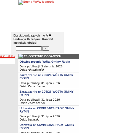
Gmina Rypin
Menu dodatkowe
A
powiększ czcionkę
A
standardowy rozmiar czcionki
Dla słabowidzących
A
pomniejsz czcionkę
Redakcja Biuletynu
Kontakt
Instrukcja obsługi
Wyszukiwarka artykułów
Szukaj
za 2023 rok
20 OSTATNIO DODANYCH
Obwieszczenie Wójta Gminy Rypin
Data publikacji: 3 sierpnia 2026
Dział:
Aktualności
Zarządzenie nr 206/26 WÓJTA GMINY
RYPIN
Data publikacji: 31 lipca 2026
Dział:
Zarządzenia
Zarządzenie nr 205/26 WÓJTA GMINY
RYPIN
Data publikacji: 31 lipca 2026
Dział:
Zarządzenia
Uchwała nr XXVI/194/26 RADY GMINY
RYPIN
Data publikacji: 31 lipca 2026
Dział:
Uchwały
Uchwała nr XXVI/193/26 RADY GMINY
RYPIN
Data publikacji: 31 lipca 2026