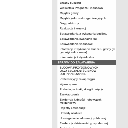
Zmiany budżetu
Wieloletnia Prognoza Finansowa
Majątek gminy
Majątek jednostek organizacyjnych
Dług publiczny
Realizacja inwestycji
Sprawozdania z wykonania budżetu
Sprawozdania kwartalne RB
Sprawozdania finansowe
Informacje z wykonania budżetu gminy (w
tym ulgi, odroczenia)
Interpretacje indywidualne
SPRAWY DO ZAŁATWIENIA
BUDOWA PRZYDOMOWYCH
OCZYSZCZALNI ŚCIEKÓW -
DOFINANSOWANIE
Preferencyjny zakup węgla
Wykaz spraw
Podania, wnioski, skargi i petycje
Zaświadczenia
Ewidencja ludności - obowiązek
meldunkowy
Rejestry i ewidencje
Dowody osobiste
Udostępnianie informacji publicznej
Ewidencja działalności gospodarczej