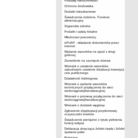
Podziały nieruchomości
Ochrona środowiska
Dodatki mieszkaniowe
Świadczenia rodzinne, Fundusz
alimentacyjny
Stypendia szkolne
Podatki i opłaty lokalne
Młodociani pracownicy
ePUAP - składanie dokumentów przez
internet
Wydanie warunków na zjazd z drogi
gminnej
Zezwolenie na usunięcie drzewa
Wniosek o ustalenie warunków
zabudowy/o ustalenie lokalizacji inwestycji
celu publicznego
Działalność lobbingowa
Wniosek o wydanie warunków
technicznych przyłączenia do sieci
wodociągowej/kanalizacyjnej
Wniosek o promesę przyłączenia do sieci
wodociągowej/kanalizacyjnej
Wniosek o dodatek węglowy
Zgłoszenie eksploatacji przydomowej
oczyszczalni ścieków
Świadczenie pieniężne z tytułu pełnienia
funkcji sołtysa
Deklaracja dotycząca źródeł ciepła i źródeł
spalania paliw
Rolnictwo