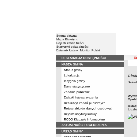
Strona główna
Mapa Biuletynu
Rejestr zmian treści
Statystyki oglądalności
Dziennik Ustaw
Monitor Polski
śc
S
DEKLARACJA DOSTĘPNOŚCI
Menu
NASZA GMINA
Status gminy
Lokalizacja
Oświa
Insygnia gminy
Sekret
Dane statystyczne
Zadania publiczne
metry
Wytwo
Związki i stowarzyszenia
Opubl
Realizacja zadań publicznych
Ostat
Rejestr zbiorów danych osobowych
Liczb
Rejestr instytucji kultury
RODO Klauzule informacyjne
AKTUALNOŚCI I OGŁOSZENIA
URZĄD GMINY
Dane teleadresowe