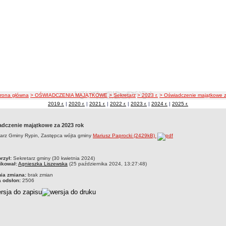
ieżka nawigacji
trona główna
> OŚWIADCZENIA MAJĄTKOWE
> Sekretarz
> 2023 r.
> Oświadczenie majątkowe 
2019 r.
|
2020 r.
|
2021 r.
|
2022 r.
|
2023 r.
|
2024 r.
|
2025 r.
dczenie majątkowe za 2023 rok
arz Gminy Rypin, Zastępca wójta gminy
Mariusz Paprocki (2429kB)
czka
rzył:
Sekretarz gminy (30 kwietnia 2024)
ikował:
Agnieszka Liszewska
(25 października 2024, 13:27:48)
nia zmiana:
brak zmian
a odsłon:
2506