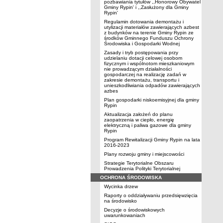
pozbawiania tytułów ,,Honorowy Obywatel
Gminy Rypin' i ,,Zasłużony dla Gminy
Rypin'
Regulamin dotowania demontażu i
utylizacji materiałów zawierających azbest
z budynków na terenie Gminy Rypin ze
środków Gminnego Funduszu Ochrony
Środowiska i Gospodarki Wodnej
Zasady i tryb postępowania przy
udzielaniu dotacji celowej osobom
fizycznym i wspólnotom mieszkaniowym
nie prowadzącym działalności
gospodarczej na realizację zadań w
zakresie demontażu, transportu i
unieszkodliwiania odpadów zawierających
azbes
Plan gospodarki niskoemisyjnej dla gminy
Rypin
Aktualizacja założeń do planu
zaopatrzenia w ciepło, energię
elektryczną i paliwa gazowe dla gminy
Rypin
Program Rewitalizacji Gminy Rypin na lata
2016-2023
Plany rozwoju gminy i miejscowości
Strategie Terytorialne Obszaru
Prowadzenia Polityki Terytorialnej
OCHRONA ŚRODOWISKA
Wycinka drzew
Raporty o oddziaływaniu przedsięwzięcia
na środowisko
Decyzje o środowiskowych
uwarunkowaniach