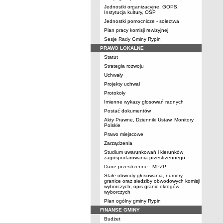
Jednostki organizacyjne, GOPS,
Instytucja kultury, OSP
Jednostki pomocnicze - sołectwa
Plan pracy komisji rewizyjnej
Sesje Rady Gminy Rypin
PRAWO LOKALNE
Statut
Strategia rozwoju
Uchwały
Projekty uchwał
Protokoły
Imienne wykazy głosowań radnych
Postać dokumentów
Akty Prawne, Dzienniki Ustaw, Monitory
Polskie
Prawo miejscowe
Zarządzenia
Studium uwarunkowań i kierunków
zagospodarowania przestrzennego
Dane przestrzenne - MPZP
Stałe obwody głosowania, numery,
granice oraz siedziby obwodowych komisji
wyborczych, opis granic okręgów
wyborczych
Plan ogólny gminy Rypin
FINANSE GMINY
Budżet