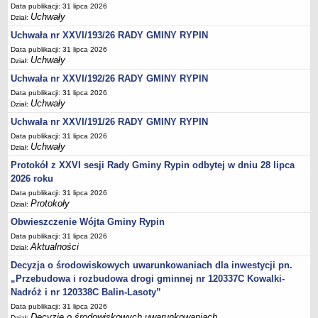
Regulamin naboru na wolne stanowiska urzędnicze
Data publikacji: 31 lipca 2026
Uchwały
Dział:
Ogłoszenia o naborze na wolne stanowiska urzędnicze
Uchwała nr XXVI/193/26 RADY GMINY RYPIN
Lista kandydatów spełniających wymagania formalne w naborach na
Data publikacji: 31 lipca 2026
wolne stanowiska urzędnicze
Uchwały
Dział:
Wyniki naboru na wolne stanowiska urzędnicze
Uchwała nr XXVI/192/26 RADY GMINY RYPIN
Petycje
Data publikacji: 31 lipca 2026
Uchwały
Dział:
Sygnaliści
Uchwała nr XXVI/191/26 RADY GMINY RYPIN
Galeria
Data publikacji: 31 lipca 2026
Raporty o stanie dostępności
Uchwały
Dział:
Wnioski
Protokół z XXVI sesji Rady Gminy Rypin odbytej w dniu 28 lipca
2026 roku
WŁADZE I STRUKTURA
Struktura organizacyjna
Data publikacji: 31 lipca 2026
Protokoły
Dział:
Rada gminy
Obwieszczenie Wójta Gminy Rypin
Wójt
Data publikacji: 31 lipca 2026
Aktualności
Dział:
Urząd gminy
Decyzja o środowiskowych uwarunkowaniach dla inwestycji pn.
Jednostki organizacyjne, GOPS, Instytucja kultury, OSP
„Przebudowa i rozbudowa drogi gminnej nr 120337C Kowalki-
Jednostki pomocnicze - sołectwa
Nadróż i nr 120338C Balin-Lasoty”
Plan pracy komisji rewizyjnej
Data publikacji: 31 lipca 2026
Decyzje o środowiskowych uwarunkowaniach
Dział: