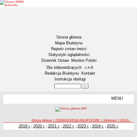
Strona główna
Mapa Biuletynu
Rejestr zmian treści
Statystyki oglądalności
Dziennik Ustaw
Monitor Polski
Menu dodatkowe
Dla słabowidzących
A
powiększ czcionkę
A
standardowy rozmiar czcionki
A
pomniejsz czcionkę
Redakcja Biuletynu
Kontakt
Instrukcja obsługi
Wyszukiwarka artykułów
Szukaj
MENU
Menu
DEKLARACJA DOSTĘPNOŚCI
NASZA GMINA
Status gminy
ścieżka nawigacji
Strona główna
> OŚWIADCZENIA MAJĄTKOWE
> Sekretarz
> 2018 r.
2019 r.
2020 r.
2021 r.
2022 r.
2023 r.
2024 r.
2025 r.
|
|
|
|
|
|
Lokalizacja
Insygnia gminy