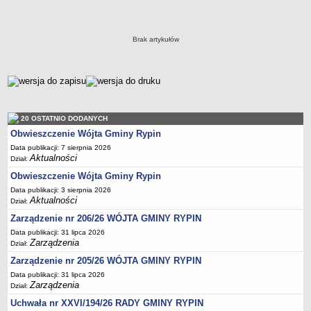
Dane statystyczne
Zadania publiczne
Brak artykułów
Związki i stowarzyszenia
Realizacja zadań publicznych
metryczka
Rejestr zbiorów danych osobowych
Rejestr instytucji kultury
20 OSTATNIO DODANYCH
RODO Klauzule informacyjne
Obwieszczenie Wójta Gminy Rypin
AKTUALNOŚCI I OGŁOSZENIA
Data publikacji: 7 sierpnia 2026
URZĄD GMINY
Aktualności
Dział:
Dane teleadresowe
Obwieszczenie Wójta Gminy Rypin
Tabela informacyjna
Data publikacji: 3 sierpnia 2026
Aktualności
Dział:
Czas pracy urzędu
Zarządzenie nr 206/26 WÓJTA GMINY RYPIN
Nr konta bankowego, NIP, REGON
Data publikacji: 31 lipca 2026
Pracownicy urzędu - urząd gminy
Zarządzenia
Dział:
Pracownicy urzędu - baza magazynowo - warsztatowa
Zarządzenie nr 205/26 WÓJTA GMINY RYPIN
Data publikacji: 31 lipca 2026
Kompetencje referatów
Zarządzenia
Dział:
Regulamin organizacyjny
Uchwała nr XXVI/194/26 RADY GMINY RYPIN