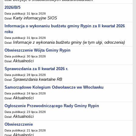
Sesje Rady Gminy Rypin
2026/B/5
PRAWO LOKALNE
Data publikacji: 31 lipca 2026
Statut
Karty informacyjne SIOS
Dział:
Strategia rozwoju
Informacja o wykonaniu budżetu gminy Rypin za II kwartał 2026
Uchwały
roku
Data publikacji: 31 lipca 2026
Projekty uchwał
Informacje z wykonania budżetu gminy (w tym ulgi, odroczenia)
Dział:
Protokoły
Obwieszczenie Wójta Gminy Rypin
Imienne wykazy głosowań radnych
Data publikacji: 30 lipca 2026
Aktualności
Dział:
Postać dokumentów
Sprawozdania za II kwartał 2026 r.
Akty Prawne, Dzienniki Ustaw, Monitory Polskie
Data publikacji: 28 lipca 2026
Prawo miejscowe
Sprawozdania kwartalne RB
Dział:
Zarządzenia
Samorządowe Kolegium Odwoławcze we Włocławku
Data publikacji: 24 lipca 2026
Studium uwarunkowań i kierunków zagospodarowania
Aktualności
Dział:
przestrzennego
Ogłoszenie Przewodniczącego Rady Gminy Rypin
Dane przestrzenne - MPZP
Data publikacji: 23 lipca 2026
Stałe obwody głosowania, numery, granice oraz siedziby
Aktualności
Dział:
obwodowych komisji wyborczych, opis granic okręgów wyborczych
Obwieszczenie
Plan ogólny gminy Rypin
Data publikacji: 21 lipca 2026
Aktualności
Dział: