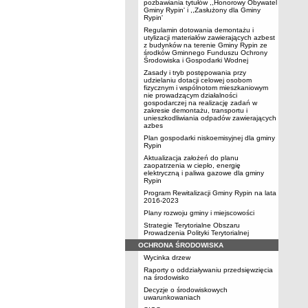
pozbawiania tytułów ,,Honorowy Obywatel
Gminy Rypin' i ,,Zasłużony dla Gminy
Rypin'
Regulamin dotowania demontażu i
utylizacji materiałów zawierających azbest
z budynków na terenie Gminy Rypin ze
środków Gminnego Funduszu Ochrony
Środowiska i Gospodarki Wodnej
Zasady i tryb postępowania przy
udzielaniu dotacji celowej osobom
fizycznym i wspólnotom mieszkaniowym
nie prowadzącym działalności
gospodarczej na realizację zadań w
zakresie demontażu, transportu i
unieszkodliwiania odpadów zawierających
azbes
Plan gospodarki niskoemisyjnej dla gminy
Rypin
Aktualizacja założeń do planu
zaopatrzenia w ciepło, energię
elektryczną i paliwa gazowe dla gminy
Rypin
Program Rewitalizacji Gminy Rypin na lata
2016-2023
Plany rozwoju gminy i miejscowości
Strategie Terytorialne Obszaru
Prowadzenia Polityki Terytorialnej
OCHRONA ŚRODOWISKA
Wycinka drzew
Raporty o oddziaływaniu przedsięwzięcia
na środowisko
Decyzje o środowiskowych
uwarunkowaniach