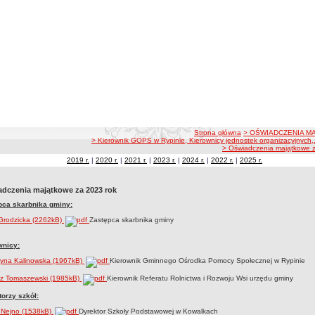
ścieżka nawigacji
Strona główna
> OŚWIADCZENIA M
> Kierownik GOPS w Rypinie, Kierownicy jednostek organizacyjnych,.
> Oświadczenia majątkowe 
2019 r.
|
2020 r.
|
2021 r.
|
2023 r.
|
2024 r.
|
2022 r.
|
2025 r.
dczenia majątkowe za 2023 rok
pca skarbnika gminy:
 Grodzicka (2262kB)
Zastępca skarbnika gminy
wnicy:
zyna Kalinowska (1967kB)
Kierownik Gminnego Ośrodka Pomocy Społecznej w Rypinie
sz Tomaszewski (1985kB)
Kierownik Referatu Rolnictwa i Rozwoju Wsi urzędu gminy
orzy szkół:
 Nejno (1538kB)
Dyrektor Szkoły Podstawowej w Kowalkach