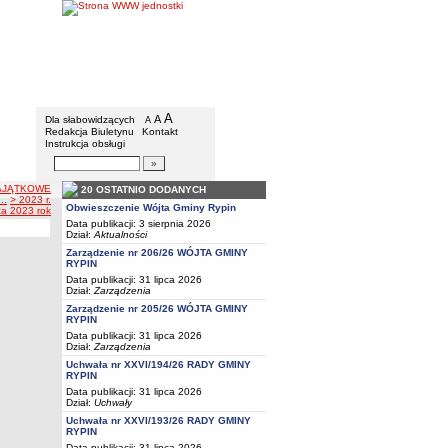
Gmina Rypin
Menu dodatkowe
A
powiększ czcionkę
A
standardowy rozmiar czcionki
Dla słabowidzących
A
pomniejsz czcionkę
Redakcja Biuletynu
Kontakt
Instrukcja obsługi
Wyszukiwarka artykułów
Szukaj
AJĄTKOWE
20 OSTATNIO DODANYCH
..
> 2023 r.
Obwieszczenie Wójta Gminy Rypin
za 2023 rok
Data publikacji: 3 sierpnia 2026
Dział:
Aktualności
Zarządzenie nr 206/26 WÓJTA GMINY
RYPIN
Data publikacji: 31 lipca 2026
Dział:
Zarządzenia
Zarządzenie nr 205/26 WÓJTA GMINY
RYPIN
Data publikacji: 31 lipca 2026
Dział:
Zarządzenia
Uchwała nr XXVI/194/26 RADY GMINY
RYPIN
Data publikacji: 31 lipca 2026
Dział:
Uchwały
Uchwała nr XXVI/193/26 RADY GMINY
RYPIN
Data publikacji: 31 lipca 2026