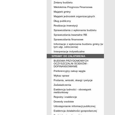
Zmiany budżetu
Wieloletnia Prognoza Finansowa
Majątek gminy
Majątek jednostek organizacyjnych
Dług publiczny
Realizacja inwestycji
Sprawozdania z wykonania budżetu
Sprawozdania kwartalne RB
Sprawozdania finansowe
Informacje z wykonania budżetu gminy (w
tym ulgi, odroczenia)
Interpretacje indywidualne
SPRAWY DO ZAŁATWIENIA
BUDOWA PRZYDOMOWYCH
OCZYSZCZALNI ŚCIEKÓW -
DOFINANSOWANIE
Preferencyjny zakup węgla
Wykaz spraw
Podania, wnioski, skargi i petycje
Zaświadczenia
Ewidencja ludności - obowiązek
meldunkowy
Rejestry i ewidencje
Dowody osobiste
Udostępnianie informacji publicznej
Ewidencja działalności gospodarczej