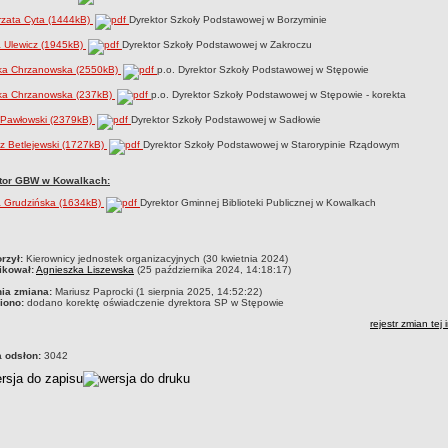
rzata Cyta (1444kB)
Dyrektor Szkoły Podstawowej w Borzyminie
a Ulewicz (1945kB)
Dyrektor Szkoły Podstawowej w Zakroczu
ka Chrzanowska (2550kB)
p.o. Dyrektor Szkoły Podstawowej w Stępowie
ka Chrzanowska (237kB)
p.o. Dyrektor Szkoły Podstawowej w Stępowie - korekta
 Pawłowski (2379kB)
Dyrektor Szkoły Podstawowej w Sadłowie
z Betlejewski (1727kB)
Dyrektor Szkoły Podstawowej w Starorypinie Rządowym
tor GBW w Kowalkach:
a Grudzińska (1634kB)
Dyrektor Gminnej Biblioteki Publicznej w Kowalkach
czka
rzył:
Kierownicy jednostek organizacyjnych (30 kwietnia 2024)
ikował:
Agnieszka Liszewska
(25 października 2024, 14:18:17)
nia zmiana:
Mariusz Paprocki (1 sierpnia 2025, 14:52:22)
iono:
dodano korektę oświadczenie dyrektora SP w Stępowie
rejestr zmian tej 
a odsłon:
3042