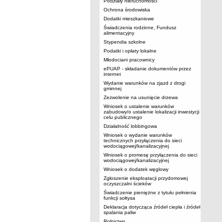
Podziały nieruchomości
Ochrona środowiska
Dodatki mieszkaniowe
Świadczenia rodzinne, Fundusz
alimentacyjny
Stypendia szkolne
Podatki i opłaty lokalne
Młodociani pracownicy
ePUAP - składanie dokumentów przez
internet
Wydanie warunków na zjazd z drogi
gminnej
Zezwolenie na usunięcie drzewa
Wniosek o ustalenie warunków
zabudowy/o ustalenie lokalizacji inwestycji
celu publicznego
Działalność lobbingowa
Wniosek o wydanie warunków
technicznych przyłączenia do sieci
wodociągowej/kanalizacyjnej
Wniosek o promesę przyłączenia do sieci
wodociągowej/kanalizacyjnej
Wniosek o dodatek węglowy
Zgłoszenie eksploatacji przydomowej
oczyszczalni ścieków
Świadczenie pieniężne z tytułu pełnienia
funkcji sołtysa
Deklaracja dotycząca źródeł ciepła i źródeł
spalania paliw
Rolnictwo