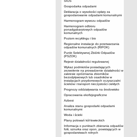
SIOS
Gospodarka odpadami
Deklaracja o wysokości opłaty za
gospodarowanie odpadami komunalnymi
Harmonogram wywozu odpadów
Harmonogram odbioru
ponadgabarytowych odpadów
komunalnych
Poziom recyklingu i bio
Regionalne instalacje do przetwarzania
odpadów komunalnych (RIPOK)
Punkt Selektywnej Zbiórki Odpadów
(PSZOK)
Rejestr działalności regulowanej
Wykaz podmiotów posiadających
zezwolenie na prowadzenie działalności w
zakresie opróżniania zbiorników
bezodpływowych lub osadników w
instalacjach przydomowych oczyszczalni
ścieków i transport nieczystości ciekłych
Prognozy oddziaływania na środowisko
Opracowania ekofizjograficzne
Azbest
Analiza stanu gospodarki odpadami
komunalnymi
Woda i ścieki
Plany polowań kół łowieckich
Informacja o punktach zbierania odpadów
folii, sznurka oraz opon, powstających w
gospodarstwach rolnych