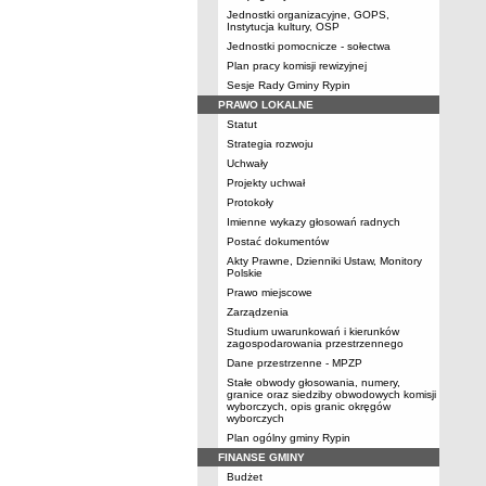
Jednostki organizacyjne, GOPS,
Instytucja kultury, OSP
Jednostki pomocnicze - sołectwa
Plan pracy komisji rewizyjnej
Sesje Rady Gminy Rypin
PRAWO LOKALNE
Statut
Strategia rozwoju
Uchwały
Projekty uchwał
Protokoły
Imienne wykazy głosowań radnych
Postać dokumentów
Akty Prawne, Dzienniki Ustaw, Monitory
Polskie
Prawo miejscowe
Zarządzenia
Studium uwarunkowań i kierunków
zagospodarowania przestrzennego
Dane przestrzenne - MPZP
Stałe obwody głosowania, numery,
granice oraz siedziby obwodowych komisji
wyborczych, opis granic okręgów
wyborczych
Plan ogólny gminy Rypin
FINANSE GMINY
Budżet