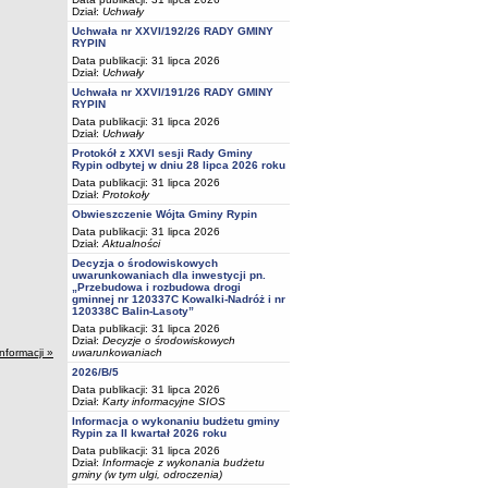
Dział:
Uchwały
Uchwała nr XXVI/192/26 RADY GMINY
RYPIN
Data publikacji: 31 lipca 2026
Dział:
Uchwały
Uchwała nr XXVI/191/26 RADY GMINY
RYPIN
Data publikacji: 31 lipca 2026
Dział:
Uchwały
Protokół z XXVI sesji Rady Gminy
Rypin odbytej w dniu 28 lipca 2026 roku
Data publikacji: 31 lipca 2026
Dział:
Protokoły
Obwieszczenie Wójta Gminy Rypin
Data publikacji: 31 lipca 2026
Dział:
Aktualności
Decyzja o środowiskowych
uwarunkowaniach dla inwestycji pn.
„Przebudowa i rozbudowa drogi
gminnej nr 120337C Kowalki-Nadróż i nr
120338C Balin-Lasoty”
Data publikacji: 31 lipca 2026
Dział:
Decyzje o środowiskowych
uwarunkowaniach
informacji »
2026/B/5
Data publikacji: 31 lipca 2026
Dział:
Karty informacyjne SIOS
Informacja o wykonaniu budżetu gminy
Rypin za II kwartał 2026 roku
Data publikacji: 31 lipca 2026
Dział:
Informacje z wykonania budżetu
gminy (w tym ulgi, odroczenia)