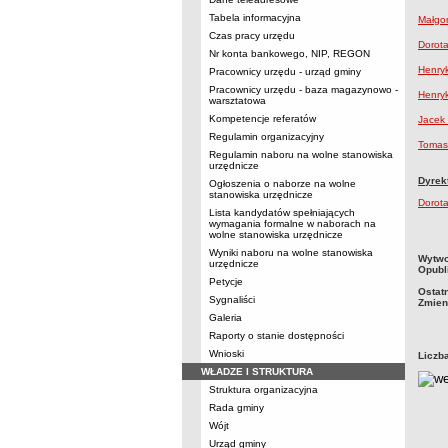
Tabela informacyjna
Małgo
Czas pracy urzędu
Dorot
Nr konta bankowego, NIP, REGON
Henry
Pracownicy urzędu - urząd gminy
Pracownicy urzędu - baza magazynowo -
Henry
warsztatowa
Kompetencje referatów
Jacek
Regulamin organizacyjny
Tomas
Regulamin naboru na wolne stanowiska
urzędnicze
Dyrek
Ogłoszenia o naborze na wolne
stanowiska urzędnicze
Dorot
Lista kandydatów spełniających
wymagania formalne w naborach na
wolne stanowiska urzędnicze
Wyniki naboru na wolne stanowiska
metry
Wytwo
urzędnicze
Opubl
Petycje
Ostat
Sygnaliści
Zmien
Galeria
Raporty o stanie dostępności
Wnioski
Liczb
WŁADZE I STRUKTURA
Struktura organizacyjna
Rada gminy
Wójt
Urząd gminy