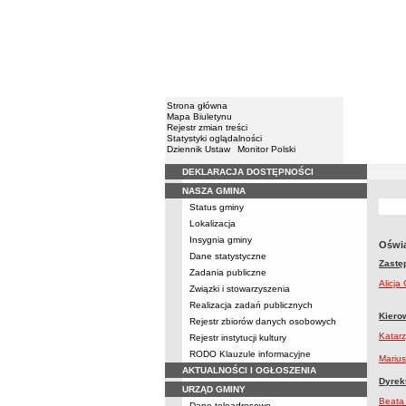
Strona główna
Mapa Biuletynu
Rejestr zmian treści
Statystyki oglądalności
Dziennik Ustaw
Monitor Polski
DEKLARACJA DOSTĘPNOŚCI
Menu
NASZA GMINA
Status gminy
Lokalizacja
Insygnia gminy
Oświa
Dane statystyczne
Zastę
Zadania publiczne
Alicja
Związki i stowarzyszenia
Realizacja zadań publicznych
Kiero
Rejestr zbiorów danych osobowych
Katar
Rejestr instytucji kultury
RODO Klauzule informacyjne
Mariu
AKTUALNOŚCI I OGŁOSZENIA
Dyrekt
URZĄD GMINY
Beata
Dane teleadresowe