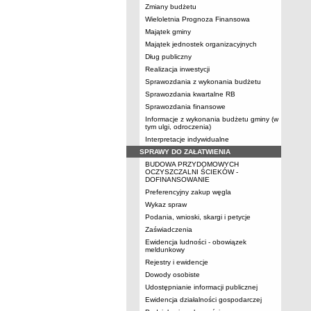
Zmiany budżetu
Wieloletnia Prognoza Finansowa
Majątek gminy
Majątek jednostek organizacyjnych
Dług publiczny
Realizacja inwestycji
Sprawozdania z wykonania budżetu
Sprawozdania kwartalne RB
Sprawozdania finansowe
Informacje z wykonania budżetu gminy (w
tym ulgi, odroczenia)
Interpretacje indywidualne
SPRAWY DO ZAŁATWIENIA
BUDOWA PRZYDOMOWYCH
OCZYSZCZALNI ŚCIEKÓW -
DOFINANSOWANIE
Preferencyjny zakup węgla
Wykaz spraw
Podania, wnioski, skargi i petycje
Zaświadczenia
Ewidencja ludności - obowiązek
meldunkowy
Rejestry i ewidencje
Dowody osobiste
Udostępnianie informacji publicznej
Ewidencja działalności gospodarczej