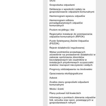
SIOS
Gospodarka odpadami
Deklaracja o wysokości opłaty za
gospodarowanie odpadami komunalnymi
Harmonogram wywozu odpadów
Harmonogram odbioru
ponadgabarytowych odpadów
komunalnych
Poziom recyklingu i bio
Regionalne instalacje do przetwarzania
odpadów komunalnych (RIPOK)
Punkt Selektywnej Zbiórki Odpadów
(PSZOK)
Rejestr działalności regulowanej
Wykaz podmiotów posiadających
zezwolenie na prowadzenie działalności w
zakresie opróżniania zbiorników
bezodpływowych lub osadników w
instalacjach przydomowych oczyszczalni
ścieków i transport nieczystości ciekłych
Prognozy oddziaływania na środowisko
Opracowania ekofizjograficzne
Azbest
Analiza stanu gospodarki odpadami
komunalnymi
Woda i ścieki
Plany polowań kół łowieckich
Informacja o punktach zbierania odpadów
folii, sznurka oraz opon, powstających w
gospodarstwach rolnych