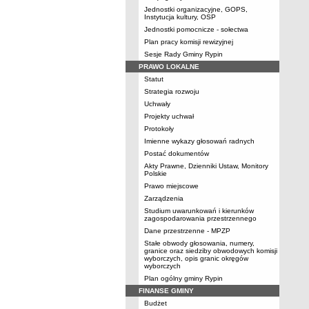
Jednostki organizacyjne, GOPS,
Instytucja kultury, OSP
Jednostki pomocnicze - sołectwa
Plan pracy komisji rewizyjnej
Sesje Rady Gminy Rypin
PRAWO LOKALNE
Statut
Strategia rozwoju
Uchwały
Projekty uchwał
Protokoły
Imienne wykazy głosowań radnych
Postać dokumentów
Akty Prawne, Dzienniki Ustaw, Monitory
Polskie
Prawo miejscowe
Zarządzenia
Studium uwarunkowań i kierunków
zagospodarowania przestrzennego
Dane przestrzenne - MPZP
Stałe obwody głosowania, numery,
granice oraz siedziby obwodowych komisji
wyborczych, opis granic okręgów
wyborczych
Plan ogólny gminy Rypin
FINANSE GMINY
Budżet