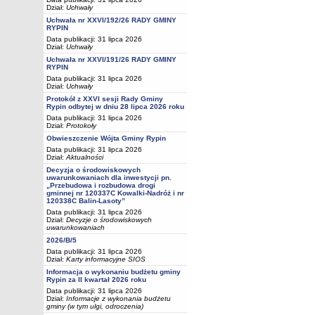
Dział:
Uchwały
Uchwała nr XXVI/192/26 RADY GMINY
RYPIN
Data publikacji: 31 lipca 2026
Dział:
Uchwały
Uchwała nr XXVI/191/26 RADY GMINY
RYPIN
Data publikacji: 31 lipca 2026
Dział:
Uchwały
Protokół z XXVI sesji Rady Gminy
Rypin odbytej w dniu 28 lipca 2026 roku
Data publikacji: 31 lipca 2026
Dział:
Protokoły
Obwieszczenie Wójta Gminy Rypin
Data publikacji: 31 lipca 2026
Dział:
Aktualności
Decyzja o środowiskowych
uwarunkowaniach dla inwestycji pn.
„Przebudowa i rozbudowa drogi
gminnej nr 120337C Kowalki-Nadróż i nr
120338C Balin-Lasoty”
Data publikacji: 31 lipca 2026
Dział:
Decyzje o środowiskowych
uwarunkowaniach
2026/B/5
Data publikacji: 31 lipca 2026
Dział:
Karty informacyjne SIOS
Informacja o wykonaniu budżetu gminy
Rypin za II kwartał 2026 roku
Data publikacji: 31 lipca 2026
Dział:
Informacje z wykonania budżetu
gminy (w tym ulgi, odroczenia)