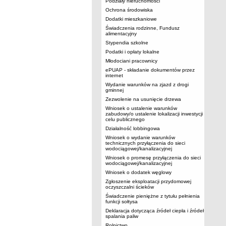
Podziały nieruchomości
Ochrona środowiska
Dodatki mieszkaniowe
Świadczenia rodzinne, Fundusz
alimentacyjny
Stypendia szkolne
Podatki i opłaty lokalne
Młodociani pracownicy
ePUAP - składanie dokumentów przez
internet
Wydanie warunków na zjazd z drogi
gminnej
Zezwolenie na usunięcie drzewa
Wniosek o ustalenie warunków
zabudowy/o ustalenie lokalizacji inwestycji
celu publicznego
Działalność lobbingowa
Wniosek o wydanie warunków
technicznych przyłączenia do sieci
wodociągowej/kanalizacyjnej
Wniosek o promesę przyłączenia do sieci
wodociągowej/kanalizacyjnej
Wniosek o dodatek węglowy
Zgłoszenie eksploatacji przydomowej
oczyszczalni ścieków
Świadczenie pieniężne z tytułu pełnienia
funkcji sołtysa
Deklaracja dotycząca źródeł ciepła i źródeł
spalania paliw
Rolnictwo