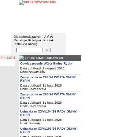
Gmina Rypin
Menu dodatkowe
A
powiększ czcionkę
A
standardowy rozmiar czcionki
Dla słabowidzących
A
pomniejsz czcionkę
Redakcja Biuletynu
Kontakt
Instrukcja obsługi
Wyszukiwarka artykułów
Szukaj
SP
> GOPS
20 OSTATNIO DODANYCH
Obwieszczenie Wójta Gminy Rypin
Data publikacji: 3 sierpnia 2026
Dział:
Aktualności
Zarządzenie nr 206/26 WÓJTA GMINY
RYPIN
Data publikacji: 31 lipca 2026
Dział:
Zarządzenia
Zarządzenie nr 205/26 WÓJTA GMINY
RYPIN
Data publikacji: 31 lipca 2026
Dział:
Zarządzenia
Uchwała nr XXVI/194/26 RADY GMINY
RYPIN
Data publikacji: 31 lipca 2026
Dział:
Uchwały
Uchwała nr XXVI/193/26 RADY GMINY
RYPIN
Data publikacji: 31 lipca 2026