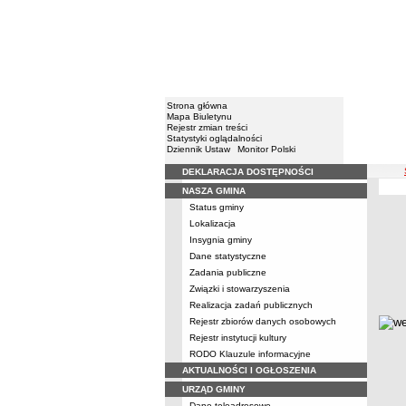
Strona główna
Mapa Biuletynu
Rejestr zmian treści
Statystyki oglądalności
Dziennik Ustaw
Monitor Polski
DEKLARACJA DOSTĘPNOŚCI
Menu
NASZA GMINA
GOPS
Status gminy
Lokalizacja
GOP
Insygnia gminy
Dane statystyczne
Zadania publiczne
Związki i stowarzyszenia
Realizacja zadań publicznych
metry
Rejestr zbiorów danych osobowych
Rejestr instytucji kultury
RODO Klauzule informacyjne
AKTUALNOŚCI I OGŁOSZENIA
URZĄD GMINY
Dane teleadresowe