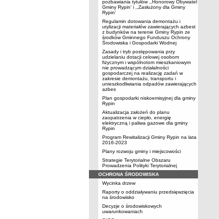
pozbawiania tytułów ,,Honorowy Obywatel
Gminy Rypin' i ,,Zasłużony dla Gminy
Rypin'
Regulamin dotowania demontażu i
utylizacji materiałów zawierających azbest
z budynków na terenie Gminy Rypin ze
środków Gminnego Funduszu Ochrony
Środowiska i Gospodarki Wodnej
Zasady i tryb postępowania przy
udzielaniu dotacji celowej osobom
fizycznym i wspólnotom mieszkaniowym
nie prowadzącym działalności
gospodarczej na realizację zadań w
zakresie demontażu, transportu i
unieszkodliwiania odpadów zawierających
azbes
Plan gospodarki niskoemisyjnej dla gminy
Rypin
Aktualizacja założeń do planu
zaopatrzenia w ciepło, energię
elektryczną i paliwa gazowe dla gminy
Rypin
Program Rewitalizacji Gminy Rypin na lata
2016-2023
Plany rozwoju gminy i miejscowości
Strategie Terytorialne Obszaru
Prowadzenia Polityki Terytorialnej
OCHRONA ŚRODOWISKA
Wycinka drzew
Raporty o oddziaływaniu przedsięwzięcia
na środowisko
Decyzje o środowiskowych
uwarunkowaniach