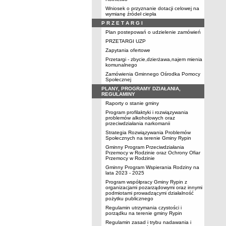
Wniosek o przyznanie dotacji celowej na
wymianę źródeł ciepła
P R Z E T A R G I
Plan postepowań o udzielenie zamówień
PRZETARGI UZP
Zapytania ofertowe
Przetargi - zbycie,dzierżawa,najem mienia
komunalnego
Zamówienia Gminnego Ośrodka Pomocy
Społecznej
PLANY, PROGRAMY DZIAŁANIA,
REGULAMINY
Raporty o stanie gminy
Program profilaktyki i rozwiązywania
problemów alkoholowych oraz
przeciwdziałania narkomanii
Strategia Rozwiązywania Problemów
Społecznych na terenie Gminy Rypin
Gminny Program Przeciwdziałania
Przemocy w Rodzinie oraz Ochrony Ofiar
Przemocy w Rodzinie
Gminny Program Wspierania Rodziny na
lata 2023 - 2025
Program współpracy Gminy Rypin z
organizacjami pozarządowymi oraz innymi
podmiotami prowadzącymi działalność
pożytku publicznego
Regulamin utrzymania czystości i
porządku na terenie gminy Rypin
Regulamin zasad i trybu nadawania i