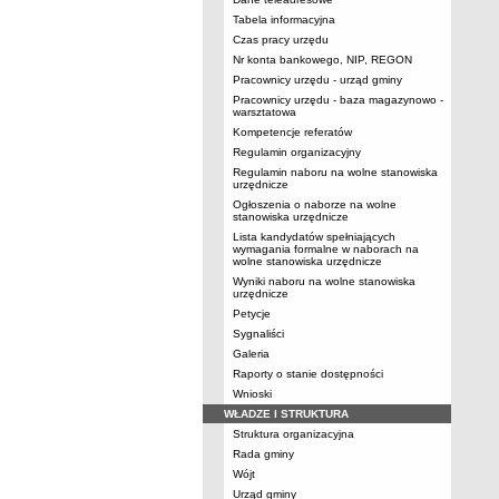
Tabela informacyjna
Czas pracy urzędu
Nr konta bankowego, NIP, REGON
Pracownicy urzędu - urząd gminy
Pracownicy urzędu - baza magazynowo -
warsztatowa
Kompetencje referatów
Regulamin organizacyjny
Regulamin naboru na wolne stanowiska
urzędnicze
Ogłoszenia o naborze na wolne
stanowiska urzędnicze
Lista kandydatów spełniających
wymagania formalne w naborach na
wolne stanowiska urzędnicze
Wyniki naboru na wolne stanowiska
urzędnicze
Petycje
Sygnaliści
Galeria
Raporty o stanie dostępności
Wnioski
WŁADZE I STRUKTURA
Struktura organizacyjna
Rada gminy
Wójt
Urząd gminy