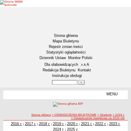
Strona główna
Mapa Biuletynu
Rejestr zmian treści
Statystyki oglądalności
Dziennik Ustaw
Monitor Polski
Menu dodatkowe
Dla słabowidzących
A
powiększ czcionkę
A
standardowy rozmiar czcionki
A
pomniejsz czcionkę
Redakcja Biuletynu
Kontakt
Instrukcja obsługi
Wyszukiwarka artykułów
Szukaj
MENU
Menu
DEKLARACJA DOSTĘPNOŚCI
NASZA GMINA
Status gminy
ścieżka nawigacji
Strona główna
> OŚWIADCZENIA MAJĄTKOWE
> Skarbnik
> 2024 r.
> Oświadczenie majątkowe za 2024 rok
Lokalizacja
2016 r.
2017 r.
2018 r.
2019 r.
2020 r.
2021 r.
2022 r.
2023 r.
|
|
|
|
|
|
|
Insygnia gminy
2024 r.
2025 r.
|