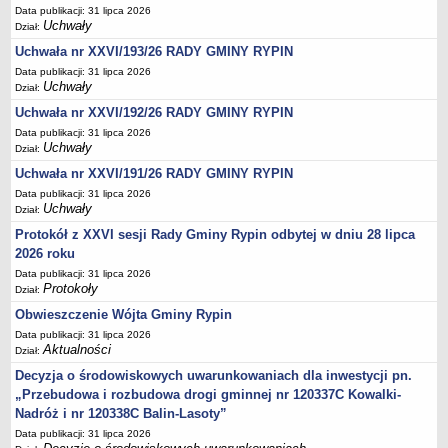
Regulamin naboru na wolne stanowiska urzędnicze
Data publikacji: 31 lipca 2026
Uchwały
Ogłoszenia o naborze na wolne stanowiska urzędnicze
Dział:
Uchwała nr XXVI/193/26 RADY GMINY RYPIN
Lista kandydatów spełniających wymagania formalne w naborach na
wolne stanowiska urzędnicze
Data publikacji: 31 lipca 2026
Uchwały
Dział:
Wyniki naboru na wolne stanowiska urzędnicze
Uchwała nr XXVI/192/26 RADY GMINY RYPIN
Petycje
Data publikacji: 31 lipca 2026
Uchwały
Sygnaliści
Dział:
Uchwała nr XXVI/191/26 RADY GMINY RYPIN
Galeria
Data publikacji: 31 lipca 2026
Raporty o stanie dostępności
Uchwały
Dział:
Wnioski
Protokół z XXVI sesji Rady Gminy Rypin odbytej w dniu 28 lipca
WŁADZE I STRUKTURA
2026 roku
Struktura organizacyjna
Data publikacji: 31 lipca 2026
Protokoły
Dział:
Rada gminy
Obwieszczenie Wójta Gminy Rypin
Wójt
Data publikacji: 31 lipca 2026
Aktualności
Urząd gminy
Dział:
Decyzja o środowiskowych uwarunkowaniach dla inwestycji pn.
Jednostki organizacyjne, GOPS, Instytucja kultury, OSP
„Przebudowa i rozbudowa drogi gminnej nr 120337C Kowalki-
Jednostki pomocnicze - sołectwa
Nadróż i nr 120338C Balin-Lasoty”
Plan pracy komisji rewizyjnej
Data publikacji: 31 lipca 2026