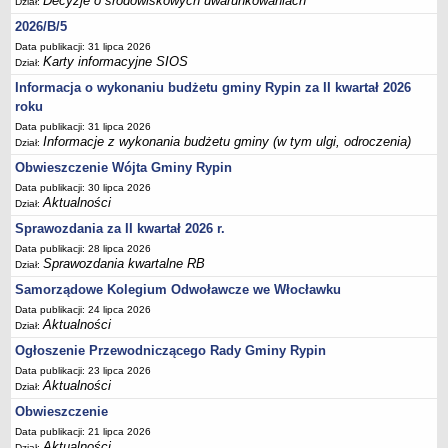
Decyzje o środowiskowych uwarunkowaniach
Dział:
Sesje Rady Gminy Rypin
2026/B/5
PRAWO LOKALNE
Data publikacji: 31 lipca 2026
Statut
Karty informacyjne SIOS
Dział:
Strategia rozwoju
Informacja o wykonaniu budżetu gminy Rypin za II kwartał 2026
Uchwały
roku
Projekty uchwał
Data publikacji: 31 lipca 2026
Informacje z wykonania budżetu gminy (w tym ulgi, odroczenia)
Dział:
Protokoły
Obwieszczenie Wójta Gminy Rypin
Imienne wykazy głosowań radnych
Data publikacji: 30 lipca 2026
Aktualności
Dział:
Postać dokumentów
Sprawozdania za II kwartał 2026 r.
Akty Prawne, Dzienniki Ustaw, Monitory Polskie
Data publikacji: 28 lipca 2026
Prawo miejscowe
Sprawozdania kwartalne RB
Dział:
Zarządzenia
Samorządowe Kolegium Odwoławcze we Włocławku
Studium uwarunkowań i kierunków zagospodarowania
Data publikacji: 24 lipca 2026
Aktualności
Dział:
przestrzennego
Ogłoszenie Przewodniczącego Rady Gminy Rypin
Dane przestrzenne - MPZP
Data publikacji: 23 lipca 2026
Stałe obwody głosowania, numery, granice oraz siedziby
Aktualności
Dział:
obwodowych komisji wyborczych, opis granic okręgów wyborczych
Obwieszczenie
Plan ogólny gminy Rypin
Data publikacji: 21 lipca 2026
Aktualności
Dział: