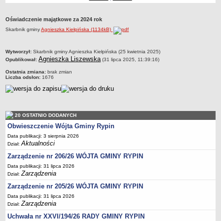
Dane statystyczne
Oświadczenie majątkowe za 2024 rok
Zadania publiczne
Skarbnik gminy
Agnieszka Kiełpińska (1134kB)
Związki i stowarzyszenia
Realizacja zadań publicznych
metryczka
Wytworzył:
Skarbnik gminy Agnieszka Kiełpińska (25 kwietnia 2025)
Agnieszka Liszewska
Opublikował:
(31 lipca 2025, 11:39:16)
Rejestr zbiorów danych osobowych
Ostatnia zmiana:
brak zmian
Rejestr instytucji kultury
Liczba odsłon:
1676
RODO Klauzule informacyjne
AKTUALNOŚCI I OGŁOSZENIA
URZĄD GMINY
20 OSTATNIO DODANYCH
Dane teleadresowe
Obwieszczenie Wójta Gminy Rypin
Tabela informacyjna
Data publikacji: 3 sierpnia 2026
Aktualności
Czas pracy urzędu
Dział:
Zarządzenie nr 206/26 WÓJTA GMINY RYPIN
Nr konta bankowego, NIP, REGON
Data publikacji: 31 lipca 2026
Pracownicy urzędu - urząd gminy
Zarządzenia
Dział:
Pracownicy urzędu - baza magazynowo - warsztatowa
Zarządzenie nr 205/26 WÓJTA GMINY RYPIN
Kompetencje referatów
Data publikacji: 31 lipca 2026
Zarządzenia
Dział:
Regulamin organizacyjny
Uchwała nr XXVI/194/26 RADY GMINY RYPIN